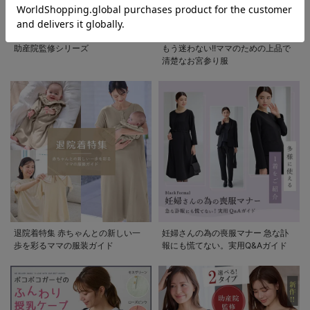
助産院監修シリーズ
もう迷わない!!ママのための上品で
清楚なお宮参り服
退院着特集 赤ちゃんとの新しい一
妊婦さんの為の喪服マナー 急な訃
歩を彩るママの服装ガイド
報にも慌てない。実用Q&Aガイド