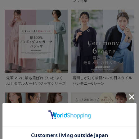
ンツ特集
先輩ママに最も選ばれている!ぷく
着回しが効く最新ハレの日スタイル
ぷくダブルガーゼパジャマシリーズ
セレモニー6シーン
お気に入り商品を確認する
お買い物を続ける
カートへ進む