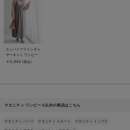
詳
細
を
見
る
商
エンパイアラインギャ
品
ザーキャミ ワンピー
詳
細
ス マタニティ・授乳
￥5,940
(税込)
を
服【出産後も長く使え
見
る
る】
マタニティ ワンピース以外の商品はこちら
マタニティ パンツ
マタニティ スカート
マタニティ トップス