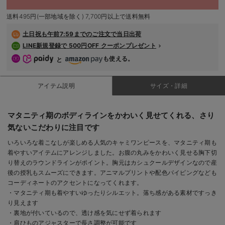
デロンギ
送料495円(一部地域を除く) 7,700円以上で送料無料
入院準備の持ち物チェック
土日祝も
午前7:59までのご注文で当日出荷
LINE新規登録で 500円OFF クーポンプレゼント
も使える。
と
アイテム説明
サイズ・詳細
マタニティ期のボディラインをかわいく見せてくれる、さり
気ないこだわりに注目です
いろいろな着こなしが楽しめる人気のキャミワンピースを、マタニティ期も
着やすいアイテムにアレンジしました。お腹の丸みをかわいく見せる胸下切
り替えのラウンドラインがポイント。胸元はカシュクールデザインなので産
後の授乳もスムーズにできます。アニマルプリントや配色パイピングなども
コーディネートのアクセントになってくれます。
・マタニティ期も着やすいゆったりシルエット。落ち感がある素材ですっき
り見えます
・裏地が付いているので、透け感を気にせず着られます
・肩ひものアジャスターで長さ調整が可能です