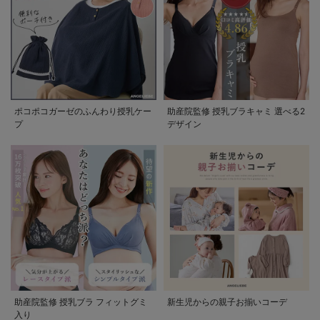
ポコポコガーゼのふんわり授乳ケー
助産院監修 授乳ブラキャミ 選べる2
プ
デザイン
助産院監修 授乳ブラ フィットグミ
新生児からの親子お揃いコーデ
入り