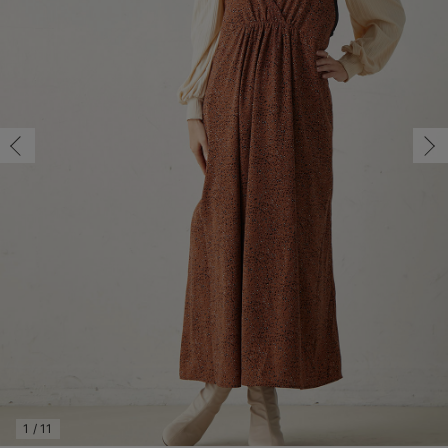
マタニティ パンツ
マタニティ ショーツ
授乳トップス
マタニティ オフィス 通勤服
授乳 ケープ
マタニティレギンス
【アウトレット】トップス・授乳トップス
透け防止
再入荷｜アウター
トップス
【37周年祭セール】4
【〜10℃】3月中旬
涼しくて可愛い「ワン
デニム
きれいめトップス派
マタニティインナー
【オフィスカジュアル
パンツタイプ
【フォーマル】ボトム
【ベビー】半袖
2WAYオール
Aライン ・フレアワ
〜5,000円（税込）
綿混素材
赤ちゃんへ使うもの
【冬のあったか特集】
S-M/残り2点
マタニティ スカート
妊婦帯・腹帯・産前ガードル
マタニティ ドレス（結婚式・お呼ばれ）
【アウトレット】ボトムス
見えてもカワイイ
パンツ
レギンス
きれいめスカート派
ベビー
【フォーマル】トップ
【ベビー】グッズ
コンビ肌着
Iライン ・タイトシ
〜10,000円（税込）
腹巻・ひざ上パンツ
産後に使うグッズ
【冬のあったか特集】
S-M/残り2点
￥5,940
マタニティ トップス
マタニティ 授乳 キャミソール
マタニティ フォーマル パンツ・ボトムス
【アウトレット】パジャマ
コットン素材
スカート
オフィス
きれいめ美脚パンツ派
短肌着
快適ウェア10%OFF
ジャンパースカート/
10,001円（税込）〜
保温&リカバリー
【冬のあったか特集】
カートに入れる
マタニティ アウター（コート）・ママコート
産褥ショーツ
【アウトレット】インナー
冷房対策
パジャマ
ツィード派
セット
ワーク・オフィス
女の子におススメのギ
レギンス・タイツ
M-L/残り3点
ブラウン
骨盤・マタニティベルト （妊娠中・産後）
【アウトレット】ベビー
接触冷感素材
インナー
MAX55%OFF ブラッ
王道シンプル派
カジュアル
男の子におススメのギ
カップ付きインナー
M-L/残り3点
￥5,940
産後 ガードル インナー
Tシャツブラ
雑貨
セットアップ派
フォーマル / オケー
定番ギフト
あったか度◎
カートに入れる
マタニティ 腹巻き
ブラトップ
ベビー
あったかアイテム｜ベ
もらって嬉しいギフト
裏起毛素材
親子セット
かわいくておもしろい
閉じる
快適機能ウェア特集 トップス
何枚あっても嬉しいア
快適機能ウェア特集 ボトムス
長く使えるアイテム
快適機能ウェア特集 パジャマ
お部屋映えアイテム
1
/
11