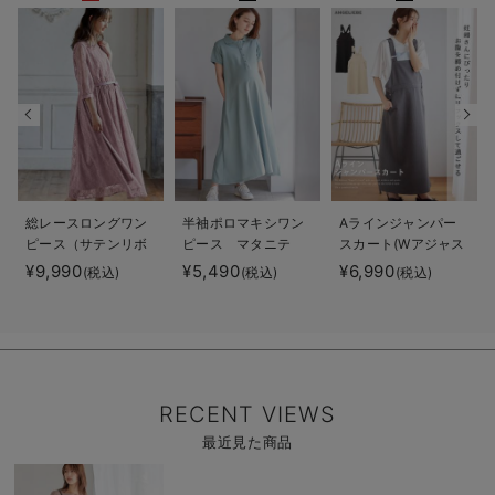
総レースロングワン
半袖ポロマキシワン
Aラインジャンパー
ピース（サテンリボ
ピース マタニテ
スカート(Wアジャス
ンベルト付） マタ
ィ・授乳服【出産後
ター付) マタニテ
¥9,990
¥5,490
¥6,990
(税込)
(税込)
(税込)
ニティ・授乳服【出
も長く使える】
ィ・授乳服【出産後
産後も長く使える】
も長く着られる】
RECENT VIEWS
最近見た商品
商
品