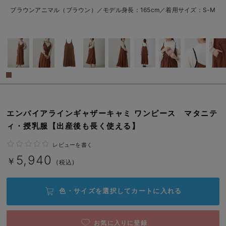
erbaviva（エルバビーバ）
ブラウンアニマル（ブラウン）／モデル身長：165cm／着用サイズ：S-M
安心の日本製。先輩ママが買ってよかった！本当に必要な出産準備品
ハレの日に着るANGELIEBEのセレモニー
買って正解！高評価レビューアイテム
冬に可愛いニットがお得！
親子コーデ｜ママとベビーにおすすめ！
エンパイアラインギャザーキャミ ワンピース マタニテ
ィ・授乳服【出産後も長く使える】
便利な育児家電
レビューを書く
Gift Selection 出産祝い
5,940
￥
(税込)
ロンパースはいつからいつまで使う？選ぶポイントも解説！
色・サイズを選択して
カートに入れる
保育園・入園準備特集
ファルスカ
お気に入りに登録