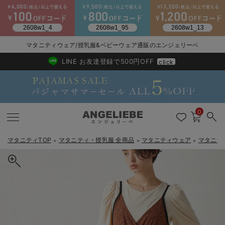
2026/NewArrival
送料495円(一部地域を除く) 7,700円以上で送料無料
マタニティウェア/授乳服&ベビーウェア通販のエンジェリーベ
LINE お友達登録で500円OFF
click
0
マタニティTOP
マタニティ・授乳服 全商品
マタニティウェア
マタニテ
＞
＞
＞
戻る
戻る
戻る
戻る
戻る
戻る
戻る
戻る
戻る
戻る
戻る
戻る
戻る
戻る
戻る
戻る
戻る
戻る
戻る
戻る
戻る
戻る
戻る
戻る
戻る
戻る
戻る
戻る
戻る
戻る
戻る
カートに入れる
マタニティウェア全て
マタニティ 下着・インナー全て
授乳服全て
マタニティ フォーマル全て
授乳用品全て
マタニティレッグウェア全て
マタニティ ボディケア全て
アウトレット全て
特集全て
再入荷全て
送料無料アイテム全て
ブラキャミ おまとめ
【37周年祭セール】
気温差別オススメアイ
マタニティウェア お
こだわりの履き心地！
出産準備応援割全て
春のマタニティワンピ
Gift Selection 
冬の冷え対策インナー
入院準備の持ち物チェ
冬のあったか特集全て
エンパイアラインギャザーキャミ ワンピース マタニティ・授乳服
マタニティ ワンピース
授乳ワンピース
マタニティ スーツ
妊婦用 抱き枕・授乳クッション
マタニティストッキング・タイツ
妊娠線クリーム
【アウトレット】ワンピース
抗菌防臭加工
再入荷｜インナー
授乳ブラ・マタニティブラ（マタニティインナー・産後用品）
ワンピース
【37周年祭セール】2
【15℃】3月下旬～
動きやすく着回しでき
強撚スムース(コスパ
【おまとめ割】パジャ
カジュアル
ジャケット派
マタニティパジャマ
【オフィスカジュアル
レギンスタイプ
【フォーマル】ワンピ
【ベビー】長袖
ハンカチ
快適ウェア10%OFF
セットアップ・ レイ
〜3,000円（税込）
薄くてあったか
入院してすぐ使うグッ
【冬のあったか特集】
【出産後も長く使える】