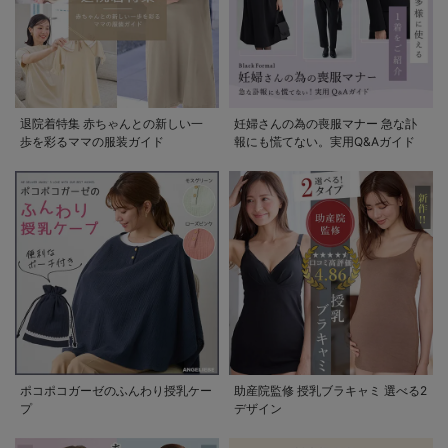
退院着特集 赤ちゃんとの新しい一
妊婦さんの為の喪服マナー 急な訃
歩を彩るママの服装ガイド
報にも慌てない。実用Q&Aガイド
ポコポコガーゼのふんわり授乳ケー
助産院監修 授乳ブラキャミ 選べる2
プ
デザイン