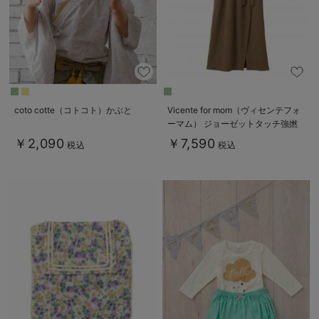
coto cotte（コトコト）かぶと
Vicente for mom（ヴィセンテフォ
ーマム） ジョーゼットタッチ強撚
スムースカシュクールワンピース
￥2,090
￥7,590
税込
税込
マタニティ・授乳服