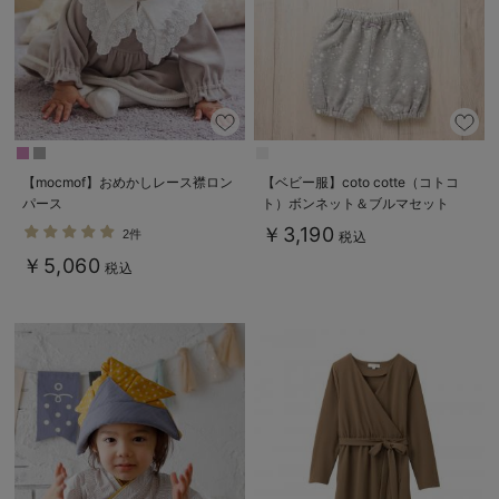
【mocmof】おめかしレース襟ロン
【ベビー服】coto cotte（コトコ
パース
ト）ボンネット＆ブルマセット
￥3,190
2件
税込
￥5,060
税込