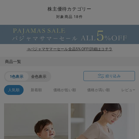
マタニティ パンツ
マタニティ ショーツ
授乳トップス
マタニティ オフィス 通勤服
授乳 ケープ
マタニティレギンス
【アウトレット】トップス・授乳トップス
透け防止
再入荷｜アウター
トップス
【37周年祭セール】4
【〜10℃】3月中旬
涼しくて可愛い「ワン
デニム
きれいめトップス派
マタニティインナー
【オフィスカジュアル
パンツタイプ
【フォーマル】ボトム
【ベビー】半袖
2WAYオール
Aライン ・フレアワ
〜5,000円（税込）
綿混素材
赤ちゃんへ使うもの
【冬のあったか特集】
株主優待カテゴリー
マタニティ スカート
妊婦帯・腹帯・産前ガードル
マタニティ ドレス（結婚式・お呼ばれ）
【アウトレット】ボトムス
見えてもカワイイ
パンツ
レギンス
きれいめスカート派
ベビー
【フォーマル】トップ
【ベビー】グッズ
コンビ肌着
Iライン ・タイトシ
〜10,000円（税込）
腹巻・ひざ上パンツ
産後に使うグッズ
【冬のあったか特集】
対象商品 18件
マタニティ トップス
マタニティ 授乳 キャミソール
マタニティ フォーマル パンツ・ボトムス
【アウトレット】パジャマ
コットン素材
スカート
オフィス
きれいめ美脚パンツ派
短肌着
快適ウェア10%OFF
ジャンパースカート/
10,001円（税込）〜
保温&リカバリー
【冬のあったか特集】
マタニティ アウター（コート）・ママコート
産褥ショーツ
【アウトレット】インナー
冷房対策
パジャマ
ツィード派
セット
ワーク・オフィス
女の子におススメのギ
レギンス・タイツ
→パジャマサマーセール全品5%OFF!詳細はコチラ
骨盤・マタニティベルト （妊娠中・産後）
【アウトレット】ベビー
接触冷感素材
インナー
MAX55%OFF ブラッ
王道シンプル派
カジュアル
男の子におススメのギ
カップ付きインナー
商品一覧
産後 ガードル インナー
Tシャツブラ
雑貨
セットアップ派
フォーマル / オケー
定番ギフト
あったか度◎
絞り込み
1色表示
全色表示
マタニティ 腹巻き
ブラトップ
ベビー
あったかアイテム｜ベ
もらって嬉しいギフト
裏起毛素材
人気順
新着順
価格が低い順
価格が高い順
レビュー
親子セット
かわいくておもしろい
快適機能ウェア特集 トップス
何枚あっても嬉しいア
快適機能ウェア特集 ボトムス
長く使えるアイテム
快適機能ウェア特集 パジャマ
お部屋映えアイテム