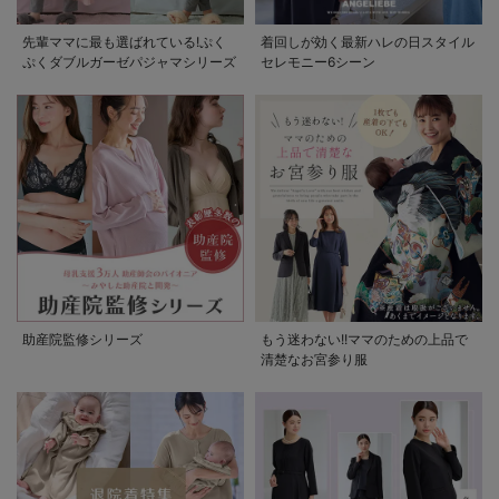
先輩ママに最も選ばれている!ぷく
着回しが効く最新ハレの日スタイル
ぷくダブルガーゼパジャマシリーズ
セレモニー6シーン
助産院監修シリーズ
もう迷わない!!ママのための上品で
清楚なお宮参り服