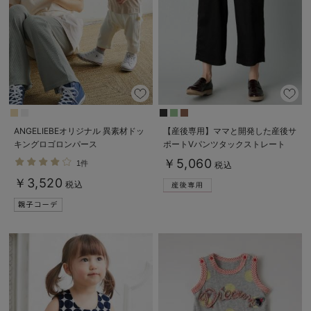
デロンギ
入院準備の持ち物チェック
ANGELIEBEオリジナル 異素材ドッ
【産後専用】ママと開発した産後サ
キングロゴロンパース
ポートVパンツタックストレート
￥5,060
1件
税込
￥3,520
税込