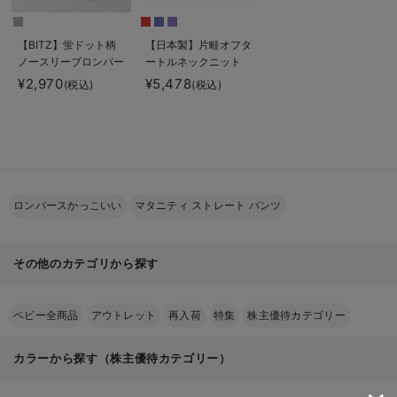
【BITZ】蛍ドット柄
【日本製】片畦オフタ
ノースリーブロンパー
ートルネックニット
ス
マタニティ・授乳服
¥2,970
¥5,478
(税込)
(税込)
ロンパースかっこいい
マタニティ ストレート パンツ
その他のカテゴリから探す
ベビー全商品
アウトレット
再入荷
特集
株主優待カテゴリー
カラーから探す（株主優待カテゴリー）