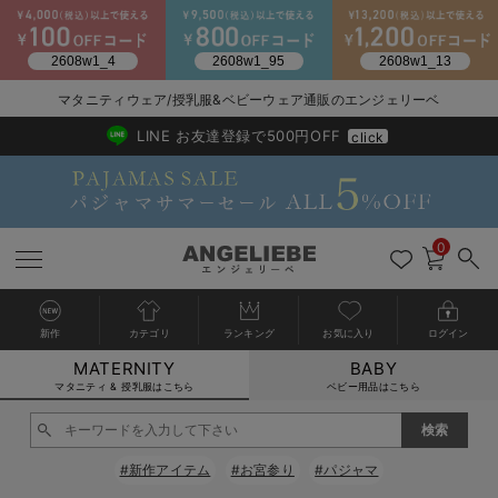
マタニティウェア/授乳服&ベビーウェア通販のエンジェリーベ
2026/NewArrival
送料495円(一部地域を除く) 7,700円以上で送料無料
LINE お友達登録で500円OFF
click
0
新作
カテゴリ
ランキング
お気に入り
ログイン
MATERNITY
BABY
戻る
戻る
戻る
戻る
戻る
戻る
戻る
戻る
戻る
戻る
戻る
戻る
戻る
戻る
戻る
戻る
戻る
戻る
戻る
戻る
戻る
戻る
戻る
戻る
戻る
戻る
戻る
戻る
戻る
戻る
戻る
カートに入れる
マタニティ & 授乳服はこちら
ベビー用品はこちら
マタニティウェア全て
マタニティ 下着・インナー全て
授乳服全て
マタニティ フォーマル全て
授乳用品全て
マタニティレッグウェア全て
マタニティ ボディケア全て
アウトレット全て
特集全て
再入荷全て
送料無料アイテム全て
ブラキャミ おまとめ
【37周年祭セール】
気温差別オススメアイ
マタニティウェア お
こだわりの履き心地！
出産準備応援割全て
春のマタニティワンピ
Gift Selection 
冬の冷え対策インナー
入院準備の持ち物チェ
冬のあったか特集全て
閉じる
マタニティ ワンピース
授乳ワンピース
マタニティ スーツ
妊婦用 抱き枕・授乳クッション
マタニティストッキング・タイツ
妊娠線クリーム
【アウトレット】ワンピース
抗菌防臭加工
再入荷｜インナー
授乳ブラ・マタニティブラ（マタニティインナー・産後用品）
ワンピース
【37周年祭セール】2
【15℃】3月下旬～
動きやすく着回しでき
強撚スムース(コスパ
【おまとめ割】パジャ
カジュアル
ジャケット派
マタニティパジャマ
【オフィスカジュアル
レギンスタイプ
【フォーマル】ワンピ
【ベビー】長袖
ハンカチ
快適ウェア10%OFF
セットアップ・ レイ
〜3,000円（税込）
薄くてあったか
入院してすぐ使うグッ
【冬のあったか特集】
#新作アイテム
#お宮参り
#パジャマ