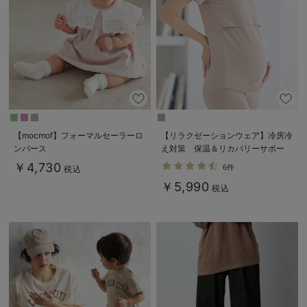
erbaviva（エルバビーバ）
安心の日本製。先輩ママが買ってよかった！本当に必要な出産準備品
ハレの日に着るANGELIEBEのセレモニー
買って正解！高評価レビューアイテム
冬に可愛いニットがお得！
【mocmof】フォーマルセーラーロ
【リラクゼーションウェア】冷房冷
ンパース
え対策 保温＆リカバリーサポー
親子コーデ｜ママとベビーにおすすめ！
ト momRest 半袖Tシャツ
￥4,730
6件
税込
efe×ANGELIEBEコラボ 光電子
便利な育児家電
￥5,990
日本製
税込
Gift Selection 出産祝い
ロンパースはいつからいつまで使う？選ぶポイントも解説！
保育園・入園準備特集
ファルスカ