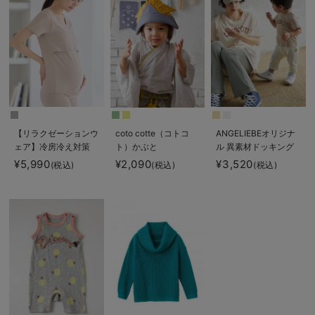
【リラクゼーションウ
coto cotte（コトコ
ANGELIEBEオリジナ
ェア】冷房冷え対策
ト）かぶと
ル 異素材ドッキング
保温＆リカバリーサポ
ロゴロンパース
¥5,990
¥2,090
¥3,520
(税込)
(税込)
(税込)
ート momRest 半
袖Tシャツ
efe×ANGELIEBEコラ
ボ 光電子 日本製