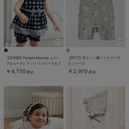
【日本製】Pample Mousse（パン
【BITZ】蛍ドット柄ノースリーブ
プルムース）ドットワンピース＆ブ
ロンパース
ルマセット
￥4,730
￥2,970
税込
税込