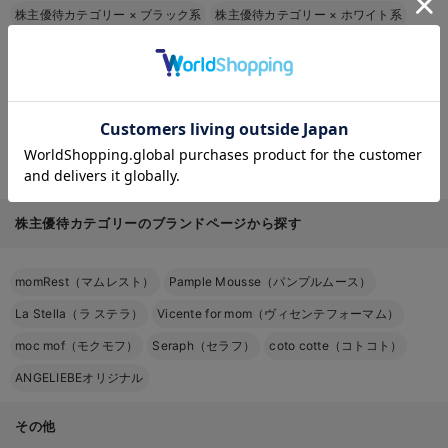
株主優待カテゴリー
×
ブラック系
株主優待カテゴリー
×
ホワイト系
株主優待カテゴリー
×
グレー系
株主優待カテゴリー
×
ベージュ系
株主優待カテゴリー
×
ブラウン系
株主優待カテゴリー
×
ブルー系
お気に入り商品を確認する
株主優待カテゴリー
×
ネイビー系
株主優待カテゴリー
×
パープル系
株主優待カテゴリー
×
ピンク系
株主優待カテゴリー
×
レッド系
株主優待カテゴリー
×
グリーン系
株主優待カテゴリー
×
イエロー系
株主優待カテゴリーのブランドページから探す
momRest（マムレスト）
Pample Mousse（パンプルムース）
La Stella（ラ ステラ）
Vicente for mom（ヴィセンテフォーマム）
moc mof（モクモフ）
Seraph（セラフ）
coto cotte（コトコト）
ANGELIEBEオリジナル
その他