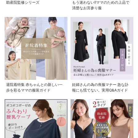
助産院監修シリーズ
もう迷わない!!ママのための上品で
清楚なお宮参り服
退院着特集 赤ちゃんとの新しい一
妊婦さんの為の喪服マナー 急な訃
歩を彩るママの服装ガイド
報にも慌てない。実用Q&Aガイド