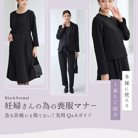
マタニティ パンツ
マタニティ ショーツ
授乳トップス
マタニティ オフィス 通勤服
授乳 ケープ
マタニティレギンス
【アウトレット】トップス・授乳トップス
透け防止
再入荷｜アウター
トップス
【37周年祭セール】4
【〜10℃】3月中旬
涼しくて可愛い「ワン
デニム
きれいめトップス派
マタニティインナー
【オフィスカジュアル
パンツタイプ
【フォーマル】ボトム
【ベビー】半袖
2WAYオール
Aライン ・フレアワ
〜5,000円（税込）
綿混素材
赤ちゃんへ使うもの
【冬のあったか特集】
マタニティ スカート
妊婦帯・腹帯・産前ガードル
マタニティ ドレス（結婚式・お呼ばれ）
【アウトレット】ボトムス
見えてもカワイイ
パンツ
レギンス
きれいめスカート派
ベビー
【フォーマル】トップ
【ベビー】グッズ
コンビ肌着
Iライン ・タイトシ
〜10,000円（税込）
腹巻・ひざ上パンツ
産後に使うグッズ
【冬のあったか特集】
マタニティ トップス
マタニティ 授乳 キャミソール
マタニティ フォーマル パンツ・ボトムス
【アウトレット】パジャマ
コットン素材
スカート
オフィス
きれいめ美脚パンツ派
短肌着
快適ウェア10%OFF
ジャンパースカート/
10,001円（税込）〜
保温&リカバリー
【冬のあったか特集】
マタニティ アウター（コート）・ママコート
産褥ショーツ
【アウトレット】インナー
冷房対策
パジャマ
ツィード派
セット
ワーク・オフィス
女の子におススメのギ
レギンス・タイツ
骨盤・マタニティベルト （妊娠中・産後）
【アウトレット】ベビー
接触冷感素材
インナー
MAX55%OFF ブラッ
王道シンプル派
カジュアル
男の子におススメのギ
カップ付きインナー
産後 ガードル インナー
Tシャツブラ
雑貨
セットアップ派
フォーマル / オケー
定番ギフト
あったか度◎
マタニティ 腹巻き
ブラトップ
ベビー
あったかアイテム｜ベ
もらって嬉しいギフト
裏起毛素材
親子セット
かわいくておもしろい
快適機能ウェア特集 トップス
何枚あっても嬉しいア
快適機能ウェア特集 ボトムス
長く使えるアイテム
快適機能ウェア特集 パジャマ
お部屋映えアイテム