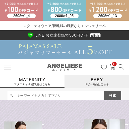
マタニティウェア/授乳服の通販ならエンジェリーベ
2026/NewArrival
送料495円(一部地域を除く) 7,700円以上で送料無料
LINE お友達登録で500円OFF
click
0
MATERNITY
BABY
マタニティ & 授乳服はこちら
ベビー用品はこちら
戻る
戻る
戻る
戻る
戻る
戻る
戻る
戻る
戻る
戻る
戻る
戻る
戻る
戻る
戻る
戻る
戻る
戻る
戻る
戻る
戻る
戻る
戻る
戻る
戻る
戻る
戻る
戻る
戻る
戻る
戻る
#新作アイテム
#お宮参り
#パジャマ
マタニティウェア全て
マタニティ 下着・インナー全て
授乳服全て
マタニティ フォーマル全て
授乳用品全て
マタニティレッグウェア全て
マタニティ ボディケア全て
アウトレット全て
特集全て
再入荷全て
送料無料アイテム全て
ブラキャミ おまとめ
【37周年祭セール】
気温差別オススメアイ
マタニティウェア お
こだわりの履き心地！
出産準備応援割全て
春のマタニティワンピ
Gift Selection 
冬の冷え対策インナー
入院準備の持ち物チェ
冬のあったか特集全て
マタニティ ワンピース
授乳ワンピース
マタニティ スーツ
妊婦用 抱き枕・授乳クッション
マタニティストッキング・タイツ
妊娠線クリーム
【アウトレット】ワンピース
抗菌防臭加工
再入荷｜インナー
授乳ブラ・マタニティブラ（マタニティインナー・産後用品）
ワンピース
【37周年祭セール】2
【15℃】3月下旬～
動きやすく着回しでき
強撚スムース(コスパ
【おまとめ割】パジャ
カジュアル
ジャケット派
マタニティパジャマ
【オフィスカジュアル
レギンスタイプ
【フォーマル】ワンピ
【ベビー】長袖
ハンカチ
快適ウェア10%OFF
セットアップ・ レイ
〜3,000円（税込）
薄くてあったか
入院してすぐ使うグッ
【冬のあったか特集】