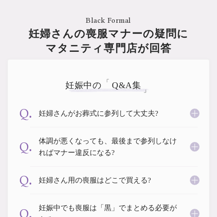
erbaviva（エルバビーバ）
安心の日本製。先輩ママが買ってよかった！本当に必要な出産準備品
妊婦さんの喪服マナーの疑問に
マタニティ専門店が回答
ハレの日に着るANGELIEBEのセレモニー
買って正解！高評価レビューアイテム
妊娠中の
Q&A集
冬に可愛いニットがお得！
親子コーデ｜ママとベビーにおすすめ！
Q.
妊婦さんがお葬式に参列して大丈夫?
便利な育児家電
体調が悪くなっても、最後まで参列しなけ
Q.
Gift Selection 出産祝い
ればマナー違反になる?
ロンパースはいつからいつまで使う？選ぶポイントも解説！
Q.
妊婦さん用の喪服はどこで買える?
保育園・入園準備特集
ファルスカ
妊娠中でも喪服は「黒」でまとめる必要が
Q.