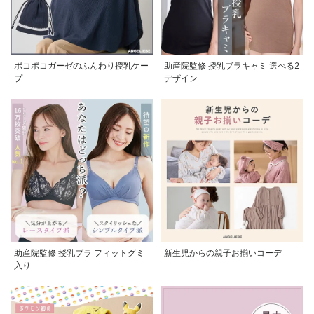
ポコポコガーゼのふんわり授乳ケー
助産院監修 授乳ブラキャミ 選べる2
プ
デザイン
助産院監修 授乳ブラ フィットグミ
新生児からの親子お揃いコーデ
入り