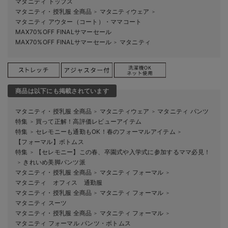
マタニティ トップス
マタニティ・授乳服 全商品
マタニティウェア
＞
＞
マタニティ アウター（コート）・ママコート
MAX70%OFF FINALサマーセール
MAX70%OFF FINALサマーセール
マタニティ
＞
商品は以下にも掲載されています
マタニティ・授乳服 全商品
マタニティウェア
マタニティ パンツ
＞
＞
特集
買って正解！高評価レビューアイテム
＞
特集
セレモニーも通勤もOK！春のフォーマルアイテム
＞
＞
【フォーマル】ボトムス
特集
【セレモニー】この春、卒園式や入学式に参加するママ必見！
＞
きれいめ美脚パンツ派
＞
マタニティ・授乳服 全商品
マタニティ フォーマル
＞
＞
マタニティ オフィス 通勤服
マタニティ・授乳服 全商品
マタニティ フォーマル
＞
＞
マタニティ スーツ
マタニティ・授乳服 全商品
マタニティ フォーマル
＞
＞
マタニティ フォーマル パンツ・ボトムス