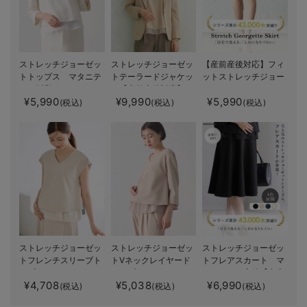
ストレッチジョーゼッ
ストレッチジョーゼッ
【産前産後対応】フィ
トトップス マタニテ
トテーラードジャケッ
ットストレッチジョー
ィ・授乳服
ト【産前産後対応】
ゼットタイトスカート
¥5,990
¥9,990
¥5,990
(税込)
(税込)
(税込)
ストレッチジョーゼッ
ストレッチジョーゼッ
ストレッチジョーゼッ
トフレンチスリーブト
トVネックレイヤード
トフレアスカート マ
ップス マタニティ・
トップス マタニテ
タニティ・産後【出産
¥4,708
¥5,038
¥6,990
授乳服【出産後も長く
ィ・授乳服【出産後も
後も長く使える】
(税込)
(税込)
(税込)
使える】
長く使える】