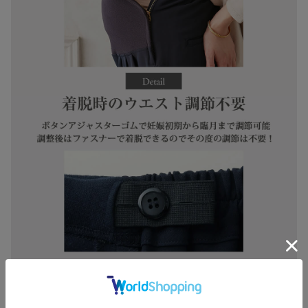
お買い物を続ける
カートへ進む
RELATED ITEMS
関連商品
6
6
6
ストレッチジョー
ストレッチジョー
【産前産後対応】
ゼットトップス
ゼットテーラード
フィットストレッ
マタニティ・授乳
ジャケット【産前
チジョーゼットタ