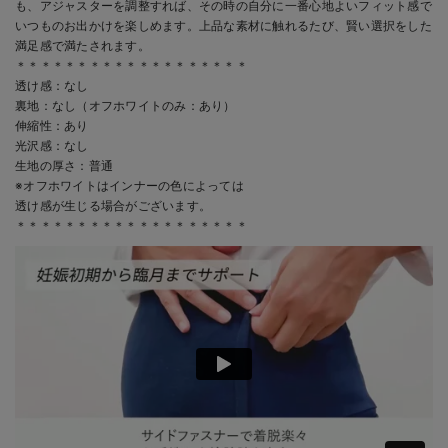
も、アジャスターを調整すれば、その時の自分に一番心地よいフィット感で
いつものお出かけを楽しめます。上品な素材に触れるたび、賢い選択をした
カートに入れる
満足感で満たされます。
＊＊＊＊＊＊＊＊＊＊＊＊＊＊＊＊＊＊＊
M/在庫あり
オフホワイト
透け感：なし
M/在庫あり
裏地：なし（オフホワイトのみ：あり）
￥6,990
伸縮性：あり
光沢感：なし
カートに入れる
生地の厚さ：普通
※オフホワイトはインナーの色によっては
L/在庫あり
透け感が生じる場合がございます。
＊＊＊＊＊＊＊＊＊＊＊＊＊＊＊＊＊＊＊
L/在庫あり
￥6,990
カートに入れる
閉じる