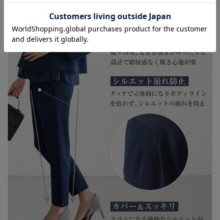
¥5,990
¥9,990
¥5,990
お気に入り商品を確認する
(税込)
(税込)
(税込)
服
産後対応】
イトスカート
6
6
6
ストレッチジョー
ストレッチジョー
ストレッチジョー
ゼットフレンチス
ゼットVネックレ
ゼットフレアスカ
リーブトップス
イヤードトップ
ート マタニテ
¥4,708
¥5,038
¥6,990
(税込)
(税込)
(税込)
マタニティ・授乳
ス マタニティ・
ィ・産後【出産後
服【出産後も長く
授乳服【出産後も
も長く使える】
使える】
長く使える】