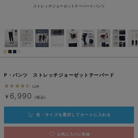
erbaviva（エルバビーバ）
S/在庫あり
ストレッチジョーゼットテーパードパンツ
￥6,990
安心の日本製。先輩ママが買ってよかった！本当に必要な出産準備品
カートに入れる
ハレの日に着るANGELIEBEのセレモニー
M/在庫あり
ブラック
買って正解！高評価レビューアイテム
M/在庫あり
￥6,990
冬に可愛いニットがお得！
カートに入れる
親子コーデ｜ママとベビーにおすすめ！
P・パンツ ストレッチジョーゼットテーパード
L/在庫なし
便利な育児家電
L/在庫なし
12件
￥6,990
Gift Selection 出産祝い
6,990
￥
(税込)
売り切れ
ロンパースはいつからいつまで使う？選ぶポイントも解説！
色・サイズを選択して
カートに入れる
保育園・入園準備特集
S/在庫あり
ファルスカ
お気に入りに登録
S/在庫あり