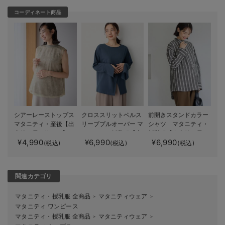
コーディネート商品
シアーレーストップス
クロススリットベルス
前開きスタンドカラー
マタニティ・産後【出
リーブプルオーバー マ
シャツ マタニティ・
産後も長く使える】
タニティ・授乳服【出
授乳服【出産後も長く
¥4,990
¥6,990
¥6,990
産後も長く使える】
使える】
(税込)
(税込)
(税込)
関連カテゴリ
マタニティ・授乳服 全商品
マタニティウェア
＞
＞
マタニティ ワンピース
マタニティ・授乳服 全商品
マタニティウェア
＞
＞