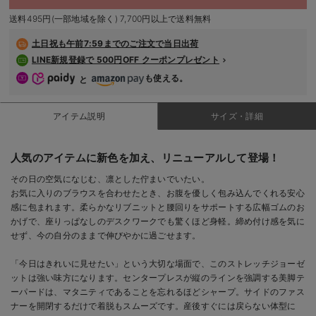
￥6,990
デロンギ
送料495円(一部地域を除く) 7,700円以上で送料無料
カートに入れる
入院準備の持ち物チェック
土日祝も
午前7:59までのご注文で当日出荷
LINE新規登録で 500円OFF クーポンプレゼント
M/在庫あり
ネイビー
も使える。
と
M/在庫あり
￥6,990
アイテム説明
サイズ・詳細
カートに入れる
人気のアイテムに新色を加え、リニューアルして登場！
L/在庫なし
L/在庫なし
その日の空気になじむ、凛とした佇まいでいたい。
￥6,990
お気に入りのブラウスを合わせたとき、お腹を優しく包み込んでくれる安心
感に包まれます。柔らかなリブニットと腰回りをサポートする広幅ゴムのお
売り切れ
かげで、座りっぱなしのデスクワークでも驚くほど身軽。締め付け感を気に
せず、今の自分のままで伸びやかに過ごせます。
「今日はきれいに見せたい」という大切な場面で、このストレッチジョーゼ
S/在庫あり
ットは強い味方になります。センタープレスが縦のラインを強調する美脚テ
ーパードは、マタニティであることを忘れるほどシャープ。サイドのファス
S/在庫あり
ナーを開閉するだけで着脱もスムーズです。産後すぐには戻らない体型に
￥6,990