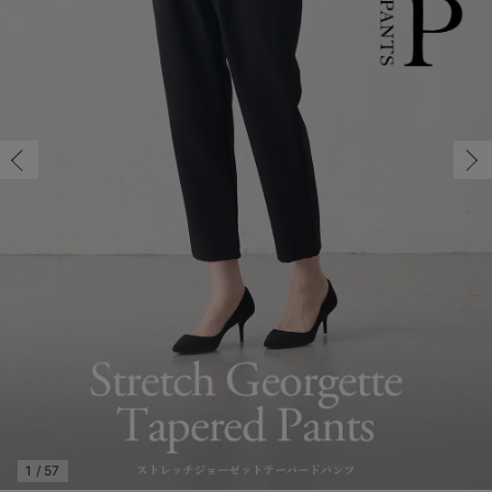
S/在庫あり
マタニティ パンツ
マタニティ ショーツ
授乳トップス
マタニティ オフィス 通勤服
授乳 ケープ
マタニティレギンス
【アウトレット】トップス・授乳トップス
透け防止
再入荷｜アウター
トップス
【37周年祭セール】4
【〜10℃】3月中旬
涼しくて可愛い「ワン
デニム
きれいめトップス派
マタニティインナー
【オフィスカジュアル
パンツタイプ
【フォーマル】ボトム
【ベビー】半袖
2WAYオール
Aライン ・フレアワ
〜5,000円（税込）
綿混素材
赤ちゃんへ使うもの
【冬のあったか特集】
S/在庫あり
マタニティ スカート
妊婦帯・腹帯・産前ガードル
マタニティ ドレス（結婚式・お呼ばれ）
【アウトレット】ボトムス
見えてもカワイイ
パンツ
レギンス
きれいめスカート派
ベビー
【フォーマル】トップ
【ベビー】グッズ
コンビ肌着
Iライン ・タイトシ
〜10,000円（税込）
腹巻・ひざ上パンツ
産後に使うグッズ
【冬のあったか特集】
￥6,990
マタニティ トップス
マタニティ 授乳 キャミソール
マタニティ フォーマル パンツ・ボトムス
【アウトレット】パジャマ
コットン素材
スカート
オフィス
きれいめ美脚パンツ派
短肌着
快適ウェア10%OFF
ジャンパースカート/
10,001円（税込）〜
保温&リカバリー
【冬のあったか特集】
カートに入れる
マタニティ アウター（コート）・ママコート
産褥ショーツ
【アウトレット】インナー
冷房対策
パジャマ
ツィード派
セット
ワーク・オフィス
女の子におススメのギ
レギンス・タイツ
M/在庫あり
ベージュ
M/在庫あり
骨盤・マタニティベルト （妊娠中・産後）
【アウトレット】ベビー
接触冷感素材
インナー
MAX55%OFF ブラッ
王道シンプル派
カジュアル
男の子におススメのギ
カップ付きインナー
￥6,990
産後 ガードル インナー
Tシャツブラ
雑貨
セットアップ派
フォーマル / オケー
定番ギフト
あったか度◎
カートに入れる
マタニティ 腹巻き
ブラトップ
ベビー
あったかアイテム｜ベ
もらって嬉しいギフト
裏起毛素材
L/在庫あり
L/在庫あり
親子セット
かわいくておもしろい
￥6,990
快適機能ウェア特集 トップス
何枚あっても嬉しいア
カートに入れる
快適機能ウェア特集 ボトムス
長く使えるアイテム
快適機能ウェア特集 パジャマ
お部屋映えアイテム
1
/
57
S/在庫あり