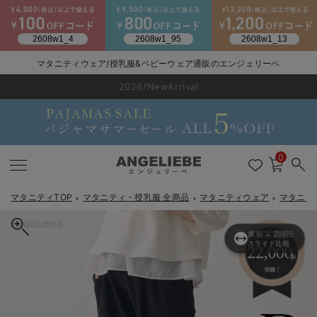
マタニティウェア/授乳服&ベビーウェア通販のエンジェリーベ
2026/NewArrival
送料495円(一部地域を除く) 7,700円以上で送料無料
LINE お友達登録で500円OFF
click
0
マタニティTOP
マタニティ・授乳服 全商品
マタニティウェア
マタニテ
＞
＞
＞
産前
タップで見る
↔
産後
戻る
戻る
戻る
戻る
戻る
戻る
戻る
戻る
戻る
戻る
戻る
戻る
戻る
戻る
戻る
戻る
戻る
戻る
戻る
戻る
戻る
戻る
戻る
戻る
戻る
戻る
戻る
戻る
戻る
戻る
戻る
スライド比較
カートに入れる
マタニティウェア全て
マタニティ 下着・インナー全て
授乳服全て
マタニティ フォーマル全て
授乳用品全て
マタニティレッグウェア全て
マタニティ ボディケア全て
アウトレット全て
特集全て
再入荷全て
送料無料アイテム全て
ブラキャミ おまとめ
【37周年祭セール】
気温差別オススメアイ
マタニティウェア お
こだわりの履き心地！
出産準備応援割全て
春のマタニティワンピ
Gift Selection 
冬の冷え対策インナー
入院準備の持ち物チェ
冬のあったか特集全て
P・パンツ ストレッチジョーゼットテーパード
マタニティ ワンピース
授乳ワンピース
マタニティ スーツ
妊婦用 抱き枕・授乳クッション
マタニティストッキング・タイツ
妊娠線クリーム
【アウトレット】ワンピース
抗菌防臭加工
再入荷｜インナー
授乳ブラ・マタニティブラ（マタニティインナー・産後用品）
ワンピース
【37周年祭セール】2
【15℃】3月下旬～
動きやすく着回しでき
強撚スムース(コスパ
【おまとめ割】パジャ
カジュアル
ジャケット派
マタニティパジャマ
【オフィスカジュアル
レギンスタイプ
【フォーマル】ワンピ
【ベビー】長袖
ハンカチ
快適ウェア10%OFF
セットアップ・ レイ
〜3,000円（税込）
薄くてあったか
入院してすぐ使うグッ
【冬のあったか特集】