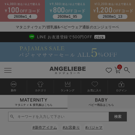
2026/NewArrival
送料495円(一部地域を除く) 7,700円以上で送料無料
マタニティウェア/授乳服&ベビーウェア通販のエンジェリーベ
LINE お友達登録で500円OFF
click
0
新作
カテゴリ
ランキング
お気に入り
ログイン
MATERNITY
BABY
戻る
戻る
戻る
戻る
戻る
戻る
戻る
戻る
戻る
戻る
戻る
戻る
戻る
戻る
戻る
戻る
戻る
戻る
戻る
戻る
戻る
戻る
戻る
戻る
戻る
戻る
戻る
戻る
戻る
戻る
戻る
カートに入れる
マタニティ & 授乳服はこちら
ベビー用品はこちら
マタニティウェア全て
マタニティ 下着・インナー全て
授乳服全て
マタニティ フォーマル全て
授乳用品全て
マタニティレッグウェア全て
マタニティ ボディケア全て
アウトレット全て
特集全て
再入荷全て
送料無料アイテム全て
ブラキャミ おまとめ
【37周年祭セール】
気温差別オススメアイ
マタニティウェア お
こだわりの履き心地！
出産準備応援割全て
春のマタニティワンピ
Gift Selection 
冬の冷え対策インナー
入院準備の持ち物チェ
冬のあったか特集全て
閉じる
マタニティ ワンピース
授乳ワンピース
マタニティ スーツ
妊婦用 抱き枕・授乳クッション
マタニティストッキング・タイツ
妊娠線クリーム
【アウトレット】ワンピース
抗菌防臭加工
再入荷｜インナー
授乳ブラ・マタニティブラ（マタニティインナー・産後用品）
ワンピース
【37周年祭セール】2
【15℃】3月下旬～
動きやすく着回しでき
強撚スムース(コスパ
【おまとめ割】パジャ
カジュアル
ジャケット派
マタニティパジャマ
【オフィスカジュアル
レギンスタイプ
【フォーマル】ワンピ
【ベビー】長袖
ハンカチ
快適ウェア10%OFF
セットアップ・ レイ
〜3,000円（税込）
薄くてあったか
入院してすぐ使うグッ
【冬のあったか特集】
#新作アイテム
#お宮参り
#パジャマ