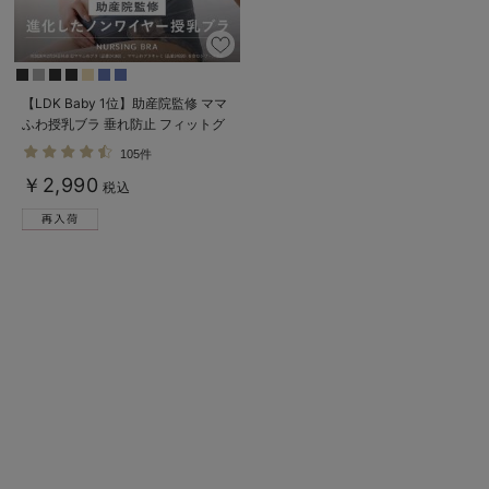
erbaviva（エルバビーバ）
安心の日本製。先輩ママが買ってよかった！本当に必要な出産準備品
【LDK Baby 1位】助産院監修 ママ
ハレの日に着るANGELIEBEのセレモニー
ふわ授乳ブラ 垂れ防止 フィットグ
ミ ノンワイヤー ｜ マタニティ・授
買って正解！高評価レビューアイテム
105件
乳ブラ
￥2,990
税込
冬に可愛いニットがお得！
親子コーデ｜ママとベビーにおすすめ！
便利な育児家電
Gift Selection 出産祝い
ロンパースはいつからいつまで使う？選ぶポイントも解説！
保育園・入園準備特集
ファルスカ