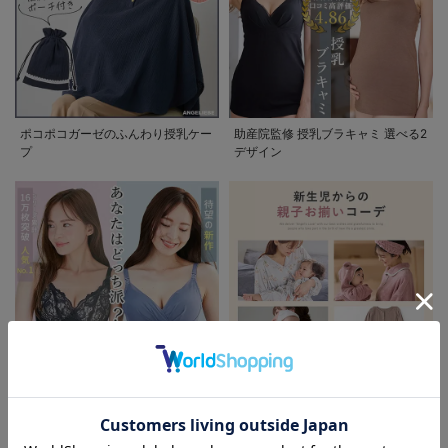
ポコポコガーゼのふんわり授乳ケー
助産院監修 授乳ブラキャミ 選べる2
プ
デザイン
助産院監修 授乳ブラ フィットグミ
新生児からの親子お揃いコーデ
お気に入り商品を確認する
入り