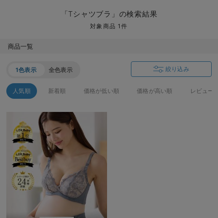
マタニティ パンツ
マタニティ ショーツ
授乳トップス
マタニティ オフィス 通勤服
授乳 ケープ
マタニティレギンス
【アウトレット】トップス・授乳トップス
透け防止
再入荷｜アウター
トップス
【37周年祭セール】4
【〜10℃】3月中旬
涼しくて可愛い「ワン
デニム
きれいめトップス派
マタニティインナー
【オフィスカジュアル
パンツタイプ
【フォーマル】ボトム
【ベビー】半袖
2WAYオール
Aライン ・フレアワ
〜5,000円（税込）
綿混素材
赤ちゃんへ使うもの
【冬のあったか特集】
「Tシャツブラ」の検索結果
マタニティ スカート
妊婦帯・腹帯・産前ガードル
マタニティ ドレス（結婚式・お呼ばれ）
【アウトレット】ボトムス
見えてもカワイイ
パンツ
レギンス
きれいめスカート派
ベビー
【フォーマル】トップ
【ベビー】グッズ
コンビ肌着
Iライン ・タイトシ
〜10,000円（税込）
腹巻・ひざ上パンツ
産後に使うグッズ
【冬のあったか特集】
対象商品 1件
マタニティ トップス
マタニティ 授乳 キャミソール
マタニティ フォーマル パンツ・ボトムス
【アウトレット】パジャマ
コットン素材
スカート
オフィス
きれいめ美脚パンツ派
短肌着
快適ウェア10%OFF
ジャンパースカート/
10,001円（税込）〜
保温&リカバリー
【冬のあったか特集】
商品一覧
マタニティ アウター（コート）・ママコート
産褥ショーツ
【アウトレット】インナー
冷房対策
パジャマ
ツィード派
セット
ワーク・オフィス
女の子におススメのギ
レギンス・タイツ
絞り込み
1色表示
全色表示
骨盤・マタニティベルト （妊娠中・産後）
【アウトレット】ベビー
接触冷感素材
インナー
MAX55%OFF ブラッ
王道シンプル派
カジュアル
男の子におススメのギ
カップ付きインナー
人気順
新着順
価格が低い順
価格が高い順
レビュー
産後 ガードル インナー
Tシャツブラ
雑貨
セットアップ派
フォーマル / オケー
定番ギフト
あったか度◎
マタニティ 腹巻き
ブラトップ
ベビー
あったかアイテム｜ベ
もらって嬉しいギフト
裏起毛素材
親子セット
かわいくておもしろい
快適機能ウェア特集 トップス
何枚あっても嬉しいア
快適機能ウェア特集 ボトムス
長く使えるアイテム
快適機能ウェア特集 パジャマ
お部屋映えアイテム