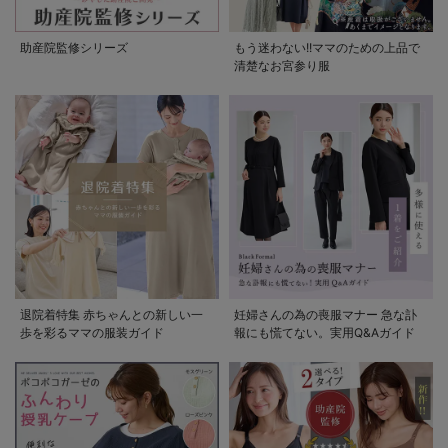
助産院監修シリーズ
もう迷わない!!ママのための上品で
清楚なお宮参り服
退院着特集 赤ちゃんとの新しい一
妊婦さんの為の喪服マナー 急な訃
歩を彩るママの服装ガイド
報にも慌てない。実用Q&Aガイド