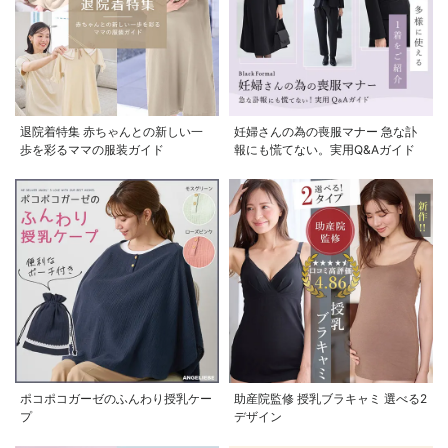
退院着特集 赤ちゃんとの新しい一
妊婦さんの為の喪服マナー 急な訃
歩を彩るママの服装ガイド
報にも慌てない。実用Q&Aガイド
ポコポコガーゼのふんわり授乳ケー
助産院監修 授乳ブラキャミ 選べる2
プ
デザイン