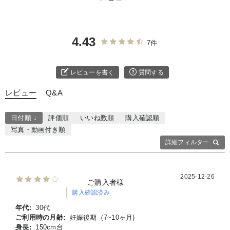
4.43
7件
レビューを書く
質問する
レビュー
Q&A
日付順 ↓
評価順
いいね数順
購入確認順
写真・動画付き順
詳細フィルター
2025-12-26
ご購入者様
購入確認済み
年代:
30代
ご利用時の月齢:
妊娠後期（7~10ヶ月)
身長:
150cm台