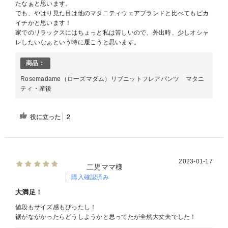
たなぁと思います。
でも、やはり見た目は他のマタニティウェアブランドと比べてもピカ
イチかと思います！
家でのリラックスにはちょっと私は苦しいので、外出時、少しオシャ
レしたいなぁという時に履こうと思います。
商品：
Rosemadame（ローズマダム）リブニットフレアパンツ マタニ
ティ・産後
役に立った
2
2023-01-17
二児ママ様
購入確認済み
大満足！
値段もサイズ感もぴったし！
裾がながかったらどうしようかと思ってたが全然大丈夫でした！