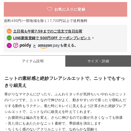
デロンギ
お気に入りに登録
閉じる
入院準備の持ち物チェック
送料495円(一部地域を除く) 7,700円以上で送料無料
土日祝も
午前7:59までのご注文で当日出荷
LINE新規登録で 500円OFF クーポンプレゼント
も使える。
と
アイテム説明
サイズ・詳細
ニットの素材感と絶妙フレアシルエットで、ニットでもすっ
きり細見え
寒がりなママさんにぴったり。ふんわりタッチが気持ちいいやわらかニット
のパンツです。ニットなので伸びがよく、動きやすいので座ったり寝転んだ
りする動作もラクチン。着た時にキレイに見えるよう計算された絶妙フレア
シルエットで、ニットなのに細見えを叶えてくれます。
・お腹部分は編み方を変え、さらに伸びるのでお腹が大きくなっても快適
・見た目にもあたたかなニット素材で、季節感を演出します
・ちくちく感のないアクリルニットで、なめらかな肌触り