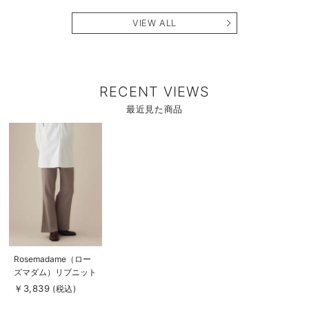
長く使える】
タニティ・産後【出産
後も長く使える】
VIEW ALL
RECENT VIEWS
最近見た商品
商
品
詳
細
を
見
る
商
Rosemadame（ロー
品
ズマダム）リブニット
詳
細
フレアパンツ マタニ
￥3,839
(税込)
を
ティ・産後
見