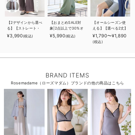
【2デザインから選べ
【おまとめSALE対
【オールシーズン使
る】【ストレート・
象|2点以上で30%オ
える】【選べる2丈】
ワイド】らくちん綿
フ】コットンリネン
締め付けない綿混リ
¥3,990
¥5,990
¥1,790〜¥1,890
(税込)
(税込)
混ストレッチリブパ
ワイドパンツ マタ
ブストレートレギン
(税込)
ンツ マタニティ・
ニティ・産後【出産
ス【産後まで長く使
産後【出産後も長く
後も長く使える】
える】
使える】
BRAND ITEMS
Rosemadame（ローズマダム）ブランドの他の商品はこちら