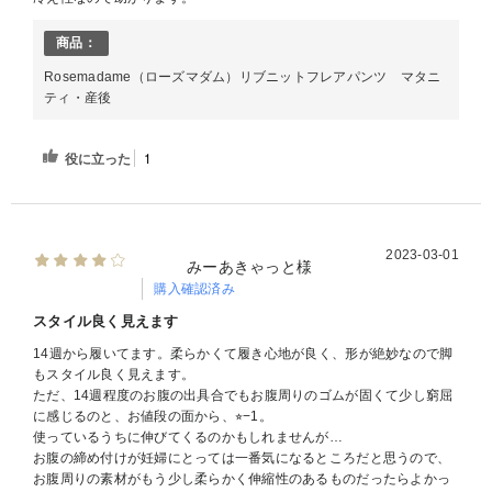
商品：
Rosemadame（ローズマダム）リブニットフレアパンツ マタニ
ティ・産後
役に立った
1
2023-03-01
みーあきゃっと様
購入確認済み
スタイル良く見えます
14週から履いてます。柔らかくて履き心地が良く、形が絶妙なので脚
もスタイル良く見えます。
ただ、14週程度のお腹の出具合でもお腹周りのゴムが固くて少し窮屈
に感じるのと、お値段の面から、⭐︎−1。
使っているうちに伸びてくるのかもしれませんが…
お腹の締め付けが妊婦にとっては一番気になるところだと思うので、
お腹周りの素材がもう少し柔らかく伸縮性のあるものだったらよかっ