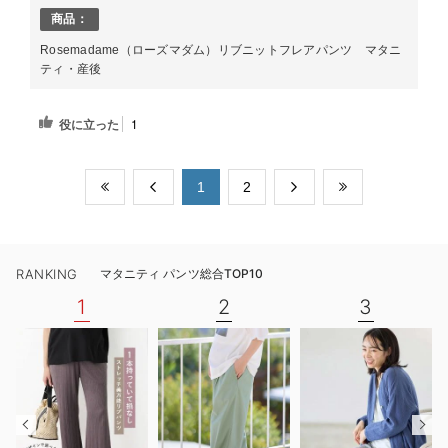
商品：
Rosemadame（ローズマダム）リブニットフレアパンツ マタニ
ティ・産後
役に立った
1
​1
​2
RANKING
マタニティ パンツ総合TOP10
1
2
3