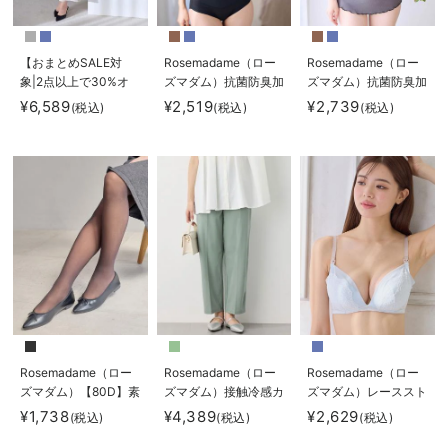
【おまとめSALE対
Rosemadame（ロー
Rosemadame（ロー
象|2点以上で30%オ
ズマダム）抗菌防臭加
ズマダム）抗菌防臭加
フ】シアージャケット
工バイカラー授乳ブラ
工バイカラー授乳キャ
¥6,589
¥2,519
¥2,739
(税込)
(税込)
(税込)
×ノースリワンピース
ミソール
セット マタニティ・
産後【産後も長く着れ
る】
Rosemadame（ロー
ズマダム）
Rosemadame（ロー
Rosemadame（ロー
Rosemadame（ロー
ズマダム）【80D】素
ズマダム）接触冷感カ
ズマダム）レーススト
肌見えフェイクマタニ
ノコストレッチワイド
ラップオープン授乳ブ
¥1,738
¥4,389
¥2,629
(税込)
(税込)
(税込)
ティタイツ【出産後も
テーパードパンツ マ
ラ