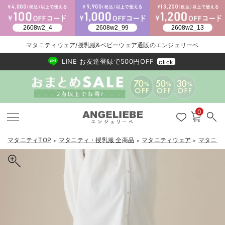
マタニティウェア/授乳服&ベビーウェア通販のエンジェリーベ
2026/NewArrival
送料495円(一部地域を除く) 7,700円以上で送料無料
LINE お友達登録で500円OFF
click
0
マタニティTOP
マタニティ・授乳服 全商品
マタニティウェア
マタニテ
＞
＞
＞
戻る
戻る
戻る
戻る
戻る
戻る
戻る
戻る
戻る
戻る
戻る
戻る
戻る
戻る
戻る
戻る
戻る
戻る
戻る
戻る
戻る
戻る
戻る
戻る
戻る
戻る
戻る
戻る
戻る
戻る
戻る
カートに入れる
マタニティウェア全て
マタニティ 下着・インナー全て
授乳服全て
マタニティ フォーマル全て
授乳用品全て
マタニティレッグウェア全て
マタニティ ボディケア全て
アウトレット全て
特集全て
再入荷全て
送料無料アイテム全て
ブラキャミ おまとめ
【37周年祭セール】
気温差別オススメアイ
マタニティウェア お
こだわりの履き心地！
出産準備応援割全て
春のマタニティワンピ
Gift Selection 
冬の冷え対策インナー
入院準備の持ち物チェ
冬のあったか特集全て
Rosemadame（ローズマダム）リブニットフレアパンツ マタニテ
マタニティ ワンピース
授乳ワンピース
マタニティ スーツ
妊婦用 抱き枕・授乳クッション
マタニティストッキング・タイツ
妊娠線クリーム
【アウトレット】ワンピース
抗菌防臭加工
再入荷｜インナー
授乳ブラ・マタニティブラ（マタニティインナー・産後用品）
ワンピース
【37周年祭セール】2
【15℃】3月下旬～
動きやすく着回しでき
強撚スムース(コスパ
【おまとめ割】パジャ
カジュアル
ジャケット派
マタニティパジャマ
【オフィスカジュアル
レギンスタイプ
【フォーマル】ワンピ
【ベビー】長袖
ハンカチ
快適ウェア10%OFF
セットアップ・ レイ
〜3,000円（税込）
薄くてあったか
入院してすぐ使うグッ
【冬のあったか特集】
ィ・産後