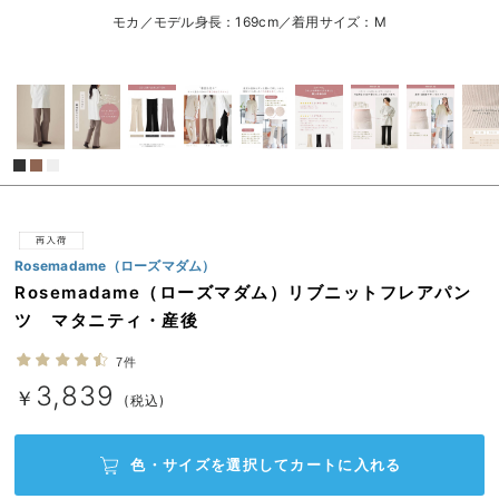
L/在庫なし
モカ
erbaviva（エルバビーバ）
モカ／モデル身長：169cm／着用サイズ：M
L/在庫なし
安心の日本製。先輩ママが買ってよかった！本当に必要な出産準備品
￥3,839
売り切れ
ハレの日に着るANGELIEBEのセレモニー
買って正解！高評価レビューアイテム
M/在庫あり
冬に可愛いニットがお得！
M/在庫あり
親子コーデ｜ママとベビーにおすすめ！
￥3,839
Rosemadame（ローズマダム）
Rosemadame（ローズマダム）リブニットフレアパン
便利な育児家電
カートに入れる
ツ マタニティ・産後
Gift Selection 出産祝い
L/在庫なし
オフベージュ
7件
L/在庫なし
ロンパースはいつからいつまで使う？選ぶポイントも解説！
3,839
￥3,839
￥
(税込)
保育園・入園準備特集
売り切れ
色・サイズを選択して
カートに入れる
ファルスカ