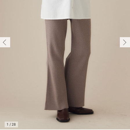
マタニティ パンツ
マタニティ ショーツ
授乳トップス
マタニティ オフィス 通勤服
授乳 ケープ
マタニティレギンス
【アウトレット】トップス・授乳トップス
透け防止
再入荷｜アウター
トップス
【37周年祭セール】4
【〜10℃】3月中旬
涼しくて可愛い「ワン
デニム
きれいめトップス派
マタニティインナー
【オフィスカジュアル
パンツタイプ
【フォーマル】ボトム
【ベビー】半袖
2WAYオール
Aライン ・フレアワ
〜5,000円（税込）
綿混素材
赤ちゃんへ使うもの
【冬のあったか特集】
M/在庫あり
マタニティ スカート
妊婦帯・腹帯・産前ガードル
マタニティ ドレス（結婚式・お呼ばれ）
【アウトレット】ボトムス
見えてもカワイイ
パンツ
レギンス
きれいめスカート派
ベビー
【フォーマル】トップ
【ベビー】グッズ
コンビ肌着
Iライン ・タイトシ
〜10,000円（税込）
腹巻・ひざ上パンツ
産後に使うグッズ
【冬のあったか特集】
M/在庫あり
￥3,839
マタニティ トップス
マタニティ 授乳 キャミソール
マタニティ フォーマル パンツ・ボトムス
【アウトレット】パジャマ
コットン素材
スカート
オフィス
きれいめ美脚パンツ派
短肌着
快適ウェア10%OFF
ジャンパースカート/
10,001円（税込）〜
保温&リカバリー
【冬のあったか特集】
カートに入れる
マタニティ アウター（コート）・ママコート
産褥ショーツ
【アウトレット】インナー
冷房対策
パジャマ
ツィード派
セット
ワーク・オフィス
女の子におススメのギ
レギンス・タイツ
L/在庫なし
ブラック
骨盤・マタニティベルト （妊娠中・産後）
【アウトレット】ベビー
接触冷感素材
インナー
MAX55%OFF ブラッ
王道シンプル派
カジュアル
男の子におススメのギ
カップ付きインナー
L/在庫なし
￥3,839
産後 ガードル インナー
Tシャツブラ
雑貨
セットアップ派
フォーマル / オケー
定番ギフト
あったか度◎
売り切れ
マタニティ 腹巻き
ブラトップ
ベビー
あったかアイテム｜ベ
もらって嬉しいギフト
裏起毛素材
親子セット
かわいくておもしろい
M/在庫あり
快適機能ウェア特集 トップス
何枚あっても嬉しいア
M/在庫あり
￥3,839
快適機能ウェア特集 ボトムス
長く使えるアイテム
カートに入れる
快適機能ウェア特集 パジャマ
お部屋映えアイテム
1
/
28