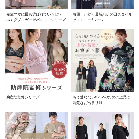
先輩ママに最も選ばれている!ぷく
着回しが効く最新ハレの日スタイル
ぷくダブルガーゼパジャマシリーズ
セレモニー6シーン
助産院監修シリーズ
もう迷わない!!ママのための上品で
清楚なお宮参り服