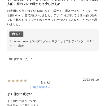
人的に裾のフレア幅がもう少し控えめ＋
お腹周りが守られている感じがして暖かく、履きやすかったです。色
も使いやすい色で気にいりました。デザインに関しては個人的に裾の
フレア幅がもう少し控えめ＋ポケットがついてると良かったかなと思
いました。
商品：
Rosemadame（ローズマダム）リブニットフレアパンツ マタニ
ティ・産後
役に立った
1
2023-03-10
もも様
購入確認済み
よく伸びて暖かい
よく伸びて暖かいです。
冷え性なので助かります。