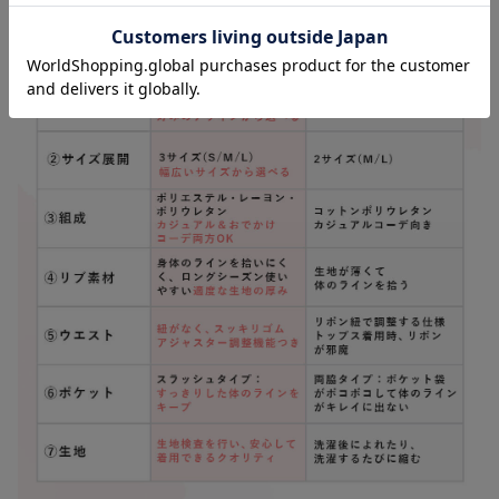
お気に入り商品を確認する
【2丈から選べ
る】らくちん綿混
ストレッチリブナ
¥3,990
(税込)
ロースカート マ
タニティ・産後
【出産後も長く使
える】