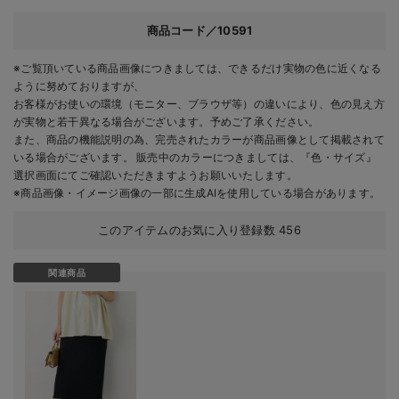
カートに入れる
商品コード／10591
M/在庫あり
チャコール（スト
※ご覧頂いている商品画像につきましては、できるだけ実物の色に近くなる
レート）
ように努めておりますが、
M/在庫あり
￥3,990
お客様がお使いの環境（モニター、ブラウザ等）の違いにより、色の見え方
が実物と若干異なる場合がございます。予めご了承ください。
カートに入れる
また、商品の機能説明の為、完売されたカラーが商品画像として掲載されて
いる場合がございます。 販売中のカラーにつきましては、『色・サイズ』
L/在庫なし
選択画面にてご確認いただきますようお願いいたします。
※商品画像・イメージ画像の一部に生成AIを使用している場合があります。
L/在庫なし
￥3,990
このアイテムのお気に入り登録数
456
売り切れ
関連商品
S/在庫あり
S/在庫あり
￥3,990