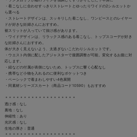
￥3,990
・着こなしに合わせすっきりストレートとゆったりワイドの2シルエットか
ら選べる
カートに入れる
・ストレートデザインは、スッキリした着こなし、ワンピースとのレイヤー
ドが好きな妊婦さんにおすすめ。
M/在庫なし
ベージュ（ストレ
裾スリットが入っていて抜け感があります。
ート）
・ワイドデザインは、リラックス感のある着こなし、トップスコーデが好き
M/在庫なし
￥3,990
な妊婦さんにおすすめ。
体が大きく見えないよう、太過ぎないこだわりシルエットです。
売り切れ
・ウエスト内側に配したアジャスターで腹囲調整が可能。変化するお腹に対
応します。
L/在庫あり
・紐などの付属が表側にないため、トップスに響く心配なし
・携帯など小物を入れるのに便利なポケットつき
L/在庫あり
・ベーシックで着まわしやすい4色展開
￥3,990
・同素材シリーズスカート（商品コード10590）もおすすめ
カートに入れる
＊＊＊＊＊＊＊＊＊＊＊＊＊＊＊＊＊＊＊
透け感：なし
裏地：なし
伸縮性：あり
S/在庫あり
光沢感：なし
S/在庫あり
生地の厚さ：普通
￥3,990
＊＊＊＊＊＊＊＊＊＊＊＊＊＊＊＊＊＊＊