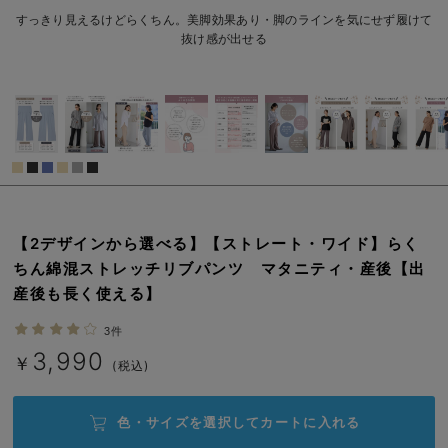
S/残り3点
erbaviva（エルバビーバ）
すっきり見えるけどらくちん。美脚効果あり・脚のラインを気にせず履けて
S/残り3点
抜け感が出せる
安心の日本製。先輩ママが買ってよかった！本当に必要な出産準備品
￥3,990
カートに入れる
ハレの日に着るANGELIEBEのセレモニー
M/在庫なし
買って正解！高評価レビューアイテム
ブラック（ワイ
ド）
M/在庫なし
冬に可愛いニットがお得！
￥3,990
親子コーデ｜ママとベビーにおすすめ！
売り切れ
【2デザインから選べる】【ストレート・ワイド】らく
便利な育児家電
L/在庫なし
ちん綿混ストレッチリブパンツ マタニティ・産後【出
産後も長く使える】
L/在庫なし
Gift Selection 出産祝い
￥3,990
3件
ロンパースはいつからいつまで使う？選ぶポイントも解説！
売り切れ
3,990
￥
(税込)
保育園・入園準備特集
色・サイズを選択して
カートに入れる
ファルスカ
S/在庫なし