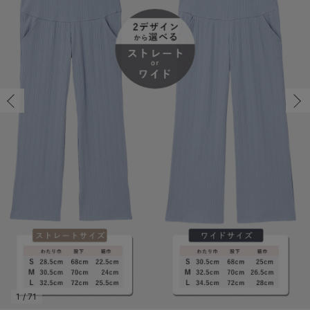
マタニティ パンツ
マタニティ ショーツ
授乳トップス
マタニティ オフィス 通勤服
授乳 ケープ
マタニティレギンス
【アウトレット】トップス・授乳トップス
透け防止
再入荷｜アウター
トップス
【37周年祭セール】4
【〜10℃】3月中旬
涼しくて可愛い「ワン
デニム
きれいめトップス派
マタニティインナー
【オフィスカジュアル
パンツタイプ
【フォーマル】ボトム
【ベビー】半袖
2WAYオール
Aライン ・フレアワ
〜5,000円（税込）
綿混素材
赤ちゃんへ使うもの
【冬のあったか特集】
S/在庫なし
マタニティ スカート
妊婦帯・腹帯・産前ガードル
マタニティ ドレス（結婚式・お呼ばれ）
【アウトレット】ボトムス
見えてもカワイイ
パンツ
レギンス
きれいめスカート派
ベビー
【フォーマル】トップ
【ベビー】グッズ
コンビ肌着
Iライン ・タイトシ
〜10,000円（税込）
腹巻・ひざ上パンツ
産後に使うグッズ
【冬のあったか特集】
S/在庫なし
￥3,990
マタニティ トップス
マタニティ 授乳 キャミソール
マタニティ フォーマル パンツ・ボトムス
【アウトレット】パジャマ
コットン素材
スカート
オフィス
きれいめ美脚パンツ派
短肌着
快適ウェア10%OFF
ジャンパースカート/
10,001円（税込）〜
保温&リカバリー
【冬のあったか特集】
売り切れ
マタニティ アウター（コート）・ママコート
産褥ショーツ
【アウトレット】インナー
冷房対策
パジャマ
ツィード派
セット
ワーク・オフィス
女の子におススメのギ
レギンス・タイツ
M/在庫あり
ベージュ（ワイ
骨盤・マタニティベルト （妊娠中・産後）
【アウトレット】ベビー
接触冷感素材
インナー
MAX55%OFF ブラッ
王道シンプル派
カジュアル
男の子におススメのギ
カップ付きインナー
ド）
M/在庫あり
￥3,990
産後 ガードル インナー
Tシャツブラ
雑貨
セットアップ派
フォーマル / オケー
定番ギフト
あったか度◎
カートに入れる
マタニティ 腹巻き
ブラトップ
ベビー
あったかアイテム｜ベ
もらって嬉しいギフト
裏起毛素材
L/在庫あり
親子セット
かわいくておもしろい
L/在庫あり
￥3,990
快適機能ウェア特集 トップス
何枚あっても嬉しいア
カートに入れる
快適機能ウェア特集 ボトムス
長く使えるアイテム
快適機能ウェア特集 パジャマ
お部屋映えアイテム
1
/
71