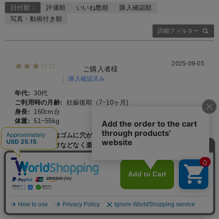
日付順 ↓
評価順
いいね数順
購入確認順
写真・動画付き順
詳細フィルター
2025-09-05
ご購入者様
購入確認済み
年代:
30代
ご利用時の月齢:
妊娠後期（7~10ヶ月)
身長:
160cm台
体重:
51~55kg
ウエスト部分はゴムに穴が空いていて、ボタンで調節できます。
お腹の締め付けなどなく楽にはけます。ただ、パンツに重みがあ
るので歩いていると下がってきます。
ウエスト部分はゴムに穴が空いていて、ボタンで調節できます。お腹
の締め付けなどなく楽にはけます。ただ、パンツに重みがあるので歩
いていると下がってきます。
商品：