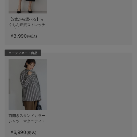
カートに入れる
M/在庫あり
ブラック（ストレ
ート）
【2丈から選べる】ら
M/在庫あり
くちん綿混ストレッチ
￥3,990
リブナロースカート
¥3,990
マタニティ・産後【出
(税込)
カートに入れる
産後も長く使える】
L/在庫あり
コーディネート商品
L/在庫あり
￥3,990
カートに入れる
閉じる
前開きスタンドカラー
シャツ マタニティ・
授乳服【出産後も長く
¥6,990
使える】
(税込)