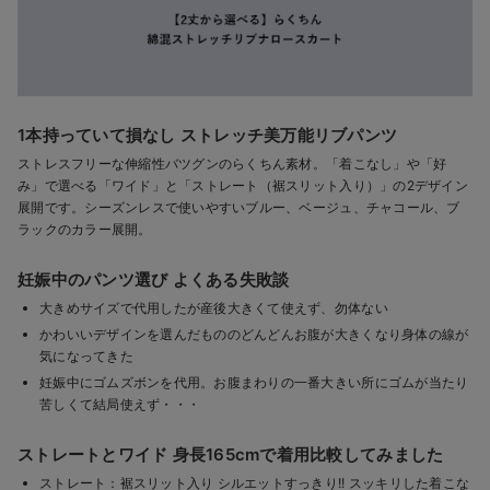
1本持っていて損なし ストレッチ美万能リブパンツ
ストレスフリーな伸縮性バツグンのらくちん素材。「着こなし」や「好
み」で選べる「ワイド」と「ストレート（裾スリット入り）」の2デザイン
展開です。シーズンレスで使いやすいブルー、ベージュ、チャコール、ブ
ラックのカラー展開。
妊娠中のパンツ選び よくある失敗談
大きめサイズで代用したが産後大きくて使えず、勿体ない
かわいいデザインを選んだもののどんどんお腹が大きくなり身体の線が
気になってきた
妊娠中にゴムズボンを代用。お腹まわりの一番大きい所にゴムが当たり
苦しくて結局使えず・・・
ストレートとワイド 身長165cmで着用比較してみました
ストレート：裾スリット入り シルエットすっきり!! スッキリした着こな