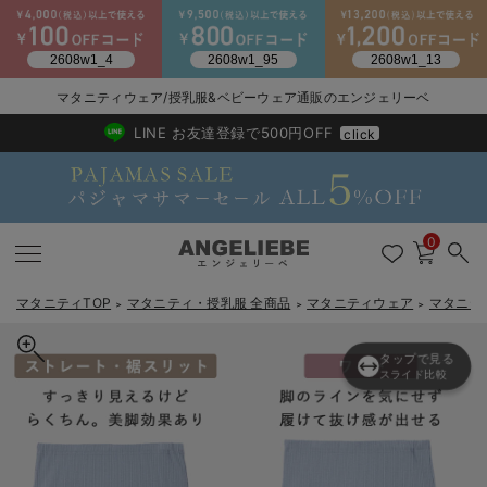
マタニティウェア/授乳服&ベビーウェア通販のエンジェリーベ
2026/NewArrival
送料495円(一部地域を除く) 7,700円以上で送料無料
LINE お友達登録で500円OFF
click
0
マタニティTOP
マタニティ・授乳服 全商品
マタニティウェア
マタニテ
＞
＞
＞
産前
タップで見る
↔
産後
戻る
戻る
戻る
戻る
戻る
戻る
戻る
戻る
戻る
戻る
戻る
戻る
戻る
戻る
戻る
戻る
戻る
戻る
戻る
戻る
戻る
戻る
戻る
戻る
戻る
戻る
戻る
戻る
戻る
戻る
戻る
スライド比較
カートに入れる
マタニティウェア全て
マタニティ 下着・インナー全て
授乳服全て
マタニティ フォーマル全て
授乳用品全て
マタニティレッグウェア全て
マタニティ ボディケア全て
アウトレット全て
特集全て
再入荷全て
送料無料アイテム全て
ブラキャミ おまとめ
【37周年祭セール】
気温差別オススメアイ
マタニティウェア お
こだわりの履き心地！
出産準備応援割全て
春のマタニティワンピ
Gift Selection 
冬の冷え対策インナー
入院準備の持ち物チェ
冬のあったか特集全て
【2デザインから選べる】【ストレート・ワイド】らくちん綿混スト
マタニティ ワンピース
授乳ワンピース
マタニティ スーツ
妊婦用 抱き枕・授乳クッション
マタニティストッキング・タイツ
妊娠線クリーム
【アウトレット】ワンピース
抗菌防臭加工
再入荷｜インナー
授乳ブラ・マタニティブラ（マタニティインナー・産後用品）
ワンピース
【37周年祭セール】2
【15℃】3月下旬～
動きやすく着回しでき
強撚スムース(コスパ
【おまとめ割】パジャ
カジュアル
ジャケット派
マタニティパジャマ
【オフィスカジュアル
レギンスタイプ
【フォーマル】ワンピ
【ベビー】長袖
ハンカチ
快適ウェア10%OFF
セットアップ・ レイ
〜3,000円（税込）
薄くてあったか
入院してすぐ使うグッ
【冬のあったか特集】
レッチリブパンツ マタニティ・産後【出産後も長く使える】