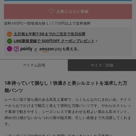
S/在庫なし
デロンギ
￥3,990
お気に入りに登録
入院準備の持ち物チェック
売り切れ
送料495円(一部地域を除く) 7,700円以上で送料無料
土日祝も
午前7:59までのご注文で当日出荷
M/在庫なし
ブルー（ストレー
ト）
LINE新規登録で 500円OFF クーポンプレゼント
M/在庫なし
も使える。
￥3,990
と
売り切れ
アイテム説明
サイズ・詳細
L/残り1点
1本持っていて損なし！快適さと美シルエットを追求した万
L/残り1点
￥3,990
能パンツ
カートに入れる
レーヨン混で落ち感のある高見え素材で、らくちんなのにきれいめ。デイリ
ーからおでかけまで幅広く使えて便利な万能パンツです。やわらかストレッ
チ素材で動きやすく、シーズンレスで着まわせる程よい厚みも高ポイント。
締め付け感がないからつわり期や臨月期、忙しい産後まで大活躍してくれま
す。
S/在庫あり
S/在庫あり
・ランダムリブが縦のラインを強調してすっきりとした下半身に