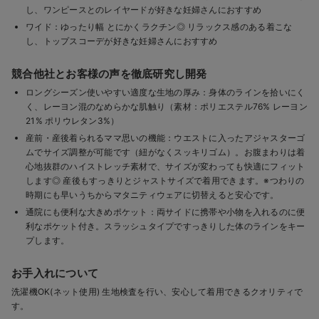
し、ワンピースとのレイヤードが好きな妊婦さんにおすすめ
ワイド：ゆったり幅 とにかくラクチン◎ リラックス感のある着こな
し、トップスコーデが好きな妊婦さんにおすすめ
競合他社とお客様の声を徹底研究し開発
ロングシーズン使いやすい適度な生地の厚み：身体のラインを拾いにく
く、レーヨン混のなめらかな肌触り（素材：ポリエステル76% レーヨン
21% ポリウレタン3%）
産前・産後着られるママ思いの機能：ウエストに入ったアジャスターゴ
ムでサイズ調整が可能です（紐がなくスッキリゴム）。お腹まわりは着
心地抜群のハイストレッチ素材で、サイズが変わっても快適にフィット
します◎ 産後もすっきりとジャストサイズで着用できます。※つわりの
時期にも早いうちからマタニティウェアに切替えると安心です。
通院にも便利な大きめポケット：両サイドに携帯や小物を入れるのに便
利なポケット付き。スラッシュタイプですっきりした体のラインをキー
プします。
お手入れについて
洗濯機OK(ネット使用) 生地検査を行い、安心して着用できるクオリティで
す。