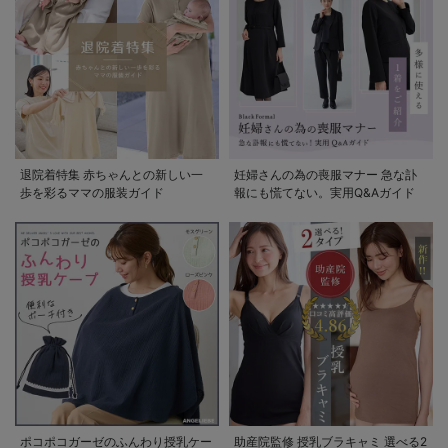
退院着特集 赤ちゃんとの新しい一
妊婦さんの為の喪服マナー 急な訃
歩を彩るママの服装ガイド
報にも慌てない。実用Q&Aガイド
ポコポコガーゼのふんわり授乳ケー
助産院監修 授乳ブラキャミ 選べる2