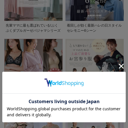
先輩ママに最も選ばれている!ぷく
着回しが効く最新ハレの日スタイル
ぷくダブルガーゼパジャマシリーズ
セレモニー6シーン
お気に入り商品を確認する
お買い物を続ける
カートへ進む
助産院監修シリーズ
もう迷わない!!ママのための上品で
清楚なお宮参り服