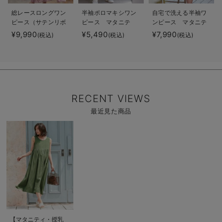
総レースロングワン
半袖ポロマキシワン
自宅で洗える半袖ワ
ピース（サテンリボ
ピース マタニテ
ンピース マタニテ
ンベルト付） マタ
ィ・授乳服【出産後
ィ・授乳服【出産後
¥9,990
¥5,490
¥7,990
(税込)
(税込)
(税込)
ニティ・授乳服【出
も長く使える】
も長く使える】
産後も長く使える】
RECENT VIEWS
最近見た商品
商
品
詳
細
を
見
る
商
【マタニティ・授乳