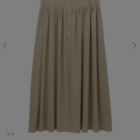
マタニティ パンツ
マタニティ ショーツ
授乳トップス
マタニティ オフィス 通勤服
授乳 ケープ
マタニティレギンス
【アウトレット】トップス・授乳トップス
透け防止
再入荷｜アウター
トップス
【37周年祭セール】4
【〜10℃】3月中旬
涼しくて可愛い「ワン
デニム
きれいめトップス派
マタニティインナー
【オフィスカジュアル
パンツタイプ
【フォーマル】ボトム
【ベビー】半袖
2WAYオール
Aライン ・フレアワ
〜5,000円（税込）
綿混素材
赤ちゃんへ使うもの
【冬のあったか特集】
S-M/在庫あり
マタニティ スカート
妊婦帯・腹帯・産前ガードル
マタニティ ドレス（結婚式・お呼ばれ）
【アウトレット】ボトムス
見えてもカワイイ
パンツ
レギンス
きれいめスカート派
ベビー
【フォーマル】トップ
【ベビー】グッズ
コンビ肌着
Iライン ・タイトシ
〜10,000円（税込）
腹巻・ひざ上パンツ
産後に使うグッズ
【冬のあったか特集】
S-M/在庫あり
￥4,606
マタニティ トップス
マタニティ 授乳 キャミソール
マタニティ フォーマル パンツ・ボトムス
【アウトレット】パジャマ
コットン素材
スカート
オフィス
きれいめ美脚パンツ派
短肌着
快適ウェア10%OFF
ジャンパースカート/
10,001円（税込）〜
保温&リカバリー
【冬のあったか特集】
カートに入れる
マタニティ アウター（コート）・ママコート
産褥ショーツ
【アウトレット】インナー
冷房対策
パジャマ
ツィード派
セット
ワーク・オフィス
女の子におススメのギ
レギンス・タイツ
M-L/在庫なし
ベージュ
骨盤・マタニティベルト （妊娠中・産後）
【アウトレット】ベビー
接触冷感素材
インナー
MAX55%OFF ブラッ
王道シンプル派
カジュアル
男の子におススメのギ
カップ付きインナー
M-L/在庫なし
￥4,606
産後 ガードル インナー
Tシャツブラ
雑貨
セットアップ派
フォーマル / オケー
定番ギフト
あったか度◎
売り切れ
マタニティ 腹巻き
ブラトップ
ベビー
あったかアイテム｜ベ
もらって嬉しいギフト
裏起毛素材
親子セット
かわいくておもしろい
閉じる
快適機能ウェア特集 トップス
何枚あっても嬉しいア
快適機能ウェア特集 ボトムス
長く使えるアイテム
快適機能ウェア特集 パジャマ
お部屋映えアイテム
1
/
1