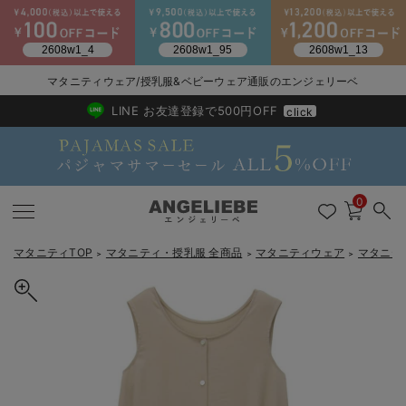
2026/NewArrival
送料495円(一部地域を除く) 7,700円以上で送料無料
マタニティウェア/授乳服&ベビーウェア通販のエンジェリーベ
LINE お友達登録で500円OFF
click
0
マタニティTOP
マタニティ・授乳服 全商品
マタニティウェア
マタニテ
＞
＞
＞
戻る
戻る
戻る
戻る
戻る
戻る
戻る
戻る
戻る
戻る
戻る
戻る
戻る
戻る
戻る
戻る
戻る
戻る
戻る
戻る
戻る
戻る
戻る
戻る
戻る
戻る
戻る
戻る
戻る
戻る
戻る
カートに入れる
マタニティウェア全て
マタニティ 下着・インナー全て
授乳服全て
マタニティ フォーマル全て
授乳用品全て
マタニティレッグウェア全て
マタニティ ボディケア全て
アウトレット全て
特集全て
再入荷全て
送料無料アイテム全て
ブラキャミ おまとめ
【37周年祭セール】
気温差別オススメアイ
マタニティウェア お
こだわりの履き心地！
出産準備応援割全て
春のマタニティワンピ
Gift Selection 
冬の冷え対策インナー
入院準備の持ち物チェ
冬のあったか特集全て
【マタニティ・授乳服】リネンライク3WAYワンピース【出産後も長
マタニティ ワンピース
授乳ワンピース
マタニティ スーツ
妊婦用 抱き枕・授乳クッション
マタニティストッキング・タイツ
妊娠線クリーム
【アウトレット】ワンピース
抗菌防臭加工
再入荷｜インナー
授乳ブラ・マタニティブラ（マタニティインナー・産後用品）
ワンピース
【37周年祭セール】2
【15℃】3月下旬～
動きやすく着回しでき
強撚スムース(コスパ
【おまとめ割】パジャ
カジュアル
ジャケット派
マタニティパジャマ
【オフィスカジュアル
レギンスタイプ
【フォーマル】ワンピ
【ベビー】長袖
ハンカチ
快適ウェア10%OFF
セットアップ・ レイ
〜3,000円（税込）
薄くてあったか
入院してすぐ使うグッ
【冬のあったか特集】
く使える】