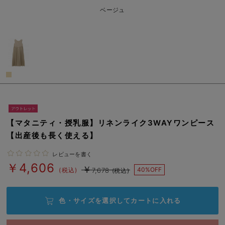
erbaviva（エルバビーバ）
ベージュ
安心の日本製。先輩ママが買ってよかった！本当に必要な出産準備品
ハレの日に着るANGELIEBEのセレモニー
買って正解！高評価レビューアイテム
冬に可愛いニットがお得！
親子コーデ｜ママとベビーにおすすめ！
【マタニティ・授乳服】リネンライク3WAYワンピース
便利な育児家電
【出産後も長く使える】
Gift Selection 出産祝い
レビューを書く
￥4,606
￥
40%OFF
(税込)
7,678
(税込)
ロンパースはいつからいつまで使う？選ぶポイントも解説！
保育園・入園準備特集
色・サイズを選択して
カートに入れる
ファルスカ