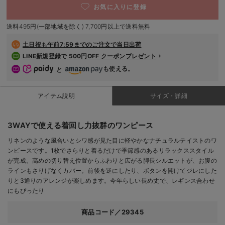
お気に入りに登録
デロンギ
送料495円(一部地域を除く) 7,700円以上で送料無料
入院準備の持ち物チェック
土日祝も
午前7:59までのご注文で当日出荷
LINE新規登録で 500円OFF クーポンプレゼント
も使える。
と
アイテム説明
サイズ・詳細
3WAYで使える着回し力抜群のワンピース
リネンのような風合いとシワ感が見た目に軽やかなナチュラルテイストのワ
ンピースです。1枚でさらりと着るだけで季節感のあるリラックススタイル
が完成。高めの切り替え位置からふわりと広がる脚長シルエットが、お腹の
ラインもさりげなくカバー。前後を逆にしたり、ボタンを開けてジレにした
りと3通りのアレンジが楽しめます。今年らしい長め丈で、レギンス合わせ
にもぴったり
商品コード／29345