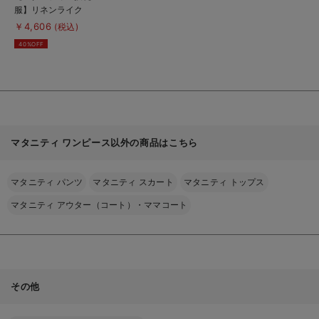
品
服】リネンライク
詳
細
3WAYワンピース【出
￥4,606
(税込)
を
産後も長く使える】
見
40%OFF
る
マタニティ ワンピース以外の商品はこちら
マタニティ パンツ
マタニティ スカート
マタニティ トップス
マタニティ アウター（コート）・ママコート
その他