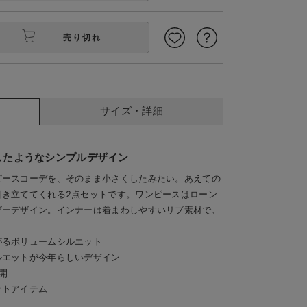
売り切れ
サイズ・詳細
ル
したようなシンプルデザイン
ピースコーデを、そのまま小さくしたみたい。あえての
引き立ててくれる2点セットです。ワンピースはローン
ザーデザイン。インナーは着まわしやすいリブ素材で、
がるボリュームシルエット
ルエットが今年らしいデザイン
開
ットアイテム