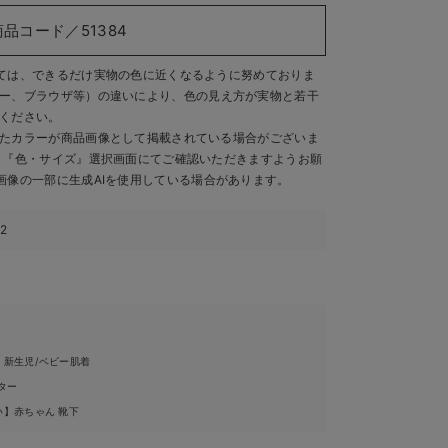
商品コード／51384
ては、できるだけ実物の色に近くなるように努めておりま
ー、ブラウザ等）の違いにより、色の見え方が実物と若干
ください。
たカラーが商品画像として掲載されている場合がございま
、『色・サイズ』選択画面にてご確認いただきますようお願
画像の一部に生成AIを使用している場合があります。
72
・新生児/ベビー肌着
ター
い】赤ちゃん 靴下