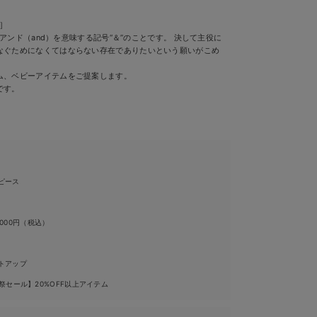
）］
）はアンド（and）を意味する記号“＆”のことです。 決して主役に
なぐためになくてはならない存在でありたいという願いがこめ
ム、ベビーアイテムをご提案します。
です。
ピース
,000円（税込）
トアップ
祭セール】20%OFF以上アイテム