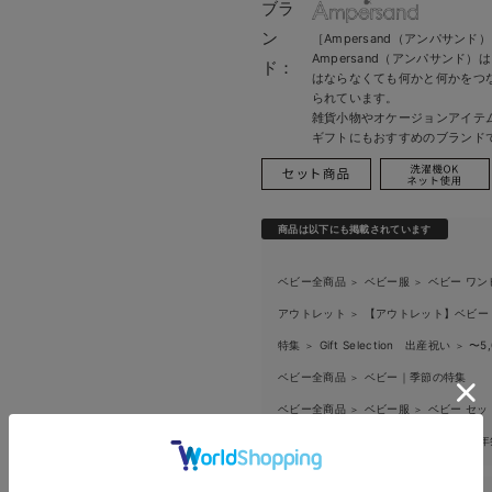
ブラ
ン
［Ampersand（アンパサンド
Ampersand（アンパサンド
ド：
はならなくても何かと何かをつ
られています。
雑貨小物やオケージョンアイテ
ギフトにもおすすめのブランド
商品は以下にも掲載されています
ベビー全商品
ベビー服
ベビー ワン
＞
＞
アウトレット
【アウトレット】ベビー
＞
特集
Gift Selection 出産祝い
〜5
＞
＞
ベビー全商品
ベビー｜季節の特集
＞
ベビー全商品
ベビー服
ベビー セッ
＞
＞
特集
【37周年祭セール】
【37周年
＞
＞