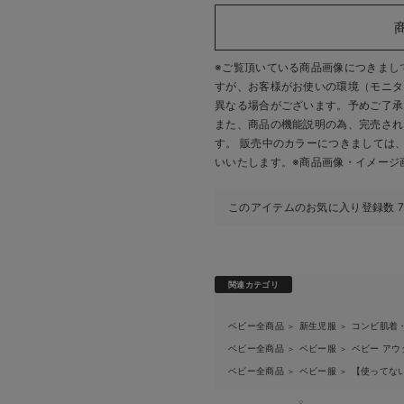
※ご覧頂いている商品画像につきまし
すが、
お客様がお使いの環境（モニタ
異なる場合がございます。予めご了承
また、商品の機能説明の為、完売され
す。 販売中のカラーにつきましては
いいたします。
※商品画像・イメージ
このアイテムのお気に入り登録数
関連カテゴリ
ベビー全商品
新生児服
コンビ肌着
＞
＞
ベビー全商品
ベビー服
ベビー アウ
＞
＞
ベビー全商品
ベビー服
【使ってな
＞
＞