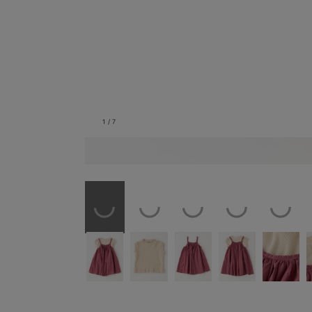
1
/
7
パープル