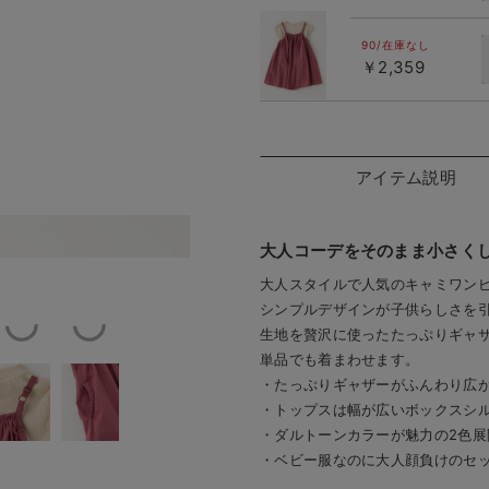
パープル
90/在庫なし
￥2,359
アイテム説明
パープ
大人コーデをそのまま小さく
大人スタイルで人気のキャミワン
シンプルデザインが子供らしさを
生地を贅沢に使ったたっぷりギャ
単品でも着まわせます。
・たっぷりギャザーがふんわり広
・トップスは幅が広いボックスシ
・ダルトーンカラーが魅力の2色展
・ベビー服なのに大人顔負けのセ