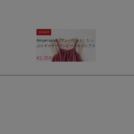
35%OFF
Ampersand（アンパサンド）たっ
ぷりギャザーワンピース＆トップス
¥2,359
(税込)