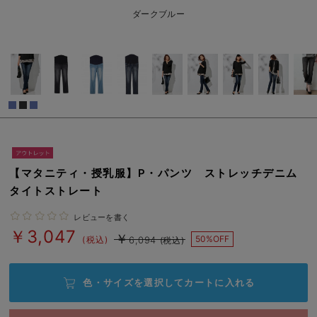
erbaviva（エルバビーバ）
￥3,047
ダークブルー
売り切れ
安心の日本製。先輩ママが買ってよかった！本当に必要な出産準備品
11号R(レギュラー)/在庫なし
ハレの日に着るANGELIEBEのセレモニー
11号R(レギュラー)/在庫なし
買って正解！高評価レビューアイテム
￥3,047
冬に可愛いニットがお得！
売り切れ
親子コーデ｜ママとベビーにおすすめ！
11号T(トール)/在庫なし
【マタニティ・授乳服】P・パンツ ストレッチデニム
11号T(トール)/在庫なし
便利な育児家電
タイトストレート
￥3,047
Gift Selection 出産祝い
売り切れ
レビューを書く
￥3,047
￥
50%OFF
(税込)
6,094
(税込)
ロンパースはいつからいつまで使う？選ぶポイントも解説！
保育園・入園準備特集
7号T(トール)/在庫あり
色・サイズを選択して
カートに入れる
7号T(トール)/在庫あり
ファルスカ
￥3,047