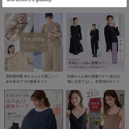
清楚なお宮参り服
退院着特集 赤ちゃんとの新しい一
妊婦さんの為の喪服マナー 急な訃
歩を彩るママの服装ガイド
報にも慌てない。実用Q&Aガイド