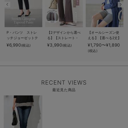
P・パンツ ストレ
【2デザインから選べ
【オールシーズン使
ッチジョーゼットテ
る】【ストレート・
える】【選べる2丈】
ーパード
ワイド】らくちん綿
締め付けない綿混リ
¥6,990
¥3,990
¥1,790〜¥1,890
(税込)
(税込)
混ストレッチリブパ
ブストレートレギン
(税込)
ンツ マタニティ・
ス【産後まで長く使
産後【出産後も長く
える】
使える】
RECENT VIEWS
最近見た商品
商
品
詳
細
を
見
る