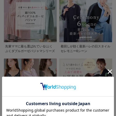
先輩ママに最も選ばれている!ぷく
着回しが効く最新ハレの日スタイル
ぷくダブルガーゼパジャマシリーズ
セレモニー6シーン
お気に入り商品を確認する
お買い物を続ける
カートへ進む
助産院監修シリーズ
もう迷わない!!ママのための上品で