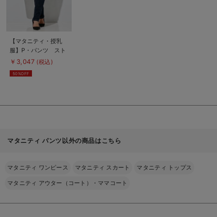
商
【マタニティ・授乳
品
服】P・パンツ スト
詳
細
レッチデニムタイトス
￥3,047
(税込)
を
トレート
見
50%OFF
る
マタニティ パンツ以外の商品はこちら
マタニティ ワンピース
マタニティ スカート
マタニティ トップス
マタニティ アウター（コート）・ママコート