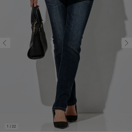
マタニティ パンツ
マタニティ ショーツ
授乳トップス
マタニティ オフィス 通勤服
授乳 ケープ
マタニティレギンス
【アウトレット】トップス・授乳トップス
透け防止
再入荷｜アウター
トップス
【37周年祭セール】4
【〜10℃】3月中旬
涼しくて可愛い「ワン
デニム
きれいめトップス派
マタニティインナー
【オフィスカジュアル
パンツタイプ
【フォーマル】ボトム
【ベビー】半袖
2WAYオール
Aライン ・フレアワ
〜5,000円（税込）
綿混素材
赤ちゃんへ使うもの
【冬のあったか特集】
7号T(トール)/在庫あり
マタニティ スカート
妊婦帯・腹帯・産前ガードル
マタニティ ドレス（結婚式・お呼ばれ）
【アウトレット】ボトムス
見えてもカワイイ
パンツ
レギンス
きれいめスカート派
ベビー
【フォーマル】トップ
【ベビー】グッズ
コンビ肌着
Iライン ・タイトシ
〜10,000円（税込）
腹巻・ひざ上パンツ
産後に使うグッズ
【冬のあったか特集】
7号T(トール)/在庫あり
￥3,047
マタニティ トップス
マタニティ 授乳 キャミソール
マタニティ フォーマル パンツ・ボトムス
【アウトレット】パジャマ
コットン素材
スカート
オフィス
きれいめ美脚パンツ派
短肌着
快適ウェア10%OFF
ジャンパースカート/
10,001円（税込）〜
保温&リカバリー
【冬のあったか特集】
カートに入れる
マタニティ アウター（コート）・ママコート
産褥ショーツ
【アウトレット】インナー
冷房対策
パジャマ
ツィード派
セット
ワーク・オフィス
女の子におススメのギ
レギンス・タイツ
7号R(レギュラー)/在庫なし
ライトブルー
骨盤・マタニティベルト （妊娠中・産後）
【アウトレット】ベビー
接触冷感素材
インナー
MAX55%OFF ブラッ
王道シンプル派
カジュアル
男の子におススメのギ
カップ付きインナー
7号R(レギュラー)/在庫なし
￥3,047
産後 ガードル インナー
Tシャツブラ
雑貨
セットアップ派
フォーマル / オケー
定番ギフト
あったか度◎
売り切れ
マタニティ 腹巻き
ブラトップ
ベビー
あったかアイテム｜ベ
もらって嬉しいギフト
裏起毛素材
9号R(レギュラー)/在庫なし
親子セット
かわいくておもしろい
9号R(レギュラー)/在庫なし
￥3,047
快適機能ウェア特集 トップス
何枚あっても嬉しいア
売り切れ
快適機能ウェア特集 ボトムス
長く使えるアイテム
9号T(トール)/在庫なし
快適機能ウェア特集 パジャマ
お部屋映えアイテム
1
/
22
9号T(トール)/在庫なし