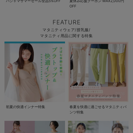
パジャマサマーセール全品5%OFF
夏休み応援クーポン MAX2,000円
OFF
FEATURE
マタニティウェア/授乳服/
マタニティ用品に関する特集
初夏の快適インナー特集
春夏を快適に過ごせるマタニティパ
ンツ特集