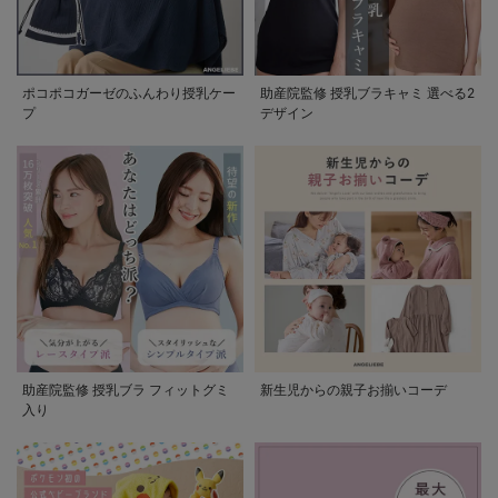
ポコポコガーゼのふんわり授乳ケー
助産院監修 授乳ブラキャミ 選べる2
プ
デザイン
助産院監修 授乳ブラ フィットグミ
新生児からの親子お揃いコーデ
入り