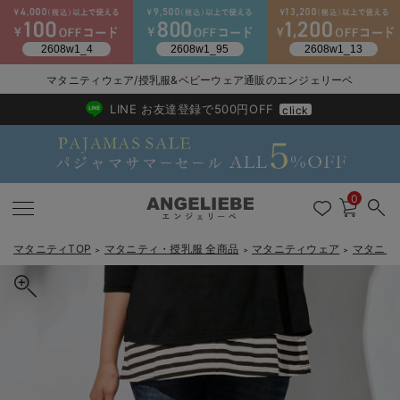
2026/NewArrival
送料495円(一部地域を除く) 7,700円以上で送料無料
マタニティウェア/授乳服&ベビーウェア通販のエンジェリーベ
LINE お友達登録で500円OFF
click
0
マタニティTOP
マタニティ・授乳服 全商品
マタニティウェア
マタニテ
＞
＞
＞
戻る
戻る
戻る
戻る
戻る
戻る
戻る
戻る
戻る
戻る
戻る
戻る
戻る
戻る
戻る
戻る
戻る
戻る
戻る
戻る
戻る
戻る
戻る
戻る
戻る
戻る
戻る
戻る
戻る
戻る
戻る
カートに入れる
マタニティウェア全て
マタニティ 下着・インナー全て
授乳服全て
マタニティ フォーマル全て
授乳用品全て
マタニティレッグウェア全て
マタニティ ボディケア全て
アウトレット全て
特集全て
再入荷全て
送料無料アイテム全て
ブラキャミ おまとめ
【37周年祭セール】
気温差別オススメアイ
マタニティウェア お
こだわりの履き心地！
出産準備応援割全て
春のマタニティワンピ
Gift Selection 
冬の冷え対策インナー
入院準備の持ち物チェ
冬のあったか特集全て
【マタニティ・授乳服】P・パンツ ストレッチデニムタイトストレ
マタニティ ワンピース
授乳ワンピース
マタニティ スーツ
妊婦用 抱き枕・授乳クッション
マタニティストッキング・タイツ
妊娠線クリーム
【アウトレット】ワンピース
抗菌防臭加工
再入荷｜インナー
授乳ブラ・マタニティブラ（マタニティインナー・産後用品）
ワンピース
【37周年祭セール】2
【15℃】3月下旬～
動きやすく着回しでき
強撚スムース(コスパ
【おまとめ割】パジャ
カジュアル
ジャケット派
マタニティパジャマ
【オフィスカジュアル
レギンスタイプ
【フォーマル】ワンピ
【ベビー】長袖
ハンカチ
快適ウェア10%OFF
セットアップ・ レイ
〜3,000円（税込）
薄くてあったか
入院してすぐ使うグッ
【冬のあったか特集】
ート