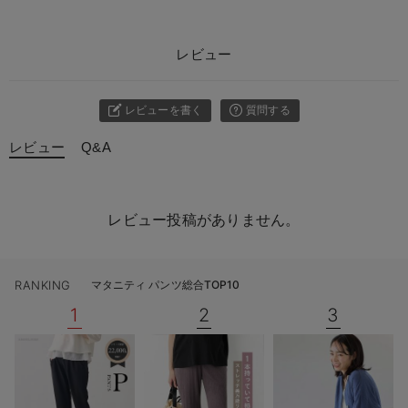
売り切れ
11号T(トール)/在庫なし
レビュー
11号T(トール)/在庫なし
￥3,047
レビューを書く
質問する
売り切れ
レビュー
Q&A
閉じる
レビュー投稿がありません。
RANKING
マタニティ パンツ総合TOP10
1
2
3