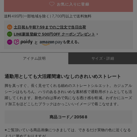
お気に入りに登録
デロンギ
カートに入れる
送料495円(一部地域を除く) 7,700円以上で送料無料
入院準備の持ち物チェック
7号R(レギュラー)/在庫なし
ブラック
土日祝も
午前7:59までのご注文で当日出荷
7号R(レギュラー)/在庫なし
LINE新規登録で 500円OFF クーポンプレゼント
￥3,047
も使える。
と
売り切れ
アイテム説明
サイズ・詳細
9号R(レギュラー)/在庫なし
9号R(レギュラー)/在庫なし
通勤用としても大活躍間違いなしのきれいめストレート
￥3,047
脚を真っすぐ、長く見せてくれる細めのストレートシルエット。カジュアル
売り切れ
シーンはもちろん、ハリのあるきれいめな素材感で通勤用ボトムとしても活
躍してくれます。新色の白は厚めで気になる透け感を軽減。わずかにユーズ
9号T(トール)/在庫なし
ド加工をほどこしたブラックはかっこいいイメージで着こなせます。
9号T(トール)/在庫なし
￥3,047
商品コード／20568
売り切れ
※ご覧頂いている商品画像につきましては、できるだけ実物の色に近くなる
ように努めておりますが、