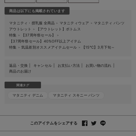
7号R(レギュラー)/在庫なし
￥3,047
商品は以下にも掲載されています
売り切れ
マタニティ・授乳服 全商品
マタニティウェア
マタニティ パンツ
＞
＞
アウトレット
【アウトレット】ボトムス
＞
9号R(レギュラー)/在庫なし
特集
【37周年祭セール】
＞
＞
【37周年祭セール】40%OFF以上アイテム
9号R(レギュラー)/在庫なし
特集
気温差別オススメアイテムセール
【15℃】3月下旬～
＞
＞
￥3,047
売り切れ
返品・交換
キャンセル
お支払い方法
お買い物の流れ
商品のお届け
9号T(トール)/在庫なし
9号T(トール)/在庫なし
関連タグ
￥3,047
マタニティ デニム
マタニティ スキニー パンツ
売り切れ
11号R(レギュラー)/在庫なし
11号R(レギュラー)/在庫なし
このアイテムをシェアする
￥3,047