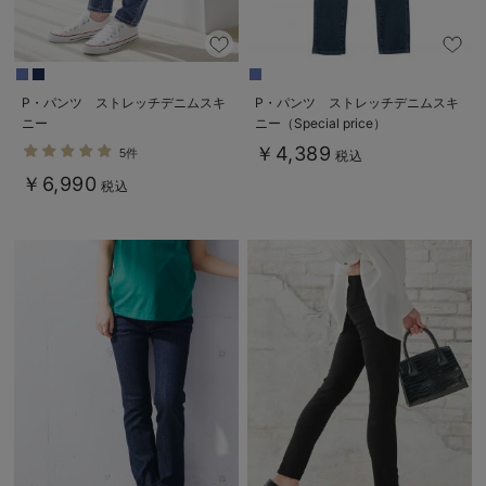
erbaviva（エルバビーバ）
安心の日本製。先輩ママが買ってよかった！本当に必要な出産準備品
P・パンツ ストレッチデニムスキ
P・パンツ ストレッチデニムスキ
ハレの日に着るANGELIEBEのセレモニー
ニー
ニー（Special price）
買って正解！高評価レビューアイテム
￥4,389
5件
税込
￥6,990
税込
冬に可愛いニットがお得！
親子コーデ｜ママとベビーにおすすめ！
便利な育児家電
Gift Selection 出産祝い
ロンパースはいつからいつまで使う？選ぶポイントも解説！
保育園・入園準備特集
ファルスカ