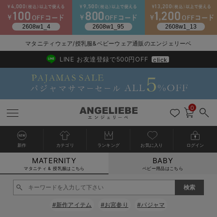
2026/NewArrival
送料495円(一部地域を除く) 7,700円以上で送料無料
マタニティウェア/授乳服&ベビーウェア通販のエンジェリーベ
LINE お友達登録で500円OFF
click
0
新作
カテゴリ
ランキング
お気に入り
ログイン
MATERNITY
BABY
戻る
戻る
戻る
戻る
戻る
戻る
戻る
戻る
戻る
戻る
戻る
戻る
戻る
戻る
戻る
戻る
戻る
戻る
戻る
戻る
戻る
戻る
戻る
戻る
戻る
戻る
戻る
戻る
戻る
戻る
戻る
カートに入れる
マタニティ & 授乳服はこちら
ベビー用品はこちら
マタニティウェア全て
マタニティ 下着・インナー全て
授乳服全て
マタニティ フォーマル全て
授乳用品全て
マタニティレッグウェア全て
マタニティ ボディケア全て
アウトレット全て
特集全て
再入荷全て
送料無料アイテム全て
ブラキャミ おまとめ
【37周年祭セール】
気温差別オススメアイ
マタニティウェア お
こだわりの履き心地！
出産準備応援割全て
春のマタニティワンピ
Gift Selection 
冬の冷え対策インナー
入院準備の持ち物チェ
冬のあったか特集全て
閉じる
マタニティ ワンピース
授乳ワンピース
マタニティ スーツ
妊婦用 抱き枕・授乳クッション
マタニティストッキング・タイツ
妊娠線クリーム
【アウトレット】ワンピース
抗菌防臭加工
再入荷｜インナー
授乳ブラ・マタニティブラ（マタニティインナー・産後用品）
ワンピース
【37周年祭セール】2
【15℃】3月下旬～
動きやすく着回しでき
強撚スムース(コスパ
【おまとめ割】パジャ
カジュアル
ジャケット派
マタニティパジャマ
【オフィスカジュアル
レギンスタイプ
【フォーマル】ワンピ
【ベビー】長袖
ハンカチ
快適ウェア10%OFF
セットアップ・ レイ
〜3,000円（税込）
薄くてあったか
入院してすぐ使うグッ
【冬のあったか特集】
#新作アイテム
#お宮参り
#パジャマ