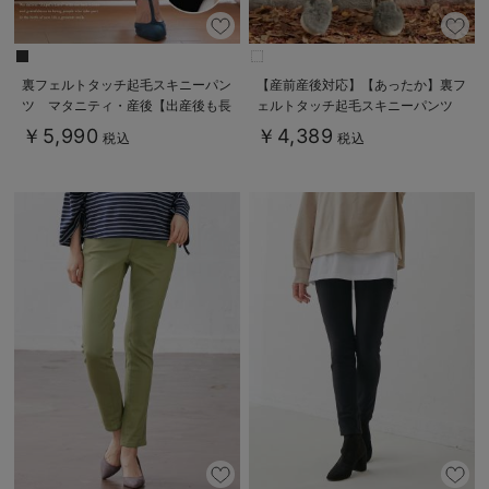
裏フェルトタッチ起毛スキニーパン
【産前産後対応】【あったか】裏フ
ツ マタニティ・産後【出産後も長
ェルトタッチ起毛スキニーパンツ
く使える】
【出産後も長く使える】
￥5,990
￥4,389
税込
税込