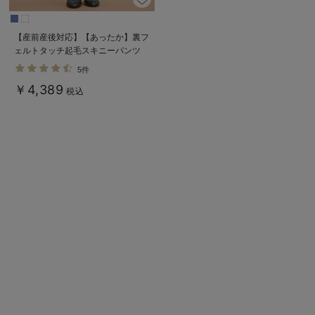
【産前産後対応】【あったか】裏フ
ェルトタッチ起毛スキニーパンツ
【出産後も長く使える】
5件
￥4,389
税込