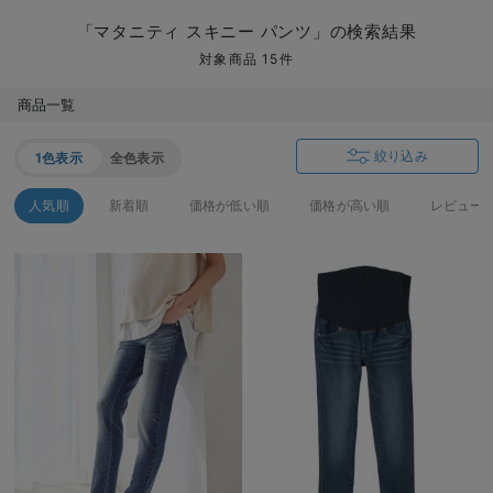
マタニティ パンツ
マタニティ ショーツ
授乳トップス
マタニティ オフィス 通勤服
授乳 ケープ
マタニティレギンス
【アウトレット】トップス・授乳トップス
透け防止
再入荷｜アウター
トップス
【37周年祭セール】4
【〜10℃】3月中旬
涼しくて可愛い「ワン
デニム
きれいめトップス派
マタニティインナー
【オフィスカジュアル
パンツタイプ
【フォーマル】ボトム
【ベビー】半袖
2WAYオール
Aライン ・フレアワ
〜5,000円（税込）
綿混素材
赤ちゃんへ使うもの
【冬のあったか特集】
「マタニティ スキニー パンツ」の検索結果
マタニティ スカート
妊婦帯・腹帯・産前ガードル
マタニティ ドレス（結婚式・お呼ばれ）
【アウトレット】ボトムス
見えてもカワイイ
パンツ
レギンス
きれいめスカート派
ベビー
【フォーマル】トップ
【ベビー】グッズ
コンビ肌着
Iライン ・タイトシ
〜10,000円（税込）
腹巻・ひざ上パンツ
産後に使うグッズ
【冬のあったか特集】
対象商品 15件
マタニティ トップス
マタニティ 授乳 キャミソール
マタニティ フォーマル パンツ・ボトムス
【アウトレット】パジャマ
コットン素材
スカート
オフィス
きれいめ美脚パンツ派
短肌着
快適ウェア10%OFF
ジャンパースカート/
10,001円（税込）〜
保温&リカバリー
【冬のあったか特集】
商品一覧
マタニティ アウター（コート）・ママコート
産褥ショーツ
【アウトレット】インナー
冷房対策
パジャマ
ツィード派
セット
ワーク・オフィス
女の子におススメのギ
レギンス・タイツ
絞り込み
1色表示
全色表示
骨盤・マタニティベルト （妊娠中・産後）
【アウトレット】ベビー
接触冷感素材
インナー
MAX55%OFF ブラッ
王道シンプル派
カジュアル
男の子におススメのギ
カップ付きインナー
人気順
新着順
価格が低い順
価格が高い順
レビュー
産後 ガードル インナー
Tシャツブラ
雑貨
セットアップ派
フォーマル / オケー
定番ギフト
あったか度◎
マタニティ 腹巻き
ブラトップ
ベビー
あったかアイテム｜ベ
もらって嬉しいギフト
裏起毛素材
親子セット
かわいくておもしろい
快適機能ウェア特集 トップス
何枚あっても嬉しいア
快適機能ウェア特集 ボトムス
長く使えるアイテム
快適機能ウェア特集 パジャマ
お部屋映えアイテム