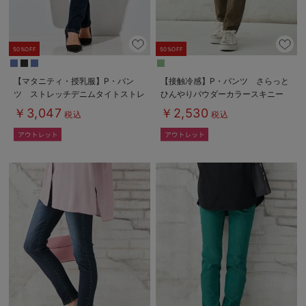
50%OFF
50%OFF
【マタニティ・授乳服】P・パン
【接触冷感】P・パンツ さらっと
ツ ストレッチデニムタイトストレ
ひんやりパウダーカラースキニー
ート
￥3,047
￥2,530
税込
税込