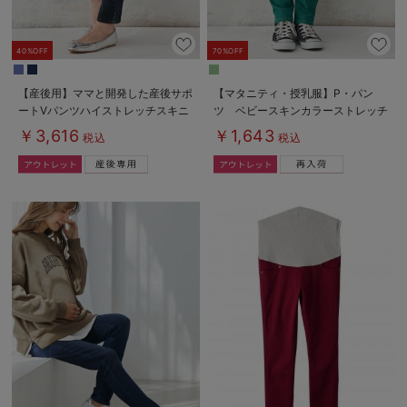
40%OFF
70%OFF
【産後用】ママと開発した産後サポ
【マタニティ・授乳服】P・パン
ートVパンツハイストレッチスキニ
ツ ベビースキンカラーストレッチ
ー
シガレット
￥3,616
￥1,643
税込
税込