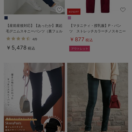
80%OFF
【産前産後対応】【あったか】裏起
【マタニティ・授乳服】P・パン
毛デニムスキニーパンツ（裏フェル
ツ ストレッチカラーチノスキニー
トタッチ ）【出産後も長く使え
【special price】
￥877
4件
税込
る】
￥5,478
税込