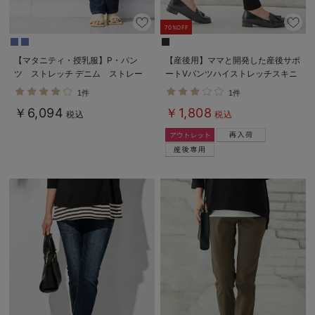
デロンギ
70%OFF
入院準備の持ち物チェック
【マタニティ・授乳服】P・パン
【産後用】ママと開発した産後サポ
ツ ストレッチ デニム ストレー
ートVパンツハイストレッチスキニ
トセミフレア【ブーツカット】マタ
ー
1件
1件
ニティパンツデニム
￥6,094
￥1,808
税込
税込