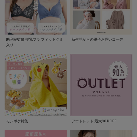
助産院監修 授乳ブラ フィットグミ
新生児からの親子お揃いコーデ
入り
モンポケ特集
アウトレット 最大90%OFF