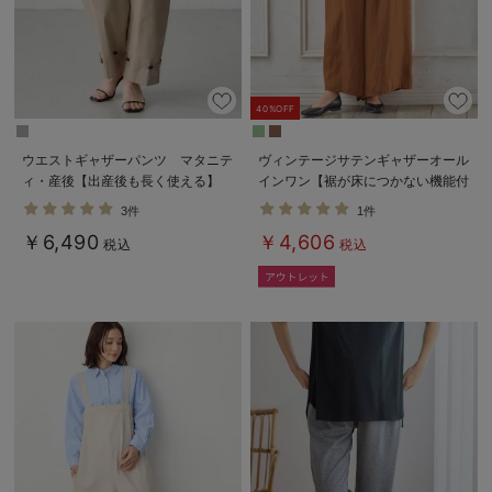
デロンギ
入院準備の持ち物チェック
40%OFF
ウエストギャザーパンツ マタニテ
ヴィンテージサテンギャザーオール
ィ・産後【出産後も長く使える】
インワン【裾が床につかない機能付
き】 マタニティ・授乳服【出産後
3件
1件
も長く使える】
￥6,490
￥4,606
税込
税込