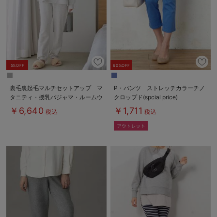
5%OFF
60%OFF
裏毛裏起毛マルチセットアップ マ
P・パンツ ストレッチカラーチノ
タニティ・授乳パジャマ・ルームウ
クロップド(spcial price)
ェア・授乳服【出産後も長く使え
￥6,640
￥1,711
税込
税込
る】