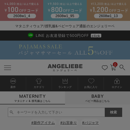
2026/NewArrival
送料495円(一部地域を除く) 7,700円以上で送料無料
マタニティウェア/授乳服&ベビーウェア通販のエンジェリーベ
LINE お友達登録で500円OFF
click
0
新作
カテゴリ
ランキング
お気に入り
ログイン
MATERNITY
BABY
戻る
戻る
戻る
戻る
戻る
戻る
戻る
戻る
戻る
戻る
戻る
戻る
戻る
戻る
戻る
戻る
戻る
戻る
戻る
戻る
戻る
戻る
戻る
戻る
戻る
戻る
戻る
戻る
戻る
戻る
戻る
カートに入れる
マタニティ & 授乳服はこちら
ベビー用品はこちら
マタニティウェア全て
マタニティ 下着・インナー全て
授乳服全て
マタニティ フォーマル全て
授乳用品全て
マタニティレッグウェア全て
マタニティ ボディケア全て
アウトレット全て
特集全て
再入荷全て
送料無料アイテム全て
ブラキャミ おまとめ
【37周年祭セール】
気温差別オススメアイ
マタニティウェア お
こだわりの履き心地！
出産準備応援割全て
春のマタニティワンピ
Gift Selection 
冬の冷え対策インナー
入院準備の持ち物チェ
冬のあったか特集全て
閉じる
マタニティ ワンピース
授乳ワンピース
マタニティ スーツ
妊婦用 抱き枕・授乳クッション
マタニティストッキング・タイツ
妊娠線クリーム
【アウトレット】ワンピース
抗菌防臭加工
再入荷｜インナー
授乳ブラ・マタニティブラ（マタニティインナー・産後用品）
ワンピース
【37周年祭セール】2
【15℃】3月下旬～
動きやすく着回しでき
強撚スムース(コスパ
【おまとめ割】パジャ
カジュアル
ジャケット派
マタニティパジャマ
【オフィスカジュアル
レギンスタイプ
【フォーマル】ワンピ
【ベビー】長袖
ハンカチ
快適ウェア10%OFF
セットアップ・ レイ
〜3,000円（税込）
薄くてあったか
入院してすぐ使うグッ
【冬のあったか特集】
#新作アイテム
#お宮参り
#パジャマ