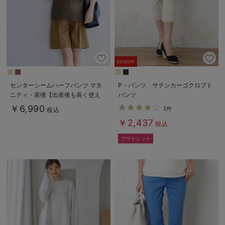
60%OFF
センターシームハーフパンツ マタ
P・パンツ サテンカーゴクロプト
ニティ・産後【出産後も長く使え
パンツ
る】
￥6,990
1件
税込
￥2,437
税込