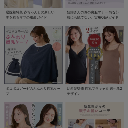
退院着特集 赤ちゃんとの新しい一
妊婦さんの為の喪服マナー 急な訃
歩を彩るママの服装ガイド
報にも慌てない。実用Q&Aガイド
ポコポコガーゼのふんわり授乳ケー
助産院監修 授乳ブラキャミ 選べる2
プ
デザイン