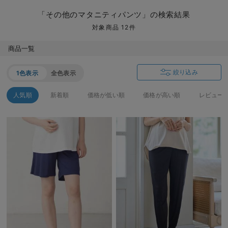
マタニティ パンツ
マタニティ ショーツ
授乳トップス
マタニティ オフィス 通勤服
授乳 ケープ
マタニティレギンス
【アウトレット】トップス・授乳トップス
透け防止
再入荷｜アウター
トップス
【37周年祭セール】4
【〜10℃】3月中旬
涼しくて可愛い「ワン
デニム
きれいめトップス派
マタニティインナー
【オフィスカジュアル
パンツタイプ
【フォーマル】ボトム
【ベビー】半袖
2WAYオール
Aライン ・フレアワ
〜5,000円（税込）
綿混素材
赤ちゃんへ使うもの
【冬のあったか特集】
「その他のマタニティパンツ」の検索結果
マタニティ スカート
妊婦帯・腹帯・産前ガードル
マタニティ ドレス（結婚式・お呼ばれ）
【アウトレット】ボトムス
見えてもカワイイ
パンツ
レギンス
きれいめスカート派
ベビー
【フォーマル】トップ
【ベビー】グッズ
コンビ肌着
Iライン ・タイトシ
〜10,000円（税込）
腹巻・ひざ上パンツ
産後に使うグッズ
【冬のあったか特集】
対象商品 12件
マタニティ トップス
マタニティ 授乳 キャミソール
マタニティ フォーマル パンツ・ボトムス
【アウトレット】パジャマ
コットン素材
スカート
オフィス
きれいめ美脚パンツ派
短肌着
快適ウェア10%OFF
ジャンパースカート/
10,001円（税込）〜
保温&リカバリー
【冬のあったか特集】
商品一覧
マタニティ アウター（コート）・ママコート
産褥ショーツ
【アウトレット】インナー
冷房対策
パジャマ
ツィード派
セット
ワーク・オフィス
女の子におススメのギ
レギンス・タイツ
絞り込み
1色表示
全色表示
骨盤・マタニティベルト （妊娠中・産後）
【アウトレット】ベビー
接触冷感素材
インナー
MAX55%OFF ブラッ
王道シンプル派
カジュアル
男の子におススメのギ
カップ付きインナー
人気順
新着順
価格が低い順
価格が高い順
レビュー
産後 ガードル インナー
Tシャツブラ
雑貨
セットアップ派
フォーマル / オケー
定番ギフト
あったか度◎
マタニティ 腹巻き
ブラトップ
ベビー
あったかアイテム｜ベ
もらって嬉しいギフト
裏起毛素材
親子セット
かわいくておもしろい
快適機能ウェア特集 トップス
何枚あっても嬉しいア
快適機能ウェア特集 ボトムス
長く使えるアイテム
快適機能ウェア特集 パジャマ
お部屋映えアイテム