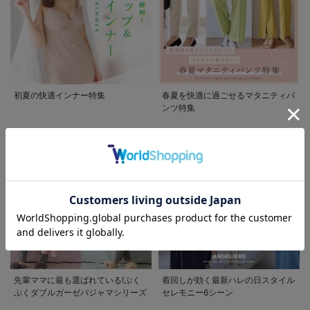
初夏の快適インナー特集
春夏を快適に過ごせるマタニティパ
ンツ特集
お気に入り商品を確認する
先輩ママに最も選ばれている!ぷく
着回しが効く最新ハレの日スタイル
ぷくダブルガーゼパジャマシリーズ
セレモニー6シーン