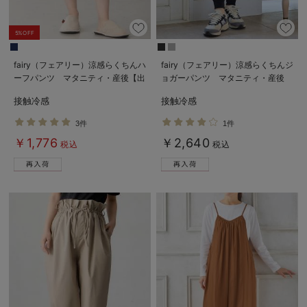
erbaviva（エルバビーバ）
5%OFF
安心の日本製。先輩ママが買ってよかった！本当に必要な出産準備品
fairy（フェアリー）涼感らくちんハ
fairy（フェアリー）涼感らくちんジ
ハレの日に着るANGELIEBEのセレモニー
ーフパンツ マタニティ・産後【出
ョガーパンツ マタニティ・産後
産後も長く使える】
【出産後も長く使える】
買って正解！高評価レビューアイテム
接触冷感
接触冷感
冬に可愛いニットがお得！
3件
1件
￥1,776
￥2,640
税込
税込
親子コーデ｜ママとベビーにおすすめ！
便利な育児家電
Gift Selection 出産祝い
ロンパースはいつからいつまで使う？選ぶポイントも解説！
保育園・入園準備特集
ファルスカ