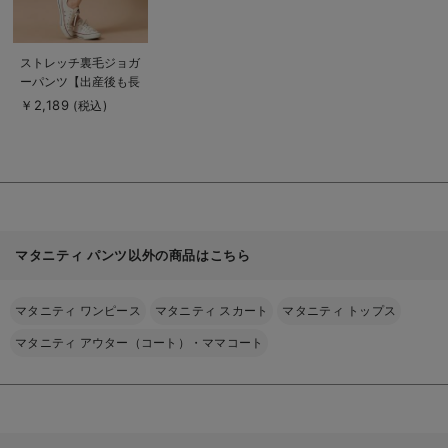
商
ストレッチ裏毛ジョガ
品
ーパンツ【出産後も長
詳
細
く使える】
￥2,189
(税込)
を
見
る
マタニティ パンツ以外の商品はこちら
マタニティ ワンピース
マタニティ スカート
マタニティ トップス
マタニティ アウター（コート）・ママコート