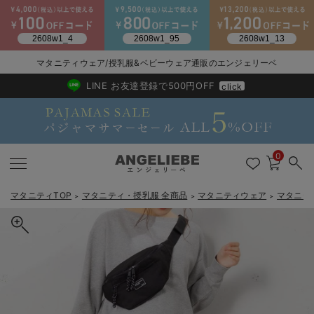
2026/NewArrival
送料495円(一部地域を除く) 7,700円以上で送料無料
マタニティウェア/授乳服&ベビーウェア通販のエンジェリーベ
LINE お友達登録で500円OFF
click
0
マタニティTOP
マタニティ・授乳服 全商品
マタニティウェア
マタニテ
＞
＞
＞
戻る
戻る
戻る
戻る
戻る
戻る
戻る
戻る
戻る
戻る
戻る
戻る
戻る
戻る
戻る
戻る
戻る
戻る
戻る
戻る
戻る
戻る
戻る
戻る
戻る
戻る
戻る
戻る
戻る
戻る
戻る
カートに入れる
マタニティウェア全て
マタニティ 下着・インナー全て
授乳服全て
マタニティ フォーマル全て
授乳用品全て
マタニティレッグウェア全て
マタニティ ボディケア全て
アウトレット全て
特集全て
再入荷全て
送料無料アイテム全て
ブラキャミ おまとめ
【37周年祭セール】
気温差別オススメアイ
マタニティウェア お
こだわりの履き心地！
出産準備応援割全て
春のマタニティワンピ
Gift Selection 
冬の冷え対策インナー
入院準備の持ち物チェ
冬のあったか特集全て
ストレッチ裏毛ジョガーパンツ【出産後も長く使える】
マタニティ ワンピース
授乳ワンピース
マタニティ スーツ
妊婦用 抱き枕・授乳クッション
マタニティストッキング・タイツ
妊娠線クリーム
【アウトレット】ワンピース
抗菌防臭加工
再入荷｜インナー
授乳ブラ・マタニティブラ（マタニティインナー・産後用品）
ワンピース
【37周年祭セール】2
【15℃】3月下旬～
動きやすく着回しでき
強撚スムース(コスパ
【おまとめ割】パジャ
カジュアル
ジャケット派
マタニティパジャマ
【オフィスカジュアル
レギンスタイプ
【フォーマル】ワンピ
【ベビー】長袖
ハンカチ
快適ウェア10%OFF
セットアップ・ レイ
〜3,000円（税込）
薄くてあったか
入院してすぐ使うグッ
【冬のあったか特集】