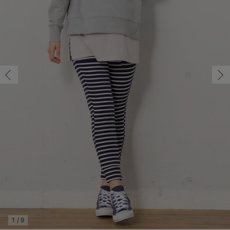
M/在庫あり
マタニティ パンツ
マタニティ ショーツ
授乳トップス
マタニティ オフィス 通勤服
授乳 ケープ
マタニティレギンス
【アウトレット】トップス・授乳トップス
透け防止
再入荷｜アウター
トップス
【37周年祭セール】4
【〜10℃】3月中旬
涼しくて可愛い「ワン
デニム
きれいめトップス派
マタニティインナー
【オフィスカジュアル
パンツタイプ
【フォーマル】ボトム
【ベビー】半袖
2WAYオール
Aライン ・フレアワ
〜5,000円（税込）
綿混素材
赤ちゃんへ使うもの
【冬のあったか特集】
M/在庫あり
マタニティ スカート
妊婦帯・腹帯・産前ガードル
マタニティ ドレス（結婚式・お呼ばれ）
【アウトレット】ボトムス
見えてもカワイイ
パンツ
レギンス
きれいめスカート派
ベビー
【フォーマル】トップ
【ベビー】グッズ
コンビ肌着
Iライン ・タイトシ
〜10,000円（税込）
腹巻・ひざ上パンツ
産後に使うグッズ
【冬のあったか特集】
￥2,189
マタニティ トップス
マタニティ 授乳 キャミソール
マタニティ フォーマル パンツ・ボトムス
【アウトレット】パジャマ
コットン素材
スカート
オフィス
きれいめ美脚パンツ派
短肌着
快適ウェア10%OFF
ジャンパースカート/
10,001円（税込）〜
保温&リカバリー
【冬のあったか特集】
カートに入れる
マタニティ アウター（コート）・ママコート
産褥ショーツ
【アウトレット】インナー
冷房対策
パジャマ
ツィード派
セット
ワーク・オフィス
女の子におススメのギ
レギンス・タイツ
L/在庫なし
ネイビー（ボーダ
ー）
L/在庫なし
骨盤・マタニティベルト （妊娠中・産後）
【アウトレット】ベビー
接触冷感素材
インナー
MAX55%OFF ブラッ
王道シンプル派
カジュアル
男の子におススメのギ
カップ付きインナー
￥2,189
産後 ガードル インナー
Tシャツブラ
雑貨
セットアップ派
フォーマル / オケー
定番ギフト
あったか度◎
売り切れ
マタニティ 腹巻き
ブラトップ
ベビー
あったかアイテム｜ベ
もらって嬉しいギフト
裏起毛素材
親子セット
かわいくておもしろい
閉じる
快適機能ウェア特集 トップス
何枚あっても嬉しいア
快適機能ウェア特集 ボトムス
長く使えるアイテム
快適機能ウェア特集 パジャマ
お部屋映えアイテム
1
/
9