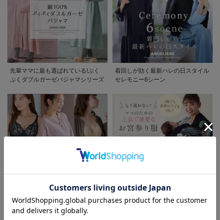
先輩ママに最も選ばれている!ぷく
着回しが効く最新ハレの日スタイル
ぷくダブルガーゼパジャマシリーズ
セレモニー6シーン
お気に入り商品を確認する
お買い物を続ける
カートへ進む
助産院監修シリーズ
もう迷わない!!ママのための上品で
清楚なお宮参り服