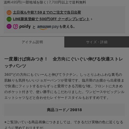
送料495円(一部地域を除く) 7,700円以上で送料無料
デロンギ
土日祝も
午前7:59までのご注文で当日出荷
入院準備の持ち物チェック
LINE新規登録で 500円OFF クーポンプレゼント
も使える。
と
アイテム説明
サイズ・詳細
一度履けば病みつき！ 全方向にぐいぐい伸びる快適ストレ
ッチパンツ
360°どの方向にもぐいーんと伸びてラクチン。しっとりふわふわな裏毛の
肌触りも気持ちいいジョガーパンツが登場です。臨月期のお腹から出産後ま
で快適にフィットするからずっと愛用できる万能な1枚。フロントに大きめ
のポケット付きで、使い勝手にもこだわりました。ワンピースやビッグシル
エットシャツなどと合わせたレイヤードスタイルもおすすめです。
商品コード／29818
※ご覧頂いている商品画像につきましては、できるだけ実物の色に近くなる
ように努めておりますが、