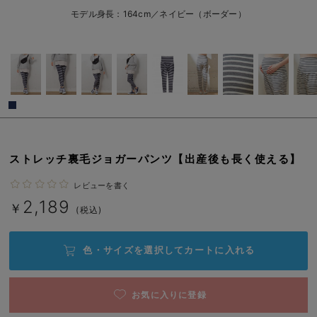
erbaviva（エルバビーバ）
モデル身長：164cm／ネイビー（ボーダー）
安心の日本製。先輩ママが買ってよかった！本当に必要な出産準備品
ハレの日に着るANGELIEBEのセレモニー
買って正解！高評価レビューアイテム
冬に可愛いニットがお得！
親子コーデ｜ママとベビーにおすすめ！
ストレッチ裏毛ジョガーパンツ【出産後も長く使える】
便利な育児家電
レビューを書く
2,189
￥
(税込)
Gift Selection 出産祝い
ロンパースはいつからいつまで使う？選ぶポイントも解説！
色・サイズを選択して
カートに入れる
保育園・入園準備特集
お気に入りに登録
ファルスカ