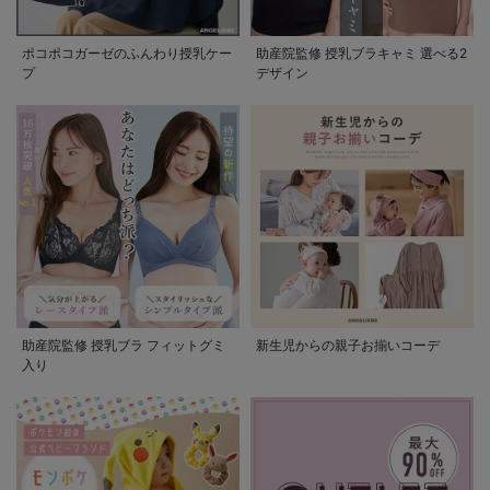
ポコポコガーゼのふんわり授乳ケー
助産院監修 授乳ブラキャミ 選べる2
プ
デザイン
助産院監修 授乳ブラ フィットグミ
新生児からの親子お揃いコーデ
入り