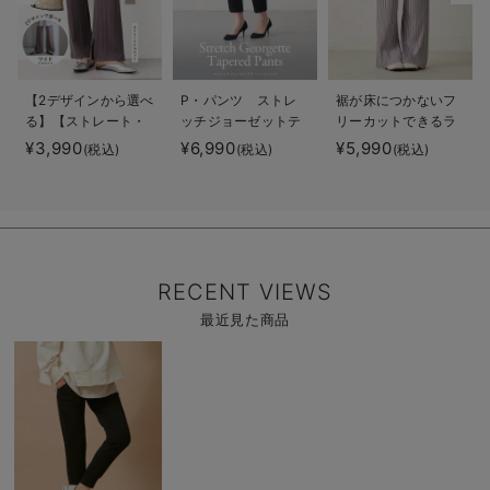
【2デザインから選べ
P・パンツ ストレ
裾が床につかないフ
る】【ストレート・
ッチジョーゼットテ
リーカットできるラ
ワイド】らくちん綿
ーパード
ンダムプリーツワイ
¥3,990
¥6,990
¥5,990
(税込)
(税込)
(税込)
混ストレッチリブパ
ドパンツ マタニテ
ンツ マタニティ・
ィ・産後【出産後も
産後【出産後も長く
長く使える】
使える】
RECENT VIEWS
最近見た商品
商
品
詳
細
を
見
る