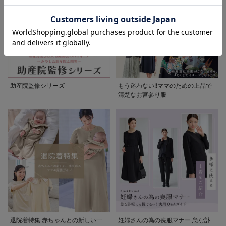
お気に入り商品を確認する
お買い物を続ける
カートへ進む
助産院監修シリーズ
もう迷わない!!ママのための上品で
清楚なお宮参り服
退院着特集 赤ちゃんとの新しい一
妊婦さんの為の喪服マナー 急な訃