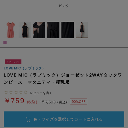
erbaviva（エルバビーバ）
ピンク
安心の日本製。先輩ママが買ってよかった！本当に必要な出産準備品
ハレの日に着るANGELIEBEのセレモニー
買って正解！高評価レビューアイテム
冬に可愛いニットがお得！
親子コーデ｜ママとベビーにおすすめ！
LOVE MIC（ラブミック）
LOVE MIC（ラブミック）ジョーゼット2WAYタックワ
便利な育児家電
ンピース マタニティ・授乳服
Gift Selection 出産祝い
レビューを書く
ロンパースはいつからいつまで使う？選ぶポイントも解説！
￥759
￥
90%OFF
(税込)
7,590
(税込)
保育園・入園準備特集
色・サイズを選択して
カートに入れる
ファルスカ