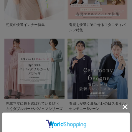
初夏の快適インナー特集
春夏を快適に過ごせるマタニティパ
ンツ特集
先輩ママに最も選ばれている!ぷく
着回しが効く最新ハレの日スタイル
ぷくダブルガーゼパジャマシリーズ
セレモニー6シーン