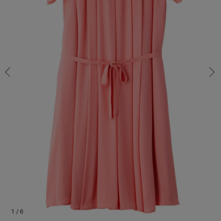
マタニティ パンツ
マタニティ ショーツ
授乳トップス
マタニティ オフィス 通勤服
授乳 ケープ
マタニティレギンス
【アウトレット】トップス・授乳トップス
透け防止
再入荷｜アウター
トップス
【37周年祭セール】4
【〜10℃】3月中旬
涼しくて可愛い「ワン
デニム
きれいめトップス派
マタニティインナー
【オフィスカジュアル
パンツタイプ
【フォーマル】ボトム
【ベビー】半袖
2WAYオール
Aライン ・フレアワ
〜5,000円（税込）
綿混素材
赤ちゃんへ使うもの
【冬のあったか特集】
M/在庫あり
マタニティ スカート
妊婦帯・腹帯・産前ガードル
マタニティ ドレス（結婚式・お呼ばれ）
【アウトレット】ボトムス
見えてもカワイイ
パンツ
レギンス
きれいめスカート派
ベビー
【フォーマル】トップ
【ベビー】グッズ
コンビ肌着
Iライン ・タイトシ
〜10,000円（税込）
腹巻・ひざ上パンツ
産後に使うグッズ
【冬のあったか特集】
M/在庫あり
￥759
マタニティ トップス
マタニティ 授乳 キャミソール
マタニティ フォーマル パンツ・ボトムス
【アウトレット】パジャマ
コットン素材
スカート
オフィス
きれいめ美脚パンツ派
短肌着
快適ウェア10%OFF
ジャンパースカート/
10,001円（税込）〜
保温&リカバリー
【冬のあったか特集】
カートに入れる
マタニティ アウター（コート）・ママコート
産褥ショーツ
【アウトレット】インナー
冷房対策
パジャマ
ツィード派
セット
ワーク・オフィス
女の子におススメのギ
レギンス・タイツ
L/残り1点
ピンク
骨盤・マタニティベルト （妊娠中・産後）
【アウトレット】ベビー
接触冷感素材
インナー
MAX55%OFF ブラッ
王道シンプル派
カジュアル
男の子におススメのギ
カップ付きインナー
L/残り1点
￥759
産後 ガードル インナー
Tシャツブラ
雑貨
セットアップ派
フォーマル / オケー
定番ギフト
あったか度◎
カートに入れる
マタニティ 腹巻き
ブラトップ
ベビー
あったかアイテム｜ベ
もらって嬉しいギフト
裏起毛素材
親子セット
かわいくておもしろい
閉じる
快適機能ウェア特集 トップス
何枚あっても嬉しいア
快適機能ウェア特集 ボトムス
長く使えるアイテム
快適機能ウェア特集 パジャマ
お部屋映えアイテム
1
/
6