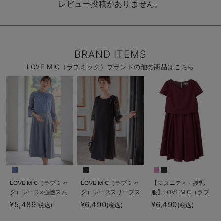
レビュー投稿がありません。
BRAND ITEMS
LOVE MIC（ラブミック）ブランドの他の商品はこちら
LOVE MIC（ラブミッ
LOVE MIC（ラブミッ
【マタニティ・授乳
ク）レース×強撚スム
ク）レーススリーブス
服】LOVE MIC（ラブ
ースフレアーワンピー
トレッチジョーゼット
ミック）シャンタンハ
¥5,489
¥6,490
¥6,490
(税込)
(税込)
(税込)
ス マタニティ・授乳
ワンピース マタニテ
ートネックフレアワン
服【出産後も長く使え
ィ・授乳服【出産後も
ピース