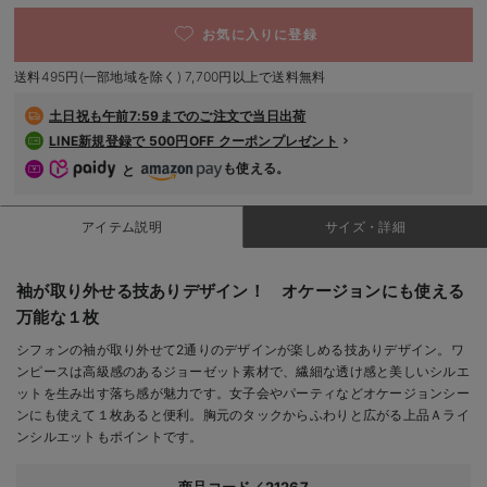
デロンギ
お気に入りに登録
入院準備の持ち物チェック
送料495円(一部地域を除く) 7,700円以上で送料無料
土日祝も
午前7:59までのご注文で当日出荷
LINE新規登録で 500円OFF クーポンプレゼント
も使える。
と
アイテム説明
サイズ・詳細
袖が取り外せる技ありデザイン！ オケージョンにも使える
万能な１枚
シフォンの袖が取り外せて2通りのデザインが楽しめる技ありデザイン。ワ
ンピースは高級感のあるジョーゼット素材で、繊細な透け感と美しいシルエ
ットを生み出す落ち感が魅力です。女子会やパーティなどオケージョンシー
ンにも使えて１枚あると便利。胸元のタックからふわりと広がる上品Ａライ
ンシルエットもポイントです。