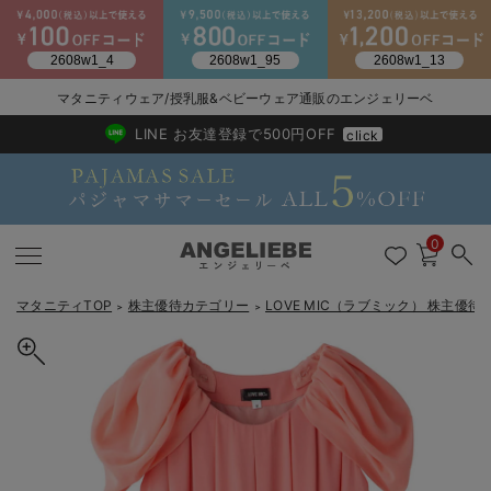
2026/NewArrival
送料495円(一部地域を除く) 7,700円以上で送料無料
マタニティウェア/授乳服&ベビーウェア通販のエンジェリーベ
LINE お友達登録で500円OFF
click
0
マタニティTOP
株主優待カテゴリー
LOVE MIC（ラブミック） 株主優
＞
＞
戻る
戻る
戻る
戻る
戻る
戻る
戻る
戻る
戻る
戻る
戻る
戻る
戻る
戻る
戻る
戻る
戻る
戻る
戻る
戻る
戻る
戻る
戻る
戻る
戻る
戻る
戻る
戻る
戻る
戻る
戻る
カートに入れる
マタニティウェア全て
マタニティ 下着・インナー全て
授乳服全て
マタニティ フォーマル全て
授乳用品全て
マタニティレッグウェア全て
マタニティ ボディケア全て
アウトレット全て
特集全て
再入荷全て
送料無料アイテム全て
ブラキャミ おまとめ
【37周年祭セール】
気温差別オススメアイ
マタニティウェア お
こだわりの履き心地！
出産準備応援割全て
春のマタニティワンピ
Gift Selection 
冬の冷え対策インナー
入院準備の持ち物チェ
冬のあったか特集全て
LOVE MIC（ラブミック）ジョーゼット2WAYタックワンピース マ
マタニティ ワンピース
授乳ワンピース
マタニティ スーツ
妊婦用 抱き枕・授乳クッション
マタニティストッキング・タイツ
妊娠線クリーム
【アウトレット】ワンピース
抗菌防臭加工
再入荷｜インナー
授乳ブラ・マタニティブラ（マタニティインナー・産後用品）
ワンピース
【37周年祭セール】2
【15℃】3月下旬～
動きやすく着回しでき
強撚スムース(コスパ
【おまとめ割】パジャ
カジュアル
ジャケット派
マタニティパジャマ
【オフィスカジュアル
レギンスタイプ
【フォーマル】ワンピ
【ベビー】長袖
ハンカチ
快適ウェア10%OFF
セットアップ・ レイ
〜3,000円（税込）
薄くてあったか
入院してすぐ使うグッ
【冬のあったか特集】
タニティ・授乳服