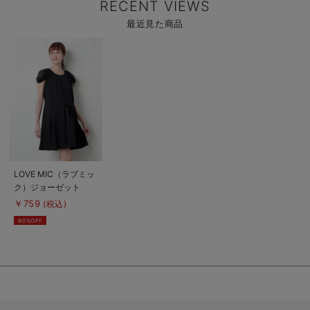
RECENT VIEWS
最近見た商品
商
品
詳
細
を
見
る
商
LOVE MIC（ラブミッ
品
ク）ジョーゼット
詳
細
2WAYタックワンピー
￥759
(税込)
を
ス マタニティ・授乳
見
90%OFF
る
服