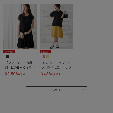
る】
長く使える】
60%OFF
90%OFF
【マタニティ・授乳
LOVE MIC（ラブミッ
服】LOVE MIC（ラブ
ク）防汚加工 フレア
ミック）レースビスチ
スカート
¥2,596
¥438
(税込)
(税込)
ェワンピース【出産後
も長く使える】
VIEW ALL