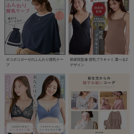
ポコポコガーゼのふんわり授乳ケー
助産院監修 授乳ブラキャミ 選べる2
プ
デザイン