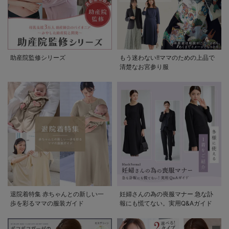
助産院監修シリーズ
もう迷わない!!ママのための上品で
清楚なお宮参り服
退院着特集 赤ちゃんとの新しい一
妊婦さんの為の喪服マナー 急な訃
歩を彩るママの服装ガイド
報にも慌てない。実用Q&Aガイド