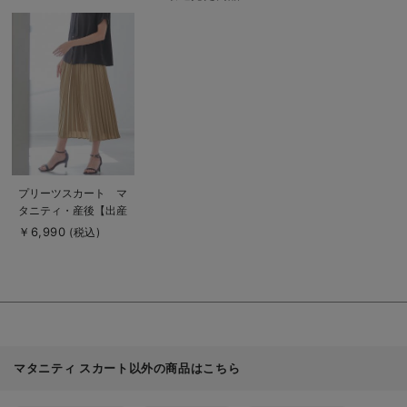
商
品
詳
細
を
見
る
商
プリーツスカート マ
品
タニティ・産後【出産
詳
細
後も長く使える】
￥6,990
(税込)
を
見
る
マタニティ スカート以外の商品はこちら