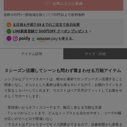
お気に入りに登録
デロンギ
送料495円(一部地域を除く) 7,700円以上で送料無料
入院準備の持ち物チェック
土日祝も
午前7:59までのご注文で当日出荷
LINE新規登録で 500円OFF クーポンプレゼント
も使える。
と
アイテム説明
サイズ・詳細
３シーズン活躍してシーンも問わず着まわせる万能アイテム
シンプルなプリーツスカートは、軽やか素材でロングシーズン活躍すること
間違いなし。さらりとした素材は落ち感もキレイなので、お腹のラインをさ
り気なくカバーしてくれます。ウエストはベア天竺がフィットしてお腹をや
さしくサポートします。
・普段使いからオフィスコーデまで、幅広く使える万能な丈感
・Tシャツからニットまで、どんなトップスとも合わせやすく、コーデの幅
が広いのでヘビロテ間違いなし
・ウエストはアジャスターでサイズ調整ができるので、妊娠初期から産後ま