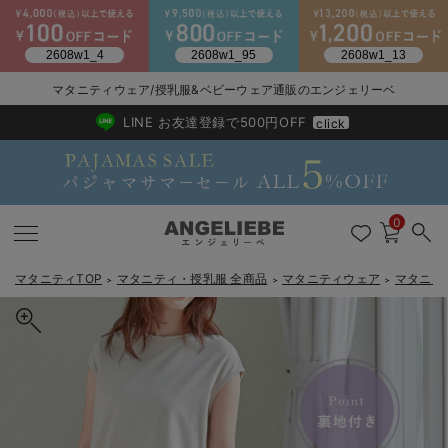
マタニティウェア/授乳服&ベビーウェア通販のエンジェリーベ
2026/NewArrival
送料495円(一部地域を除く) 7,700円以上で送料無料
LINE お友達登録で500円OFF
click
0
マタニティTOP
マタニティ・授乳服 全商品
マタニティウェア
マタニテ
＞
＞
＞
戻る
戻る
戻る
戻る
戻る
戻る
戻る
戻る
戻る
戻る
戻る
戻る
戻る
戻る
戻る
戻る
戻る
戻る
戻る
戻る
戻る
戻る
戻る
戻る
戻る
戻る
戻る
戻る
戻る
戻る
戻る
カートに入れる
マタニティウェア全て
マタニティ 下着・インナー全て
授乳服全て
マタニティ フォーマル全て
授乳用品全て
マタニティレッグウェア全て
マタニティ ボディケア全て
アウトレット全て
特集全て
再入荷全て
送料無料アイテム全て
ブラキャミ おまとめ
【37周年祭セール】
気温差別オススメアイ
マタニティウェア お
こだわりの履き心地！
出産準備応援割全て
春のマタニティワンピ
Gift Selection 
冬の冷え対策インナー
入院準備の持ち物チェ
冬のあったか特集全て
プリーツスカート マタニティ・産後【出産後も長く使える】
マタニティ ワンピース
授乳ワンピース
マタニティ スーツ
妊婦用 抱き枕・授乳クッション
マタニティストッキング・タイツ
妊娠線クリーム
【アウトレット】ワンピース
抗菌防臭加工
再入荷｜インナー
授乳ブラ・マタニティブラ（マタニティインナー・産後用品）
ワンピース
【37周年祭セール】2
【15℃】3月下旬～
動きやすく着回しでき
強撚スムース(コスパ
【おまとめ割】パジャ
カジュアル
ジャケット派
マタニティパジャマ
【オフィスカジュアル
レギンスタイプ
【フォーマル】ワンピ
【ベビー】長袖
ハンカチ
快適ウェア10%OFF
セットアップ・ レイ
〜3,000円（税込）
薄くてあったか
入院してすぐ使うグッ
【冬のあったか特集】