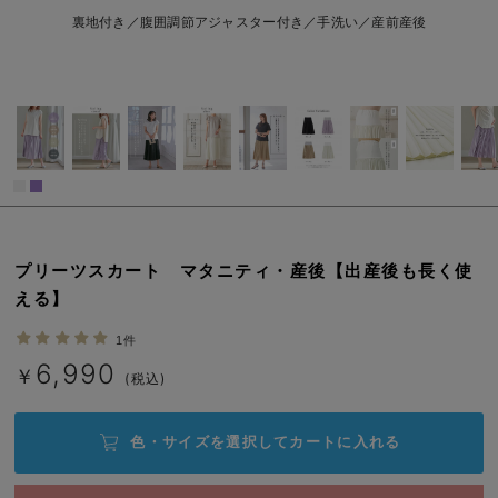
erbaviva（エルバビーバ）
L/残り3点
裏地付き／腹囲調節アジャスター付き／手洗い／産前産後
￥6,990
安心の日本製。先輩ママが買ってよかった！本当に必要な出産準備品
カートに入れる
ハレの日に着るANGELIEBEのセレモニー
買って正解！高評価レビューアイテム
閉じる
冬に可愛いニットがお得！
親子コーデ｜ママとベビーにおすすめ！
プリーツスカート マタニティ・産後【出産後も長く使
便利な育児家電
える】
Gift Selection 出産祝い
1件
6,990
￥
(税込)
ロンパースはいつからいつまで使う？選ぶポイントも解説！
保育園・入園準備特集
色・サイズを選択して
カートに入れる
ファルスカ