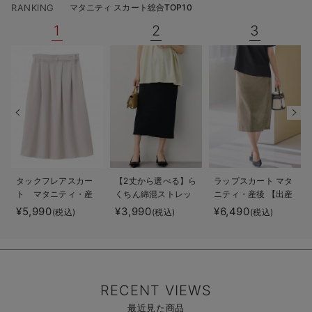
RANKING
マタニティ スカート総合TOP10
1
2
3
タックフレアスカー
【2丈から選べる】ら
ラップスカート マタ
ト マタニティ・産
くちん綿混ストレッ
ニティ・産後 【出産
後【出産後も長く着
チリブナロースカー
後も長く使える】
¥5,990
¥3,990
¥6,490
(税込)
(税込)
(税込)
られる】
ト マタニティ・産
後【出産後も長く使
える】
RECENT VIEWS
最近見た商品