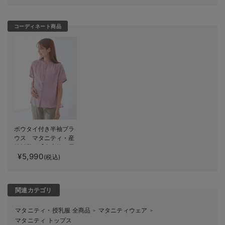
コーディネート商品
ボウタイ付き半袖ブラ
ウス マタニティ・産
後授乳服【出産後も長
¥5,990
く使える】
(税込)
関連カテゴリ
マタニティ・授乳服 全商品
マタニティウェア
＞
＞
マタニティ トップス