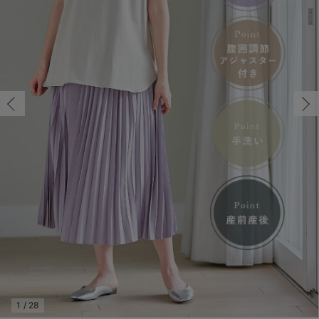
M/残り3点
マタニティ パンツ
マタニティ ショーツ
授乳トップス
マタニティ オフィス 通勤服
授乳 ケープ
マタニティレギンス
【アウトレット】トップス・授乳トップス
透け防止
再入荷｜アウター
トップス
【37周年祭セール】4
【〜10℃】3月中旬
涼しくて可愛い「ワン
デニム
きれいめトップス派
マタニティインナー
【オフィスカジュアル
パンツタイプ
【フォーマル】ボトム
【ベビー】半袖
2WAYオール
Aライン ・フレアワ
〜5,000円（税込）
綿混素材
赤ちゃんへ使うもの
【冬のあったか特集】
M/残り3点
マタニティ スカート
妊婦帯・腹帯・産前ガードル
マタニティ ドレス（結婚式・お呼ばれ）
【アウトレット】ボトムス
見えてもカワイイ
パンツ
レギンス
きれいめスカート派
ベビー
【フォーマル】トップ
【ベビー】グッズ
コンビ肌着
Iライン ・タイトシ
〜10,000円（税込）
腹巻・ひざ上パンツ
産後に使うグッズ
【冬のあったか特集】
￥6,990
マタニティ トップス
マタニティ 授乳 キャミソール
マタニティ フォーマル パンツ・ボトムス
【アウトレット】パジャマ
コットン素材
スカート
オフィス
きれいめ美脚パンツ派
短肌着
快適ウェア10%OFF
ジャンパースカート/
10,001円（税込）〜
保温&リカバリー
【冬のあったか特集】
カートに入れる
マタニティ アウター（コート）・ママコート
産褥ショーツ
【アウトレット】インナー
冷房対策
パジャマ
ツィード派
セット
ワーク・オフィス
女の子におススメのギ
レギンス・タイツ
L/在庫あり
アイボリー
L/在庫あり
骨盤・マタニティベルト （妊娠中・産後）
【アウトレット】ベビー
接触冷感素材
インナー
MAX55%OFF ブラッ
王道シンプル派
カジュアル
男の子におススメのギ
カップ付きインナー
￥6,990
産後 ガードル インナー
Tシャツブラ
雑貨
セットアップ派
フォーマル / オケー
定番ギフト
あったか度◎
カートに入れる
マタニティ 腹巻き
ブラトップ
ベビー
あったかアイテム｜ベ
もらって嬉しいギフト
裏起毛素材
親子セット
かわいくておもしろい
M/在庫あり
M/在庫あり
快適機能ウェア特集 トップス
何枚あっても嬉しいア
￥6,990
快適機能ウェア特集 ボトムス
長く使えるアイテム
カートに入れる
快適機能ウェア特集 パジャマ
お部屋映えアイテム
1
/
28
L/残り3点
ラベンダー