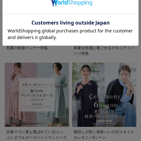
フィットストレッ
レッチジョーゼッ
ゼットトップス
チジョーゼットタ
トテーパード
マタニティ・授乳
¥5,990
¥6,990
¥5,990
お気に入り商品を確認する
(税込)
(税込)
(税込)
イトスカート
服
6
6
6
初夏の快適インナー特集
春夏を快適に過ごせるマタニティパ
ンツ特集
ストレッチジョー
ストレッチジョー
ストレッチジョー
ゼットテーラード
ゼットフレンチス
ゼットフレアスカ
ジャケット【産前
リーブトップス
ート マタニテ
¥9,990
¥4,708
¥6,990
(税込)
(税込)
(税込)
産後対応】
マタニティ・授乳
ィ・産後【出産後
服【出産後も長く
も長く使える】
使える】
先輩ママに最も選ばれている!ぷく
着回しが効く最新ハレの日スタイル
ぷくダブルガーゼパジャマシリーズ
セレモニー6シーン