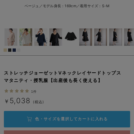
M-L/在庫あり
ブラック
erbaviva（エルバビーバ）
ベージュ／モデル身長：169cm／着用サイズ：S-M
M-L/在庫あり
安心の日本製。先輩ママが買ってよかった！本当に必要な出産準備品
￥5,038
カートに入れる
ハレの日に着るANGELIEBEのセレモニー
買って正解！高評価レビューアイテム
S-M/在庫あり
冬に可愛いニットがお得！
S-M/在庫あり
親子コーデ｜ママとベビーにおすすめ！
￥5,038
ストレッチジョーゼットVネックレイヤードトップス
便利な育児家電
カートに入れる
マタニティ・授乳服【出産後も長く使える】
Gift Selection 出産祝い
M-L/在庫あり
1件
ネイビー
5,038
￥
M-L/在庫あり
(税込)
ロンパースはいつからいつまで使う？選ぶポイントも解説！
￥5,038
保育園・入園準備特集
カートに入れる
色・サイズを選択して
カートに入れる
ファルスカ