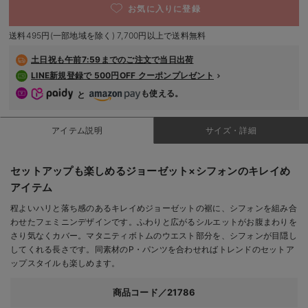
お気に入りに登録
デロンギ
S-M/在庫あり
送料495円(一部地域を除く) 7,700円以上で送料無料
S-M/在庫あり
入院準備の持ち物チェック
￥5,038
土日祝も
午前7:59までのご注文で当日出荷
LINE新規登録で 500円OFF クーポンプレゼント
カートに入れる
も使える。
と
M-L/在庫あり
オフホワイト
M-L/在庫あり
アイテム説明
サイズ・詳細
￥5,038
カートに入れる
セットアップも楽しめるジョーゼット×シフォンのキレイめ
アイテム
程よいハリと落ち感のあるキレイめジョーゼットの裾に、シフォンを組み合
わせたフェミニンデザインです。ふわりと広がるシルエットがお腹まわりを
閉じる
さり気なくカバー。マタニティボトムのウエスト部分を、シフォンが目隠し
してくれる長さです。同素材のP・パンツを合わせればトレンドのセットア
ップスタイルも楽しめます。
商品コード／21786