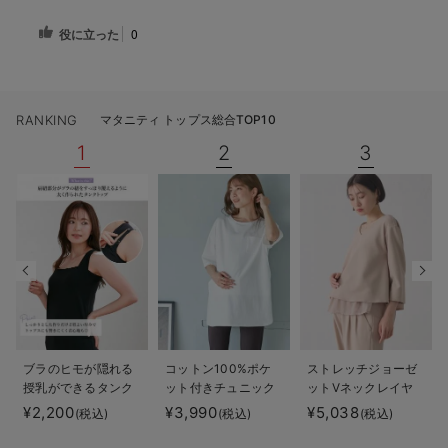
役に立った
0
RANKING
マタニティ トップス総合TOP10
1
2
3
ブラのヒモが隠れる
コットン100%ポケ
ストレッチジョーゼ
授乳ができるタンク
ット付きチュニック
ットVネックレイヤ
トップ 抗菌防臭
トップス マタニテ
ードトップス マタ
¥2,200
¥3,990
¥5,038
(税込)
(税込)
(税込)
綿混モダール
ィ・授乳服【出産後
ニティ・授乳服【出
も長く使える】
産後も長く使える】