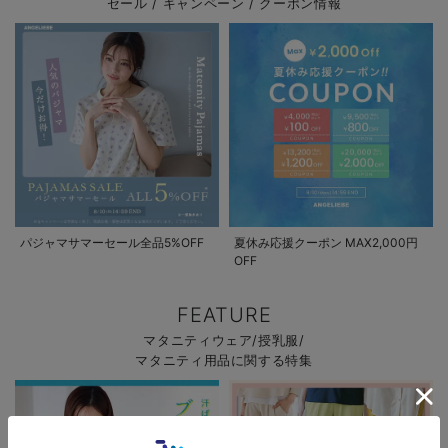
セール / キャンペーン / クーポン情報
お買い物を続ける
カートへ進む
RELATED ITEMS
パジャマサマーセール全品5%OFF
夏休み応援クーポン MAX2,000円
関連商品
OFF
6
6
6
FEATURE
マタニティウェア/授乳服/
マタニティ用品に関する特集
【産前産後対応】
P・パンツ スト
ストレッチジョー