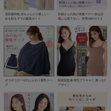
退院着特集 赤ちゃんとの新しい一
妊婦さんの為の喪服マナー 急な訃
歩を彩るママの服装ガイド
報にも慌てない。実用Q&Aガイド
ポコポコガーゼのふんわり授乳ケー
助産院監修 授乳ブラキャミ 選べる2
プ
デザイン