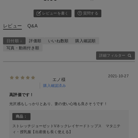
レビューを書く
質問する
レビュー
Q&A
日付順 ↓
評価順
いいね数順
購入確認順
写真・動画付き順
詳細フィルター
2021-10-27
エノ様
購入確認済み
高評価です！
光沢感もしっかりとあり、妻の使い心地も良さそうです！
商品：
ストレッチジョーゼットVネックレイヤードトップス マタニテ
ィ・授乳服【出産後も長く使える】