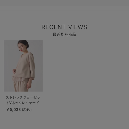
RECENT VIEWS
最近見た商品
商
品
詳
細
を
見
る
商
ストレッチジョーゼッ
品
トVネックレイヤード
詳
細
トップス マタニテ
￥5,038
(税込)
を
ィ・授乳服【出産後も
見
る
長く使える】