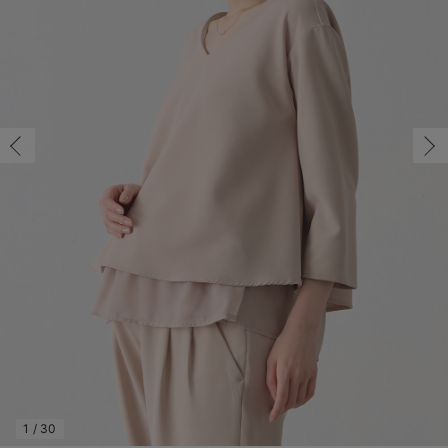
マタニティ パンツ
マタニティ ショーツ
授乳トップス
マタニティ オフィス 通勤服
授乳 ケープ
マタニティレギンス
【アウトレット】トップス・授乳トップス
透け防止
再入荷｜アウター
トップス
【37周年祭セール】4
【〜10℃】3月中旬
涼しくて可愛い「ワン
デニム
きれいめトップス派
マタニティインナー
【オフィスカジュアル
パンツタイプ
【フォーマル】ボトム
【ベビー】半袖
2WAYオール
Aライン ・フレアワ
〜5,000円（税込）
綿混素材
赤ちゃんへ使うもの
【冬のあったか特集】
S-M/在庫あり
マタニティ スカート
妊婦帯・腹帯・産前ガードル
マタニティ ドレス（結婚式・お呼ばれ）
【アウトレット】ボトムス
見えてもカワイイ
パンツ
レギンス
きれいめスカート派
ベビー
【フォーマル】トップ
【ベビー】グッズ
コンビ肌着
Iライン ・タイトシ
〜10,000円（税込）
腹巻・ひざ上パンツ
産後に使うグッズ
【冬のあったか特集】
S-M/在庫あり
￥5,038
マタニティ トップス
マタニティ 授乳 キャミソール
マタニティ フォーマル パンツ・ボトムス
【アウトレット】パジャマ
コットン素材
スカート
オフィス
きれいめ美脚パンツ派
短肌着
快適ウェア10%OFF
ジャンパースカート/
10,001円（税込）〜
保温&リカバリー
【冬のあったか特集】
カートに入れる
マタニティ アウター（コート）・ママコート
産褥ショーツ
【アウトレット】インナー
冷房対策
パジャマ
ツィード派
セット
ワーク・オフィス
女の子におススメのギ
レギンス・タイツ
M-L/在庫あり
ベージュ
骨盤・マタニティベルト （妊娠中・産後）
【アウトレット】ベビー
接触冷感素材
インナー
MAX55%OFF ブラッ
王道シンプル派
カジュアル
男の子におススメのギ
カップ付きインナー
M-L/在庫あり
￥5,038
産後 ガードル インナー
Tシャツブラ
雑貨
セットアップ派
フォーマル / オケー
定番ギフト
あったか度◎
カートに入れる
マタニティ 腹巻き
ブラトップ
ベビー
あったかアイテム｜ベ
もらって嬉しいギフト
裏起毛素材
親子セット
かわいくておもしろい
S-M/在庫あり
快適機能ウェア特集 トップス
何枚あっても嬉しいア
S-M/在庫あり
￥5,038
快適機能ウェア特集 ボトムス
長く使えるアイテム
カートに入れる
快適機能ウェア特集 パジャマ
お部屋映えアイテム
1
/
30