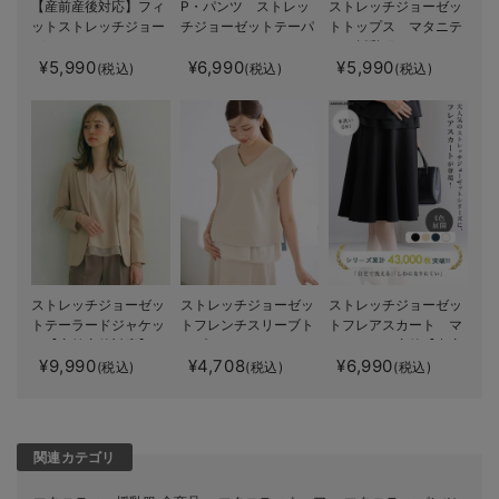
【産前産後対応】フィ
P・パンツ ストレッ
ストレッチジョーゼッ
ットストレッチジョー
チジョーゼットテーパ
トトップス マタニテ
ゼットタイトスカート
ード
ィ・授乳服
¥5,990
¥6,990
¥5,990
(税込)
(税込)
(税込)
ストレッチジョーゼッ
ストレッチジョーゼッ
ストレッチジョーゼッ
トテーラードジャケッ
トフレンチスリーブト
トフレアスカート マ
ト【産前産後対応】
ップス マタニティ・
タニティ・産後【出産
¥9,990
¥4,708
¥6,990
授乳服【出産後も長く
後も長く使える】
(税込)
(税込)
(税込)
使える】
関連カテゴリ