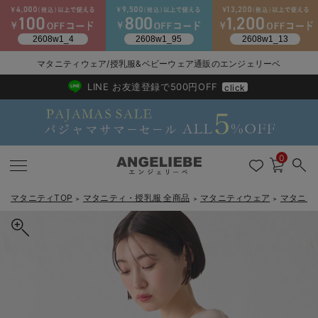
2026/NewArrival
送料495円(一部地域を除く) 7,700円以上で送料無料
マタニティウェア/授乳服&ベビーウェア通販のエンジェリーベ
LINE お友達登録で500円OFF
click
0
マタニティTOP
マタニティ・授乳服 全商品
マタニティウェア
マタニテ
＞
＞
＞
戻る
戻る
戻る
戻る
戻る
戻る
戻る
戻る
戻る
戻る
戻る
戻る
戻る
戻る
戻る
戻る
戻る
戻る
戻る
戻る
戻る
戻る
戻る
戻る
戻る
戻る
戻る
戻る
戻る
戻る
戻る
カートに入れる
マタニティウェア全て
マタニティ 下着・インナー全て
授乳服全て
マタニティ フォーマル全て
授乳用品全て
マタニティレッグウェア全て
マタニティ ボディケア全て
アウトレット全て
特集全て
再入荷全て
送料無料アイテム全て
ブラキャミ おまとめ
【37周年祭セール】
気温差別オススメアイ
マタニティウェア お
こだわりの履き心地！
出産準備応援割全て
春のマタニティワンピ
Gift Selection 
冬の冷え対策インナー
入院準備の持ち物チェ
冬のあったか特集全て
ストレッチジョーゼットVネックレイヤードトップス マタニティ・
マタニティ ワンピース
授乳ワンピース
マタニティ スーツ
妊婦用 抱き枕・授乳クッション
マタニティストッキング・タイツ
妊娠線クリーム
【アウトレット】ワンピース
抗菌防臭加工
再入荷｜インナー
授乳ブラ・マタニティブラ（マタニティインナー・産後用品）
ワンピース
【37周年祭セール】2
【15℃】3月下旬～
動きやすく着回しでき
強撚スムース(コスパ
【おまとめ割】パジャ
カジュアル
ジャケット派
マタニティパジャマ
【オフィスカジュアル
レギンスタイプ
【フォーマル】ワンピ
【ベビー】長袖
ハンカチ
快適ウェア10%OFF
セットアップ・ レイ
〜3,000円（税込）
薄くてあったか
入院してすぐ使うグッ
【冬のあったか特集】
授乳服【出産後も長く使える】