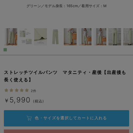
erbaviva（エルバビーバ）
グリーン／モデル身長：165cm／着用サイズ：M
安心の日本製。先輩ママが買ってよかった！本当に必要な出産準備品
ハレの日に着るANGELIEBEのセレモニー
買って正解！高評価レビューアイテム
冬に可愛いニットがお得！
親子コーデ｜ママとベビーにおすすめ！
ストレッチツイルパンツ マタニティ・産後【出産後も
便利な育児家電
長く使える】
Gift Selection 出産祝い
2件
5,990
￥
(税込)
ロンパースはいつからいつまで使う？選ぶポイントも解説！
保育園・入園準備特集
色・サイズを選択して
カートに入れる
ファルスカ