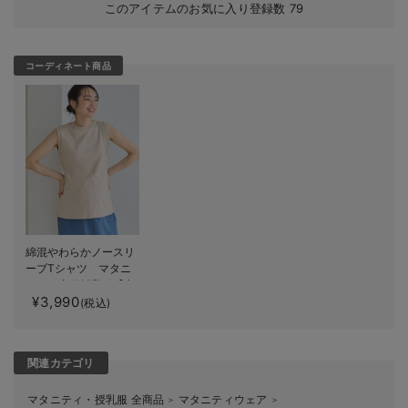
このアイテムのお気に入り登録数
79
コーディネート商品
綿混やわらかノースリ
ーブTシャツ マタニ
ティ・産後授乳服【出
¥3,990
産後も長く使える】
(税込)
関連カテゴリ
マタニティ・授乳服 全商品
マタニティウェア
＞
＞