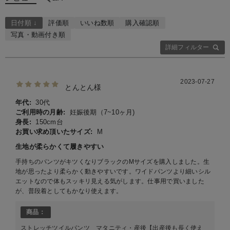
日付順 ↓
評価順
いいね数順
購入確認順
写真・動画付き順
詳細フィルター
2023-07-27
とんとん様
年代:
30代
ご利用時の月齢:
妊娠後期（7~10ヶ月)
身長:
150cm台
お買い求め頂いたサイズ:
M
生地が柔らかくて履きやすい
手持ちのパンツがキツくなりブラックのMサイズを購入しました。生
地が思ったより柔らかく動きやすいです。ワイドパンツより細いシル
エットなので体もスッキリ見える気がします。仕事用で買いました
が、普段着としてもかなり使えます。
商品：
ストレッチツイルパンツ マタニティ・産後【出産後も長く使え