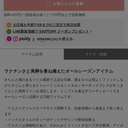
お気に入りに登録
デロンギ
送料495円(一部地域を除く) 7,700円以上で送料無料
入院準備の持ち物チェック
土日祝も
午前7:59までのご注文で当日出荷
LINE新規登録で 500円OFF クーポンプレゼント
も使える。
と
アイテム説明
サイズ・詳細
ラクチンさと美脚を兼ね備えたオールシーズンアイテム
きちんと感のあるツイル素材で上品な印象。腰まわりは程よくフィットしな
がらすとんと落ちるストレートシルエット＆センタータックプレスがすっき
りとした美脚ラインを演出します。トップスを選ばずコーディネートでき、
オールシーズン活躍する万能アイテムです。
・ウエストアジャスターでサイズ調整でき、妊娠初期から産後まで長く使え
ます
・バックスタイルのダミーポケットデザインで脚長効果も
・ウエストは伸縮性があり、やわらかくフィットするベア天竺素材。アイボ