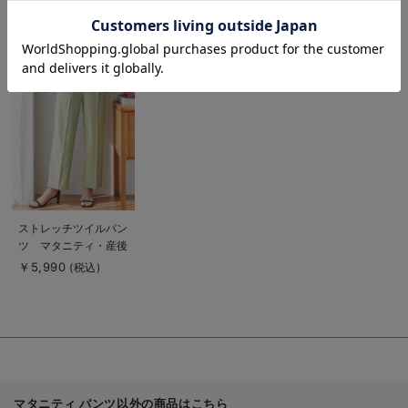
RECENT VIEWS
お気に入り商品を確認する
お買い物を続ける
カートへ進む
最近見た商品
商
品
詳
細
を
見
る
商
ストレッチツイルパン
品
ツ マタニティ・産後
詳
細
【出産後も長く使え
￥5,990
(税込)
を
る】
見
る
マタニティ パンツ以外の商品はこちら