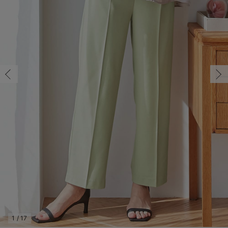
M/在庫あり
マタニティ パンツ
マタニティ ショーツ
授乳トップス
マタニティ オフィス 通勤服
授乳 ケープ
マタニティレギンス
【アウトレット】トップス・授乳トップス
透け防止
再入荷｜アウター
トップス
【37周年祭セール】4
【〜10℃】3月中旬
涼しくて可愛い「ワン
デニム
きれいめトップス派
マタニティインナー
【オフィスカジュアル
パンツタイプ
【フォーマル】ボトム
【ベビー】半袖
2WAYオール
Aライン ・フレアワ
〜5,000円（税込）
綿混素材
赤ちゃんへ使うもの
【冬のあったか特集】
M/在庫あり
マタニティ スカート
妊婦帯・腹帯・産前ガードル
マタニティ ドレス（結婚式・お呼ばれ）
【アウトレット】ボトムス
見えてもカワイイ
パンツ
レギンス
きれいめスカート派
ベビー
【フォーマル】トップ
【ベビー】グッズ
コンビ肌着
Iライン ・タイトシ
〜10,000円（税込）
腹巻・ひざ上パンツ
産後に使うグッズ
【冬のあったか特集】
￥5,990
マタニティ トップス
マタニティ 授乳 キャミソール
マタニティ フォーマル パンツ・ボトムス
【アウトレット】パジャマ
コットン素材
スカート
オフィス
きれいめ美脚パンツ派
短肌着
快適ウェア10%OFF
ジャンパースカート/
10,001円（税込）〜
保温&リカバリー
【冬のあったか特集】
カートに入れる
マタニティ アウター（コート）・ママコート
産褥ショーツ
【アウトレット】インナー
冷房対策
パジャマ
ツィード派
セット
ワーク・オフィス
女の子におススメのギ
レギンス・タイツ
L/在庫なし
グリーン
L/在庫なし
骨盤・マタニティベルト （妊娠中・産後）
【アウトレット】ベビー
接触冷感素材
インナー
MAX55%OFF ブラッ
王道シンプル派
カジュアル
男の子におススメのギ
カップ付きインナー
￥5,990
産後 ガードル インナー
Tシャツブラ
雑貨
セットアップ派
フォーマル / オケー
定番ギフト
あったか度◎
売り切れ
マタニティ 腹巻き
ブラトップ
ベビー
あったかアイテム｜ベ
もらって嬉しいギフト
裏起毛素材
親子セット
かわいくておもしろい
閉じる
快適機能ウェア特集 トップス
何枚あっても嬉しいア
快適機能ウェア特集 ボトムス
長く使えるアイテム
快適機能ウェア特集 パジャマ
お部屋映えアイテム
1
/
17