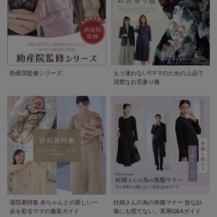
助産院監修シリーズ
もう迷わない!!ママのための上品で
清楚なお宮参り服
退院着特集 赤ちゃんとの新しい一
妊婦さんの為の喪服マナー 急な訃
歩を彩るママの服装ガイド
報にも慌てない。実用Q&Aガイド