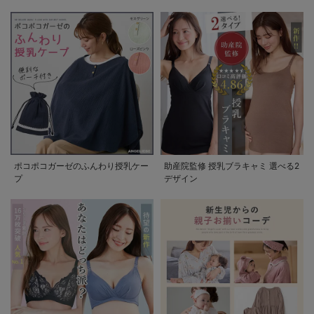
ポコポコガーゼのふんわり授乳ケー
助産院監修 授乳ブラキャミ 選べる2
プ
デザイン