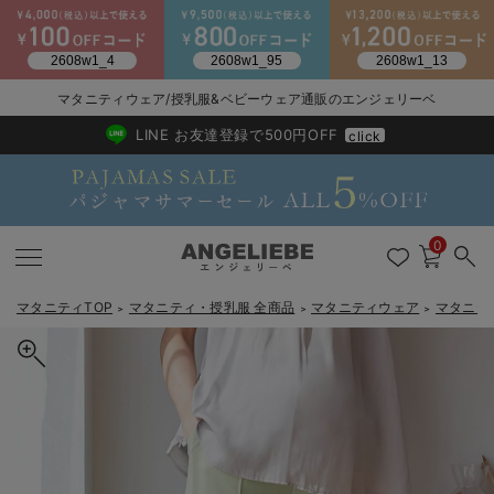
マタニティウェア/授乳服&ベビーウェア通販のエンジェリーベ
2026/NewArrival
送料495円(一部地域を除く) 7,700円以上で送料無料
LINE お友達登録で500円OFF
click
0
マタニティTOP
マタニティ・授乳服 全商品
マタニティウェア
マタニテ
＞
＞
＞
戻る
戻る
戻る
戻る
戻る
戻る
戻る
戻る
戻る
戻る
戻る
戻る
戻る
戻る
戻る
戻る
戻る
戻る
戻る
戻る
戻る
戻る
戻る
戻る
戻る
戻る
戻る
戻る
戻る
戻る
戻る
カートに入れる
マタニティウェア全て
マタニティ 下着・インナー全て
授乳服全て
マタニティ フォーマル全て
授乳用品全て
マタニティレッグウェア全て
マタニティ ボディケア全て
アウトレット全て
特集全て
再入荷全て
送料無料アイテム全て
ブラキャミ おまとめ
【37周年祭セール】
気温差別オススメアイ
マタニティウェア お
こだわりの履き心地！
出産準備応援割全て
春のマタニティワンピ
Gift Selection 
冬の冷え対策インナー
入院準備の持ち物チェ
冬のあったか特集全て
ストレッチツイルパンツ マタニティ・産後【出産後も長く使える】
マタニティ ワンピース
授乳ワンピース
マタニティ スーツ
妊婦用 抱き枕・授乳クッション
マタニティストッキング・タイツ
妊娠線クリーム
【アウトレット】ワンピース
抗菌防臭加工
再入荷｜インナー
授乳ブラ・マタニティブラ（マタニティインナー・産後用品）
ワンピース
【37周年祭セール】2
【15℃】3月下旬～
動きやすく着回しでき
強撚スムース(コスパ
【おまとめ割】パジャ
カジュアル
ジャケット派
マタニティパジャマ
【オフィスカジュアル
レギンスタイプ
【フォーマル】ワンピ
【ベビー】長袖
ハンカチ
快適ウェア10%OFF
セットアップ・ レイ
〜3,000円（税込）
薄くてあったか
入院してすぐ使うグッ
【冬のあったか特集】