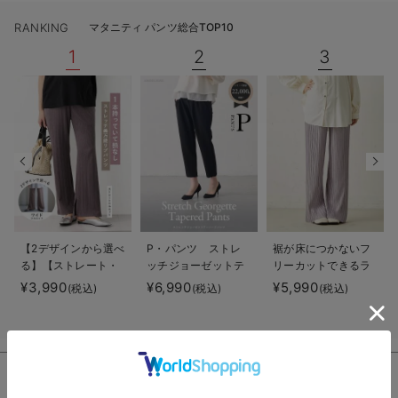
RANKING
マタニティ パンツ総合TOP10
1
2
3
【2デザインから選べ
P・パンツ ストレ
裾が床につかないフ
る】【ストレート・
ッチジョーゼットテ
リーカットできるラ
ワイド】らくちん綿
ーパード
ンダムプリーツワイ
¥3,990
¥6,990
¥5,990
(税込)
(税込)
(税込)
混ストレッチリブパ
ドパンツ マタニテ
ンツ マタニティ・
ィ・産後【出産後も
産後【出産後も長く
長く使える】
使える】