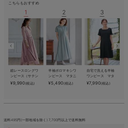
こちらもおすすめ
デロンギ
1
2
3
入院準備の持ち物チェック
総レースロングワ
半袖ポロマキシワ
自宅で洗える半袖
ンピース（サテン
ンピース マタニ
ワンピース マタ
リボンベルト
ティ・授乳服【出
ニティ・授乳服
¥9,990
¥5,490
¥7,990
¥
(税込)
(税込)
(税込)
付） マタニテ
産後も長く使え
【出産後も長く使
ィ・授乳服【出産
る】
える】
後も長く使える】
送料495円(一部地域を除く) 7,700円以上で送料無料