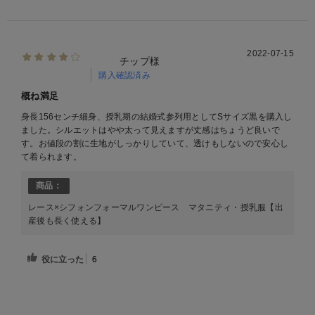
2022-07-15
チップ様
購入確認済み
概ね満足
身長156センチ細身、授乳期の結婚式参列用としてSサイズ黒を購入し
ました。シルエットはやや太って見えますが丈感はちょうど良いで
す。お値段の割に生地がしっかりしていて、透けもしないので安心し
て着られます。
商品：
レース×シフォンフォーマルワンピース マタニティ・授乳服【出
産後も長く使える】
役に立った
6