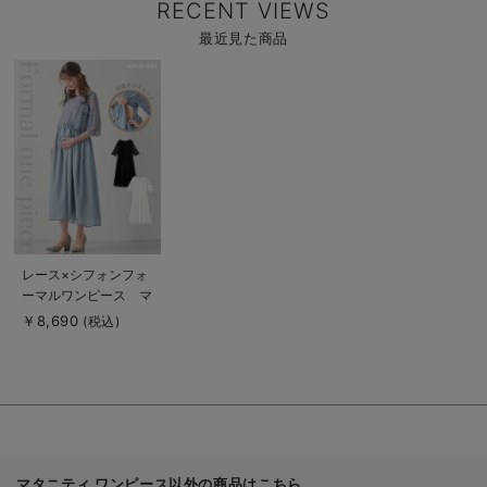
RECENT VIEWS
最近見た商品
商
品
詳
細
を
見
る
商
レース×シフォンフォ
品
ーマルワンピース マ
詳
細
タニティ・授乳服【出
￥8,690
(税込)
を
産後も長く使える】
見
る
マタニティ ワンピース以外の商品はこちら