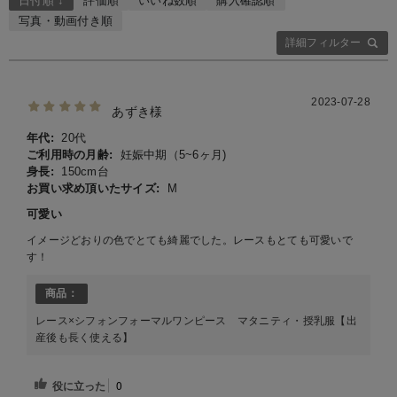
日付順 ↓
評価順
いいね数順
購入確認順
写真・動画付き順
詳細フィルター
2023-07-28
あずき様
年代:
20代
ご利用時の月齢:
妊娠中期（5~6ヶ月)
身長:
150cm台
お買い求め頂いたサイズ:
M
可愛い
イメージどおりの色でとても綺麗でした。レースもとても可愛いで
す！
商品：
レース×シフォンフォーマルワンピース マタニティ・授乳服【出
産後も長く使える】
役に立った
0