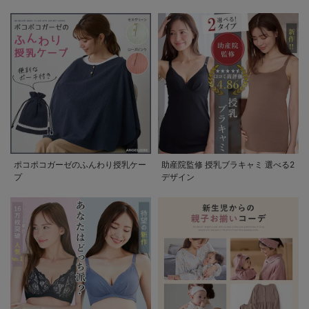
ポコポコガーゼのふんわり授乳ケー
助産院監修 授乳ブラキャミ 選べる2
プ
デザイン