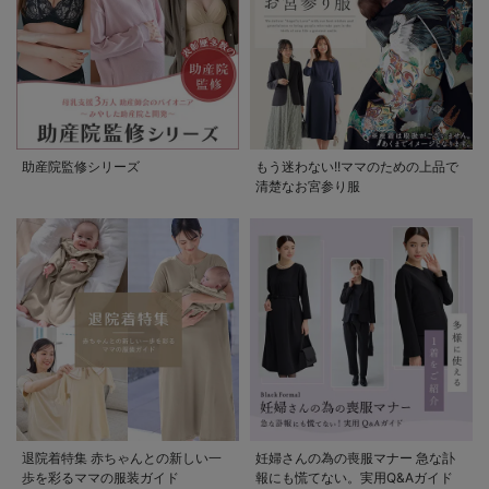
助産院監修シリーズ
もう迷わない!!ママのための上品で
清楚なお宮参り服
退院着特集 赤ちゃんとの新しい一
妊婦さんの為の喪服マナー 急な訃
歩を彩るママの服装ガイド
報にも慌てない。実用Q&Aガイド