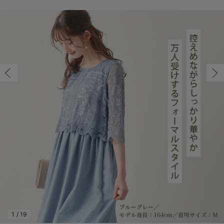
マタニティ パンツ
マタニティ ショーツ
授乳トップス
マタニティ オフィス 通勤服
授乳 ケープ
マタニティレギンス
【アウトレット】トップス・授乳トップス
透け防止
再入荷｜アウター
トップス
【37周年祭セール】4
【〜10℃】3月中旬
涼しくて可愛い「ワン
デニム
きれいめトップス派
マタニティインナー
【オフィスカジュアル
パンツタイプ
【フォーマル】ボトム
【ベビー】半袖
2WAYオール
Aライン ・フレアワ
〜5,000円（税込）
綿混素材
赤ちゃんへ使うもの
【冬のあったか特集】
マタニティ スカート
妊婦帯・腹帯・産前ガードル
マタニティ ドレス（結婚式・お呼ばれ）
【アウトレット】ボトムス
見えてもカワイイ
パンツ
レギンス
きれいめスカート派
ベビー
【フォーマル】トップ
【ベビー】グッズ
コンビ肌着
Iライン ・タイトシ
〜10,000円（税込）
腹巻・ひざ上パンツ
産後に使うグッズ
【冬のあったか特集】
マタニティ トップス
マタニティ 授乳 キャミソール
マタニティ フォーマル パンツ・ボトムス
【アウトレット】パジャマ
コットン素材
スカート
オフィス
きれいめ美脚パンツ派
短肌着
快適ウェア10%OFF
ジャンパースカート/
10,001円（税込）〜
保温&リカバリー
【冬のあったか特集】
マタニティ アウター（コート）・ママコート
産褥ショーツ
【アウトレット】インナー
冷房対策
パジャマ
ツィード派
セット
ワーク・オフィス
女の子におススメのギ
レギンス・タイツ
骨盤・マタニティベルト （妊娠中・産後）
【アウトレット】ベビー
接触冷感素材
インナー
MAX55%OFF ブラッ
王道シンプル派
カジュアル
男の子におススメのギ
カップ付きインナー
産後 ガードル インナー
Tシャツブラ
雑貨
セットアップ派
フォーマル / オケー
定番ギフト
あったか度◎
マタニティ 腹巻き
ブラトップ
ベビー
あったかアイテム｜ベ
もらって嬉しいギフト
裏起毛素材
親子セット
かわいくておもしろい
快適機能ウェア特集 トップス
何枚あっても嬉しいア
快適機能ウェア特集 ボトムス
長く使えるアイテム
快適機能ウェア特集 パジャマ
お部屋映えアイテム
1
/
19