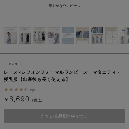
erbaviva（エルバビーバ）
華やかなワンピース
安心の日本製。先輩ママが買ってよかった！本当に必要な出産準備品
ハレの日に着るANGELIEBEのセレモニー
買って正解！高評価レビューアイテム
冬に可愛いニットがお得！
親子コーデ｜ママとベビーにおすすめ！
レース×シフォンフォーマルワンピース マタニティ・
便利な育児家電
授乳服【出産後も長く使える】
Gift Selection 出産祝い
2件
8,690
￥
ロンパースはいつからいつまで使う？選ぶポイントも解説！
(税込)
保育園・入園準備特集
ただいま品切れ中です。
ファルスカ