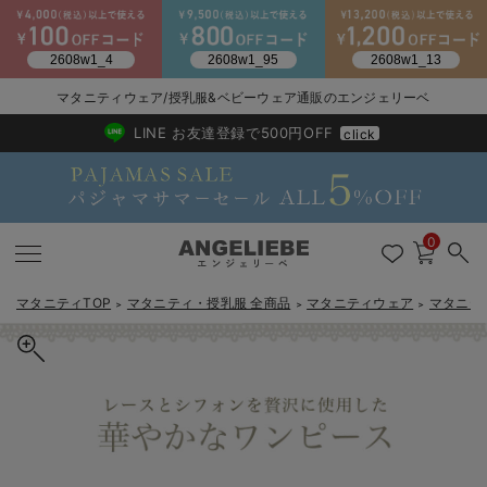
マタニティウェア/授乳服&ベビーウェア通販のエンジェリーベ
2026/NewArrival
送料495円(一部地域を除く) 7,700円以上で送料無料
LINE お友達登録で500円OFF
click
0
マタニティTOP
マタニティ・授乳服 全商品
マタニティウェア
マタニテ
＞
＞
＞
戻る
戻る
戻る
戻る
戻る
戻る
戻る
戻る
戻る
戻る
戻る
戻る
戻る
戻る
戻る
戻る
戻る
戻る
戻る
戻る
戻る
戻る
戻る
戻る
戻る
戻る
戻る
戻る
戻る
戻る
戻る
マタニティウェア全て
マタニティ 下着・インナー全て
授乳服全て
マタニティ フォーマル全て
授乳用品全て
マタニティレッグウェア全て
マタニティ ボディケア全て
アウトレット全て
特集全て
再入荷全て
送料無料アイテム全て
ブラキャミ おまとめ
【37周年祭セール】
気温差別オススメアイ
マタニティウェア お
こだわりの履き心地！
出産準備応援割全て
春のマタニティワンピ
Gift Selection 
冬の冷え対策インナー
入院準備の持ち物チェ
冬のあったか特集全て
マタニティ ワンピース
授乳ワンピース
マタニティ スーツ
妊婦用 抱き枕・授乳クッション
マタニティストッキング・タイツ
妊娠線クリーム
【アウトレット】ワンピース
抗菌防臭加工
再入荷｜インナー
授乳ブラ・マタニティブラ（マタニティインナー・産後用品）
ワンピース
【37周年祭セール】2
【15℃】3月下旬～
動きやすく着回しでき
強撚スムース(コスパ
【おまとめ割】パジャ
カジュアル
ジャケット派
マタニティパジャマ
【オフィスカジュアル
レギンスタイプ
【フォーマル】ワンピ
【ベビー】長袖
ハンカチ
快適ウェア10%OFF
セットアップ・ レイ
〜3,000円（税込）
薄くてあったか
入院してすぐ使うグッ
【冬のあったか特集】