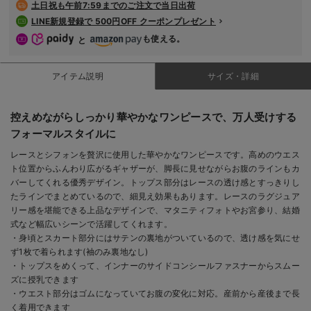
土日祝も
午前7:59までのご注文で当日出荷
LINE新規登録で 500円OFF クーポンプレゼント
も使える。
と
アイテム説明
サイズ・詳細
控えめながらしっかり華やかなワンピースで、万人受けする
フォーマルスタイルに
レースとシフォンを贅沢に使用した華やかなワンピースです。高めのウエス
ト位置からふんわり広がるギャザーが、脚長に見せながらお腹のラインもカ
バーしてくれる優秀デザイン。トップス部分はレースの透け感とすっきりし
たラインでまとめているので、細見え効果もあります。レースのラグジュア
リー感を堪能できる上品なデザインで、マタニティフォトやお宮参り、結婚
式など幅広いシーンで活躍してくれます。
・身頃とスカート部分にはサテンの裏地がついているので、透け感を気にせ
ず1枚で着られます(袖のみ裏地なし)
・トップスをめくって、インナーのサイドコンシールファスナーからスムー
ズに授乳できます
・ウエスト部分はゴムになっていてお腹の変化に対応。産前から産後まで長
く着用できます