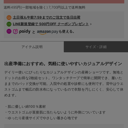
デロンギ
送料495円(一部地域を除く) 7,700円以上で送料無料
入院準備の持ち物チェック
土日祝も
午前7:59までのご注文で当日出荷
LINE新規登録で 500円OFF クーポンプレゼント
も使える。
と
アイテム説明
サイズ・詳細
出産準備におすすめ。気軽に使いやすいカジュアルデザイン
デイリー使いにぴったりなカジュアルデザインの産褥ショーツです。無地と
ドットのお得な2枚組セット。ワンタッチテープで簡単に開閉でき、履いた
ままでのパッド交換が可能。入院中の処置や診察にも便利です。背中はウエ
ストゴムまで幅広の防水布になっているので衣類を汚しにくく、安心して休
めます。
・肌に優しい綿100％素材
・ウエストゴムが直接肌に当たらないように外側についています
・ゆったり産後サイズでやさしい履き心地です