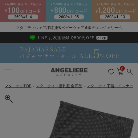
2026/NewArrival
送料495円(一部地域を除く) 7,700円以上で送料無料
マタニティウェア/授乳服&ベビーウェア通販のエンジェリーベ
LINE お友達登録で500円OFF
click
0
マタニティTOP
マタニティ・授乳服 全商品
マタニティ 下着・インナー
＞
＞
＞
戻る
戻る
戻る
戻る
戻る
戻る
戻る
戻る
戻る
戻る
戻る
戻る
戻る
戻る
戻る
戻る
戻る
戻る
戻る
戻る
戻る
戻る
戻る
戻る
戻る
戻る
戻る
戻る
戻る
戻る
戻る
カートに入れる
マタニティウェア全て
マタニティ 下着・インナー全て
授乳服全て
マタニティ フォーマル全て
授乳用品全て
マタニティレッグウェア全て
マタニティ ボディケア全て
アウトレット全て
特集全て
再入荷全て
送料無料アイテム全て
ブラキャミ おまとめ
【37周年祭セール】
気温差別オススメアイ
マタニティウェア お
こだわりの履き心地！
出産準備応援割全て
春のマタニティワンピ
Gift Selection 
冬の冷え対策インナー
入院準備の持ち物チェ
冬のあったか特集全て
犬印本舗 2枚組産褥ショーツ 出産準備 入院準備
マタニティ ワンピース
授乳ワンピース
マタニティ スーツ
妊婦用 抱き枕・授乳クッション
マタニティストッキング・タイツ
妊娠線クリーム
【アウトレット】ワンピース
抗菌防臭加工
再入荷｜インナー
授乳ブラ・マタニティブラ（マタニティインナー・産後用品）
ワンピース
【37周年祭セール】2
【15℃】3月下旬～
動きやすく着回しでき
強撚スムース(コスパ
【おまとめ割】パジャ
カジュアル
ジャケット派
マタニティパジャマ
【オフィスカジュアル
レギンスタイプ
【フォーマル】ワンピ
【ベビー】長袖
ハンカチ
快適ウェア10%OFF
セットアップ・ レイ
〜3,000円（税込）
薄くてあったか
入院してすぐ使うグッ
【冬のあったか特集】