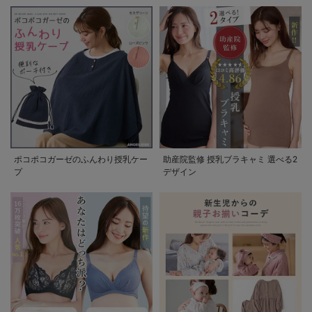
ポコポコガーゼのふんわり授乳ケー
助産院監修 授乳ブラキャミ 選べる2
プ
デザイン