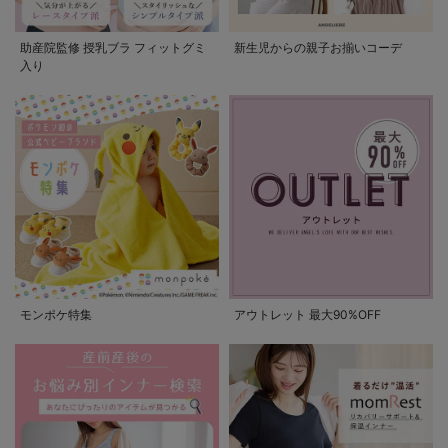
助産院監修 授乳ブラ フィットグミ
新生児からの親子お揃いコーデ
入り
モンポケ特集
アウトレット 最大90%OFF