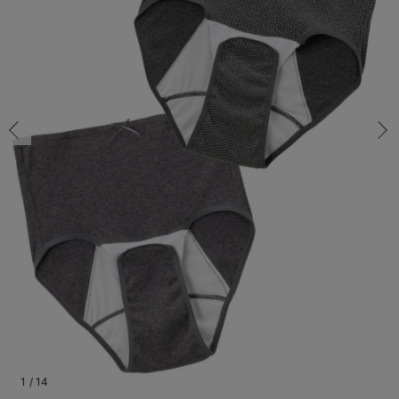
M-L/在庫あり
マタニティ パンツ
マタニティ ショーツ
授乳トップス
マタニティ オフィス 通勤服
授乳 ケープ
マタニティレギンス
【アウトレット】トップス・授乳トップス
透け防止
再入荷｜アウター
トップス
【37周年祭セール】4
【〜10℃】3月中旬
涼しくて可愛い「ワン
デニム
きれいめトップス派
マタニティインナー
【オフィスカジュアル
パンツタイプ
【フォーマル】ボトム
【ベビー】半袖
2WAYオール
Aライン ・フレアワ
〜5,000円（税込）
綿混素材
赤ちゃんへ使うもの
【冬のあったか特集】
M-L/在庫あり
マタニティ スカート
妊婦帯・腹帯・産前ガードル
マタニティ ドレス（結婚式・お呼ばれ）
【アウトレット】ボトムス
見えてもカワイイ
パンツ
レギンス
きれいめスカート派
ベビー
【フォーマル】トップ
【ベビー】グッズ
コンビ肌着
Iライン ・タイトシ
〜10,000円（税込）
腹巻・ひざ上パンツ
産後に使うグッズ
【冬のあったか特集】
￥1,680
マタニティ トップス
マタニティ 授乳 キャミソール
マタニティ フォーマル パンツ・ボトムス
【アウトレット】パジャマ
コットン素材
スカート
オフィス
きれいめ美脚パンツ派
短肌着
快適ウェア10%OFF
ジャンパースカート/
10,001円（税込）〜
保温&リカバリー
【冬のあったか特集】
カートに入れる
マタニティ アウター（コート）・ママコート
産褥ショーツ
【アウトレット】インナー
冷房対策
パジャマ
ツィード派
セット
ワーク・オフィス
女の子におススメのギ
レギンス・タイツ
L-LL/在庫あり
ネイビー系
L-LL/在庫あり
骨盤・マタニティベルト （妊娠中・産後）
【アウトレット】ベビー
接触冷感素材
インナー
MAX55%OFF ブラッ
王道シンプル派
カジュアル
男の子におススメのギ
カップ付きインナー
￥1,680
産後 ガードル インナー
Tシャツブラ
雑貨
セットアップ派
フォーマル / オケー
定番ギフト
あったか度◎
カートに入れる
マタニティ 腹巻き
ブラトップ
ベビー
あったかアイテム｜ベ
もらって嬉しいギフト
裏起毛素材
親子セット
かわいくておもしろい
M-L/在庫あり
M-L/在庫あり
快適機能ウェア特集 トップス
何枚あっても嬉しいア
￥1,680
快適機能ウェア特集 ボトムス
長く使えるアイテム
カートに入れる
快適機能ウェア特集 パジャマ
お部屋映えアイテム
1
/
14
L-LL/在庫あり
チャコールグレー