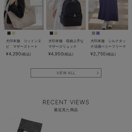
犬印本舗 コットンヌ
犬印本舗 収納上手な
犬印本舗 シルクタッ
ビ マザーズトート
マザーズリュック
チ涼感ベリーフリーマ
ポーチ付
キシスカート マタニ
¥4,290
¥4,950
¥2,750
(税込)
(税込)
(税込)
ティ・産後【出産後も
長く使える】
VIEW ALL
RECENT VIEWS
最近見た商品
商
品
詳
細