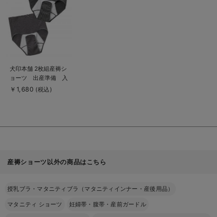
を
見
る
商
犬印本舗 2枚組産褥シ
品
ョーツ 出産準備 入
詳
細
院準備
￥1,680
(税込)
を
見
る
産褥ショーツ以外の商品はこちら
授乳ブラ・マタニティブラ（マタニティインナー・産後用品）
マタニティ ショーツ
妊婦帯・腹帯・産前ガードル