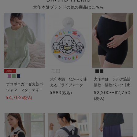
犬印本舗ブランドの他の商品はこちら
5%OFF
犬印本舗 なが～く使
犬印本舗 シルク温活
ポコポコガーゼ丸首パ
えるドライブマーク
腹巻・腹巻パンツ【出
ジャマ マタニティ・
産後も長く使える】
¥880
¥2,200〜¥2,750
(税込)
授乳パジャマ【産後も
¥4,702
(税込)
(税込)
長く着れる】
INUJIRUSHI（イヌジ
ルシ）