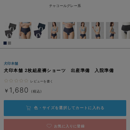
系
erbaviva（エルバビーバ）
L-LL/在庫あり
チャコールグレー系
￥1,680
安心の日本製。先輩ママが買ってよかった！本当に必要な出産準備品
カートに入れる
ハレの日に着るANGELIEBEのセレモニー
買って正解！高評価レビューアイテム
閉じる
冬に可愛いニットがお得！
犬印本舗
親子コーデ｜ママとベビーにおすすめ！
犬印本舗 2枚組産褥ショーツ 出産準備 入院準備
便利な育児家電
レビューを書く
Gift Selection 出産祝い
1,680
￥
(税込)
ロンパースはいつからいつまで使う？選ぶポイントも解説！
色・サイズを選択して
カートに入れる
保育園・入園準備特集
ファルスカ
お気に入りに登録