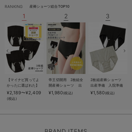
RANKING
産褥ショーツ総合TOP10
1
2
3
【マイナビ買ってよ
帝王切開用 2枚組全
2枚組産褥ショーツ
かったに選ばれた】
開産褥ショーツ 出
出産準備 入院準備
3枚組産褥ショーツ
産準備 入院準備
¥2,189〜¥2,409
¥1,980
¥1,580
(税込)
(税込)
(税込)
BRAND ITEMS