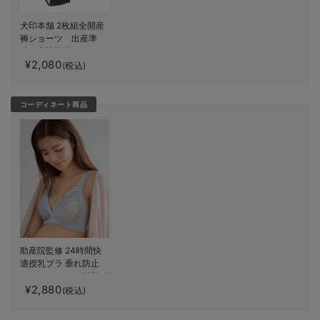
犬印本舗 2枚組全開産
褥ショーツ 出産準
備 入院準備
¥2,080
(税込)
コーディネート商品
助産院監修 24時間快
適授乳ブラ 垂れ防止
｜ マタニティ・授乳ブ
¥2,880
ラ
(税込)