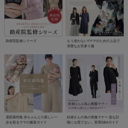
助産院監修シリーズ
もう迷わない!!ママのための上品で
清楚なお宮参り服
退院着特集 赤ちゃんとの新しい一
妊婦さんの為の喪服マナー 急な訃
歩を彩るママの服装ガイド
報にも慌てない。実用Q&Aガイド