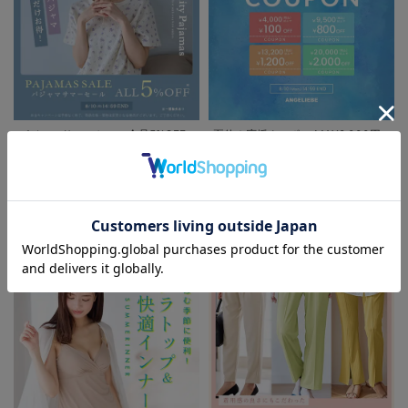
お買い物を続ける
カートへ進む
RELATED ITEMS
関連商品
1
パジャマサマーセール全品5%OFF
夏休み応援クーポン MAX2,000円
OFF
FEATURE
お気に入り商品を確認する
マタニティウェア/授乳服/
マタニティ用品に関する特集
犬印本舗 2枚組全
開産褥ショーツ
出産準備 入院準
¥2,080
(税込)
備