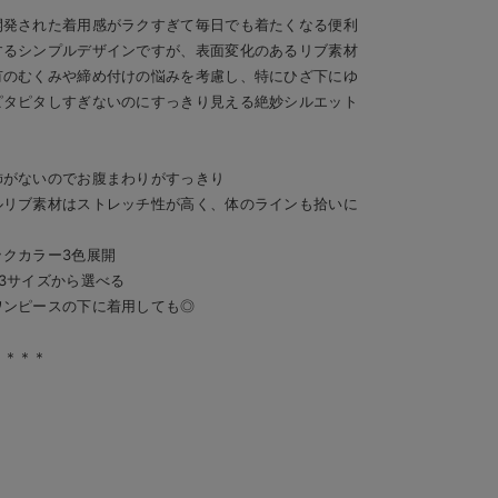
開発された着用感がラクすぎて毎日でも着たくなる便利
するシンプルデザインですが、表面変化のあるリブ素材
有のむくみや締め付けの悩みを考慮し、特にひざ下にゆ
ピタピタしすぎないのにすっきり見える絶妙シルエット
飾がないのでお腹まわりがすっきり
ルリブ素材はストレッチ性が高く、体のラインも拾いに
クカラー3色展開
3サイズから選べる
ワンピースの下に着用しても◎
＊＊＊＊