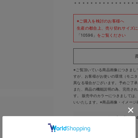
＊＊＊＊＊＊＊＊＊＊＊＊＊＊＊
※ご購入を検討のお客様へ
生産の都合上、売り切れサイズ
「10596」
をご覧ください
※ご覧頂いている商品画像につきまし
お買い物を続ける
カートへ進む
すが、
お客様がお使いの環境（モニタ
異なる場合がございます。予めご了承
RELATED ITEMS
また、商品の機能説明の為、完売され
す。 販売中のカラーにつきましては
関連商品
いいたします。
※商品画像・イメージ
このアイテムのお気に入り登録数