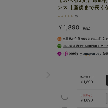
【選べる2丈】締め
ンス【産後まで長く
6件
￥1,890
(税込)
土日祝も
午前7:59までのご注文
LINE新規登録で 500円OFF ク
も
と
M/在庫あり
￥1,890
L/在庫なし
￥1,890