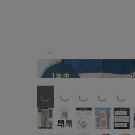
1
/
44
レギンス 選べる2丈