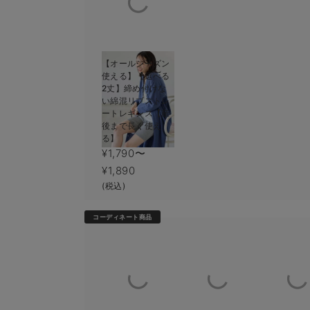
【オールシーズン
使える】【選べる
2丈】締め付けな
い綿混リブストレ
ートレギンス【産
後まで長く使え
る】
¥1,790〜
¥1,890
(税込)
コーディネート商品
1