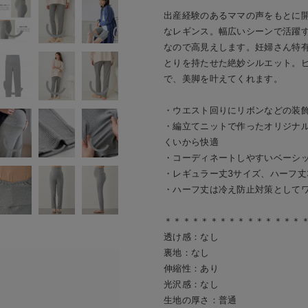
出産経験のあるママの声をもとに
なレギンス。幅広いシーンで活躍
なので高見えします。妊婦さん特
とりを持たせた絶妙シルエット。
で、美脚を叶えてくれます。
・ウエスト回りにリボンなどの装
・編立てニットで作ったオリジナ
くいから快適
・コーディネートしやすいベーシッ
・レギュラー丈3サイズ、ハーフ丈
・ハーフ丈は冷え防止対策として
＊＊＊＊＊＊＊＊＊＊＊＊＊＊＊
透け感：なし
裏地：なし
伸縮性：あり
光沢感：なし
生地の厚さ：普通