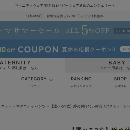
マタニティウェア/授乳服&ベビーウェア通販のエンジェリーベ
送料495円(一部地域を除く) 7,700円以上で送料無料
ATERNITY
BABY
ティ & 授乳服はこちら
ベビー用品はこ
CATEGORY
RANKING
SHOP
カテゴリ
人気ランキング
店舗情報
ィウェア
マタニティ パンツ
【選べる2丈】締め付けない綿混リブストレート
＞
＞