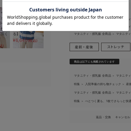
お気に入り商品を確認する
5%OFF
関連カテゴリ
ェザー
ニットパーカー ル
ドボタ
ームウェア マタニ
マタニティ・授乳服 全商品
マタニテ
＞
バー
ティ・授乳服 【出
マタニティ・授乳服 全商品
マタニテ
＞
・授乳
産後も長く使え
も長く
る】
マタニティ・授乳服 全商品
マタニテ
＞
¥6,640
(税込)
使える】
込)
め付けない綿
レギンス
える】
90
(税込)
商品は以下にも掲載されています
マタニティ・授乳服 全商品
マタニテ
＞
特集
入院準備の持ち物チェック
産
＞
＞
マタニティ・授乳服 全商品
マタニテ
＞
特集
べとつく夏も、1枚でさらっと快適
＞
返品・交換
キャンセル