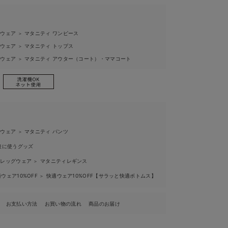
ィウェア
マタニティ ワンピース
＞
ィウェア
マタニティ トップス
＞
ィウェア
マタニティ アウター（コート）・ママコート
＞
ィウェア
マタニティ パンツ
＞
後に使うグッズ
ィレッグウェア
マタニティレギンス
＞
ウェア10%OFF
快適ウェア10%OFF【サラッと快適ボトムス】
＞
お支払い方法
お買い物の流れ
商品のお届け