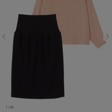
マタニティ パンツ
マタニティ ショーツ
授乳トップス
マタニティ オフィス 通勤服
授乳 ケープ
マタニティレギンス
【アウトレット】トップス・授乳トップス
透け防止
再入荷｜アウター
トップス
【37周年祭セール】4
【〜10℃】3月中旬
涼しくて可愛い「ワン
デニム
きれいめトップス派
マタニティインナー
【オフィスカジュアル
パンツタイプ
【フォーマル】ボトム
【ベビー】半袖
2WAYオール
Aライン ・フレアワ
〜5,000円（税込）
綿混素材
赤ちゃんへ使うもの
【冬のあったか特集】
S-M/在庫あり
マタニティ スカート
妊婦帯・腹帯・産前ガードル
マタニティ ドレス（結婚式・お呼ばれ）
【アウトレット】ボトムス
見えてもカワイイ
パンツ
レギンス
きれいめスカート派
ベビー
【フォーマル】トップ
【ベビー】グッズ
コンビ肌着
Iライン ・タイトシ
〜10,000円（税込）
腹巻・ひざ上パンツ
産後に使うグッズ
【冬のあったか特集】
S-M/在庫あり
￥8,118
マタニティ トップス
マタニティ 授乳 キャミソール
マタニティ フォーマル パンツ・ボトムス
【アウトレット】パジャマ
コットン素材
スカート
オフィス
きれいめ美脚パンツ派
短肌着
快適ウェア10%OFF
ジャンパースカート/
10,001円（税込）〜
保温&リカバリー
【冬のあったか特集】
カートに入れる
マタニティ アウター（コート）・ママコート
産褥ショーツ
【アウトレット】インナー
冷房対策
パジャマ
ツィード派
セット
ワーク・オフィス
女の子におススメのギ
レギンス・タイツ
M-L/在庫なし
ピンク×ブラック
骨盤・マタニティベルト （妊娠中・産後）
【アウトレット】ベビー
接触冷感素材
インナー
MAX55%OFF ブラッ
王道シンプル派
カジュアル
男の子におススメのギ
カップ付きインナー
M-L/在庫なし
￥8,118
産後 ガードル インナー
Tシャツブラ
雑貨
セットアップ派
フォーマル / オケー
定番ギフト
あったか度◎
売り切れ
マタニティ 腹巻き
ブラトップ
ベビー
あったかアイテム｜ベ
もらって嬉しいギフト
裏起毛素材
親子セット
かわいくておもしろい
S-M/在庫あり
快適機能ウェア特集 トップス
何枚あっても嬉しいア
S-M/在庫あり
￥8,118
快適機能ウェア特集 ボトムス
長く使えるアイテム
カートに入れる
快適機能ウェア特集 パジャマ
お部屋映えアイテム
1
/
20