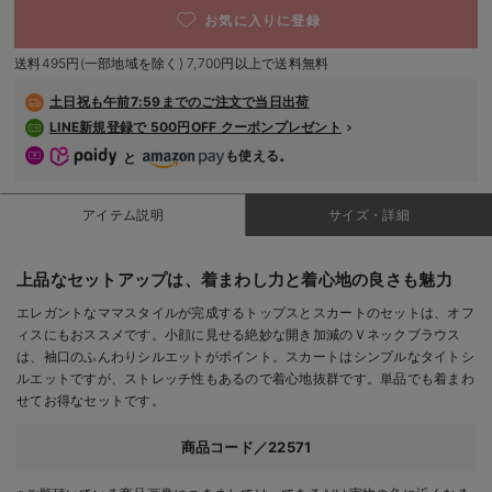
デロンギ
お気に入りに登録
送料495円(一部地域を除く) 7,700円以上で送料無料
入院準備の持ち物チェック
土日祝も
午前7:59までのご注文で当日出荷
LINE新規登録で 500円OFF クーポンプレゼント
も使える。
と
アイテム説明
サイズ・詳細
上品なセットアップは、着まわし力と着心地の良さも魅力
エレガントなママスタイルが完成するトップスとスカートのセットは、オフ
ィスにもおススメです。小顔に見せる絶妙な開き加減のＶネックブラウス
は、袖口のふんわりシルエットがポイント。スカートはシンプルなタイトシ
ルエットですが、ストレッチ性もあるので着心地抜群です。単品でも着まわ
せてお得なセットです。
商品コード／22571