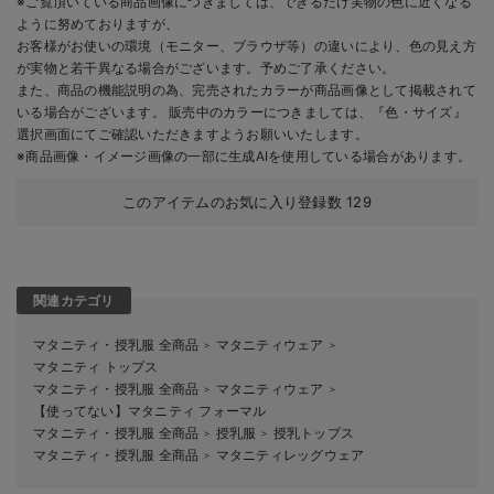
※ご覧頂いている商品画像につきましては、できるだけ実物の色に近くなる
ように努めておりますが、
お客様がお使いの環境（モニター、ブラウザ等）の違いにより、色の見え方
が実物と若干異なる場合がございます。予めご了承ください。
また、商品の機能説明の為、完売されたカラーが商品画像として掲載されて
いる場合がございます。 販売中のカラーにつきましては、『色・サイズ』
選択画面にてご確認いただきますようお願いいたします。
※商品画像・イメージ画像の一部に生成AIを使用している場合があります。
このアイテムのお気に入り登録数
129
関連カテゴリ
マタニティ・授乳服 全商品
マタニティウェア
＞
＞
マタニティ トップス
マタニティ・授乳服 全商品
マタニティウェア
＞
＞
【使ってない】マタニティ フォーマル
マタニティ・授乳服 全商品
授乳服
授乳トップス
＞
＞
マタニティ・授乳服 全商品
マタニティレッグウェア
＞