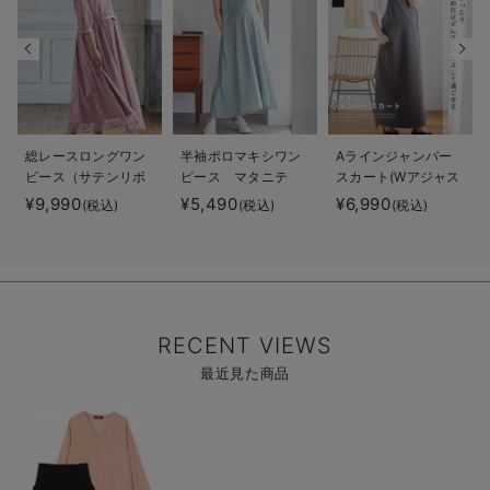
総レースロングワン
半袖ポロマキシワン
Aラインジャンパー
ピース（サテンリボ
ピース マタニテ
スカート(Wアジャス
ンベルト付） マタ
ィ・授乳服【出産後
ター付) マタニテ
¥9,990
¥5,490
¥6,990
(税込)
(税込)
(税込)
ニティ・授乳服【出
も長く使える】
ィ・授乳服【出産後
産後も長く使える】
も長く着られる】
RECENT VIEWS
最近見た商品
商
品
詳
細
を
見
る