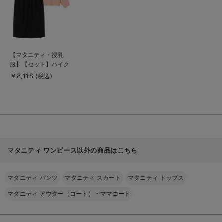
商
【マタニティ・授乳
品
服】【セット】ハイク
詳
細
オリティジョーゼット
￥8,118
(税込)
を
Vネックブラウス＆タ
見
る
イトスカートセットア
ップ【出産後も長く使
える】
マタニティ ワンピース以外の商品はこちら
マタニティ パンツ
マタニティ スカート
マタニティ トップス
マタニティ アウター（コート）・ママコート