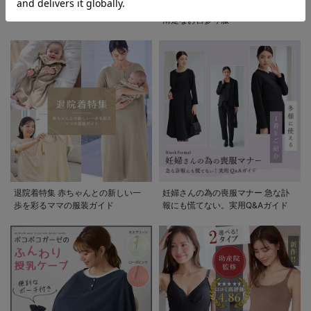
助産院監修シリーズ
もう迷わない!!ママのための上品で
清楚なお宮参り服
退院着特集 赤ちゃんとの新しい一
妊婦さんの為の喪服マナー 急な訃
歩を彩るママの服装ガイド
報にも慌てない。実用Q&Aガイド