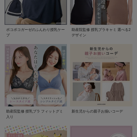
ポコポコガーゼのふんわり授乳ケー
助産院監修 授乳ブラキャミ 選べる2
プ
デザイン
助産院監修 授乳ブラ フィットグミ
新生児からの親子お揃いコーデ
入り