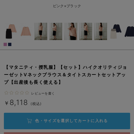
M-L/在庫なし
ネイビー×オフ
erbaviva（エルバビーバ）
ピンク×ブラック
M-L/在庫なし
安心の日本製。先輩ママが買ってよかった！本当に必要な出産準備品
￥8,118
売り切れ
ハレの日に着るANGELIEBEのセレモニー
買って正解！高評価レビューアイテム
冬に可愛いニットがお得！
閉じる
親子コーデ｜ママとベビーにおすすめ！
【マタニティ・授乳服】【セット】ハイクオリティジョ
ーゼットVネックブラウス＆タイトスカートセットアッ
便利な育児家電
プ【出産後も長く使える】
Gift Selection 出産祝い
レビューを書く
8,118
￥
ロンパースはいつからいつまで使う？選ぶポイントも解説！
(税込)
保育園・入園準備特集
色・サイズを選択して
カートに入れる
ファルスカ