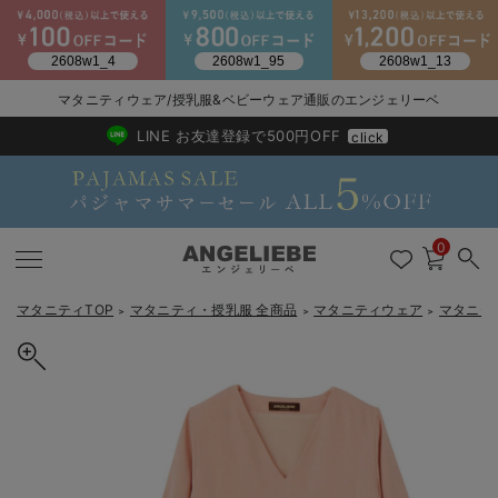
2026/NewArrival
送料495円(一部地域を除く) 7,700円以上で送料無料
マタニティウェア/授乳服&ベビーウェア通販のエンジェリーベ
LINE お友達登録で500円OFF
click
0
マタニティTOP
マタニティ・授乳服 全商品
マタニティウェア
マタニテ
＞
＞
＞
戻る
戻る
戻る
戻る
戻る
戻る
戻る
戻る
戻る
戻る
戻る
戻る
戻る
戻る
戻る
戻る
戻る
戻る
戻る
戻る
戻る
戻る
戻る
戻る
戻る
戻る
戻る
戻る
戻る
戻る
戻る
カートに入れる
マタニティウェア全て
マタニティ 下着・インナー全て
授乳服全て
マタニティ フォーマル全て
授乳用品全て
マタニティレッグウェア全て
マタニティ ボディケア全て
アウトレット全て
特集全て
再入荷全て
送料無料アイテム全て
ブラキャミ おまとめ
【37周年祭セール】
気温差別オススメアイ
マタニティウェア お
こだわりの履き心地！
出産準備応援割全て
春のマタニティワンピ
Gift Selection 
冬の冷え対策インナー
入院準備の持ち物チェ
冬のあったか特集全て
【マタニティ・授乳服】【セット】ハイクオリティジョーゼットVネ
マタニティ ワンピース
授乳ワンピース
マタニティ スーツ
妊婦用 抱き枕・授乳クッション
マタニティストッキング・タイツ
妊娠線クリーム
【アウトレット】ワンピース
抗菌防臭加工
再入荷｜インナー
授乳ブラ・マタニティブラ（マタニティインナー・産後用品）
ワンピース
【37周年祭セール】2
【15℃】3月下旬～
動きやすく着回しでき
強撚スムース(コスパ
【おまとめ割】パジャ
カジュアル
ジャケット派
マタニティパジャマ
【オフィスカジュアル
レギンスタイプ
【フォーマル】ワンピ
【ベビー】長袖
ハンカチ
快適ウェア10%OFF
セットアップ・ レイ
〜3,000円（税込）
薄くてあったか
入院してすぐ使うグッ
【冬のあったか特集】
ックブラウス＆タイトスカートセットアップ【出産後も長く使える】