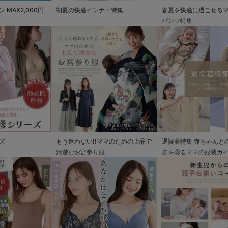
MAX2,000円
初夏の快適インナー特集
春夏を快適に過ごせる
パンツ特集
ズ
もう迷わない!!ママのための上品で
退院着特集 赤ちゃんと
清楚なお宮参り服
歩を彩るママの服装ガ