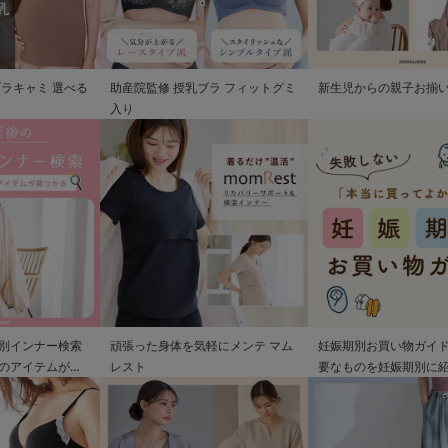
ブラキャミ 選べる
助産院監修 授乳ブラ フィットグミ
新生児からの親子お揃
入り
別インナー検索
頑張った身体を気軽にメンテ マム
妊娠期別お買い物ガイド
のアイテムが見
レスト
要なものを妊娠期別に