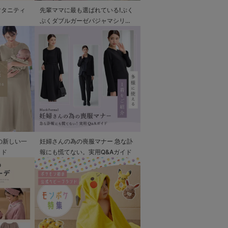
マタニティ
先輩ママに最も選ばれている!ぷく
ぷくダブルガーゼパジャマシリー
ズ
の新しい一
妊婦さんの為の喪服マナー 急な訃
イド
報にも慌てない。実用Q&Aガイド