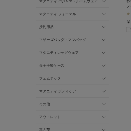
わ
マタニティ パジャマ・ルームウェア
フ
使
マタニティ フォーマル
￥
授乳用品
マザーズバッグ・ママバッグ
マタニティレッグウェア
母子手帳ケース
フェムテック
マタニティ ボディケア
その他
アウトレット
再入荷