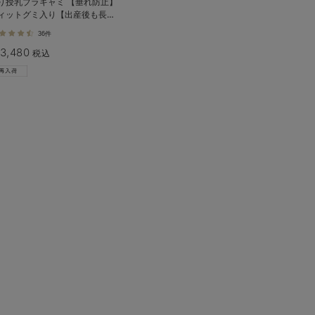
り授乳ブラキャミ 【垂れ防止】
ィットグミ入り【出産後も長く
える】
36件
3,480
税込