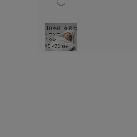
【日本製】春 夏 秋
レーシーニットお
くるみ
¥5,478
(税込)
1