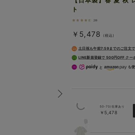
【日本製】春 夏 秋
ト
2件
￥5,478
(税込)
土日祝も
午前7:59までのご注文
LINE新規登録で 500円OFF ク
も
と
50-70/在庫あり
￥5,478
ホワイト
（襟つき）