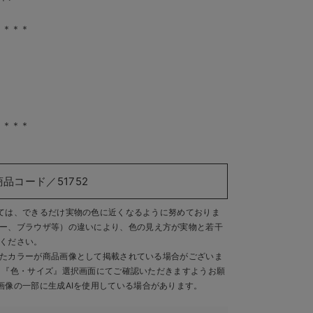
＊＊＊＊
＊＊＊＊
商品コード／51752
ては、できるだけ実物の色に近くなるように努めておりま
ー、ブラウザ等）の違いにより、色の見え方が実物と若干
ください。
たカラーが商品画像として掲載されている場合がございま
、『色・サイズ』選択画面にてご確認いただきますようお願
画像の一部に生成AIを使用している場合があります。