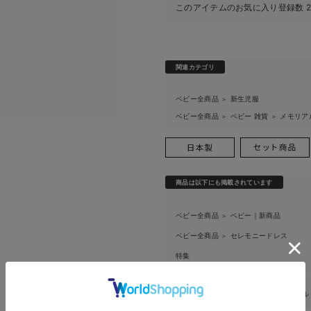
このアイテムのお気に入り登録数
2
関連カテゴリ
ベビー全商品
新生児服
＞
ベビー全商品
ベビー 雑貨
メモリア
＞
＞
お買い物を続ける
カートへ進む
商品は以下にも掲載されています
RELATED ITEMS
関連商品
ベビー全商品
ベビー｜新商品
＞
ベビー全商品
セレモニードレス
＞
特集
返品・交換
キャンセル