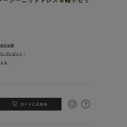
 レーシーニットドレス＆帽子セッ
で当日出荷
ーポンプレゼント
使える。
カートに入れる