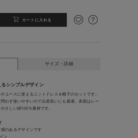
カートに入れる
サイズ・詳細
で使いやすい
どんな
えるシンプルデザイン
ルチユースに使えるニットドレス＆帽子のセットです。
女問わず使いやすいので出産祝いにも最適。表面はレー
やさしい綿100％素材です。
す
け感のあるデザインです
イン