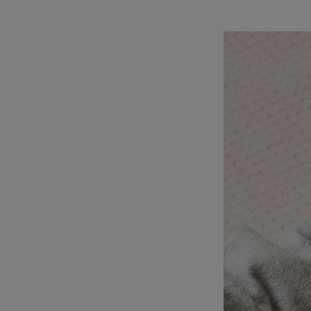
【日本製】春 夏 
ットおくるみ
¥5,478
(税込)