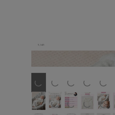
1
/
41
ホワイト（襟つき）