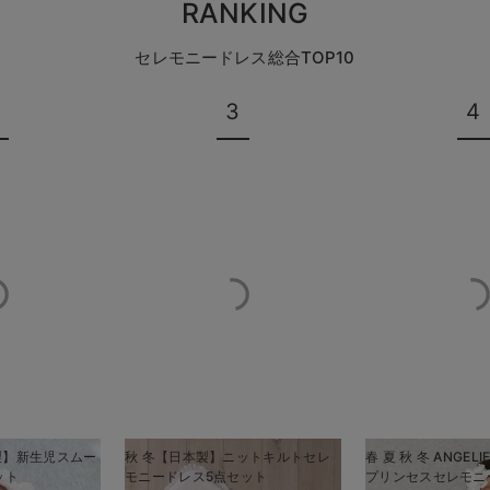
RANKING
セレモニードレス総合TOP10
3
4
本製】新生児スムー
秋 冬【日本製】ニットキルトセレ
春 夏 秋 冬 ANGEL
ット
モニードレス5点セット
プリンセスセレモニ