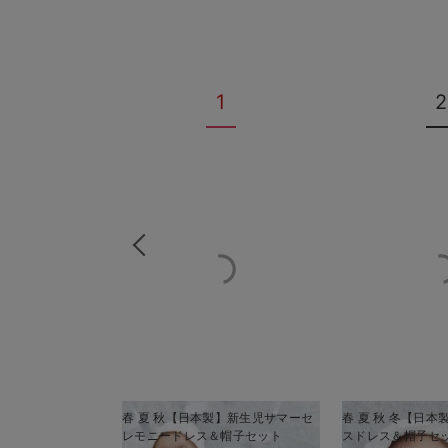
1
2
春 夏 秋【日本製】新生児サマーセ
春 夏 秋 冬【日
レモニードレス＆帽子セット
スドレス＆帽子セ