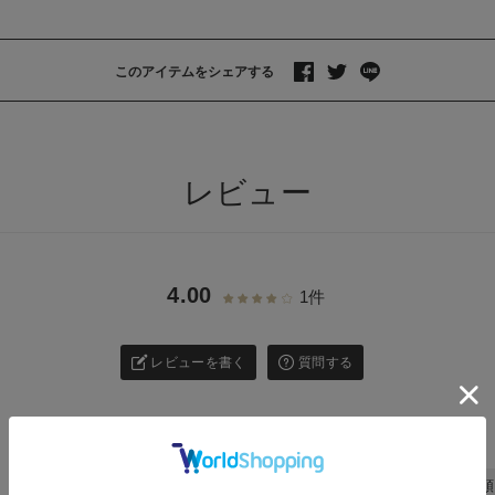
このアイテムをシェアする
>
レビュー
4.00
1件
レビューを書く
質問する
日付順 ↓
評価順