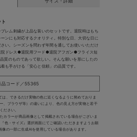
サイズ・詳細
ット
ンブレム刺繍が上品な装いのセットです。退院時はもち
シーンにも対応するクオリティ。特別な日、大切な日に
ださい。シーズンを問わず年間を通してお使いいただけ
●退院ドレス●退院用フード●退院アフガン●フライス短
な品質のものであって欲しい。そんな願いを形にしたの
肌着も手がける「安心と信頼」の品質です。
商品コード／55365
ては、できるだけ実物の色に近くなるように努めておりま
ー、ブラウザ等）の違いにより、色の見え方が実物と若干
ください。
たカラーが商品画像として掲載されている場合がございま
、『色・サイズ』選択画面にてご確認いただきますようお願
画像の一部に生成AIを使用している場合があります。