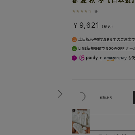
春 夏 秋 冬【日本
1件
￥9,621
(税込)
土日祝も
午前7:59までのご注文
LINE新規登録で 500円OFF ク
も
と
在庫あり