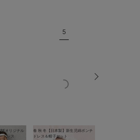
5
6
IEBEオリジナル
春 秋 冬【日本製】新生児綿ポンチ
秋 冬 【日本製】ニッ
ードレス
ドレス＆帽子セット
ボレロ付きドレスオ