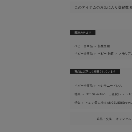
このアイテムのお気に入り登録数
関連カテゴリ
ベビー全商品
新生児服
＞
ベビー全商品
ベビー 雑貨
メモリア
＞
＞
商品は以下にも掲載されています
ベビー全商品
セレモニードレス
＞
特集
Gift Selection 出産祝い
〜1
＞
＞
特集
ハレの日に着るANGELIEBEの
＞
返品・交換
キャンセル