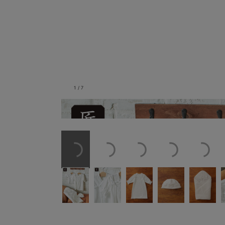
1
/
7