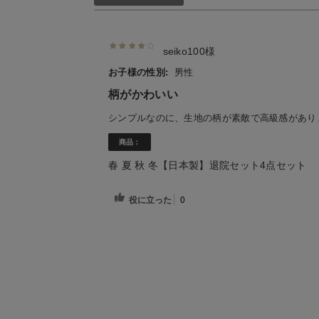
seiko100様
お子様の性別:
男性
柄がかわいい
シンプルなのに、生地の柄が素敵で高級感があり
商品：
春 夏 秋 冬【日本製】退院セット4点セット
役に立った
0