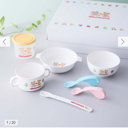
ー/残り2点
コンビ肌着・新生児/ベビー肌着
ベビー ワンピース
ベビー袴
ベビー ブランケット・タオルケット
子育て便利家電
抱っこ紐
夏のお役立ちベビーウェア
【アウトレット】トップス・授乳トップス
透け防止
再入荷｜アウター
トップス
【37周年祭セール】4
【〜10℃】3月中旬
涼しくて可愛い「ワン
デニム
きれいめトップス派
マタニティインナー
【オフィスカジュアル
パンツタイプ
【フォーマル】ボトム
【ベビー】半袖
2WAYオール
Aライン ・フレアワ
〜5,000円（税込）
綿混素材
赤ちゃんへ使うもの
【冬のあったか特集】
ー/残り2点
ツーウェイオール・2WAYオール（新生児）
ベビー パンツ
おくるみ（新生児）
プレイマット・ベビー マット
ベビーケープ
シンカーパイル特集
【アウトレット】ボトムス
見えてもカワイイ
パンツ
レギンス
きれいめスカート派
ベビー
【フォーマル】トップ
【ベビー】グッズ
コンビ肌着
Iライン ・タイトシ
〜10,000円（税込）
腹巻・ひざ上パンツ
産後に使うグッズ
【冬のあったか特集】
￥5,500
ベビー ブルマ
ベビー 雑貨 小物
ベビーの動物なりきり特集
【アウトレット】パジャマ
コットン素材
スカート
オフィス
きれいめ美脚パンツ派
短肌着
快適ウェア10%OFF
ジャンパースカート/
10,001円（税込）〜
保温&リカバリー
【冬のあったか特集】
カートに入れる
ベビー スカート
ベビー安全グッズ
ベビー 夏のお役立ちグッズ特集
【アウトレット】インナー
冷房対策
パジャマ
ツィード派
セット
ワーク・オフィス
女の子におススメのギ
レギンス・タイツ
ー
ベビートップス
ベビーおもちゃ
【素材別】ベビーロンパース特集
【アウトレット】ベビー
接触冷感素材
インナー
MAX55%OFF ブラッ
王道シンプル派
カジュアル
男の子におススメのギ
カップ付きインナー
閉じる
ベビー アウター
メモリアルグッズ
袴ロンパース特集
Tシャツブラ
雑貨
セットアップ派
フォーマル / オケー
定番ギフト
あったか度◎
ベビー セットアップ
授乳・調乳・お食事
ブラトップ
ベビー
あったかアイテム｜ベ
もらって嬉しいギフト
裏起毛素材
スタイ・よだれかけ（新生児・ベビー）
哺乳瓶
親子セット
かわいくておもしろい
ベビー帽子（新生児・乳児）
赤ちゃん 洗剤・洗濯用品・お掃除
快適機能ウェア特集 トップス
何枚あっても嬉しいア
新生児スリーパー・ベビーパジャマ
赤ちゃん お風呂・ベビースキンケア
快適機能ウェア特集 ボトムス
長く使えるアイテム
おむつ関連グッズ
快適機能ウェア特集 パジャマ
ベビーシューズ・ファーストシューズ・ベビー靴下
お部屋映えアイテム
1
/
20