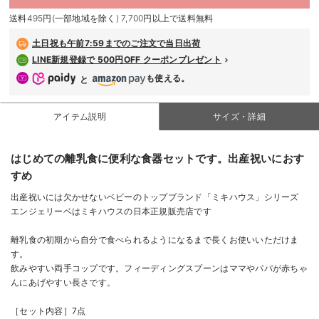
デロンギ
送料495円(一部地域を除く) 7,700円以上で送料無料
入院準備の持ち物チェック
土日祝も
午前7:59までのご注文で当日出荷
LINE新規登録で 500円OFF クーポンプレゼント
も使える。
と
アイテム説明
サイズ・詳細
はじめての離乳食に便利な食器セットです。出産祝いにおす
すめ
出産祝いには欠かせないベビーのトップブランド「ミキハウス」シリーズ
エンジェリーベはミキハウスの日本正規販売店です
離乳食の初期から自分で食べられるようになるまで長くお使いいただけま
す。
飲みやすい両手コップです。フィーディングスプーンはママやパパが赤ちゃ
んにあげやすい長さです。
［セット内容］7点