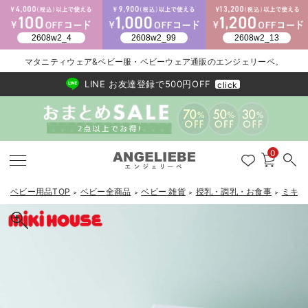
2026/NewArrival
送料495円(一部地域を除く) 7,700円以上で送料無料
マタニティウェア&ベビー服・ベビーウェア通販のエンジェリーベ。
LINE お友達登録で500円OFF
click
0
ベビー用品TOP
ベビー全商品
ベビー 雑貨
授乳・調乳・お食事
ミキハ
＞
＞
＞
＞
戻る
戻る
戻る
戻る
戻る
戻る
戻る
戻る
戻る
戻る
戻る
戻る
戻る
戻る
戻る
戻る
戻る
戻る
戻る
戻る
戻る
戻る
戻る
戻る
戻る
戻る
戻る
戻る
戻る
戻る
戻る
カートに入れる
新生児服全て
ベビー服全て
シーズンアイテム全て
ベビー・新生児 寝具全て
ベビー 雑貨全て
お出かけグッズ全て
ベビー｜季節の特集全て
アウトレット全て
特集全て
再入荷全て
送料無料アイテム全て
ブラキャミ おまとめ
【37周年祭セール】
気温差別オススメアイ
マタニティウェア お
こだわりの履き心地！
出産準備応援割全て
春のマタニティワンピ
Gift Selection 
冬の冷え対策インナー
入院準備の持ち物チェ
冬のあったか特集全て
【ミキハウス】テーブルウェア7点セット
出産準備
ロンパース・カバーオール
甚平・浴衣
ベビーベッド・布団 （ベビー・新生児）
ベビーカー
猛暑からベビーを守るひんやりグッズ
【アウトレット】ワンピース
抗菌防臭加工
再入荷｜インナー
ベビーチェア（ハイローチェア）・ベビーラック
ワンピース
【37周年祭セール】2
【15℃】3月下旬～
動きやすく着回しでき
強撚スムース(コスパ
【おまとめ割】パジャ
カジュアル
ジャケット派
マタニティパジャマ
【オフィスカジュアル
レギンスタイプ
【フォーマル】ワンピ
【ベビー】長袖
ハンカチ
快適ウェア10%OFF
セットアップ・ レイ
〜3,000円（税込）
薄くてあったか
入院してすぐ使うグッ
【冬のあったか特集】