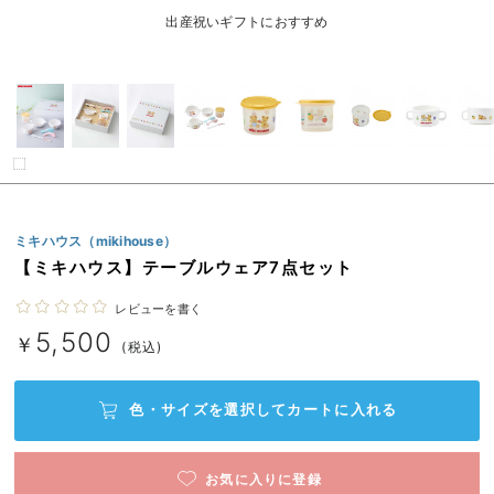
ベビー リュック
erbaviva（エルバビーバ）
出産祝いギフトにおすすめ
ベビー 小物
安心の日本製。先輩ママが買ってよかった！本当に必要な出産準備品
ハレの日に着るANGELIEBEのセレモニー
買って正解！高評価レビューアイテム
冬に可愛いニットがお得！
ミキハウス（mikihouse）
親子コーデ｜ママとベビーにおすすめ！
【ミキハウス】テーブルウェア7点セット
便利な育児家電
レビューを書く
Gift Selection 出産祝い
5,500
￥
(税込)
ロンパースはいつからいつまで使う？選ぶポイントも解説！
色・サイズを選択して
カートに入れる
保育園・入園準備特集
ファルスカ
お気に入りに登録