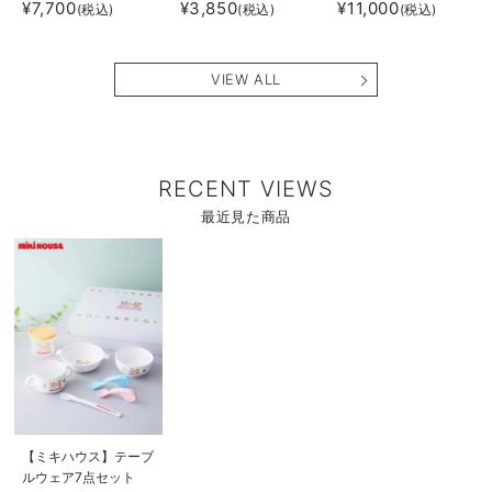
¥7,700
¥3,850
¥11,000
(税込)
(税込)
(税込)
VIEW ALL
RECENT VIEWS
最近見た商品
商
品
詳
細
を
見
る
商
【ミキハウス】テーブ
品
ルウェア7点セット
詳