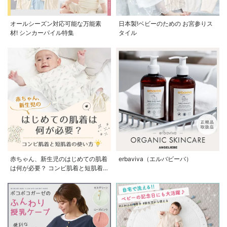
オールシーズン対応可能な万能素
日本製!ベビーのための お宮参りス
材! シンカーパイル特集
タイル
赤ちゃん、新生児のはじめての肌着
erbaviva（エルバビーバ）
は何が必要？ コンビ肌着と短肌着
の使い方