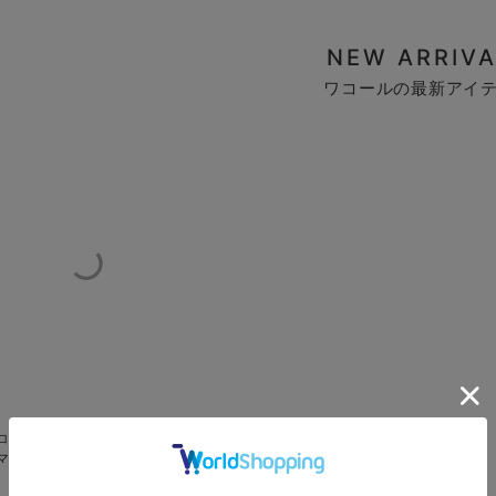
NEW ARRIVA
ワコールの最新アイ
コール 【110Ｄ】＜着圧タイプ
マタニティタイツ