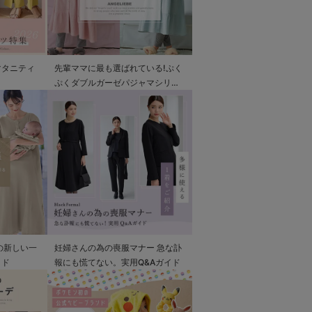
マタニティ
先輩ママに最も選ばれている!ぷく
ぷくダブルガーゼパジャマシリー
ズ
の新しい一
妊婦さんの為の喪服マナー 急な訃
イド
報にも慌てない。実用Q&Aガイド