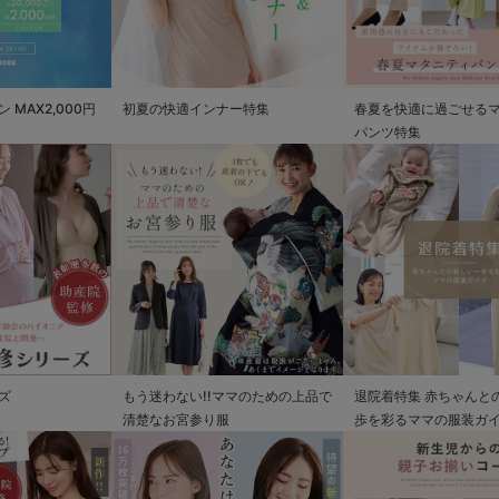
MAX2,000円
初夏の快適インナー特集
春夏を快適に過ごせる
パンツ特集
ズ
もう迷わない!!ママのための上品で
退院着特集 赤ちゃんと
清楚なお宮参り服
歩を彩るママの服装ガ