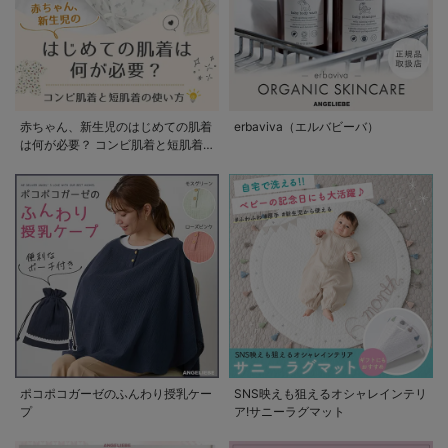
赤ちゃん、新生児のはじめての肌着
erbaviva（エルバビーバ）
は何が必要？ コンビ肌着と短肌着
の使い方
ポコポコガーゼのふんわり授乳ケー
SNS映えも狙えるオシャレインテリ
プ
ア!サニーラグマット