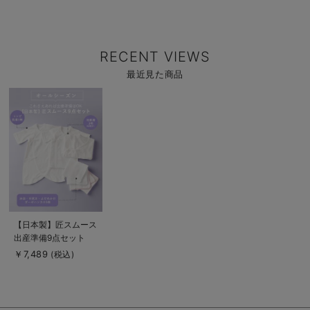
RECENT VIEWS
最近見た商品
商
品
詳
細
を
見
る
商
【日本製】匠スムース
品
出産準備9点セット
詳
細
￥7,489
(税込)
を
見
る