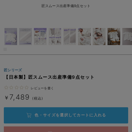
ベビー リュック
erbaviva（エルバビーバ）
匠スムース出産準備9点セット
ベビー 小物
安心の日本製。先輩ママが買ってよかった！本当に必要な出産準備品
ハレの日に着るANGELIEBEのセレモニー
買って正解！高評価レビューアイテム
冬に可愛いニットがお得！
親子コーデ｜ママとベビーにおすすめ！
匠シリーズ
【日本製】匠スムース出産準備9点セット
便利な育児家電
レビューを書く
Gift Selection 出産祝い
7,489
￥
(税込)
ロンパースはいつからいつまで使う？選ぶポイントも解説！
保育園・入園準備特集
色・サイズを選択して
カートに入れる
ファルスカ