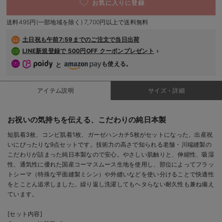
お気に入りに登録
デロンギ
送料495円(一部地域を除く) 7,700円以上で送料無料
入院準備の持ち物チェック
土日祝も
午前7:59までのご注文で当日出荷
LINE新規登録で 500円OFF クーポンプレゼント
も使える。
と
アイテム説明
サイズ・詳細
お祝いの気持ちを伝える、こだわりの純日本製
短肌着3枚、コンビ肌着1枚、ガーゼハンカチ5枚がセットになった、出産祝
いにぴったりな9点セットです。技術力の高さで知られる老舗・川端縫製の
こだわりが詰まった純日本製なので安心。やさしい肌触りと、伸縮性、吸湿
性、通気性に優れた国産コーマスムース生地を使用し、部位によってフラッ
トシーマ（特殊な平面縫製ミシン）や外縫いなどを使い分けることで快適性
をとことん追求しました。繰り返し洗濯してもヘタらない耐久性も兼ね備え
ています。
[セット内容]