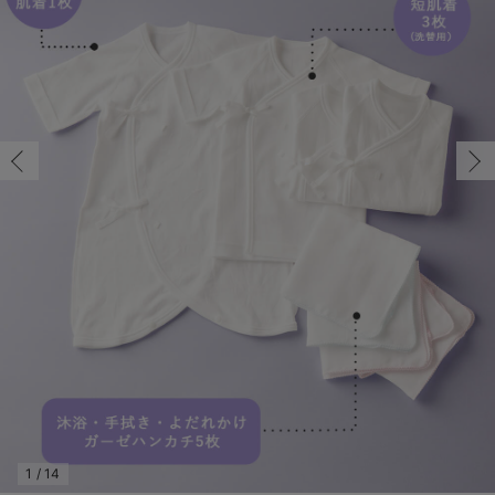
50-60/在庫あり
コンビ肌着・新生児/ベビー肌着
ベビー ワンピース
ベビー袴
ベビー ブランケット・タオルケット
子育て便利家電
抱っこ紐
夏のお役立ちベビーウェア
【アウトレット】トップス・授乳トップス
透け防止
再入荷｜アウター
トップス
【37周年祭セール】4
【〜10℃】3月中旬
涼しくて可愛い「ワン
デニム
きれいめトップス派
マタニティインナー
【オフィスカジュアル
パンツタイプ
【フォーマル】ボトム
【ベビー】半袖
2WAYオール
Aライン ・フレアワ
〜5,000円（税込）
綿混素材
赤ちゃんへ使うもの
【冬のあったか特集】
50-60/在庫あり
ツーウェイオール・2WAYオール（新生児）
ベビー パンツ
おくるみ（新生児）
プレイマット・ベビー マット
ベビーケープ
シンカーパイル特集
【アウトレット】ボトムス
見えてもカワイイ
パンツ
レギンス
きれいめスカート派
ベビー
【フォーマル】トップ
【ベビー】グッズ
コンビ肌着
Iライン ・タイトシ
〜10,000円（税込）
腹巻・ひざ上パンツ
産後に使うグッズ
【冬のあったか特集】
￥7,489
ベビー ブルマ
ベビー 雑貨 小物
ベビーの動物なりきり特集
【アウトレット】パジャマ
コットン素材
スカート
オフィス
きれいめ美脚パンツ派
短肌着
快適ウェア10%OFF
ジャンパースカート/
10,001円（税込）〜
保温&リカバリー
【冬のあったか特集】
カートに入れる
ベビー スカート
ベビー安全グッズ
ベビー 夏のお役立ちグッズ特集
【アウトレット】インナー
冷房対策
パジャマ
ツィード派
セット
ワーク・オフィス
女の子におススメのギ
レギンス・タイツ
オフホワイト
ベビートップス
ベビーおもちゃ
【素材別】ベビーロンパース特集
【アウトレット】ベビー
接触冷感素材
インナー
MAX55%OFF ブラッ
王道シンプル派
カジュアル
男の子におススメのギ
カップ付きインナー
閉じる
ベビー アウター
メモリアルグッズ
袴ロンパース特集
Tシャツブラ
雑貨
セットアップ派
フォーマル / オケー
定番ギフト
あったか度◎
ベビー セットアップ
授乳・調乳・お食事
ブラトップ
ベビー
あったかアイテム｜ベ
もらって嬉しいギフト
裏起毛素材
スタイ・よだれかけ（新生児・ベビー）
哺乳瓶
親子セット
かわいくておもしろい
ベビー帽子（新生児・乳児）
赤ちゃん 洗剤・洗濯用品・お掃除
快適機能ウェア特集 トップス
何枚あっても嬉しいア
新生児スリーパー・ベビーパジャマ
赤ちゃん お風呂・ベビースキンケア
快適機能ウェア特集 ボトムス
長く使えるアイテム
おむつ関連グッズ
快適機能ウェア特集 パジャマ
ベビーシューズ・ファーストシューズ・ベビー靴下
お部屋映えアイテム
1
/
14