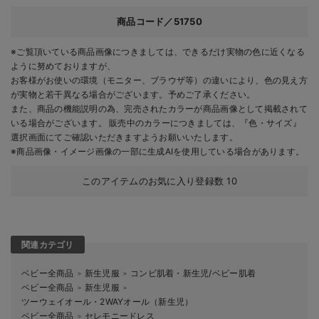
商品コード／51750
※ご覧頂いている商品画像につきましては、できるだけ実物の色に近くなる
ように努めておりますが、
お客様がお使いの環境（モニター、ブラウザ等）の違いにより、色の見え方
が実物と若干異なる場合がございます。予めご了承ください。
また、商品の機能説明の為、完売されたカラーが商品画像として掲載されて
いる場合がございます。 販売中のカラーにつきましては、『色・サイズ』
選択画面にてご確認いただきますようお願いいたします。
※商品画像・イメージ画像の一部に生成AIを使用している場合があります。
このアイテムのお気に入り登録数
10
関連カテゴリ
ベビー全商品
新生児服
コンビ肌着・新生児/ベビー肌着
＞
＞
ベビー全商品
新生児服
＞
＞
ツーウェイオール・2WAYオール（新生児）
ベビー全商品
セレモニードレス
＞