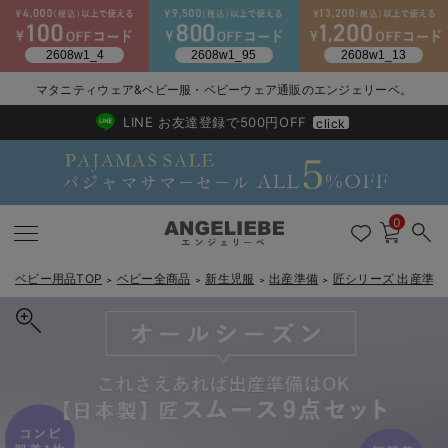
マタニティウェア&ベビー服・ベビーウェア通販のエンジェリーベ。
2026/NewArrival
送料495円(一部地域を除く) 7,700円以上で送料無料
LINE お友達登録で500円OFF
click
0
ベビー用品TOP
ベビー全商品
新生児服
出産準備
匠シリーズ 出産準備
＞
＞
＞
＞
戻る
戻る
戻る
戻る
戻る
戻る
戻る
戻る
戻る
戻る
戻る
戻る
戻る
戻る
戻る
戻る
戻る
戻る
戻る
戻る
戻る
戻る
戻る
戻る
戻る
戻る
戻る
戻る
戻る
戻る
戻る
カートに入れる
新生児服全て
ベビー服全て
シーズンアイテム全て
ベビー・新生児 寝具全て
ベビー 雑貨全て
お出かけグッズ全て
ベビー｜季節の特集全て
アウトレット全て
特集全て
再入荷全て
送料無料アイテム全て
ブラキャミ おまとめ
【37周年祭セール】
気温差別オススメアイ
マタニティウェア お
こだわりの履き心地！
出産準備応援割全て
春のマタニティワンピ
Gift Selection 
冬の冷え対策インナー
入院準備の持ち物チェ
冬のあったか特集全て
【日本製】匠スムース出産準備9点セット
出産準備
ロンパース・カバーオール
甚平・浴衣
ベビーベッド・布団 （ベビー・新生児）
ベビーカー
猛暑からベビーを守るひんやりグッズ
【アウトレット】ワンピース
抗菌防臭加工
再入荷｜インナー
ベビーチェア（ハイローチェア）・ベビーラック
ワンピース
【37周年祭セール】2
【15℃】3月下旬～
動きやすく着回しでき
強撚スムース(コスパ
【おまとめ割】パジャ
カジュアル
ジャケット派
マタニティパジャマ
【オフィスカジュアル
レギンスタイプ
【フォーマル】ワンピ
【ベビー】長袖
ハンカチ
快適ウェア10%OFF
セットアップ・ レイ
〜3,000円（税込）
薄くてあったか
入院してすぐ使うグッ
【冬のあったか特集】