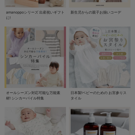
amanoppoシリーズ 出産祝いギフト
新生児からの親子お揃いコーデ
に!
オールシーズン対応可能な万能素
日本製!ベビーのための お宮参りス
材! シンカーパイル特集
タイル