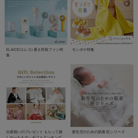
ELAiCE(エレス) 暑さ対策ファン特
モンポケ特集
集
出産祝いのプレゼント もらって嬉
新生児のための肌着 匠シリーズ
しかったもの・ギフトランキング