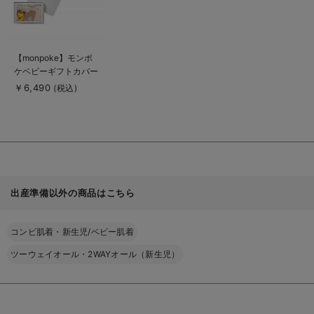
商
【monpoke】モンポ
品
ケベビーギフトカバー
詳
細
オール3点セット
￥6,490
(税込)
を
見
る
出産準備以外の商品はこちら
コンビ肌着・新生児/ベビー肌着
ツーウェイオール・2WAYオール（新生児）