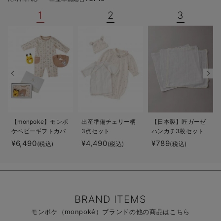
1
2
3
【monpoke】モンポ
出産準備チェリー柄
【日本製】匠ガーゼ
ケベビーギフトカバ
3点セット
ハンカチ3枚セット
ーオール3点セット
¥6,490
¥4,490
¥789
(税込)
(税込)
(税込)
BRAND ITEMS
モンポケ（monpoké）ブランドの他の商品はこちら