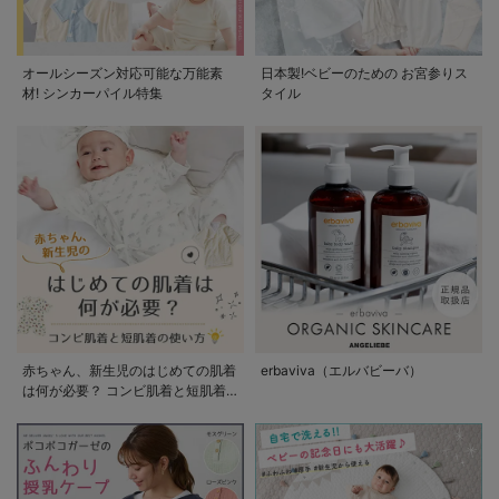
オールシーズン対応可能な万能素
日本製!ベビーのための お宮参りス
材! シンカーパイル特集
タイル
赤ちゃん、新生児のはじめての肌着
erbaviva（エルバビーバ）
は何が必要？ コンビ肌着と短肌着
の使い方