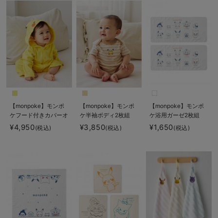
【monpoke】モンポ
【monpoke】モンポ
【monpoke】モンポ
ケフード付きカバーオ
ケ半袖ボディ2枚組
ケ浴用ガーゼ2枚組
ール
¥4,950
¥3,850
¥1,650
(税込)
(税込)
(税込)