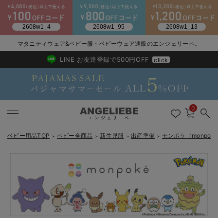
2026/NewArrival
送料495円(一部地域を除く) 7,700円以上で送料無料
マタニティウェア&ベビー服・ベビーウェア通販のエンジェリーベ。
LINE お友達登録で500円OFF
click
0
ベビー用品TOP
ベビー全商品
新生児服
出産準備
モンポケ（monpok
＞
＞
＞
＞
戻る
戻る
戻る
戻る
戻る
戻る
戻る
戻る
戻る
戻る
戻る
戻る
戻る
戻る
戻る
戻る
戻る
戻る
戻る
戻る
戻る
戻る
戻る
戻る
戻る
戻る
戻る
戻る
戻る
戻る
戻る
カートに入れる
新生児服全て
ベビー服全て
シーズンアイテム全て
ベビー・新生児 寝具全て
ベビー 雑貨全て
お出かけグッズ全て
ベビー｜季節の特集全て
アウトレット全て
特集全て
再入荷全て
送料無料アイテム全て
ブラキャミ おまとめ
【37周年祭セール】
気温差別オススメアイ
マタニティウェア お
こだわりの履き心地！
出産準備応援割全て
春のマタニティワンピ
Gift Selection 
冬の冷え対策インナー
入院準備の持ち物チェ
冬のあったか特集全て
【monpoke】モンポケベビーギフトカバーオール3点セット
出産準備
ロンパース・カバーオール
甚平・浴衣
ベビーベッド・布団 （ベビー・新生児）
ベビーカー
猛暑からベビーを守るひんやりグッズ
【アウトレット】ワンピース
抗菌防臭加工
再入荷｜インナー
ベビーチェア（ハイローチェア）・ベビーラック
ワンピース
【37周年祭セール】2
【15℃】3月下旬～
動きやすく着回しでき
強撚スムース(コスパ
【おまとめ割】パジャ
カジュアル
ジャケット派
マタニティパジャマ
【オフィスカジュアル
レギンスタイプ
【フォーマル】ワンピ
【ベビー】長袖
ハンカチ
快適ウェア10%OFF
セットアップ・ レイ
〜3,000円（税込）
薄くてあったか
入院してすぐ使うグッ
【冬のあったか特集】