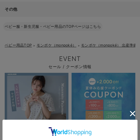
その他
ベビー服・新生児服・ベビー用品のTOPページはこちら
ベビー用品TOP
モンポケ（monpoké）
モンポケ（monpoké） 出産準備
＞
＞
EVENT
セール / クーポン情報