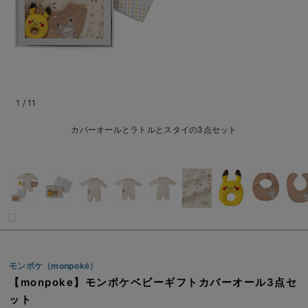
ベビー リュック
erbaviva（エルバビーバ）
ベビー 小物
安心の日本製。先輩ママが買ってよかった！本当に必要な出産準備品
ハレの日に着るANGELIEBEのセレモニー
買って正解！高評価レビューアイテム
1
/
11
冬に可愛いニットがお得！
カバーオールとラトルとスタイの3点セット
親子コーデ｜ママとベビーにおすすめ！
便利な育児家電
Gift Selection 出産祝い
ロンパースはいつからいつまで使う？選ぶポイントも解説！
保育園・入園準備特集
モンポケ（monpoké）
【monpoke】モンポケベビーギフトカバーオール3点セ
ファルスカ
ット