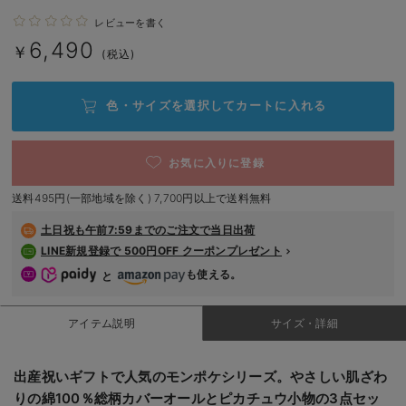
デロンギ
レビューを書く
6,490
￥
入院準備の持ち物チェック
(税込)
色・サイズを選択して
カートに入れる
お気に入りに登録
送料495円(一部地域を除く) 7,700円以上で送料無料
土日祝も
午前7:59までのご注文で当日出荷
LINE新規登録で 500円OFF クーポンプレゼント
も使える。
と
アイテム説明
サイズ・詳細
出産祝いギフトで人気のモンポケシリーズ。やさしい肌ざわ
りの綿100％総柄カバーオールとピカチュウ小物の3点セッ