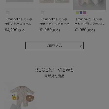
【monpoke】モンポ
【monpoke】モンポ
【monpoke】モンポ
ケ正方形バスタオル
ケオーガニックガーゼ
ケループ付きタオルハ
ハンカチ3枚組
ンカチ
¥4,290
¥1,980
¥1,980
(税込)
(税込)
(税込)
VIEW ALL
RECENT VIEWS
最近見た商品
商
品
詳
細
を
見
る