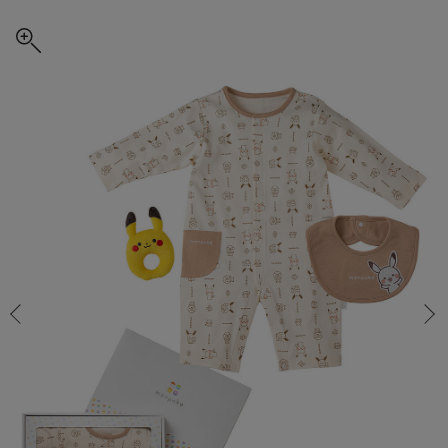
ー/在庫あり
コンビ肌着・新生児/ベビー肌着
ベビー ワンピース
ベビー袴
ベビー ブランケット・タオルケット
子育て便利家電
抱っこ紐
夏のお役立ちベビーウェア
【アウトレット】トップス・授乳トップス
透け防止
再入荷｜アウター
トップス
【37周年祭セール】4
【〜10℃】3月中旬
涼しくて可愛い「ワン
デニム
きれいめトップス派
マタニティインナー
【オフィスカジュアル
パンツタイプ
【フォーマル】ボトム
【ベビー】半袖
2WAYオール
Aライン ・フレアワ
〜5,000円（税込）
綿混素材
赤ちゃんへ使うもの
【冬のあったか特集】
ー/在庫あり
ツーウェイオール・2WAYオール（新生児）
ベビー パンツ
おくるみ（新生児）
プレイマット・ベビー マット
ベビーケープ
シンカーパイル特集
【アウトレット】ボトムス
見えてもカワイイ
パンツ
レギンス
きれいめスカート派
ベビー
【フォーマル】トップ
【ベビー】グッズ
コンビ肌着
Iライン ・タイトシ
〜10,000円（税込）
腹巻・ひざ上パンツ
産後に使うグッズ
【冬のあったか特集】
￥6,490
ベビー ブルマ
ベビー 雑貨 小物
ベビーの動物なりきり特集
【アウトレット】パジャマ
コットン素材
スカート
オフィス
きれいめ美脚パンツ派
短肌着
快適ウェア10%OFF
ジャンパースカート/
10,001円（税込）〜
保温&リカバリー
【冬のあったか特集】
カートに入れる
ベビー スカート
ベビー安全グッズ
ベビー 夏のお役立ちグッズ特集
【アウトレット】インナー
冷房対策
パジャマ
ツィード派
セット
ワーク・オフィス
女の子におススメのギ
レギンス・タイツ
ー
ベビートップス
ベビーおもちゃ
【素材別】ベビーロンパース特集
【アウトレット】ベビー
接触冷感素材
インナー
MAX55%OFF ブラッ
王道シンプル派
カジュアル
男の子におススメのギ
カップ付きインナー
閉じる
ベビー アウター
メモリアルグッズ
袴ロンパース特集
Tシャツブラ
雑貨
セットアップ派
フォーマル / オケー
定番ギフト
あったか度◎
ベビー セットアップ
授乳・調乳・お食事
ブラトップ
ベビー
あったかアイテム｜ベ
もらって嬉しいギフト
裏起毛素材
スタイ・よだれかけ（新生児・ベビー）
哺乳瓶
親子セット
かわいくておもしろい
ベビー帽子（新生児・乳児）
赤ちゃん 洗剤・洗濯用品・お掃除
快適機能ウェア特集 トップス
何枚あっても嬉しいア
新生児スリーパー・ベビーパジャマ
赤ちゃん お風呂・ベビースキンケア
快適機能ウェア特集 ボトムス
長く使えるアイテム
おむつ関連グッズ
快適機能ウェア特集 パジャマ
ベビーシューズ・ファーストシューズ・ベビー靴下
お部屋映えアイテム