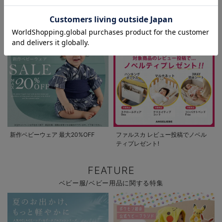
パジャマサマーセール全品5%OFF
夏休み応援クーポン MAX2,000円
お気に入り商品を確認する
お買い物を続ける
カートへ進む
OFF
新作ベビーウェア 最大20%OFF
ファルスカ レビュー投稿でノベル
ティプレゼント!
FEATURE
ベビー服/ベビー用品に関する特集