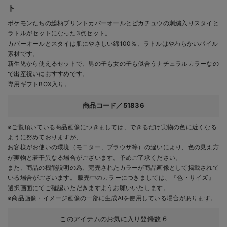
ト
ポケモンたちの総柄プリントカバーオールとピカチュウの刺繍入りスタイと
ラトルがセットになった3点セット。
カバーオールとスタイは肌にやさしい綿100％、ラトルはやわらかいパイル
素材です。
新生児から使えるセットで、男の子も女の子も似合うナチュラルカラーなの
で出産祝いにおすすめです。
専用ギフトBOX入り。
商品コード／51836
※ご覧頂いている商品画像につきましては、できるだけ実物の色に近くなる
ように努めておりますが、
お客様がお使いの環境（モニター、ブラウザ等）の違いにより、色の見え方
が実物と若干異なる場合がございます。予めご了承ください。
また、商品の機能説明の為、完売されたカラーが商品画像として掲載されて
いる場合がございます。 販売中のカラーにつきましては、『色・サイズ』
選択画面にてご確認いただきますようお願いいたします。
※商品画像・イメージ画像の一部に生成AIを使用している場合があります。
このアイテムのお気に入り登録数
6