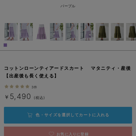
erbaviva（エルバビーバ）
パープル
安心の日本製。先輩ママが買ってよかった！本当に必要な出産準備品
ハレの日に着るANGELIEBEのセレモニー
買って正解！高評価レビューアイテム
冬に可愛いニットがお得！
親子コーデ｜ママとベビーにおすすめ！
コットンローンティアードスカート マタニティ・産後
【出産後も長く使える】
便利な育児家電
3件
Gift Selection 出産祝い
5,490
￥
(税込)
ロンパースはいつからいつまで使う？選ぶポイントも解説！
色・サイズを選択して
カートに入れる
保育園・入園準備特集
ファルスカ
お気に入りに登録