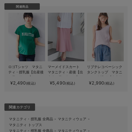
関連商品
ロゴTシャツ マタニ
マーメイドスカート
リブテレコベーシック
ティ・授乳服【出産後
マタニティ・産後【出
タンクトップ マタニ
も長く使える】
産後も長く使える】
ティ・授乳服【出産後
¥2,490
¥5,490
¥2,990
も長く使える】
(税込)
(税込)
(税込)
関連カテゴリ
マタニティ・授乳服 全商品
マタニティウェア
＞
＞
マタニティ トップス
マタニティ・授乳服 全商品
マタニティウェア
＞
＞