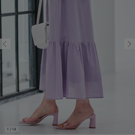
マタニティ パンツ
マタニティ ショーツ
授乳トップス
マタニティ オフィス 通勤服
授乳 ケープ
マタニティレギンス
【アウトレット】トップス・授乳トップス
透け防止
再入荷｜アウター
トップス
【37周年祭セール】4
【〜10℃】3月中旬
涼しくて可愛い「ワン
デニム
きれいめトップス派
マタニティインナー
【オフィスカジュアル
パンツタイプ
【フォーマル】ボトム
【ベビー】半袖
2WAYオール
Aライン ・フレアワ
〜5,000円（税込）
綿混素材
赤ちゃんへ使うもの
【冬のあったか特集】
M/在庫あり
マタニティ スカート
妊婦帯・腹帯・産前ガードル
マタニティ ドレス（結婚式・お呼ばれ）
【アウトレット】ボトムス
見えてもカワイイ
パンツ
レギンス
きれいめスカート派
ベビー
【フォーマル】トップ
【ベビー】グッズ
コンビ肌着
Iライン ・タイトシ
〜10,000円（税込）
腹巻・ひざ上パンツ
産後に使うグッズ
【冬のあったか特集】
M/在庫あり
￥5,490
マタニティ トップス
マタニティ 授乳 キャミソール
マタニティ フォーマル パンツ・ボトムス
【アウトレット】パジャマ
コットン素材
スカート
オフィス
きれいめ美脚パンツ派
短肌着
快適ウェア10%OFF
ジャンパースカート/
10,001円（税込）〜
保温&リカバリー
【冬のあったか特集】
カートに入れる
マタニティ アウター（コート）・ママコート
産褥ショーツ
【アウトレット】インナー
冷房対策
パジャマ
ツィード派
セット
ワーク・オフィス
女の子におススメのギ
レギンス・タイツ
L/在庫あり
パープル
骨盤・マタニティベルト （妊娠中・産後）
【アウトレット】ベビー
接触冷感素材
インナー
MAX55%OFF ブラッ
王道シンプル派
カジュアル
男の子におススメのギ
カップ付きインナー
L/在庫あり
￥5,490
産後 ガードル インナー
Tシャツブラ
雑貨
セットアップ派
フォーマル / オケー
定番ギフト
あったか度◎
カートに入れる
マタニティ 腹巻き
ブラトップ
ベビー
あったかアイテム｜ベ
もらって嬉しいギフト
裏起毛素材
親子セット
かわいくておもしろい
閉じる
快適機能ウェア特集 トップス
何枚あっても嬉しいア
快適機能ウェア特集 ボトムス
長く使えるアイテム
快適機能ウェア特集 パジャマ
お部屋映えアイテム
1
/
14