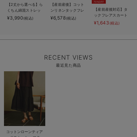
70%OFF
【2丈から選べる】ら
【産前産後】コット
【産前産後対応】タ
くちん綿混ストレッ
ンリネンタックフレ
ックフレアスカート
チリブナロースカー
アスカート【出産後
¥3,990
¥6,578
(税込)
(税込)
【出産後も長く使え
ト マタニティ・産
も長く使える】
¥1,643
(税込)
る】
後【出産後も長く使
える】
RECENT VIEWS
最近見た商品
商
品
詳
細
を
見
る
商
コットンローンティア
品