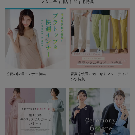
マタニティ用品に関する特集
¥2,490
¥5,490
¥2,990
(税込)
(税込)
(税込)
える】
く使える】
授乳服【出産後も
長く使える】
初夏の快適インナー特集
春夏を快適に過ごせるマタニティパ
ンツ特集