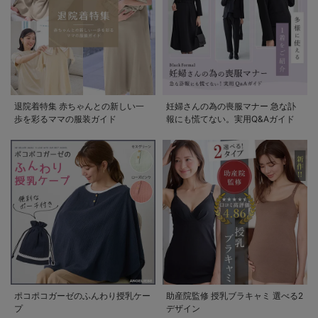
退院着特集 赤ちゃんとの新しい一
妊婦さんの為の喪服マナー 急な訃
歩を彩るママの服装ガイド
報にも慌てない。実用Q&Aガイド
ポコポコガーゼのふんわり授乳ケー
助産院監修 授乳ブラキャミ 選べる2
プ
デザイン