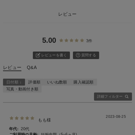
レビュー
5.00
3件
レビューを書く
質問する
レビュー
Q&A
日付順 ↓
評価順
いいね数順
購入確認順
写真・動画付き順
詳細フィルター
2023-08-25
もも様
年代:
20代
ご利用時の月齢:
妊娠中期（5~6ヶ月)