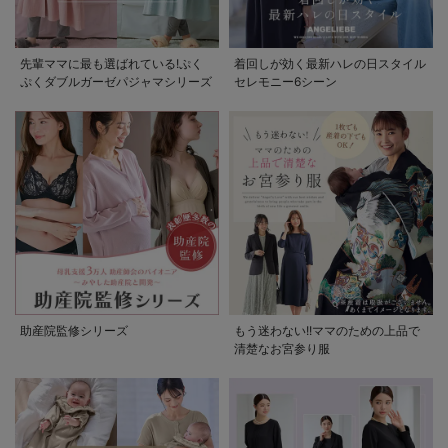
先輩ママに最も選ばれている!ぷく
着回しが効く最新ハレの日スタイル
ぷくダブルガーゼパジャマシリーズ
セレモニー6シーン
助産院監修シリーズ
もう迷わない!!ママのための上品で
清楚なお宮参り服