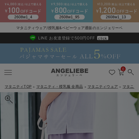
2026/NewArrival
送料495円(一部地域を除く) 7,700円以上で送料無料
マタニティウェア/授乳服&ベビーウェア通販のエンジェリーベ
LINE お友達登録で500円OFF
click
0
マタニティTOP
マタニティ・授乳服 全商品
マタニティウェア
マタニテ
＞
＞
＞
戻る
戻る
戻る
戻る
戻る
戻る
戻る
戻る
戻る
戻る
戻る
戻る
戻る
戻る
戻る
戻る
戻る
戻る
戻る
戻る
戻る
戻る
戻る
戻る
戻る
戻る
戻る
戻る
戻る
戻る
戻る
カートに入れる
マタニティウェア全て
マタニティ 下着・インナー全て
授乳服全て
マタニティ フォーマル全て
授乳用品全て
マタニティレッグウェア全て
マタニティ ボディケア全て
アウトレット全て
特集全て
再入荷全て
送料無料アイテム全て
ブラキャミ おまとめ
【37周年祭セール】
気温差別オススメアイ
マタニティウェア お
こだわりの履き心地！
出産準備応援割全て
春のマタニティワンピ
Gift Selection 
冬の冷え対策インナー
入院準備の持ち物チェ
冬のあったか特集全て
コットンローンティアードスカート マタニティ・産後【出産後も長
マタニティ ワンピース
授乳ワンピース
マタニティ スーツ
妊婦用 抱き枕・授乳クッション
マタニティストッキング・タイツ
妊娠線クリーム
【アウトレット】ワンピース
抗菌防臭加工
再入荷｜インナー
授乳ブラ・マタニティブラ（マタニティインナー・産後用品）
ワンピース
【37周年祭セール】2
【15℃】3月下旬～
動きやすく着回しでき
強撚スムース(コスパ
【おまとめ割】パジャ
カジュアル
ジャケット派
マタニティパジャマ
【オフィスカジュアル
レギンスタイプ
【フォーマル】ワンピ
【ベビー】長袖
ハンカチ
快適ウェア10%OFF
セットアップ・ レイ
〜3,000円（税込）
薄くてあったか
入院してすぐ使うグッ
【冬のあったか特集】
く使える】