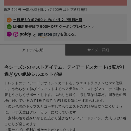
デロンギ
送料495円(一部地域を除く) 7,700円以上で送料無料
入院準備の持ち物チェック
土日祝も
午前7:59までのご注文で当日出荷
LINE新規登録で 500円OFF クーポンプレゼント
も使える。
と
アイテム説明
サイズ・詳細
今シーズンのマストアイテム、ティアードスカートは広がり
過ぎない絶妙シルエットが鍵
トレンドのティアードデザインスカートを、ウエストラクチンなママ仕様
に。やわらかく伸びてフィットするベア天竺のウエストがマタニティ期のお
腹をやさしくサポートします。ふわりと軽く、涼し気な綿素材。同系色の裏
地が付いているので1枚で着ても透け感を気にせず着られます。
・淡い色味のトップスとコーデしてもウエストの透けが目立ちにくいよう
に、ベア天竺はグレーカラーになっています
・素材の落ち感をいかした広がり過ぎないティアードライン。大人っぽい着
こなしが楽しめます
・両サイドに便利なポケットがついています