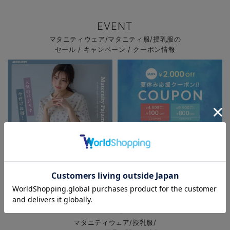
EVENT
マタニティウェア/マタニティ服/授乳服の
セール / キャンペーン / クーポン情報
お買い物を続ける
カートへ進む
RELATED ITEMS
関連商品
3
3
3
お気に入り商品を確認する
パジャマサマーセール全品5%OFF
夏休み応援クーポン MAX2,000円
OFF
FEATURE
ロゴTシャツ マ
マーメイドスカー
リブテレコベーシ
タニティ・授乳服
ト マタニティ・
ックタンクトッ
マタニティウェア/授乳服/
【出産後も長く使
産後【出産後も長
プ マタニティ・