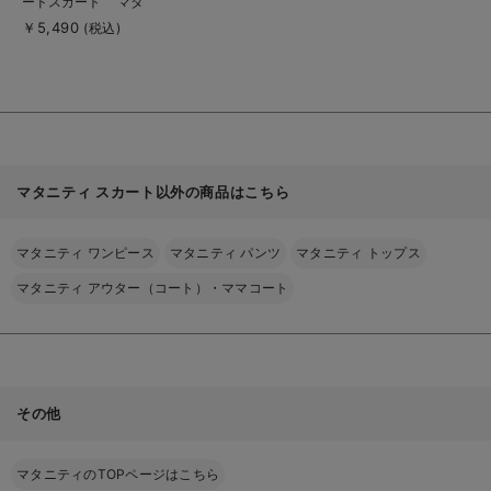
ードスカート マタ
詳
細
ニティ・産後【出産後
￥5,490
(税込)
を
も長く使える】
見
る
マタニティ スカート以外の商品はこちら
マタニティ ワンピース
マタニティ パンツ
マタニティ トップス
マタニティ アウター（コート）・ママコート
その他
マタニティのTOPページはこちら