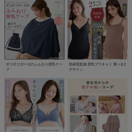
ポコポコガーゼのふんわり授乳ケー
助産院監修 授乳ブラキャミ 選べる2
プ
デザイン