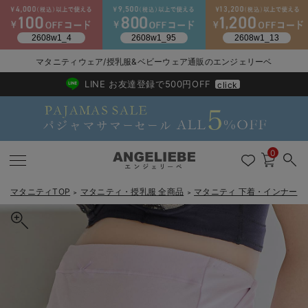
2026/NewArrival
送料495円(一部地域を除く) 7,700円以上で送料無料
マタニティウェア/授乳服&ベビーウェア通販のエンジェリーベ
LINE お友達登録で500円OFF
click
0
マタニティTOP
マタニティ・授乳服 全商品
マタニティ 下着・インナー
＞
＞
＞
戻る
戻る
戻る
戻る
戻る
戻る
戻る
戻る
戻る
戻る
戻る
戻る
戻る
戻る
戻る
戻る
戻る
戻る
戻る
戻る
戻る
戻る
戻る
戻る
戻る
戻る
戻る
戻る
戻る
戻る
戻る
カートに入れる
マタニティウェア全て
マタニティ 下着・インナー全て
授乳服全て
マタニティ フォーマル全て
授乳用品全て
マタニティレッグウェア全て
マタニティ ボディケア全て
アウトレット全て
特集全て
再入荷全て
送料無料アイテム全て
ブラキャミ おまとめ
【37周年祭セール】
気温差別オススメアイ
マタニティウェア お
こだわりの履き心地！
出産準備応援割全て
春のマタニティワンピ
Gift Selection 
冬の冷え対策インナー
入院準備の持ち物チェ
冬のあったか特集全て
犬印本舗 これ1枚でらくちん妊婦帯
マタニティ ワンピース
授乳ワンピース
マタニティ スーツ
妊婦用 抱き枕・授乳クッション
マタニティストッキング・タイツ
妊娠線クリーム
【アウトレット】ワンピース
抗菌防臭加工
再入荷｜インナー
授乳ブラ・マタニティブラ（マタニティインナー・産後用品）
ワンピース
【37周年祭セール】2
【15℃】3月下旬～
動きやすく着回しでき
強撚スムース(コスパ
【おまとめ割】パジャ
カジュアル
ジャケット派
マタニティパジャマ
【オフィスカジュアル
レギンスタイプ
【フォーマル】ワンピ
【ベビー】長袖
ハンカチ
快適ウェア10%OFF
セットアップ・ レイ
〜3,000円（税込）
薄くてあったか
入院してすぐ使うグッ
【冬のあったか特集】