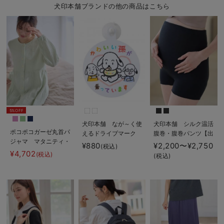
犬印本舗ブランドの他の商品はこちら
5%OFF
犬印本舗 なが～く使
犬印本舗 シルク温活
ポコポコガーゼ丸首パ
えるドライブマーク
腹巻・腹巻パンツ【出
ジャマ マタニティ・
産後も長く使える】
¥880
¥2,200〜¥2,750
(税込)
授乳パジャマ【産後も
¥4,702
(税込)
(税込)
長く着れる】
INUJIRUSHI（イヌジ
ルシ）