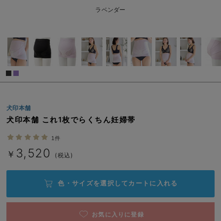
erbaviva（エルバビーバ）
L/在庫あり
ラベンダー
￥3,520
安心の日本製。先輩ママが買ってよかった！本当に必要な出産準備品
カートに入れる
ハレの日に着るANGELIEBEのセレモニー
買って正解！高評価レビューアイテム
閉じる
冬に可愛いニットがお得！
犬印本舗
親子コーデ｜ママとベビーにおすすめ！
犬印本舗 これ1枚でらくちん妊婦帯
便利な育児家電
1件
Gift Selection 出産祝い
3,520
￥
(税込)
ロンパースはいつからいつまで使う？選ぶポイントも解説！
色・サイズを選択して
カートに入れる
保育園・入園準備特集
ファルスカ
お気に入りに登録