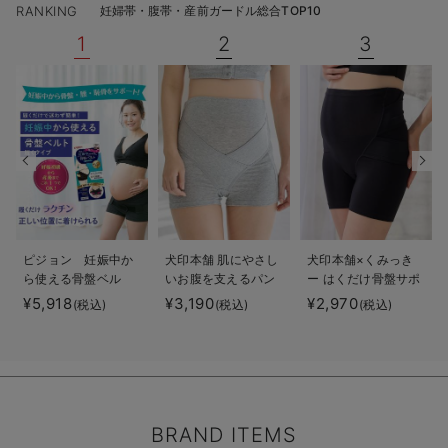
RANKING
妊婦帯・腹帯・産前ガードル総合TOP10
1
2
3
ピジョン 妊娠中か
犬印本舗 肌にやさし
犬印本舗×くみっき
ら使える骨盤ベル
いお腹を支えるパン
ー はくだけ骨盤サポ
ト 履くタイプ
ツ妊婦帯（オーガニ
ート妊婦帯
¥5,918
¥3,190
¥2,970
(税込)
(税込)
(税込)
ック）
BRAND ITEMS