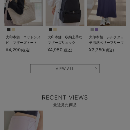
犬印本舗 コットンヌ
犬印本舗 収納上手な
犬印本舗 シルクタッ
ビ マザーズトート
マザーズリュック
チ涼感ベリーフリーマ
ポーチ付
キシスカート マタニ
¥4,290
¥4,950
¥2,750
(税込)
(税込)
(税込)
ティ・産後【出産後も
長く使える】
VIEW ALL
RECENT VIEWS
最近見た商品
商
品
詳
細
を