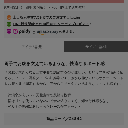
デロンギ
送料495円(一部地域を除く) 7,700円以上で送料無料
入院準備の持ち物チェック
土日祝も
午前7:59までのご注文で当日出荷
LINE新規登録で 500円OFF クーポンプレゼント
も使える。
と
アイテム説明
サイズ・詳細
両手でお腹を支えているような、快適なサポート感
「お腹が大きくなると背中側で調節するのが難しい」というママの悩みに応
える、フロント調整タイプの妊婦帯です。腰から伸びているサポートベルト
をお腹の前で固定するから、下から手で支えているようなフィット感です。
・綿混率が高いベア天竺素材で肌触り抜群
・裾はゴムを使っていないので食い込みにくく、締め付け感もなし
・ベルトの先端にあしらったレースがアクセント
商品コード／24842