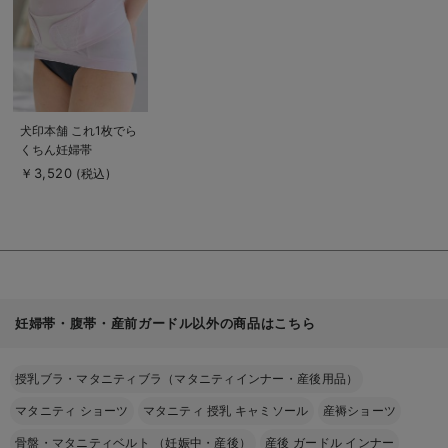
見
る
商
犬印本舗 これ1枚でら
品
くちん妊婦帯
詳
細
￥3,520
(税込)
を
見
る
妊婦帯・腹帯・産前ガードル以外の商品はこちら
授乳ブラ・マタニティブラ（マタニティインナー・産後用品）
マタニティ ショーツ
マタニティ 授乳 キャミソール
産褥ショーツ
骨盤・マタニティベルト （妊娠中・産後）
産後 ガードル インナー