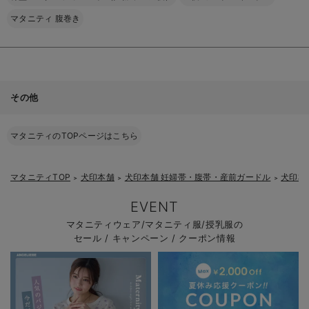
マタニティ 腹巻き
その他
マタニティのTOPページはこちら
マタニティTOP
犬印本舗
犬印本舗 妊婦帯・腹帯・産前ガードル
犬印本
＞
＞
＞
EVENT
マタニティウェア/マタニティ服/授乳服の
セール / キャンペーン / クーポン情報