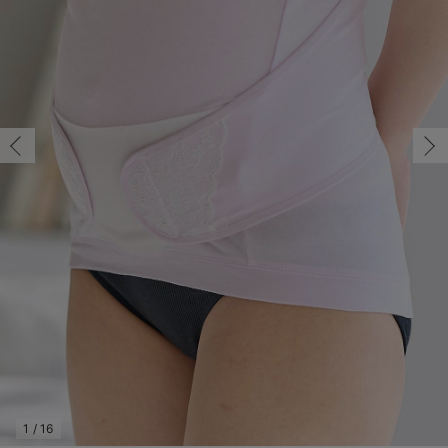
M/在庫あり
マタニティ パンツ
マタニティ ショーツ
授乳トップス
マタニティ オフィス 通勤服
授乳 ケープ
マタニティレギンス
【アウトレット】トップス・授乳トップス
透け防止
再入荷｜アウター
トップス
【37周年祭セール】4
【〜10℃】3月中旬
涼しくて可愛い「ワン
デニム
きれいめトップス派
マタニティインナー
【オフィスカジュアル
パンツタイプ
【フォーマル】ボトム
【ベビー】半袖
2WAYオール
Aライン ・フレアワ
〜5,000円（税込）
綿混素材
赤ちゃんへ使うもの
【冬のあったか特集】
M/在庫あり
マタニティ スカート
妊婦帯・腹帯・産前ガードル
マタニティ ドレス（結婚式・お呼ばれ）
【アウトレット】ボトムス
見えてもカワイイ
パンツ
レギンス
きれいめスカート派
ベビー
【フォーマル】トップ
【ベビー】グッズ
コンビ肌着
Iライン ・タイトシ
〜10,000円（税込）
腹巻・ひざ上パンツ
産後に使うグッズ
【冬のあったか特集】
￥3,520
マタニティ トップス
マタニティ 授乳 キャミソール
マタニティ フォーマル パンツ・ボトムス
【アウトレット】パジャマ
コットン素材
スカート
オフィス
きれいめ美脚パンツ派
短肌着
快適ウェア10%OFF
ジャンパースカート/
10,001円（税込）〜
保温&リカバリー
【冬のあったか特集】
カートに入れる
マタニティ アウター（コート）・ママコート
産褥ショーツ
【アウトレット】インナー
冷房対策
パジャマ
ツィード派
セット
ワーク・オフィス
女の子におススメのギ
レギンス・タイツ
L/在庫あり
ブラック
L/在庫あり
骨盤・マタニティベルト （妊娠中・産後）
【アウトレット】ベビー
接触冷感素材
インナー
MAX55%OFF ブラッ
王道シンプル派
カジュアル
男の子におススメのギ
カップ付きインナー
￥3,520
産後 ガードル インナー
Tシャツブラ
雑貨
セットアップ派
フォーマル / オケー
定番ギフト
あったか度◎
カートに入れる
マタニティ 腹巻き
ブラトップ
ベビー
あったかアイテム｜ベ
もらって嬉しいギフト
裏起毛素材
親子セット
かわいくておもしろい
M/在庫あり
M/在庫あり
快適機能ウェア特集 トップス
何枚あっても嬉しいア
￥3,520
快適機能ウェア特集 ボトムス
長く使えるアイテム
カートに入れる
快適機能ウェア特集 パジャマ
お部屋映えアイテム
1
/
16
L/在庫あり
ラベンダー