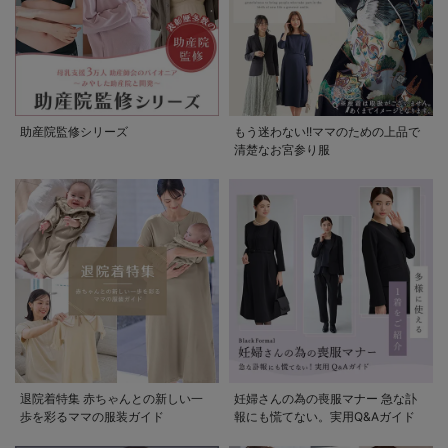
助産院監修シリーズ
もう迷わない!!ママのための上品で
清楚なお宮参り服
退院着特集 赤ちゃんとの新しい一
妊婦さんの為の喪服マナー 急な訃
歩を彩るママの服装ガイド
報にも慌てない。実用Q&Aガイド