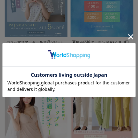
パジャマサマーセール全品5%OFF
夏休み応援クーポン MAX2,000円
OFF
FEATURE
お気に入り商品を確認する
お買い物を続ける
カートへ進む
マタニティウェア/授乳服/
マタニティ用品に関する特集