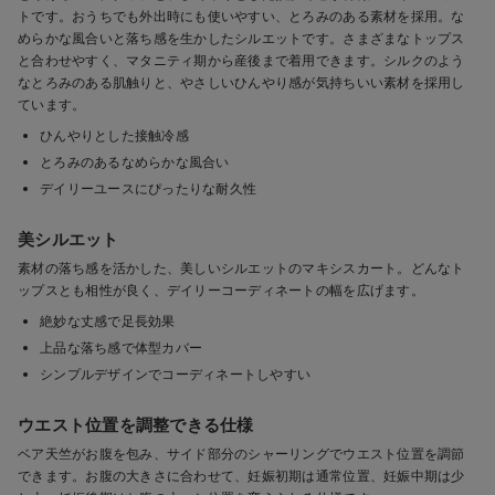
トです。おうちでも外出時にも使いやすい、とろみのある素材を採用。な
めらかな風合いと落ち感を生かしたシルエットです。さまざまなトップス
と合わせやすく、マタニティ期から産後まで着用できます。シルクのよう
なとろみのある肌触りと、やさしいひんやり感が気持ちいい素材を採用し
ています。
ひんやりとした接触冷感
とろみのあるなめらかな風合い
デイリーユースにぴったりな耐久性
美シルエット
素材の落ち感を活かした、美しいシルエットのマキシスカート。どんなト
ップスとも相性が良く、デイリーコーディネートの幅を広げます。
絶妙な丈感で足長効果
上品な落ち感で体型カバー
シンプルデザインでコーディネートしやすい
ウエスト位置を調整できる仕様
ベア天竺がお腹を包み、サイド部分のシャーリングでウエスト位置を調節
できます。お腹の大きさに合わせて、妊娠初期は通常位置、妊娠中期は少