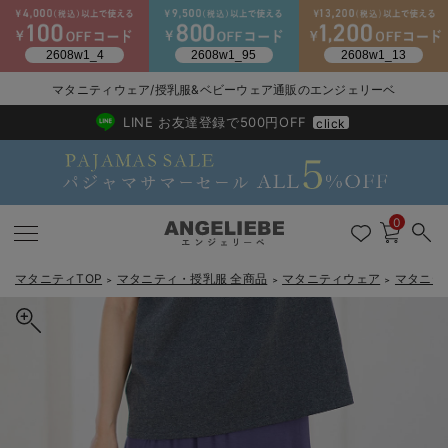
マタニティウェア/授乳服&ベビーウェア通販のエンジェリーベ
2026/NewArrival
送料495円(一部地域を除く) 7,700円以上で送料無料
LINE お友達登録で500円OFF
click
0
マタニティTOP
マタニティ・授乳服 全商品
マタニティウェア
マタニテ
＞
＞
＞
戻る
戻る
戻る
戻る
戻る
戻る
戻る
戻る
戻る
戻る
戻る
戻る
戻る
戻る
戻る
戻る
戻る
戻る
戻る
戻る
戻る
戻る
戻る
戻る
戻る
戻る
戻る
戻る
戻る
戻る
戻る
カートに入れる
マタニティウェア全て
マタニティ 下着・インナー全て
授乳服全て
マタニティ フォーマル全て
授乳用品全て
マタニティレッグウェア全て
マタニティ ボディケア全て
アウトレット全て
特集全て
再入荷全て
送料無料アイテム全て
ブラキャミ おまとめ
【37周年祭セール】
気温差別オススメアイ
マタニティウェア お
こだわりの履き心地！
出産準備応援割全て
春のマタニティワンピ
Gift Selection 
冬の冷え対策インナー
入院準備の持ち物チェ
冬のあったか特集全て
犬印本舗 シルクタッチ涼感ベリーフリーマキシスカート マタニテ
マタニティ ワンピース
授乳ワンピース
マタニティ スーツ
妊婦用 抱き枕・授乳クッション
マタニティストッキング・タイツ
妊娠線クリーム
【アウトレット】ワンピース
抗菌防臭加工
再入荷｜インナー
授乳ブラ・マタニティブラ（マタニティインナー・産後用品）
ワンピース
【37周年祭セール】2
【15℃】3月下旬～
動きやすく着回しでき
強撚スムース(コスパ
【おまとめ割】パジャ
カジュアル
ジャケット派
マタニティパジャマ
【オフィスカジュアル
レギンスタイプ
【フォーマル】ワンピ
【ベビー】長袖
ハンカチ
快適ウェア10%OFF
セットアップ・ レイ
〜3,000円（税込）
薄くてあったか
入院してすぐ使うグッ
【冬のあったか特集】
ィ・産後【出産後も長く使える】