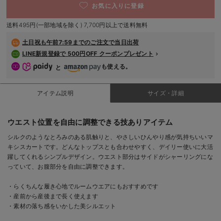
お気に入りに登録
デロンギ
送料495円(一部地域を除く) 7,700円以上で送料無料
入院準備の持ち物チェック
土日祝も
午前7:59までのご注文で当日出荷
LINE新規登録で 500円OFF クーポンプレゼント
も使える。
と
アイテム説明
サイズ・詳細
ウエスト位置を自由に調整できる技ありアイテム
シルクのようなとろみのある肌触りと、やさしいひんやり感が気持ちいいマ
キシスカートです。どんなトップスとも合わせやすく、デイリー使いに大活
躍してくれるシンプルデザイン。ウエスト部分はサイドがシャーリングにな
っていて、お腹部分を自由に調整できます。
・らくちんな履き心地でルームウエアにもおすすめです
・産前から産後まで長く使えます
・素材の落ち感をいかした美シルエット