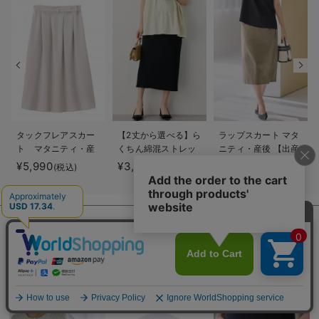
タックフレアスカー
【2丈から選べる】ら
ラップスカート マタ
ト マタニティ・産
くちん綿混ストレッ
ニティ・産後 【出産
後【出産後も長く着
チリブナロースカー
後も長く使える】
¥5,990
¥3,990
¥6,490
(税込)
(税込)
(税込)
られる】
ト マタニティ・産
後【出産後も長く使
える】
BRAND ITEMS
犬印本舗ブランドの他の商品はこちら