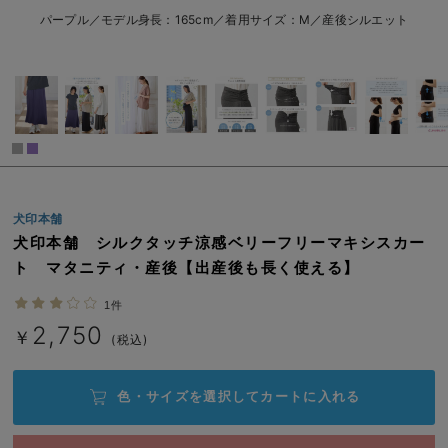
L/在庫なし
パープル
erbaviva（エルバビーバ）
パープル／モデル身長：165cm／着用サイズ：M／産後シルエット
L/在庫なし
安心の日本製。先輩ママが買ってよかった！本当に必要な出産準備品
￥2,750
売り切れ
ハレの日に着るANGELIEBEのセレモニー
買って正解！高評価レビューアイテム
冬に可愛いニットがお得！
閉じる
犬印本舗
親子コーデ｜ママとベビーにおすすめ！
犬印本舗 シルクタッチ涼感ベリーフリーマキシスカー
便利な育児家電
ト マタニティ・産後【出産後も長く使える】
Gift Selection 出産祝い
1件
2,750
￥
(税込)
ロンパースはいつからいつまで使う？選ぶポイントも解説！
保育園・入園準備特集
色・サイズを選択して
カートに入れる
ファルスカ