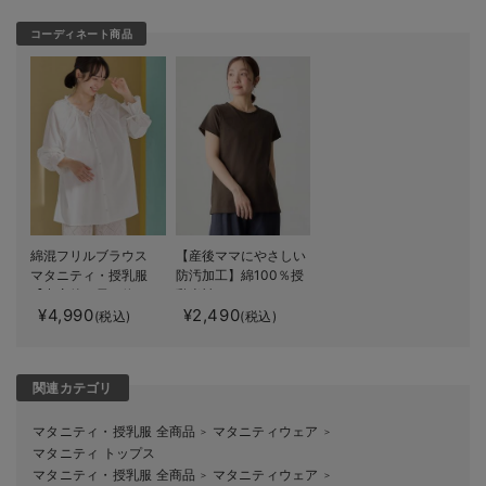
コーディネート商品
綿混フリルブラウス
【産後ママにやさしい
マタニティ・授乳服
防汚加工】綿100％授
【出産後も長く使え
乳半袖TEE
¥4,990
¥2,490
る】
(税込)
(税込)
関連カテゴリ
マタニティ・授乳服 全商品
マタニティウェア
＞
＞
マタニティ トップス
マタニティ・授乳服 全商品
マタニティウェア
＞
＞