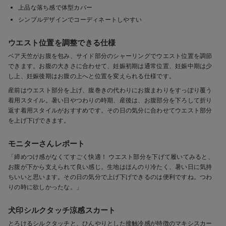
上品な落ち感で体型カバー
シンプルデザインでコーディネートしやすい
ウエスト位置を調整できる仕様
ベア天竺がお腹を包み、サイド部分のシャーリングでウエスト位置を調節
できます。お腹の大きさに合わせて、妊娠初期は通常位置、妊娠中期は少
し上、妊娠後期はお腹の上へと位置を変えられる仕様です。
産前はウエスト部分を上げ、腹巻きの代わりにお腹まわりをすっぽり覆う
着用スタイル。暑い日やつわりの時期、産後は、お腹部分を下ろして折り
返す着用スタイルがおすすめです。その日の気分に合わせてウエスト部分
を上げ下げできます。
モニターさんレポート
「締めつけ感がなくてすごく快適！ ウエスト部分を下げて履いてみると、
お腹が下から支えられて良い感じ。生地はほんのり冷たく、暑い日に気持
ちいいと思います。その日の気分で上げ下げできるのは便利ですね。つわ
りの時に欲しかったな。」
犬印シルクタッチ涼感スカート
とろけるシルクタッチと、ひんやりとした接触冷感が特徴のマキシスカー