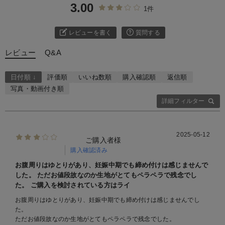
3.00
1件
レビューを書く
質問する
レビュー
Q&A
日付順 ↓
評価順
いいね数順
購入確認順
返信順
写真・動画付き順
詳細フィルター
2025-05-12
ご購入者様
購入確認済み
お腹周りはゆとりがあり、妊娠中期でも締め付けは感じませんで
した。 ただお値段故なのか生地がとてもペラペラで残念でし
た。 ご購入を検討されている方はライ
お腹周りはゆとりがあり、妊娠中期でも締め付けは感じませんでし
た。
ただお値段故なのか生地がとてもペラペラで残念でした。