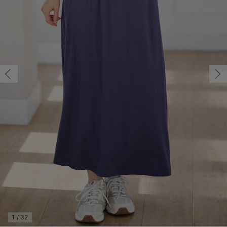
マタニティ パンツ
マタニティ ショーツ
授乳トップス
マタニティ オフィス 通勤服
授乳 ケープ
マタニティレギンス
【アウトレット】トップス・授乳トップス
透け防止
再入荷｜アウター
トップス
【37周年祭セール】4
【〜10℃】3月中旬
涼しくて可愛い「ワン
デニム
きれいめトップス派
マタニティインナー
【オフィスカジュアル
パンツタイプ
【フォーマル】ボトム
【ベビー】半袖
2WAYオール
Aライン ・フレアワ
〜5,000円（税込）
綿混素材
赤ちゃんへ使うもの
【冬のあったか特集】
M/在庫あり
マタニティ スカート
妊婦帯・腹帯・産前ガードル
マタニティ ドレス（結婚式・お呼ばれ）
【アウトレット】ボトムス
見えてもカワイイ
パンツ
レギンス
きれいめスカート派
ベビー
【フォーマル】トップ
【ベビー】グッズ
コンビ肌着
Iライン ・タイトシ
〜10,000円（税込）
腹巻・ひざ上パンツ
産後に使うグッズ
【冬のあったか特集】
M/在庫あり
￥2,750
マタニティ トップス
マタニティ 授乳 キャミソール
マタニティ フォーマル パンツ・ボトムス
【アウトレット】パジャマ
コットン素材
スカート
オフィス
きれいめ美脚パンツ派
短肌着
快適ウェア10%OFF
ジャンパースカート/
10,001円（税込）〜
保温&リカバリー
【冬のあったか特集】
カートに入れる
マタニティ アウター（コート）・ママコート
産褥ショーツ
【アウトレット】インナー
冷房対策
パジャマ
ツィード派
セット
ワーク・オフィス
女の子におススメのギ
レギンス・タイツ
L/在庫なし
オートミール
骨盤・マタニティベルト （妊娠中・産後）
【アウトレット】ベビー
接触冷感素材
インナー
MAX55%OFF ブラッ
王道シンプル派
カジュアル
男の子におススメのギ
カップ付きインナー
L/在庫なし
￥2,750
産後 ガードル インナー
Tシャツブラ
雑貨
セットアップ派
フォーマル / オケー
定番ギフト
あったか度◎
売り切れ
マタニティ 腹巻き
ブラトップ
ベビー
あったかアイテム｜ベ
もらって嬉しいギフト
裏起毛素材
親子セット
かわいくておもしろい
M/在庫あり
快適機能ウェア特集 トップス
何枚あっても嬉しいア
M/在庫あり
￥2,750
快適機能ウェア特集 ボトムス
長く使えるアイテム
カートに入れる
快適機能ウェア特集 パジャマ
お部屋映えアイテム
1
/
32