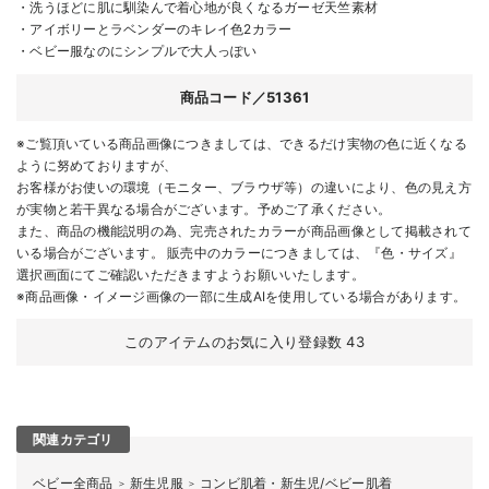
・洗うほどに肌に馴染んで着心地が良くなるガーゼ天竺素材
・アイボリーとラベンダーのキレイ色2カラー
・ベビー服なのにシンプルで大人っぽい
商品コード／51361
※ご覧頂いている商品画像につきましては、できるだけ実物の色に近くなる
ように努めておりますが、
お客様がお使いの環境（モニター、ブラウザ等）の違いにより、色の見え方
が実物と若干異なる場合がございます。予めご了承ください。
また、商品の機能説明の為、完売されたカラーが商品画像として掲載されて
いる場合がございます。 販売中のカラーにつきましては、『色・サイズ』
選択画面にてご確認いただきますようお願いいたします。
※商品画像・イメージ画像の一部に生成AIを使用している場合があります。
このアイテムのお気に入り登録数
43
関連カテゴリ
ベビー全商品
新生児服
コンビ肌着・新生児/ベビー肌着
＞
＞