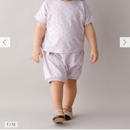
コンビ肌着・新生児/ベビー肌着
ベビー ワンピース
ベビー袴
ベビー ブランケット・タオルケット
子育て便利家電
抱っこ紐
夏のお役立ちベビーウェア
【アウトレット】トップス・授乳トップス
透け防止
再入荷｜アウター
トップス
【37周年祭セール】4
【〜10℃】3月中旬
涼しくて可愛い「ワン
デニム
きれいめトップス派
マタニティインナー
【オフィスカジュアル
パンツタイプ
【フォーマル】ボトム
【ベビー】半袖
2WAYオール
Aライン ・フレアワ
〜5,000円（税込）
綿混素材
赤ちゃんへ使うもの
【冬のあったか特集】
70/在庫あり
ツーウェイオール・2WAYオール（新生児）
ベビー パンツ
おくるみ（新生児）
プレイマット・ベビー マット
ベビーケープ
シンカーパイル特集
【アウトレット】ボトムス
見えてもカワイイ
パンツ
レギンス
きれいめスカート派
ベビー
【フォーマル】トップ
【ベビー】グッズ
コンビ肌着
Iライン ・タイトシ
〜10,000円（税込）
腹巻・ひざ上パンツ
産後に使うグッズ
【冬のあったか特集】
70/在庫あり
￥2,640
ベビー ブルマ
ベビー 雑貨 小物
ベビーの動物なりきり特集
【アウトレット】パジャマ
コットン素材
スカート
オフィス
きれいめ美脚パンツ派
短肌着
快適ウェア10%OFF
ジャンパースカート/
10,001円（税込）〜
保温&リカバリー
【冬のあったか特集】
カートに入れる
ベビー スカート
ベビー安全グッズ
ベビー 夏のお役立ちグッズ特集
【アウトレット】インナー
冷房対策
パジャマ
ツィード派
セット
ワーク・オフィス
女の子におススメのギ
レギンス・タイツ
80/在庫なし
ラベンダー
ベビートップス
ベビーおもちゃ
【素材別】ベビーロンパース特集
【アウトレット】ベビー
接触冷感素材
インナー
MAX55%OFF ブラッ
王道シンプル派
カジュアル
男の子におススメのギ
カップ付きインナー
80/在庫なし
￥2,640
ベビー アウター
メモリアルグッズ
袴ロンパース特集
Tシャツブラ
雑貨
セットアップ派
フォーマル / オケー
定番ギフト
あったか度◎
売り切れ
ベビー セットアップ
授乳・調乳・お食事
ブラトップ
ベビー
あったかアイテム｜ベ
もらって嬉しいギフト
裏起毛素材
スタイ・よだれかけ（新生児・ベビー）
哺乳瓶
親子セット
かわいくておもしろい
70/残り2点
ベビー帽子（新生児・乳児）
赤ちゃん 洗剤・洗濯用品・お掃除
快適機能ウェア特集 トップス
何枚あっても嬉しいア
70/残り2点
￥2,640
新生児スリーパー・ベビーパジャマ
赤ちゃん お風呂・ベビースキンケア
快適機能ウェア特集 ボトムス
長く使えるアイテム
カートに入れる
おむつ関連グッズ
快適機能ウェア特集 パジャマ
ベビーシューズ・ファーストシューズ・ベビー靴下
お部屋映えアイテム
1
/
12