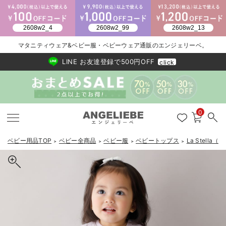
2026/NewArrival
送料495円(一部地域を除く) 7,700円以上で送料無料
マタニティウェア&ベビー服・ベビーウェア通販のエンジェリーベ。
LINE お友達登録で500円OFF
click
0
ベビー用品TOP
ベビー全商品
ベビー服
ベビートップス
La Stell
＞
＞
＞
＞
戻る
戻る
戻る
戻る
戻る
戻る
戻る
戻る
戻る
戻る
戻る
戻る
戻る
戻る
戻る
戻る
戻る
戻る
戻る
戻る
戻る
戻る
戻る
戻る
戻る
戻る
戻る
戻る
戻る
戻る
戻る
カートに入れる
新生児服全て
ベビー服全て
シーズンアイテム全て
ベビー・新生児 寝具全て
ベビー 雑貨全て
お出かけグッズ全て
ベビー｜季節の特集全て
アウトレット全て
特集全て
再入荷全て
送料無料アイテム全て
ブラキャミ おまとめ
【37周年祭セール】
気温差別オススメアイ
マタニティウェア お
こだわりの履き心地！
出産準備応援割全て
春のマタニティワンピ
Gift Selection 
冬の冷え対策インナー
入院準備の持ち物チェ
冬のあったか特集全て
【おまとめSALE対象|2点以上で30%オフ】La Stella（ラ ステラ）ガ
出産準備
ロンパース・カバーオール
甚平・浴衣
ベビーベッド・布団 （ベビー・新生児）
ベビーカー
猛暑からベビーを守るひんやりグッズ
【アウトレット】ワンピース
抗菌防臭加工
再入荷｜インナー
ベビーチェア（ハイローチェア）・ベビーラック
ワンピース
【37周年祭セール】2
【15℃】3月下旬～
動きやすく着回しでき
強撚スムース(コスパ
【おまとめ割】パジャ
カジュアル
ジャケット派
マタニティパジャマ
【オフィスカジュアル
レギンスタイプ
【フォーマル】ワンピ
【ベビー】長袖
ハンカチ
快適ウェア10%OFF
セットアップ・ レイ
〜3,000円（税込）
薄くてあったか
入院してすぐ使うグッ
【冬のあったか特集】
ーゼ天竺ドットプリント セットアップ