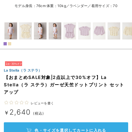
80/在庫なし
アイボリー
ベビー リュック
erbaviva（エルバビーバ）
モデル身長：76cm 体重：10kg／ラベンダー／着用サイズ：70
80/在庫なし
ベビー 小物
安心の日本製。先輩ママが買ってよかった！本当に必要な出産準備品
￥2,640
売り切れ
ハレの日に着るANGELIEBEのセレモニー
買って正解！高評価レビューアイテム
冬に可愛いニットがお得！
閉じる
親子コーデ｜ママとベビーにおすすめ！
La Stella（ラ ステラ）
【おまとめSALE対象|2点以上で30%オフ】La
便利な育児家電
Stella（ラ ステラ）ガーゼ天竺ドットプリント セット
Gift Selection 出産祝い
アップ
ロンパースはいつからいつまで使う？選ぶポイントも解説！
レビューを書く
2,640
￥
保育園・入園準備特集
(税込)
ファルスカ
色・サイズを選択して
カートに入れる