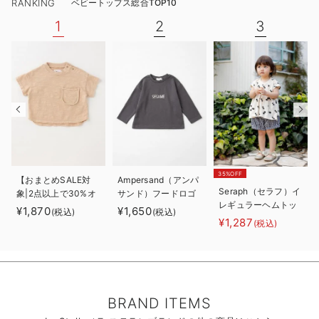
RANKING
ベビートップス総合TOP10
1
2
3
35%OFF
【おまとめSALE対
Ampersand（アンパ
Seraph（セラフ）イ
象|2点以上で30%オ
サンド）フードロゴ
レギュラーヘムトッ
フ】La Stella（ラ ス
プリント ロングTシ
¥1,870
¥1,650
(税込)
(税込)
プス
テラ）オーバーダイ
ャツ
¥1,287
(税込)
ポケットTシャツ
BRAND ITEMS