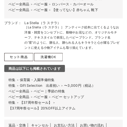
ベビー全商品
ベビー服
ロンパース・カバーオール
＞
＞
ベビー全商品
ベビー服
【使ってない】赤ちゃん 靴下
＞
＞
ブランド：
La Stella（ラ ステラ）
［La Stella（ラ ステラ）］ アンティーク絵本に出てくるようなお
洋服・雑貨をコンセプトに、動物やお花などの、オリジナルモチ
ーフ、テキスタイルで表現したベビーブランド。ブランド名
の“星”のように、贈る人、贈られる人もキラキラと心が躍るプレゼ
ントに使える小物アイテムも取り揃えています。
商品は以下にも掲載されています
特集
保育園・入園準備特集
＞
特集
Gift Selection 出産祝い
〜3,000円（税込）
＞
＞
ベビー全商品
ベビー｜季節の特集
＞
ベビー全商品
ベビー服
ベビー セットアップ
＞
＞
特集
【37周年祭セール】
＞
＞
【37周年祭セール】20%OFF以上アイテム
返品・交換
キャンセル
お支払い方法
お買い物の流れ