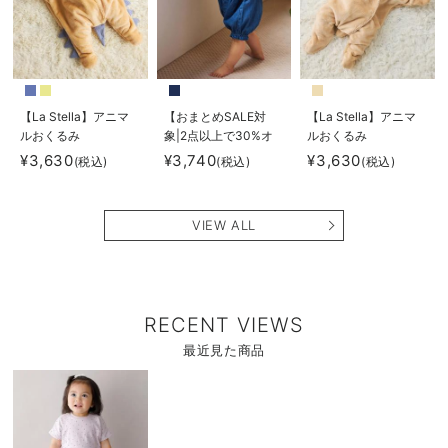
【La Stella】アニマ
【おまとめSALE対
【La Stella】アニマ
ルおくるみ
象|2点以上で30%オ
ルおくるみ
フ】【La Stella】リ
¥3,630
¥3,740
¥3,630
(税込)
(税込)
(税込)
ボンギャザーデニムロ
ンパース
VIEW ALL
RECENT VIEWS
最近見た商品
商
品
詳
細
を
見