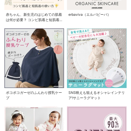
赤ちゃん、新生児のはじめての肌着
erbaviva（エルバビーバ）
は何が必要？ コンビ肌着と短肌着
の使い方
ポコポコガーゼのふんわり授乳ケー
SNS映えも狙えるオシャレインテリ
プ
ア!サニーラグマット