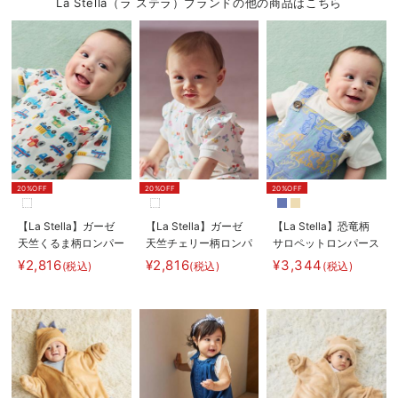
La Stella（ラ ステラ）ブランドの他の商品はこちら
20%OFF
20%OFF
20%OFF
【La Stella】ガーゼ
【La Stella】ガーゼ
【La Stella】恐竜柄
天竺くるま柄ロンパー
天竺チェリー柄ロンパ
サロペットロンパース
ス
ース
¥2,816
¥2,816
¥3,344
(税込)
(税込)
(税込)