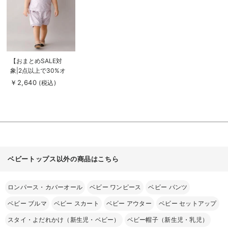
る
商
【おまとめSALE対
品
象|2点以上で30%オ
詳
細
フ】La Stella（ラ ス
￥2,640
(税込)
を
テラ）ガーゼ天竺ドッ
見
る
トプリント セットア
ップ
ベビートップス以外の商品はこちら
ロンパース・カバーオール
ベビー ワンピース
ベビー パンツ
ベビー ブルマ
ベビー スカート
ベビー アウター
ベビー セットアップ
スタイ・よだれかけ（新生児・ベビー）
ベビー帽子（新生児・乳児）