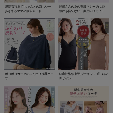
退院着特集 赤ちゃんとの新しい一
妊婦さんの為の喪服マナー 急な訃
歩を彩るママの服装ガイド
報にも慌てない。実用Q&Aガイド
ポコポコガーゼのふんわり授乳ケー
助産院監修 授乳ブラキャミ 選べる2
プ
デザイン