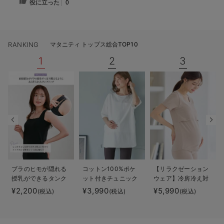
役に立った
0
RANKING
マタニティ トップス総合TOP10
1
2
3
ブラのヒモが隠れる
コットン100%ポケ
【リラクゼーション
授乳ができるタンク
ット付きチュニック
ウェア】冷房冷え対
トップ 抗菌防臭
トップス マタニテ
策 保温＆リカバリ
¥2,200
¥3,990
¥5,990
(税込)
(税込)
(税込)
綿混モダール
ィ・授乳服【出産後
ーサポート
も長く使える】
momRest 半袖Tシ
ャツ