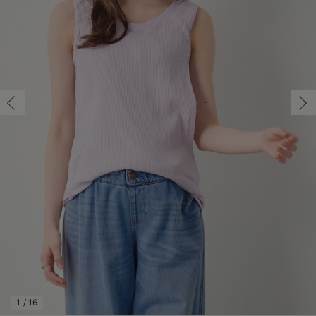
マタニティ パンツ
マタニティ ショーツ
授乳トップス
マタニティ オフィス 通勤服
授乳 ケープ
マタニティレギンス
【アウトレット】トップス・授乳トップス
透け防止
再入荷｜アウター
トップス
【37周年祭セール】4
【〜10℃】3月中旬
涼しくて可愛い「ワン
デニム
きれいめトップス派
マタニティインナー
【オフィスカジュアル
パンツタイプ
【フォーマル】ボトム
【ベビー】半袖
2WAYオール
Aライン ・フレアワ
〜5,000円（税込）
綿混素材
赤ちゃんへ使うもの
【冬のあったか特集】
S-M/在庫あり
マタニティ スカート
妊婦帯・腹帯・産前ガードル
マタニティ ドレス（結婚式・お呼ばれ）
【アウトレット】ボトムス
見えてもカワイイ
パンツ
レギンス
きれいめスカート派
ベビー
【フォーマル】トップ
【ベビー】グッズ
コンビ肌着
Iライン ・タイトシ
〜10,000円（税込）
腹巻・ひざ上パンツ
産後に使うグッズ
【冬のあったか特集】
S-M/在庫あり
￥2,990
マタニティ トップス
マタニティ 授乳 キャミソール
マタニティ フォーマル パンツ・ボトムス
【アウトレット】パジャマ
コットン素材
スカート
オフィス
きれいめ美脚パンツ派
短肌着
快適ウェア10%OFF
ジャンパースカート/
10,001円（税込）〜
保温&リカバリー
【冬のあったか特集】
カートに入れる
マタニティ アウター（コート）・ママコート
産褥ショーツ
【アウトレット】インナー
冷房対策
パジャマ
ツィード派
セット
ワーク・オフィス
女の子におススメのギ
レギンス・タイツ
M-L/在庫なし
モカ
骨盤・マタニティベルト （妊娠中・産後）
【アウトレット】ベビー
接触冷感素材
インナー
MAX55%OFF ブラッ
王道シンプル派
カジュアル
男の子におススメのギ
カップ付きインナー
M-L/在庫なし
￥2,990
産後 ガードル インナー
Tシャツブラ
雑貨
セットアップ派
フォーマル / オケー
定番ギフト
あったか度◎
売り切れ
マタニティ 腹巻き
ブラトップ
ベビー
あったかアイテム｜ベ
もらって嬉しいギフト
裏起毛素材
親子セット
かわいくておもしろい
S-M/残り3点
快適機能ウェア特集 トップス
何枚あっても嬉しいア
S-M/残り3点
￥2,990
快適機能ウェア特集 ボトムス
長く使えるアイテム
カートに入れる
快適機能ウェア特集 パジャマ
お部屋映えアイテム
1
/
16