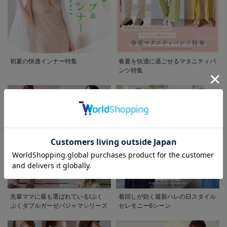
初夏の快適インナー特集
春夏を快適に過ごせるマタニティパ
ンツ特集
お気に入り商品を確認する
お買い物を続ける
カートへ進む
先輩ママに最も選ばれている!ぷく
着回しが効く最新ハレの日スタイル
ぷくダブルガーゼパジャマシリーズ
セレモニー6シーン