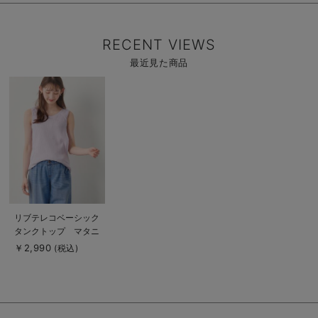
efe×ANGELIEBEコ
ラボ 光電子 日本
製
RECENT VIEWS
最近見た商品
商
品
詳
細
を
見
る
商
リブテレコベーシック
品
タンクトップ マタニ
詳
細
ティ・授乳服【出産後
￥2,990
(税込)
を
も長く使える】
見
る