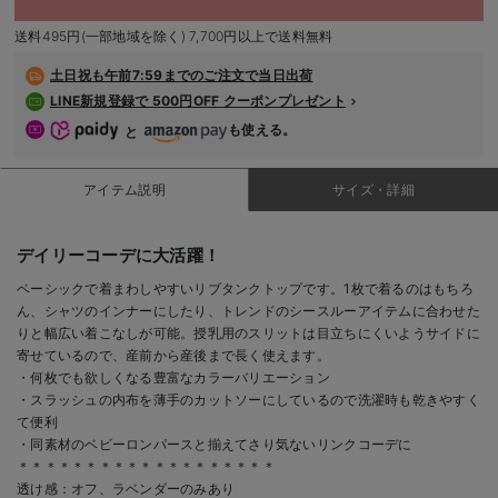
デロンギ
送料495円(一部地域を除く) 7,700円以上で送料無料
入院準備の持ち物チェック
土日祝も
午前7:59までのご注文で当日出荷
LINE新規登録で 500円OFF クーポンプレゼント
も使える。
と
アイテム説明
サイズ・詳細
デイリーコーデに大活躍！
ベーシックで着まわしやすいリブタンクトップです。1枚で着るのはもちろ
ん、シャツのインナーにしたり、トレンドのシースルーアイテムに合わせた
りと幅広い着こなしが可能。授乳用のスリットは目立ちにくいようサイドに
寄せているので、産前から産後まで長く使えます。
・何枚でも欲しくなる豊富なカラーバリエーション
・スラッシュの内布を薄手のカットソーにしているので洗濯時も乾きやすく
て便利
・同素材のベビーロンパースと揃えてさり気ないリンクコーデに
＊＊＊＊＊＊＊＊＊＊＊＊＊＊＊＊＊＊＊
透け感：オフ、ラベンダーのみあり