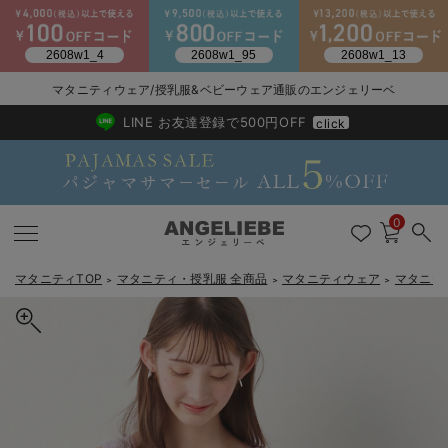
2026/NewArrival
送料495円(一部地域を除く) 7,700円以上で送料無料
マタニティウェア/授乳服&ベビーウェア通販のエンジェリーベ
LINE お友達登録で500円OFF
click
0
マタニティTOP
マタニティ・授乳服 全商品
マタニティウェア
マタニテ
＞
＞
＞
戻る
戻る
戻る
戻る
戻る
戻る
戻る
戻る
戻る
戻る
戻る
戻る
戻る
戻る
戻る
戻る
戻る
戻る
戻る
戻る
戻る
戻る
戻る
戻る
戻る
戻る
戻る
戻る
戻る
戻る
戻る
カートに入れる
マタニティウェア全て
マタニティ 下着・インナー全て
授乳服全て
マタニティ フォーマル全て
授乳用品全て
マタニティレッグウェア全て
マタニティ ボディケア全て
アウトレット全て
特集全て
再入荷全て
送料無料アイテム全て
ブラキャミ おまとめ
【37周年祭セール】
気温差別オススメアイ
マタニティウェア お
こだわりの履き心地！
出産準備応援割全て
春のマタニティワンピ
Gift Selection 
冬の冷え対策インナー
入院準備の持ち物チェ
冬のあったか特集全て
リブテレコベーシックタンクトップ マタニティ・授乳服【出産後も
マタニティ ワンピース
授乳ワンピース
マタニティ スーツ
妊婦用 抱き枕・授乳クッション
マタニティストッキング・タイツ
妊娠線クリーム
【アウトレット】ワンピース
抗菌防臭加工
再入荷｜インナー
授乳ブラ・マタニティブラ（マタニティインナー・産後用品）
ワンピース
【37周年祭セール】2
【15℃】3月下旬～
動きやすく着回しでき
強撚スムース(コスパ
【おまとめ割】パジャ
カジュアル
ジャケット派
マタニティパジャマ
【オフィスカジュアル
レギンスタイプ
【フォーマル】ワンピ
【ベビー】長袖
ハンカチ
快適ウェア10%OFF
セットアップ・ レイ
〜3,000円（税込）
薄くてあったか
入院してすぐ使うグッ
【冬のあったか特集】
長く使える】