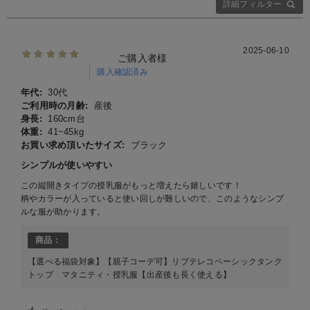
詳細フィルター
2025-06-10
ご購入者様
購入確認済み
年代:
30代
ご利用時の月齢:
産後
身長:
160cm台
体重:
41~45kg
お買い求め頂いたサイズ:
ブラック
シンプルが使いやすい
この縦開きタイプの授乳服がもっと増えたら嬉しいです！
柄やカラーが入っていると使い回しが難しいので、このようなシンプ
ルな服が助かります。
商品：
【選べる福袋対象】【親子コーデ可】リブテレコベーシックタンク
トップ マタニティ・授乳服【出産後も長く使える】