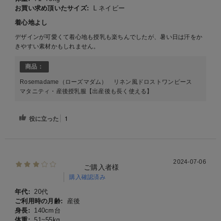
お買い求め頂いたサイズ:
L ネイビー
着心地よし
デザインが可愛くて着心地も授乳も楽ちんでしたが、暑い日は汗をか
きやすい素材かもしれません。
商品：
Rosemadame（ローズマダム） リネン風ドロストワンピース
マタニティ・産後授乳服【出産後も長く使える】
役に立った
1
2024-07-06
ご購入者様
購入確認済み
年代:
20代
ご利用時の月齢:
産後
身長:
140cm台
体重:
51~55kg