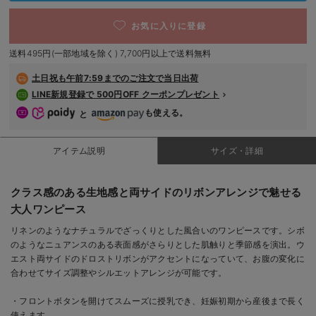
デロンギ
お気に入りに登録
入院準備の持ち物チェック
送料495円(一部地域を除く) 7,700円以上で送料無料
土日祝も
午前7:59までのご注文で当日出荷
LINE新規登録で 500円OFF クーポンプレゼント
も使える。
と
アイテム説明
サイズ・詳細
クラス感のある生地感と両サイドのリボンアレンジで魅せる
大人ワンピース
リネンのようなナチュラルでざっくりとした風合いのワンピースです。シボ
のようなニュアンスのある表面感がさらりとした肌触りと季節感を演出。ウ
エスト両サイドのドロストリボンがアクセントになっていて、お腹の変化に
合わせてサイズ調整やシルエットアレンジが可能です。
・フロントボタンを開けてスムーズに授乳でき、妊娠初期から産後まで長く
使えます