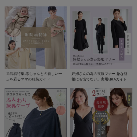
退院着特集 赤ちゃんとの新しい一
妊婦さんの為の喪服マナー 急な訃
歩を彩るママの服装ガイド
報にも慌てない。実用Q&Aガイド