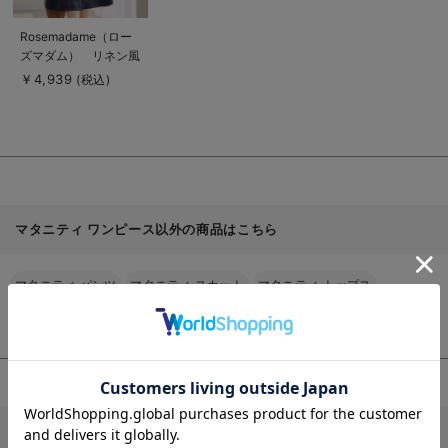
商
Rosemadame（ロー
品
ズマダム） リネン風
詳
細
ドロストワンピース
￥4,939
(税込)
を
マタニティ・産後授乳
見
る
服【出産後も長く使え
る】
マタニティ ワンピース以外の商品はこちら
マタニティ パンツ
マタニティ スカート
マタニティ トップス
マタニティ アウター（コート）・ママコート
お気に入り商品を確認する
お買い物を続ける
カートへ進む
その他