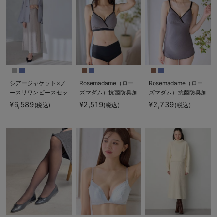
シアージャケット×ノ
Rosemadame（ロー
Rosemadame（ロー
ースリワンピースセッ
ズマダム）抗菌防臭加
ズマダム）抗菌防臭加
ト マタニティ・産後
工バイカラー授乳ブラ
工バイカラー授乳キャ
¥6,589
¥2,519
¥2,739
(税込)
(税込)
(税込)
【産後も長く着れる】
ミソール
Rosemadame（ロー
ズマダム）