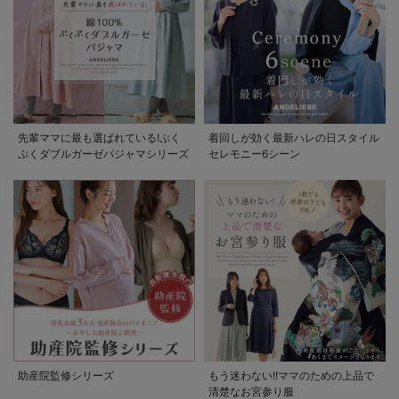
先輩ママに最も選ばれている!ぷく
着回しが効く最新ハレの日スタイル
ぷくダブルガーゼパジャマシリーズ
セレモニー6シーン
助産院監修シリーズ
もう迷わない!!ママのための上品で
清楚なお宮参り服