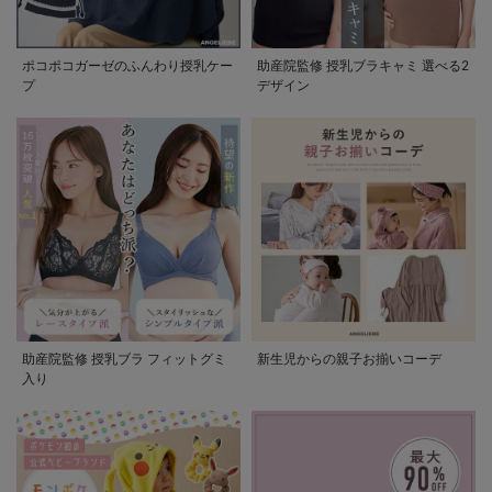
ポコポコガーゼのふんわり授乳ケー
助産院監修 授乳ブラキャミ 選べる2
プ
デザイン
助産院監修 授乳ブラ フィットグミ
新生児からの親子お揃いコーデ
入り