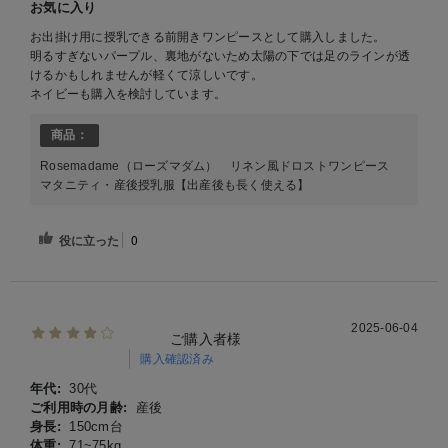
お気に入り
お出掛け用に授乳できる前開きワンピースとして購入しました。
明るすぎないパープル、裏地がないため太陽の下では足のラインが透
けるかもしれませんが軽くて涼しいです。
ネイビーも購入を検討しています。
商品：
Rosemadame（ローズマダム） リネン風ドロストワンピース
マタニティ・産後授乳服【出産後も長く使える】
役に立った
0
2025-06-04
ご購入者様
購入確認済み
年代:
30代
ご利用時の月齢:
産後
身長:
150cm台
体重:
71~75kg