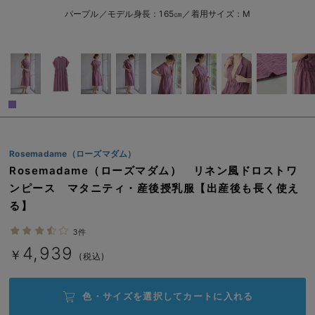
erbaviva（エルバビーバ）
パープル／モデル身長：165㎝／着用サイズ：M
安心の日本製。先輩ママが買ってよかった！本当に必要な出産準備品
ハレの日に着るANGELIEBEのセレモニー
買って正解！高評価レビューアイテム
冬に可愛いニットがお得！
Rosemadame（ローズマダム）
親子コーデ｜ママとベビーにおすすめ！
Rosemadame（ローズマダム） リネン風ドロストワ
便利な育児家電
ンピース マタニティ・産後授乳服【出産後も長く使え
る】
Gift Selection 出産祝い
3件
ロンパースはいつからいつまで使う？選ぶポイントも解説！
4,939
￥
(税込)
保育園・入園準備特集
色・サイズを選択して
カートに入れる
ファルスカ