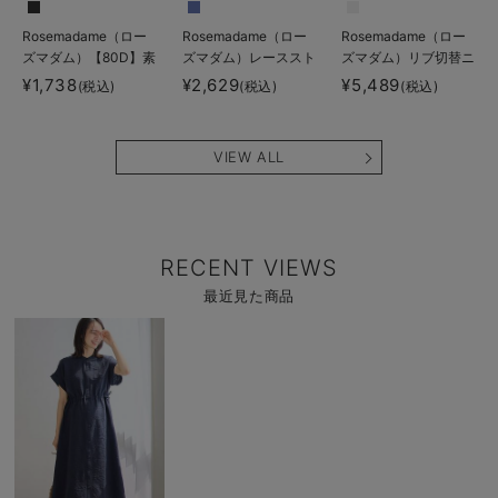
Rosemadame（ロー
Rosemadame（ロー
Rosemadame（ロー
ズマダム）【80D】素
ズマダム）レーススト
ズマダム）リブ切替ニ
肌見えフェイクマタニ
ラップオープン授乳ブ
ットワンピ マタニテ
¥1,738
¥2,629
¥5,489
(税込)
(税込)
(税込)
ティタイツ【出産後も
ラ
ィ・授乳服【産後まで
長く使える】
長く使える】
VIEW ALL
RECENT VIEWS
最近見た商品
商
品
詳
細
を
見
る