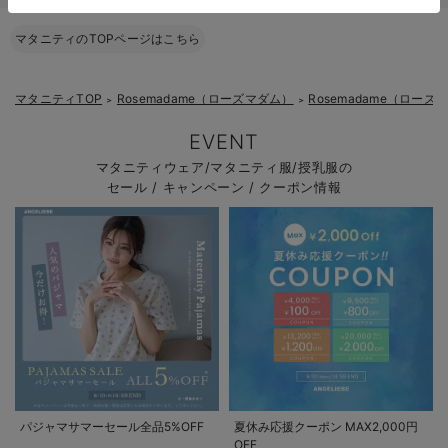
マタニティのTOPページはこちら
マタニティTOP
Rosemadame（ローズマダム）
Rosemadame（ロー
＞
＞
EVENT
マタニティウェア/マタニティ服/授乳服の
セール / キャンペーン / クーポン情報
パジャマサマーセール全品5%OFF
夏休み応援クーポン MAX2,000円
OFF