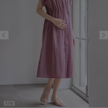
マタニティ パンツ
マタニティ ショーツ
授乳トップス
マタニティ オフィス 通勤服
授乳 ケープ
マタニティレギンス
【アウトレット】トップス・授乳トップス
透け防止
再入荷｜アウター
トップス
【37周年祭セール】4
【〜10℃】3月中旬
涼しくて可愛い「ワン
デニム
きれいめトップス派
マタニティインナー
【オフィスカジュアル
パンツタイプ
【フォーマル】ボトム
【ベビー】半袖
2WAYオール
Aライン ・フレアワ
〜5,000円（税込）
綿混素材
赤ちゃんへ使うもの
【冬のあったか特集】
M/在庫あり
マタニティ スカート
妊婦帯・腹帯・産前ガードル
マタニティ ドレス（結婚式・お呼ばれ）
【アウトレット】ボトムス
見えてもカワイイ
パンツ
レギンス
きれいめスカート派
ベビー
【フォーマル】トップ
【ベビー】グッズ
コンビ肌着
Iライン ・タイトシ
〜10,000円（税込）
腹巻・ひざ上パンツ
産後に使うグッズ
【冬のあったか特集】
M/在庫あり
￥4,939
マタニティ トップス
マタニティ 授乳 キャミソール
マタニティ フォーマル パンツ・ボトムス
【アウトレット】パジャマ
コットン素材
スカート
オフィス
きれいめ美脚パンツ派
短肌着
快適ウェア10%OFF
ジャンパースカート/
10,001円（税込）〜
保温&リカバリー
【冬のあったか特集】
カートに入れる
マタニティ アウター（コート）・ママコート
産褥ショーツ
【アウトレット】インナー
冷房対策
パジャマ
ツィード派
セット
ワーク・オフィス
女の子におススメのギ
レギンス・タイツ
L/在庫あり
パープル
骨盤・マタニティベルト （妊娠中・産後）
【アウトレット】ベビー
接触冷感素材
インナー
MAX55%OFF ブラッ
王道シンプル派
カジュアル
男の子におススメのギ
カップ付きインナー
L/在庫あり
￥4,939
産後 ガードル インナー
Tシャツブラ
雑貨
セットアップ派
フォーマル / オケー
定番ギフト
あったか度◎
カートに入れる
マタニティ 腹巻き
ブラトップ
ベビー
あったかアイテム｜ベ
もらって嬉しいギフト
裏起毛素材
親子セット
かわいくておもしろい
閉じる
快適機能ウェア特集 トップス
何枚あっても嬉しいア
快適機能ウェア特集 ボトムス
長く使えるアイテム
快適機能ウェア特集 パジャマ
お部屋映えアイテム
1
/
12