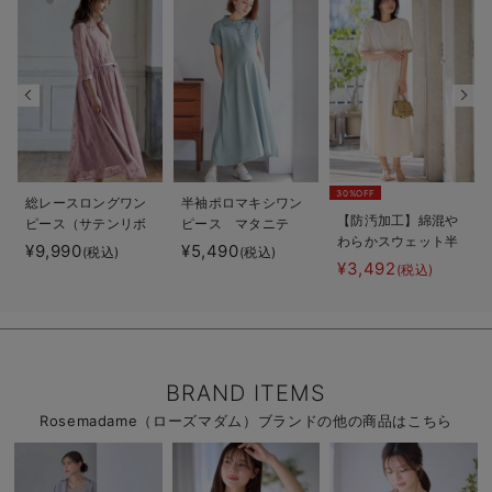
30%OFF
総レースロングワン
半袖ポロマキシワン
【防汚加工】綿混や
ピース（サテンリボ
ピース マタニテ
わらかスウェット半
ンベルト付） マタ
ィ・授乳服【出産後
¥9,990
¥5,490
(税込)
(税込)
袖フレアワンピー
ニティ・授乳服【出
も長く使える】
¥3,492
(税込)
ス マタニティ・産
産後も長く使える】
後【出産後も長く使
える】
BRAND ITEMS
Rosemadame（ローズマダム）ブランドの他の商品はこちら