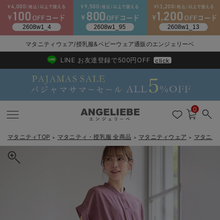
マタニティウェア/授乳服&ベビーウェア通販のエンジェリーベ
2026/NewArrival
送料495円(一部地域を除く) 7,700円以上で送料無料
LINE お友達登録で500円OFF
click
0
マタニティTOP
マタニティ・授乳服 全商品
マタニティウェア
マタニテ
＞
＞
＞
戻る
戻る
戻る
戻る
戻る
戻る
戻る
戻る
戻る
戻る
戻る
戻る
戻る
戻る
戻る
戻る
戻る
戻る
戻る
戻る
戻る
戻る
戻る
戻る
戻る
戻る
戻る
戻る
戻る
戻る
戻る
カートに入れる
マタニティウェア全て
マタニティ 下着・インナー全て
授乳服全て
マタニティ フォーマル全て
授乳用品全て
マタニティレッグウェア全て
マタニティ ボディケア全て
アウトレット全て
特集全て
再入荷全て
送料無料アイテム全て
ブラキャミ おまとめ
【37周年祭セール】
気温差別オススメアイ
マタニティウェア お
こだわりの履き心地！
出産準備応援割全て
春のマタニティワンピ
Gift Selection 
冬の冷え対策インナー
入院準備の持ち物チェ
冬のあったか特集全て
Rosemadame（ローズマダム） リネン風ドロストワンピース マ
マタニティ ワンピース
授乳ワンピース
マタニティ スーツ
妊婦用 抱き枕・授乳クッション
マタニティストッキング・タイツ
妊娠線クリーム
【アウトレット】ワンピース
抗菌防臭加工
再入荷｜インナー
授乳ブラ・マタニティブラ（マタニティインナー・産後用品）
ワンピース
【37周年祭セール】2
【15℃】3月下旬～
動きやすく着回しでき
強撚スムース(コスパ
【おまとめ割】パジャ
カジュアル
ジャケット派
マタニティパジャマ
【オフィスカジュアル
レギンスタイプ
【フォーマル】ワンピ
【ベビー】長袖
ハンカチ
快適ウェア10%OFF
セットアップ・ レイ
〜3,000円（税込）
薄くてあったか
入院してすぐ使うグッ
【冬のあったか特集】
タニティ・産後授乳服【出産後も長く使える】