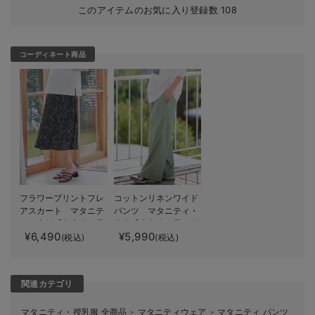
このアイテムのお気に入り登録数
108
コーディネート商品
フラワープリントフレ
コットンリネンワイド
アスカート マタニテ
パンツ マタニティ・
ィ・産後【出産後も長
産後【出産後も長く使
¥6,490
¥5,990
く使える】
える】
(税込)
(税込)
関連カテゴリ
マタニティ・授乳服 全商品
マタニティウェア
マタニティ パンツ
＞
＞