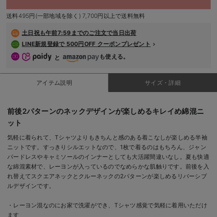
デロンギ
送料495円(一部地域を除く) 7,700円以上で送料無料
入院準備の持ち物チェック
土日祝も
午前7:59までのご注文で当日出荷
LINE新規登録で 500円OFF クーポンプレゼント
も使える。
と
アイテム説明
サイズ・詳細
前後2パターンのネックデザインが楽しめるキレイめ綿混ニ
ット
気軽に着られて、Tシャツよりもきちんと感のある着こなしが楽しめる半袖
ニットです。すっきりシルエットなので、1枚で着るのはもちろん、ジャン
パードレスやキャミソールのインナーとしても大活躍間違いなし。夏も快適
な綿混素材で、レーヨンが入っているのでなめらかな肌触りです。前後を入
れ替えてスクエアネックとクルーネックの2パターンが楽しめるリバーシブ
ルデザインです。
・レーヨン混なのにお家で洗濯ができ、Tシャツ感覚で気軽に着用いただけ
ます