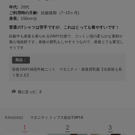
年代:
20代
ご利用時の月齢:
妊娠後期（7~10ヶ月)
身長:
150cm台
普通のTシャツは苦手ですが、これはとっても着やすいです！
妊娠中も産後も着られる2WAY仕様で、コットン混の柔らかな素材が
着心地抜群です。産後の授乳もしやすそうなので、産後とても重宝し
そうです
商品：
前後2WAY綿混半袖ニット マタニティ・産後授乳服【出産後も長
く使える】
役に立った
2
RANKING
マタニティ トップス総合TOP10
1
2
3