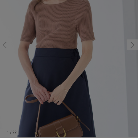
マタニティ パンツ
マタニティ ショーツ
授乳トップス
マタニティ オフィス 通勤服
授乳 ケープ
マタニティレギンス
【アウトレット】トップス・授乳トップス
透け防止
再入荷｜アウター
トップス
【37周年祭セール】4
【〜10℃】3月中旬
涼しくて可愛い「ワン
デニム
きれいめトップス派
マタニティインナー
【オフィスカジュアル
パンツタイプ
【フォーマル】ボトム
【ベビー】半袖
2WAYオール
Aライン ・フレアワ
〜5,000円（税込）
綿混素材
赤ちゃんへ使うもの
【冬のあったか特集】
フリー/在庫あり
マタニティ スカート
妊婦帯・腹帯・産前ガードル
マタニティ ドレス（結婚式・お呼ばれ）
【アウトレット】ボトムス
見えてもカワイイ
パンツ
レギンス
きれいめスカート派
ベビー
【フォーマル】トップ
【ベビー】グッズ
コンビ肌着
Iライン ・タイトシ
〜10,000円（税込）
腹巻・ひざ上パンツ
産後に使うグッズ
【冬のあったか特集】
フリー/在庫あり
￥4,990
マタニティ トップス
マタニティ 授乳 キャミソール
マタニティ フォーマル パンツ・ボトムス
【アウトレット】パジャマ
コットン素材
スカート
オフィス
きれいめ美脚パンツ派
短肌着
快適ウェア10%OFF
ジャンパースカート/
10,001円（税込）〜
保温&リカバリー
【冬のあったか特集】
カートに入れる
マタニティ アウター（コート）・ママコート
産褥ショーツ
【アウトレット】インナー
冷房対策
パジャマ
ツィード派
セット
ワーク・オフィス
女の子におススメのギ
レギンス・タイツ
ペールブラウン
骨盤・マタニティベルト （妊娠中・産後）
【アウトレット】ベビー
接触冷感素材
インナー
MAX55%OFF ブラッ
王道シンプル派
カジュアル
男の子におススメのギ
カップ付きインナー
産後 ガードル インナー
Tシャツブラ
雑貨
セットアップ派
フォーマル / オケー
定番ギフト
あったか度◎
フリー/在庫あり
フリー/在庫あり
マタニティ 腹巻き
ブラトップ
ベビー
あったかアイテム｜ベ
もらって嬉しいギフト
裏起毛素材
￥4,990
親子セット
かわいくておもしろい
カートに入れる
快適機能ウェア特集 トップス
何枚あっても嬉しいア
パープル
快適機能ウェア特集 ボトムス
長く使えるアイテム
快適機能ウェア特集 パジャマ
お部屋映えアイテム
閉じる
1
/
22