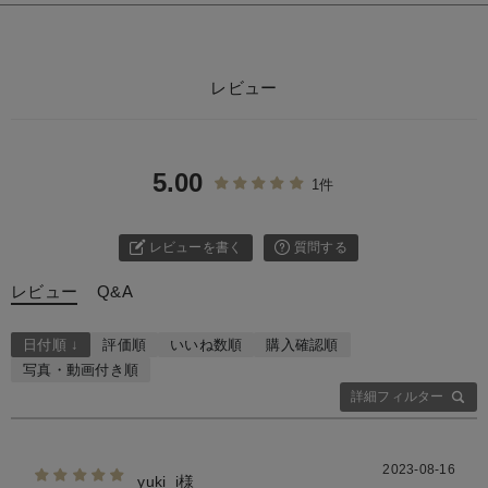
レビュー
5.00
1件
レビューを書く
質問する
レビュー
Q&A
日付順 ↓
評価順
いいね数順
購入確認順
写真・動画付き順
詳細フィルター
2023-08-16
yuki_i様