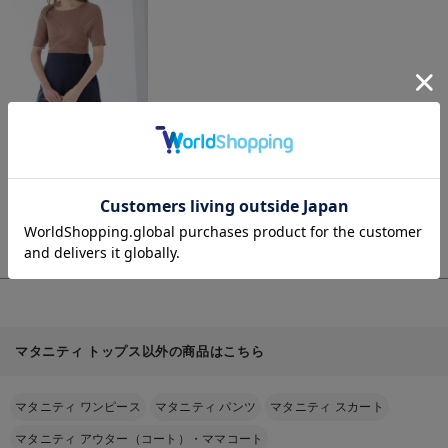
細
を
見
る
商
前後2WAY綿混半袖ニ
品
ット マタニティ・産
詳
お気に入り商品を確認する
お買い物を続ける
カートへ進む
細
後授乳服【出産後も長
￥4,990
(税込)
を
く使える】
見
る
マタニティ トップス以外の商品はこちら
マタニティ ワンピース
マタニティ パンツ
マタニティ スカート
マタニティ アウター（コート）・ママコート