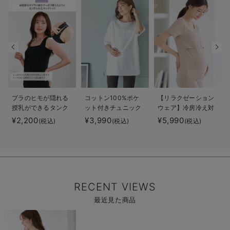
ブラのヒモが隠れる
コットン100%ポケ
【リラクゼーション
授乳ができるタンク
ット付きチュニック
ウェア】冷房冷え対
トップ 抗菌防臭
トップス マタニテ
策 保温＆リカバリ
¥2,200
¥3,990
¥5,990
(税込)
(税込)
(税込)
綿混モダール
ィ・授乳服【出産後
ーサポート
も長く使える】
momRest 半袖Tシ
ャツ
efe×ANGELIEBEコ
ラボ 光電子 日本
製
RECENT VIEWS
最近見た商品
商
品
詳