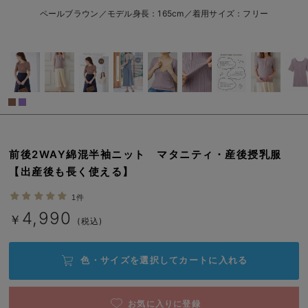
erbaviva（エルバビーバ）
ペールブラウン／モデル身長：165cm／着用サイズ：フリー
安心の日本製。先輩ママが買ってよかった！本当に必要な出産準備品
ハレの日に着るANGELIEBEのセレモニー
買って正解！高評価レビューアイテム
冬に可愛いニットがお得！
親子コーデ｜ママとベビーにおすすめ！
前後2WAY綿混半袖ニット マタニティ・産後授乳服
【出産後も長く使える】
便利な育児家電
1件
Gift Selection 出産祝い
4,990
￥
(税込)
ロンパースはいつからいつまで使う？選ぶポイントも解説！
色・サイズを選択して
カートに入れる
保育園・入園準備特集
ファルスカ
お気に入りに登録