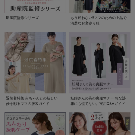
助産院監修シリーズ
もう迷わない!!ママのための上品で
清楚なお宮参り服
退院着特集 赤ちゃんとの新しい一
妊婦さんの為の喪服マナー 急な訃
歩を彩るママの服装ガイド
報にも慌てない。実用Q&Aガイド