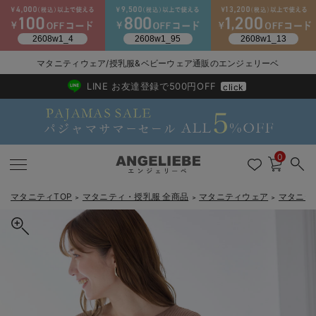
マタニティウェア/授乳服&ベビーウェア通販のエンジェリーベ
2026/NewArrival
送料495円(一部地域を除く) 7,700円以上で送料無料
LINE お友達登録で500円OFF
click
0
マタニティTOP
マタニティ・授乳服 全商品
マタニティウェア
マタニテ
＞
＞
＞
戻る
戻る
戻る
戻る
戻る
戻る
戻る
戻る
戻る
戻る
戻る
戻る
戻る
戻る
戻る
戻る
戻る
戻る
戻る
戻る
戻る
戻る
戻る
戻る
戻る
戻る
戻る
戻る
戻る
戻る
戻る
カートに入れる
マタニティウェア全て
マタニティ 下着・インナー全て
授乳服全て
マタニティ フォーマル全て
授乳用品全て
マタニティレッグウェア全て
マタニティ ボディケア全て
アウトレット全て
特集全て
再入荷全て
送料無料アイテム全て
ブラキャミ おまとめ
【37周年祭セール】
気温差別オススメアイ
マタニティウェア お
こだわりの履き心地！
出産準備応援割全て
春のマタニティワンピ
Gift Selection 
冬の冷え対策インナー
入院準備の持ち物チェ
冬のあったか特集全て
前後2WAY綿混半袖ニット マタニティ・産後授乳服【出産後も長く
マタニティ ワンピース
授乳ワンピース
マタニティ スーツ
妊婦用 抱き枕・授乳クッション
マタニティストッキング・タイツ
妊娠線クリーム
【アウトレット】ワンピース
抗菌防臭加工
再入荷｜インナー
授乳ブラ・マタニティブラ（マタニティインナー・産後用品）
ワンピース
【37周年祭セール】2
【15℃】3月下旬～
動きやすく着回しでき
強撚スムース(コスパ
【おまとめ割】パジャ
カジュアル
ジャケット派
マタニティパジャマ
【オフィスカジュアル
レギンスタイプ
【フォーマル】ワンピ
【ベビー】長袖
ハンカチ
快適ウェア10%OFF
セットアップ・ レイ
〜3,000円（税込）
薄くてあったか
入院してすぐ使うグッ
【冬のあったか特集】
使える】