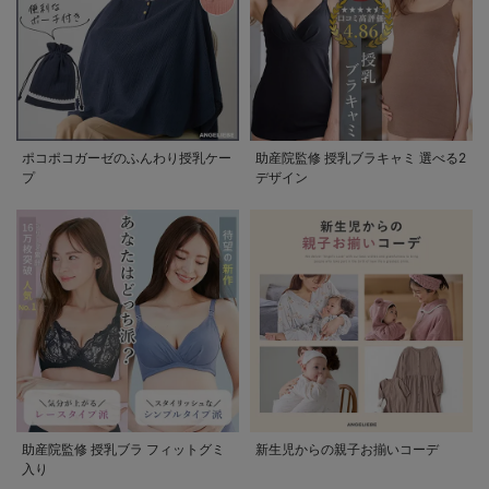
ポコポコガーゼのふんわり授乳ケー
助産院監修 授乳ブラキャミ 選べる2
プ
デザイン
助産院監修 授乳ブラ フィットグミ
新生児からの親子お揃いコーデ
入り