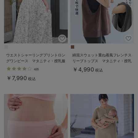
ウエストシャーリングプリントロン
綿混スウェット重ね着風フレンチス
グワンピース マタニティ・授乳服
リーブトップス マタニティ・授乳
【出産後も長く使える】
服【出産後も長く着られる】
￥4,990
4件
税込
￥7,990
税込