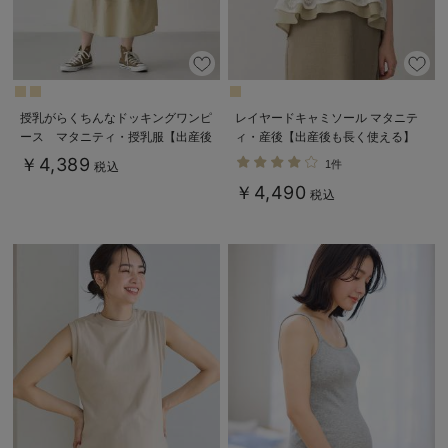
授乳がらくちんなドッキングワンピ
レイヤードキャミソール マタニテ
ース マタニティ・授乳服【出産後
ィ・産後【出産後も長く使える】
も長く使える】Rosemadame（ロ
￥4,389
1件
税込
ーズマダム）
￥4,490
税込