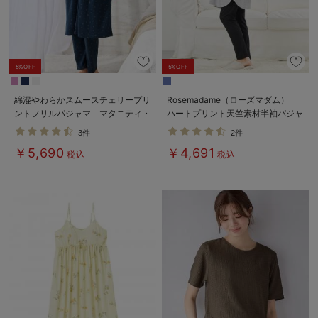
5%OFF
5%OFF
綿混やわらかスムースチェリープリ
Rosemadame（ローズマダム）
ントフリルパジャマ マタニティ・
ハートプリント天竺素材半袖パジャ
授乳パジャマ【出産後も長く使え
マ マタニティ・産後授乳パジャマ
3件
2件
る】
【出産後も長く使える】
￥5,690
￥4,691
税込
税込