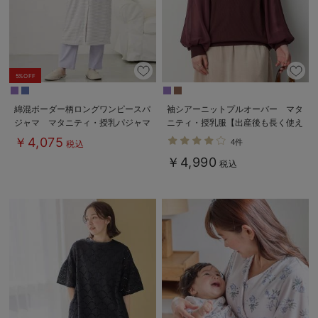
5%OFF
綿混ボーダー柄ロングワンピースパ
袖シアーニットプルオーバー マタ
ジャマ マタニティ・授乳パジャマ
ニティ・授乳服【出産後も長く使え
【出産後も長く使える】fairy（フェ
る】
￥4,075
4件
税込
アリー）
￥4,990
税込