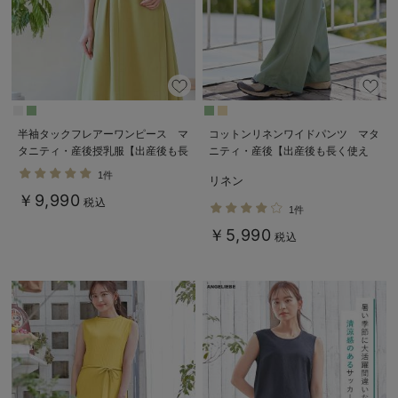
半袖タックフレアーワンピース マ
コットンリネンワイドパンツ マタ
タニティ・産後授乳服【出産後も長
ニティ・産後【出産後も長く使え
く使える】
る】
1件
リネン
￥9,990
税込
1件
￥5,990
税込