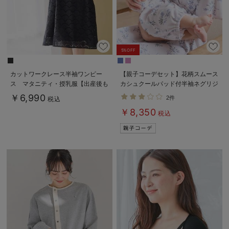
5%OFF
カットワークレース半袖ワンピー
【親子コーデセット】花柄スムース
ス マタニティ・授乳服【出産後も
カシュクールパッド付半袖ネグリジ
長く着られる】
ェ＆2wayオール 出産準備 ギフ
￥6,990
2件
税込
ト マタニティ・産後
￥8,350
税込