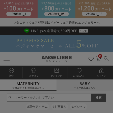
マタニティウェア/授乳服&ベビーウェア通販のエンジェリーベ
2026/NewArrival
送料495円(一部地域を除く) 7,700円以上で送料無料
LINE お友達登録で500円OFF
click
0
新作
カテゴリ
ランキング
お気に入り
ログイン
MATERNITY
BABY
戻る
戻る
戻る
戻る
戻る
戻る
戻る
戻る
戻る
戻る
戻る
戻る
戻る
戻る
戻る
戻る
戻る
戻る
戻る
戻る
戻る
戻る
戻る
戻る
戻る
戻る
戻る
戻る
戻る
戻る
戻る
カートに入れる
マタニティ & 授乳服はこちら
ベビー用品はこちら
マタニティウェア全て
マタニティ 下着・インナー全て
授乳服全て
マタニティ フォーマル全て
授乳用品全て
マタニティレッグウェア全て
マタニティ ボディケア全て
アウトレット全て
特集全て
再入荷全て
送料無料アイテム全て
ブラキャミ おまとめ
【37周年祭セール】
気温差別オススメアイ
マタニティウェア お
こだわりの履き心地！
出産準備応援割全て
春のマタニティワンピ
Gift Selection 
冬の冷え対策インナー
入院準備の持ち物チェ
冬のあったか特集全て
閉じる
マタニティ ワンピース
授乳ワンピース
マタニティ スーツ
妊婦用 抱き枕・授乳クッション
マタニティストッキング・タイツ
妊娠線クリーム
【アウトレット】ワンピース
抗菌防臭加工
再入荷｜インナー
授乳ブラ・マタニティブラ（マタニティインナー・産後用品）
ワンピース
【37周年祭セール】2
【15℃】3月下旬～
動きやすく着回しでき
強撚スムース(コスパ
【おまとめ割】パジャ
カジュアル
ジャケット派
マタニティパジャマ
【オフィスカジュアル
レギンスタイプ
【フォーマル】ワンピ
【ベビー】長袖
ハンカチ
快適ウェア10%OFF
セットアップ・ レイ
〜3,000円（税込）
薄くてあったか
入院してすぐ使うグッ
【冬のあったか特集】
#新作アイテム
#お宮参り
#パジャマ