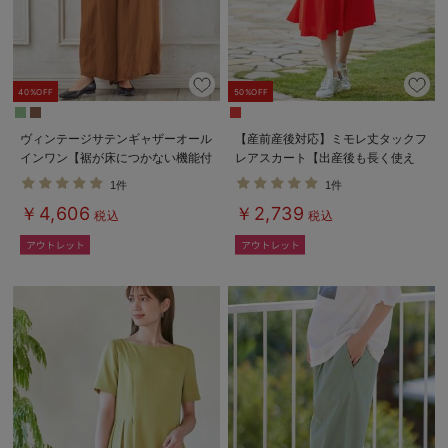
40%OFF
50%OFF
ヴィンテージサテンギャザーオール
【産前産後対応】ミモレ丈タックフ
インワン【裾が床につかない機能付
レアスカート【出産後も長く使え
き】 マタニティ・授乳服【出産後
る】
1件
1件
も長く使える】
￥4,606
￥2,739
税込
税込