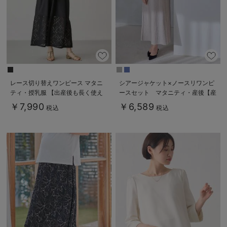
レース切り替えワンピース マタニ
シアージャケット×ノースリワンピ
ティ・授乳服 【出産後も長く使え
ースセット マタニティ・産後【産
る】
後も長く着れる】
￥7,990
￥6,589
税込
税込
Rosemadame（ローズマダム）