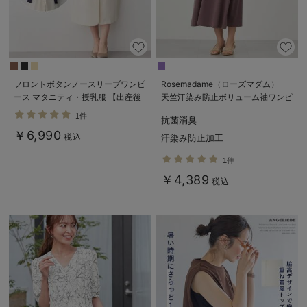
フロントボタンノースリーブワンピ
Rosemadame（ローズマダム）
ース マタニティ・授乳服 【出産後
天竺汗染み防止ボリューム袖ワンピ
も長く使える】
ース マタニティ・産後授乳服【出
1件
抗菌消臭
産後も長く使える】
￥6,990
税込
汗染み防止加工
1件
￥4,389
税込