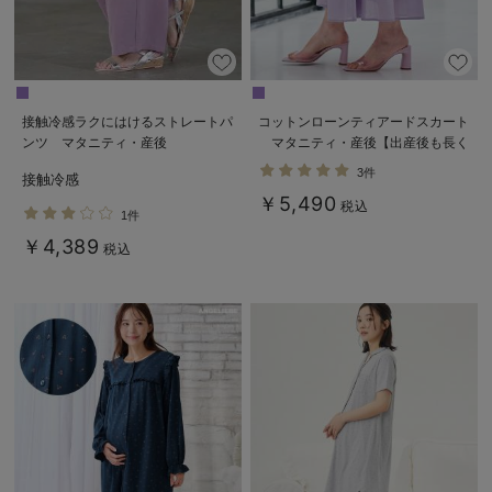
接触冷感ラクにはけるストレートパ
コットンローンティアードスカート
ンツ マタニティ・産後
マタニティ・産後【出産後も長く
Rosemadame（ローズマダム）
使える】
3件
接触冷感
￥5,490
税込
1件
￥4,389
税込