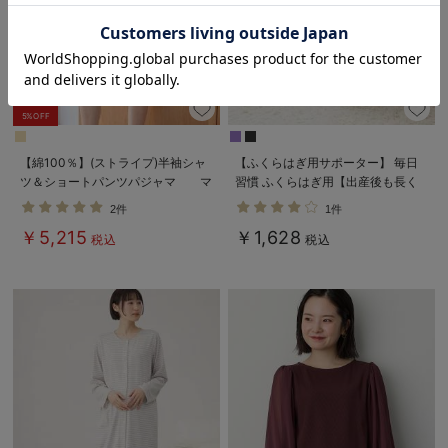
お気に入り商品を確認する
5%OFF
【綿100％】(ストライプ)半袖シャ
【ふくらはぎ用サポーター】 毎日
ツ＆ショートパンツパジャマ マ
習慣 ふくらはぎ用【出産後も長く
タニティ・授乳パジャマ【産後も長
使える】
2件
1件
く着られる】
￥5,215
￥1,628
税込
税込