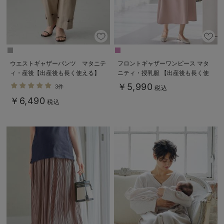
ウエストギャザーパンツ マタニテ
フロントギャザーワンピース マタ
ィ・産後【出産後も長く使える】
ニティ・授乳服 【出産後も長く使
える】
￥5,990
3件
税込
￥6,490
税込