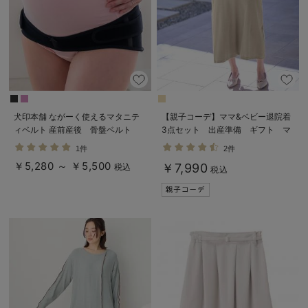
犬印本舗 ながーく使えるマタニテ
【親子コーデ】ママ&ベビー退院着
ィベルト 産前産後 骨盤ベルト
3点セット 出産準備 ギフト マ
【出産後も長く使える】
タニティ・産後【出産後も長く使え
1件
2件
る】
￥5,280 ～ ￥5,500
￥7,990
税込
税込