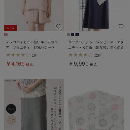
erbaviva（エルバビーバ）
安心の日本製。先輩ママが買ってよかった！本当に必要な出産準備品
ハレの日に着るANGELIEBEのセレモニー
5%OFF
買って正解！高評価レビューアイテム
テレコバイカラー使いルームウェ
タックベルテッドワンピース マタ
ア マタニティ・授乳パジャマ
ニティ・授乳服【出産後も長く使え
冬に可愛いニットがお得！
【出産後も長く使える】
る】
1件
12件
￥4,169
￥9,990
親子コーデ｜ママとベビーにおすすめ！
税込
税込
便利な育児家電
Gift Selection 出産祝い
ロンパースはいつからいつまで使う？選ぶポイントも解説！
保育園・入園準備特集
ファルスカ