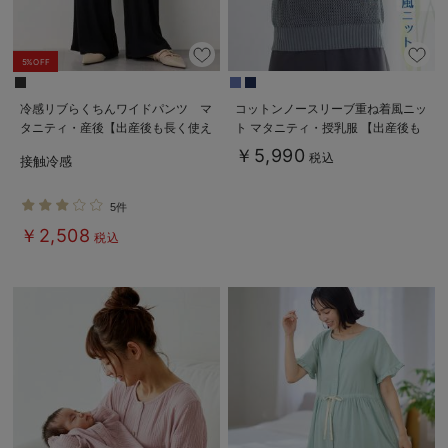
5%OFF
冷感リブらくちんワイドパンツ マ
コットンノースリーブ重ね着風ニッ
タニティ・産後【出産後も長く使え
ト マタニティ・授乳服 【出産後も
る】fairy（フェアリー）
長く使える】
￥5,990
税込
接触冷感
5件
￥2,508
税込