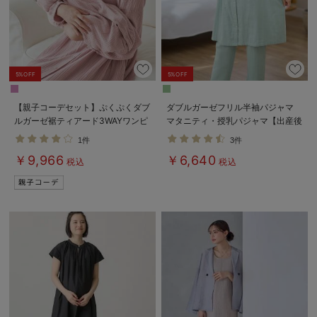
5%OFF
5%OFF
【親子コーデセット】ぷくぷくダブ
ダブルガーゼフリル半袖パジャマ
ルガーゼ裾ティアード3WAYワンピ
マタニティ・授乳パジャマ【出産後
ース＆産前産後使えるレギンスパジ
も長く使える】
1件
3件
ャマ&2wayオール 出産準備 ギ
￥9,966
￥6,640
フト マタニティ・産後
税込
税込