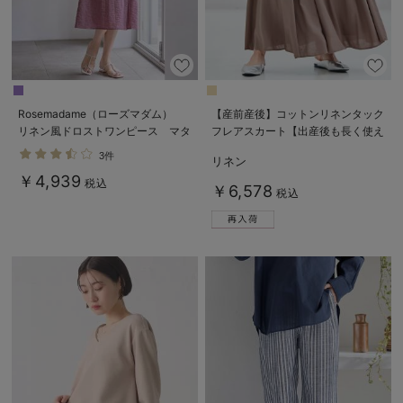
Rosemadame（ローズマダム）
【産前産後】コットンリネンタック
リネン風ドロストワンピース マタ
フレアスカート【出産後も長く使え
ニティ・産後授乳服【出産後も長く
る】
3件
リネン
使える】
￥4,939
税込
￥6,578
税込