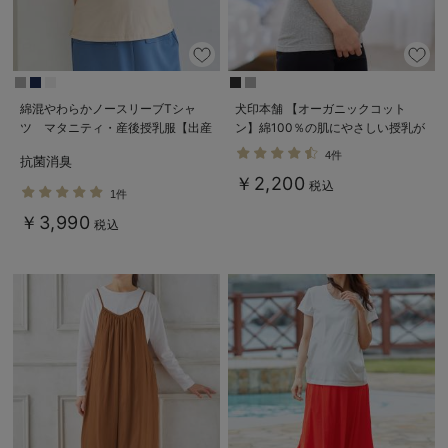
綿混やわらかノースリーブTシャ
犬印本舗 【オーガニックコット
ツ マタニティ・産後授乳服【出産
ン】綿100％の肌にやさしい授乳が
後も長く使える】
できるキャミソール【出産後も長く
4件
抗菌消臭
使える】
￥2,200
税込
1件
￥3,990
税込