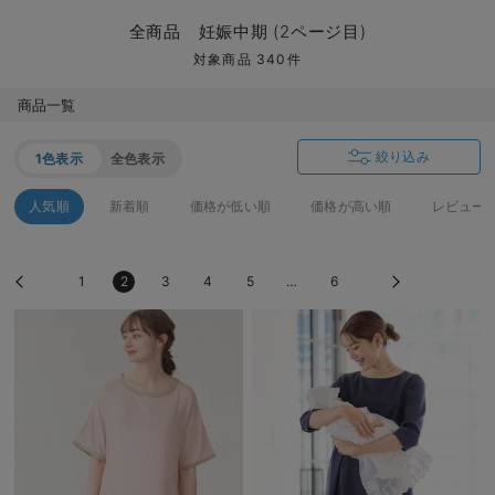
マタニティ パンツ
マタニティ ショーツ
授乳トップス
マタニティ オフィス 通勤服
授乳 ケープ
マタニティレギンス
【アウトレット】トップス・授乳トップス
透け防止
再入荷｜アウター
トップス
【37周年祭セール】4
【〜10℃】3月中旬
涼しくて可愛い「ワン
デニム
きれいめトップス派
マタニティインナー
【オフィスカジュアル
パンツタイプ
【フォーマル】ボトム
【ベビー】半袖
2WAYオール
Aライン ・フレアワ
〜5,000円（税込）
綿混素材
赤ちゃんへ使うもの
【冬のあったか特集】
全商品 妊娠中期 (2ページ目)
マタニティ スカート
妊婦帯・腹帯・産前ガードル
マタニティ ドレス（結婚式・お呼ばれ）
【アウトレット】ボトムス
見えてもカワイイ
パンツ
レギンス
きれいめスカート派
ベビー
【フォーマル】トップ
【ベビー】グッズ
コンビ肌着
Iライン ・タイトシ
〜10,000円（税込）
腹巻・ひざ上パンツ
産後に使うグッズ
【冬のあったか特集】
対象商品 340件
マタニティ トップス
マタニティ 授乳 キャミソール
マタニティ フォーマル パンツ・ボトムス
【アウトレット】パジャマ
コットン素材
スカート
オフィス
きれいめ美脚パンツ派
短肌着
快適ウェア10%OFF
ジャンパースカート/
10,001円（税込）〜
保温&リカバリー
【冬のあったか特集】
商品一覧
マタニティ アウター（コート）・ママコート
産褥ショーツ
【アウトレット】インナー
冷房対策
パジャマ
ツィード派
セット
ワーク・オフィス
女の子におススメのギ
レギンス・タイツ
絞り込み
1色表示
全色表示
骨盤・マタニティベルト （妊娠中・産後）
【アウトレット】ベビー
接触冷感素材
インナー
MAX55%OFF ブラッ
王道シンプル派
カジュアル
男の子におススメのギ
カップ付きインナー
人気順
新着順
価格が低い順
価格が高い順
レビュー
産後 ガードル インナー
Tシャツブラ
雑貨
セットアップ派
フォーマル / オケー
定番ギフト
あったか度◎
1
2
3
4
5
…
6
マタニティ 腹巻き
ブラトップ
ベビー
あったかアイテム｜ベ
もらって嬉しいギフト
裏起毛素材
親子セット
かわいくておもしろい
快適機能ウェア特集 トップス
何枚あっても嬉しいア
快適機能ウェア特集 ボトムス
長く使えるアイテム
快適機能ウェア特集 パジャマ
お部屋映えアイテム