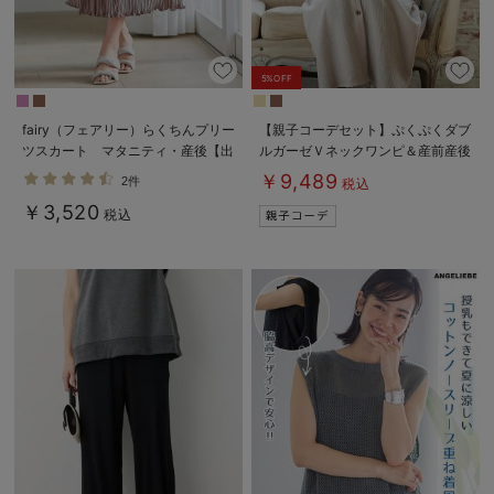
5%OFF
fairy（フェアリー）らくちんプリー
【親子コーデセット】ぷくぷくダブ
ツスカート マタニティ・産後【出
ルガーゼＶネックワンピ＆産前産後
産後も長く使える】
使えるレギンスパジャマ&2wayオ
￥9,489
2件
税込
ール 出産準備 ギフト マタニテ
￥3,520
ィ・産後
税込