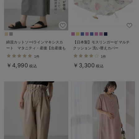
デロンギ
入院準備の持ち物チェック
綿混カットソーIラインマキシスカ
【日本製】モスリンガーゼ マルチ
ート マタニティ・産後【出産後も
クッション 洗い替えカバー
長く着られる】
1件
1件
￥4,990
￥3,300
税込
税込