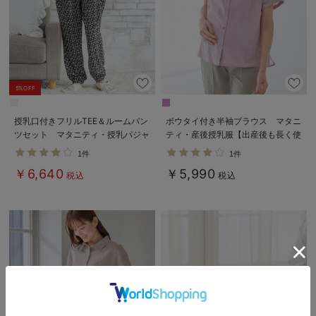
5%OFF
授乳口付きフリルTEE＆ルームパン
ボウタイ付き半袖ブラウス マタニ
ツセット マタニティ・授乳パジャ
ティ・産後授乳服【出産後も長く使
マ【出産後も長く使える】
える】
1件
1件
￥6,640
￥5,990
税込
税込