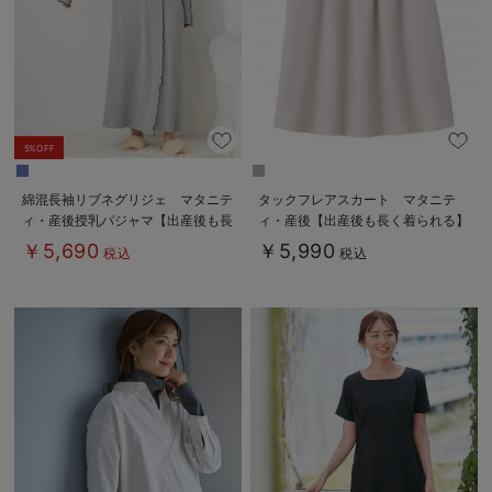
5%OFF
綿混長袖リブネグリジェ マタニテ
タックフレアスカート マタニテ
ィ・産後授乳パジャマ【出産後も長
ィ・産後【出産後も長く着られる】
く使える】
￥5,690
￥5,990
税込
税込