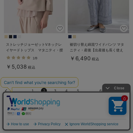
ストレッチジョーゼットVネックレ
裾切り替え綿混ワイドパンツ マタ
イヤードトップス マタニティ・授
ニティ・産後【出産後も長く使え
乳服【出産後も長く使える】
る】
￥6,490
1件
税込
￥5,038
税込
1
2
3
4
5
…
6