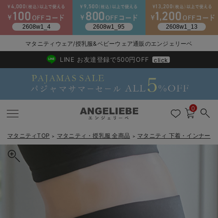
マタニティウェア/授乳服&ベビーウェア通販のエンジェリーベ
2026/NewArrival
送料495円(一部地域を除く) 7,700円以上で送料無料
LINE お友達登録で500円OFF
click
0
マタニティTOP
マタニティ・授乳服 全商品
マタニティ 下着・インナー
＞
＞
＞
戻る
戻る
戻る
戻る
戻る
戻る
戻る
戻る
戻る
戻る
戻る
戻る
戻る
戻る
戻る
戻る
戻る
戻る
戻る
戻る
戻る
戻る
戻る
戻る
戻る
戻る
戻る
戻る
戻る
戻る
戻る
カートに入れる
マタニティウェア全て
マタニティ 下着・インナー全て
授乳服全て
マタニティ フォーマル全て
授乳用品全て
マタニティレッグウェア全て
マタニティ ボディケア全て
アウトレット全て
特集全て
再入荷全て
送料無料アイテム全て
ブラキャミ おまとめ
【37周年祭セール】
気温差別オススメアイ
マタニティウェア お
こだわりの履き心地！
出産準備応援割全て
春のマタニティワンピ
Gift Selection 
冬の冷え対策インナー
入院準備の持ち物チェ
冬のあったか特集全て
犬印本舗 妊婦帯パンツ オーガニック素材
マタニティ ワンピース
授乳ワンピース
マタニティ スーツ
妊婦用 抱き枕・授乳クッション
マタニティストッキング・タイツ
妊娠線クリーム
【アウトレット】ワンピース
抗菌防臭加工
再入荷｜インナー
授乳ブラ・マタニティブラ（マタニティインナー・産後用品）
ワンピース
【37周年祭セール】2
【15℃】3月下旬～
動きやすく着回しでき
強撚スムース(コスパ
【おまとめ割】パジャ
カジュアル
ジャケット派
マタニティパジャマ
【オフィスカジュアル
レギンスタイプ
【フォーマル】ワンピ
【ベビー】長袖
ハンカチ
快適ウェア10%OFF
セットアップ・ レイ
〜3,000円（税込）
薄くてあったか
入院してすぐ使うグッ
【冬のあったか特集】