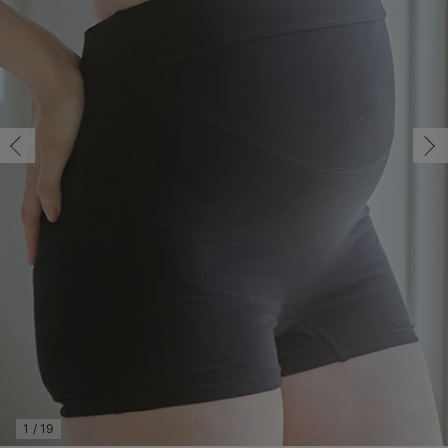
M/在庫あり
マタニティ パンツ
マタニティ ショーツ
授乳トップス
マタニティ オフィス 通勤服
授乳 ケープ
マタニティレギンス
【アウトレット】トップス・授乳トップス
透け防止
再入荷｜アウター
トップス
【37周年祭セール】4
【〜10℃】3月中旬
涼しくて可愛い「ワン
デニム
きれいめトップス派
マタニティインナー
【オフィスカジュアル
パンツタイプ
【フォーマル】ボトム
【ベビー】半袖
2WAYオール
Aライン ・フレアワ
〜5,000円（税込）
綿混素材
赤ちゃんへ使うもの
【冬のあったか特集】
M/在庫あり
マタニティ スカート
妊婦帯・腹帯・産前ガードル
マタニティ ドレス（結婚式・お呼ばれ）
【アウトレット】ボトムス
見えてもカワイイ
パンツ
レギンス
きれいめスカート派
ベビー
【フォーマル】トップ
【ベビー】グッズ
コンビ肌着
Iライン ・タイトシ
〜10,000円（税込）
腹巻・ひざ上パンツ
産後に使うグッズ
【冬のあったか特集】
￥2,860
マタニティ トップス
マタニティ 授乳 キャミソール
マタニティ フォーマル パンツ・ボトムス
【アウトレット】パジャマ
コットン素材
スカート
オフィス
きれいめ美脚パンツ派
短肌着
快適ウェア10%OFF
ジャンパースカート/
10,001円（税込）〜
保温&リカバリー
【冬のあったか特集】
カートに入れる
マタニティ アウター（コート）・ママコート
産褥ショーツ
【アウトレット】インナー
冷房対策
パジャマ
ツィード派
セット
ワーク・オフィス
女の子におススメのギ
レギンス・タイツ
L/在庫あり
グレー
L/在庫あり
骨盤・マタニティベルト （妊娠中・産後）
【アウトレット】ベビー
接触冷感素材
インナー
MAX55%OFF ブラッ
王道シンプル派
カジュアル
男の子におススメのギ
カップ付きインナー
￥2,860
産後 ガードル インナー
Tシャツブラ
雑貨
セットアップ派
フォーマル / オケー
定番ギフト
あったか度◎
カートに入れる
マタニティ 腹巻き
ブラトップ
ベビー
あったかアイテム｜ベ
もらって嬉しいギフト
裏起毛素材
親子セット
かわいくておもしろい
M/在庫あり
M/在庫あり
快適機能ウェア特集 トップス
何枚あっても嬉しいア
￥2,860
快適機能ウェア特集 ボトムス
長く使えるアイテム
カートに入れる
快適機能ウェア特集 パジャマ
お部屋映えアイテム
1
/
19
L/在庫あり
ブラック