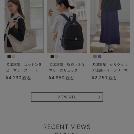
犬印本舗 コットンヌ
犬印本舗 収納上手な
犬印本舗 シルクタッ
ビ マザーズトート
マザーズリュック
チ涼感ベリーフリーマ
ポーチ付
キシスカート マタニ
¥4,290
¥4,950
¥2,750
(税込)
(税込)
(税込)
ティ・産後【出産後も
長く使える】
VIEW ALL
RECENT VIEWS