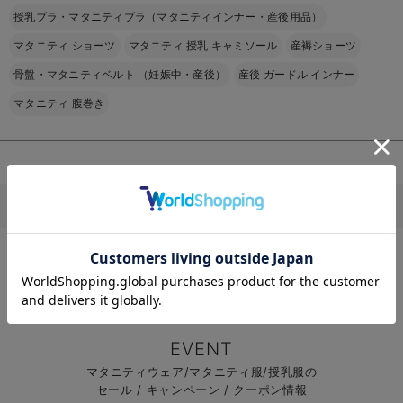
授乳ブラ・マタニティブラ（マタニティインナー・産後用品）
マタニティ ショーツ
マタニティ 授乳 キャミソール
産褥ショーツ
お買い物を続ける
カートへ進む
骨盤・マタニティベルト （妊娠中・産後）
産後 ガードル インナー
マタニティ 腹巻き
RELATED ITEMS
関連商品
1
その他
お気に入り商品を確認する
マタニティのTOPページはこちら
マタニティTOP
犬印本舗
犬印本舗 妊婦帯・腹帯・産前ガードル
犬印本
＞
＞
＞
犬印本舗 授乳イン
ナー（８分袖） オ
EVENT
ーガニックコット
¥2,640
(税込)
ン素材【出産後も
マタニティウェア/マタニティ服/授乳服の
長く使える】
セール / キャンペーン / クーポン情報