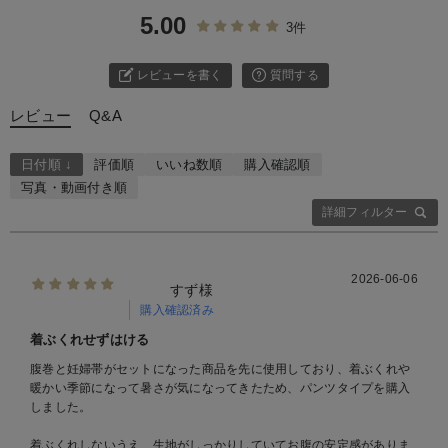
5.00
3件
レビューを書く
質問する
レビュー
Q&A
日付順 ↓
評価順
いいね数順
購入確認順
写真・動画付き順
詳細フィルター
2026-06-06
すず様
購入確認済み
着ぶくれせずはける
腹巻と妊婦帯がセットになった商品を先に使用しており、着ぶくれや
暖かい季節になって暑さが気になってきたため、パンツタイプを購入
しました。
着ぶくれしないうえ、生地がしっかりしていてお腹の安定感がありま