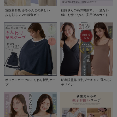
退院着特集 赤ちゃんとの新しい一
妊婦さんの為の喪服マナー 急な訃
歩を彩るママの服装ガイド
報にも慌てない。実用Q&Aガイド
ポコポコガーゼのふんわり授乳ケー
助産院監修 授乳ブラキャミ 選べる2
プ
デザイン