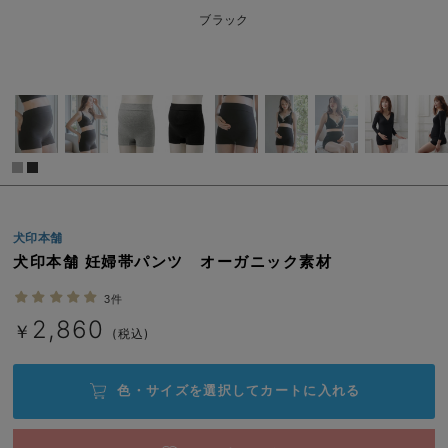
erbaviva（エルバビーバ）
L/在庫あり
ブラック
￥2,860
安心の日本製。先輩ママが買ってよかった！本当に必要な出産準備品
カートに入れる
ハレの日に着るANGELIEBEのセレモニー
買って正解！高評価レビューアイテム
閉じる
冬に可愛いニットがお得！
親子コーデ｜ママとベビーにおすすめ！
犬印本舗
犬印本舗 妊婦帯パンツ オーガニック素材
便利な育児家電
3件
Gift Selection 出産祝い
2,860
￥
(税込)
ロンパースはいつからいつまで使う？選ぶポイントも解説！
保育園・入園準備特集
色・サイズを選択して
カートに入れる
ファルスカ