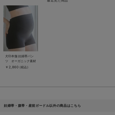
最近見た商品
商
品
詳
細
を
見
る
商
犬印本舗 妊婦帯パン
品
ツ オーガニック素材
詳
細
￥2,860
(税込)
を
見
る
妊婦帯・腹帯・産前ガードル以外の商品はこちら