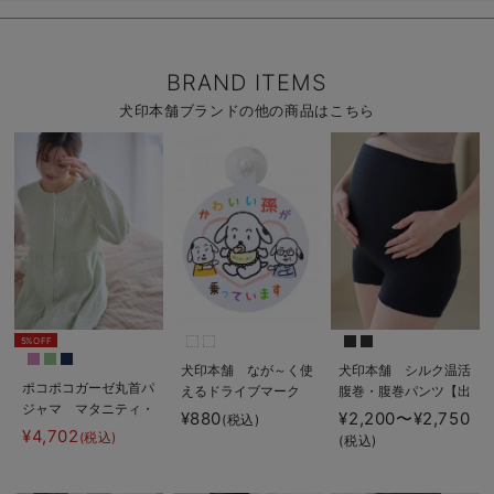
BRAND ITEMS
犬印本舗ブランドの他の商品はこちら
5%OFF
犬印本舗 なが～く使
犬印本舗 シルク温活
ポコポコガーゼ丸首パ
えるドライブマーク
腹巻・腹巻パンツ【出
ジャマ マタニティ・
産後も長く使える】
¥880
¥2,200〜¥2,750
(税込)
授乳パジャマ【産後も
¥4,702
(税込)
(税込)
長く着れる】
INUJIRUSHI（イヌジ
ルシ）