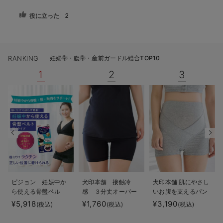
役に立った
2
RANKING
妊婦帯・腹帯・産前ガードル総合TOP10
1
2
3
ピジョン 妊娠中か
犬印本舗 接触冷
犬印本舗 肌にやさし
ら使える骨盤ベル
感 ３分丈オーバー
いお腹を支えるパン
ト 履くタイプ
パンツ
ツ妊婦帯（オーガニ
¥5,918
¥1,760
¥3,190
(税込)
(税込)
(税込)
ック）