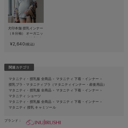
犬印本舗 授乳インナー
（８分袖） オーガニッ
クコットン素材【出産
¥2,640
後も長く使える】
(税込)
関連カテゴリ
マタニティ・授乳服 全商品
マタニティ 下着・インナー
＞
＞
授乳ブラ・マタニティブラ（マタニティインナー・産後用品）
マタニティ・授乳服 全商品
マタニティ 下着・インナー
＞
＞
マタニティ ショーツ
マタニティ・授乳服 全商品
マタニティ 下着・インナー
＞
＞
マタニティ 授乳 キャミソール
ブランド：