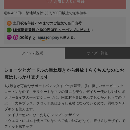
お気に入りに登録
デロンギ
送料495円(一部地域を除く) 7,700円以上で送料無料
入院準備の持ち物チェック
土日祝も
午前7:59までのご注文で当日出荷
LINE新規登録で 500円OFF クーポンプレゼント
も使える。
と
アイテム説明
サイズ・詳細
ショーツとガードルの重ね履きから解放！らくちんなのにお
腹はしっかり支えます
1枚履きが可能なサポートパンツタイプの妊婦帯。肌に優しいオーガニック
コットンなので、デリケートなママの肌にも安心。デイリー使いしやすいボ
クサータイプの一分丈ショーツに、同素材を裏に重ねておなかとヒップのサ
ポート力をプラス。クロッチ裏はふらし素材になっているので、羽根つきナ
プキンも使えます。
・デイリー使いにぴったりなシンプルデザイン
・ウエストにゴムを使っていないので食い込みがなく、折り返しデザインで
フィット感アップ