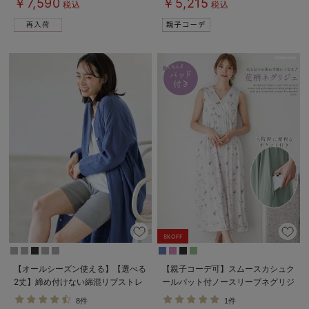
￥7,590
￥5,215
税込
税込
5%OFF
【オールシーズン使える】【選べる
【親子コーデ可】スムースカシュク
2丈】締め付けない綿混リブストレ
ールパット付ノースリーブネグリジ
ートレギンス【産後まで長く使え
ェ マタニティ・産後授乳服【出産
8件
1件
る】
後も長く使える】