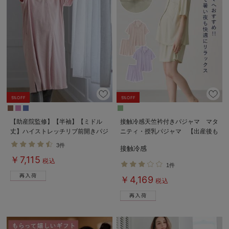
5%OFF
5%OFF
【助産院監修】【半袖】【ミドル
接触冷感天竺衿付きパジャマ マタ
丈】ハイストレッチリブ前開きパジ
ニティ・授乳パジャマ 【出産後も
ャマ マタニティ・授乳パジャマ
長く使える】Rosemadame（ロー
3件
接触冷感
【出産後も長く使える】
ズマダム）
￥7,115
税込
1件
￥4,169
税込