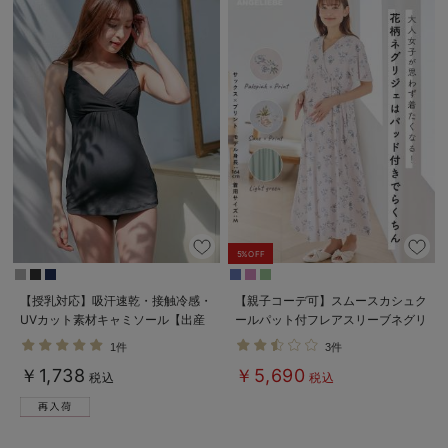
5%OFF
【授乳対応】吸汗速乾・接触冷感・
【親子コーデ可】スムースカシュク
UVカット素材キャミソール【出産
ールパット付フレアスリーブネグリ
後も長く使える】
ジェ マタニティ・産後授乳服【出
1件
3件
産後も長く着れる】
￥1,738
￥5,690
税込
税込