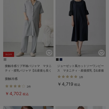
5%OFF
接触冷感リブ半袖パジャマ マタニ
ジョーゼット風カットソーワンピー
ティ・授乳パジャマ【出産後も長く
ス マタニティ・産後授乳【出産後
使える】fairy（フェアリー）
も長く使える】Rosemadame（ロ
1件
接触冷感
ーズマダム）
￥4,719
税込
2件
￥4,702
税込