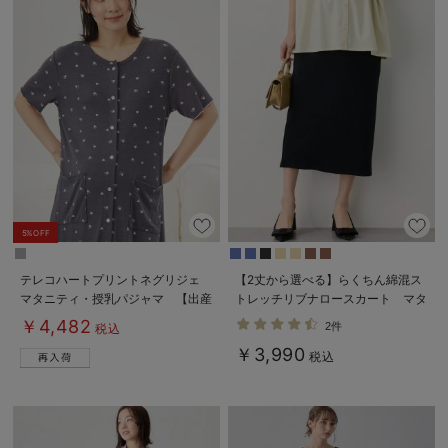
5%OFF
テレコハートプリントネグリジェ
【2丈から選べる】らくちん綿混ス
マタニティ・授乳パジャマ 【出産
トレッチリブナロースカート マタ
後も長く使える】
ニティ・産後【出産後も長く使え
￥4,482
2件
税込
る】
￥3,990
税込