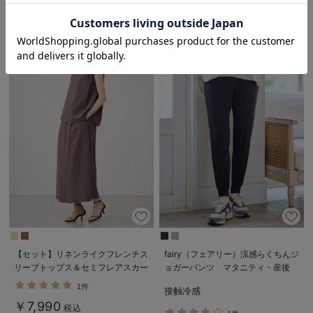
お気に入り商品を確認する
【セット】リネンライクフレンチス
fairy（フェアリー）涼感らくちんジ
リーブトップス＆セミフレアスカー
ョガーパンツ マタニティ・産後
トセットアップ マタニティ・授乳
【出産後も長く使える】
1件
接触冷感
服【出産後も長く着られる】
￥7,990
税込