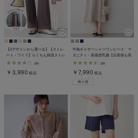
【2デザインから選べる】【ストレ
半袖ギャザーシャツワンピース マ
ート・ワイド】らくちん綿混ストレ
タニティ・産後授乳服【出産後も長
ッチリブパンツ マタニティ・産後
く使える】
3件
3件
【出産後も長く使える】
￥3,990
￥7,990
税込
税込