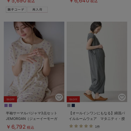
￥5,690
￥6,640
税込
税込
5%OFF
5%OFF
半袖サーマルパジャマ3点セット
【オールインワンにもなる】綿混パ
JEMORGAN（ジェーイーモーガ
イルルームウェア マタニティ・授
ン） ギフト マタニティ・産後
乳パジャマ【産後も長く着られる】
￥6,792
1件
税込
【出産後も長く使える】