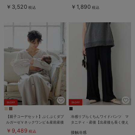
￥3,520
￥1,890
税込
税込
5%OFF
5%OFF
【親子コーデセット】ぷくぷくダブ
冷感リブらくちんワイドパンツ マ
ルガーゼＶネックワンピ＆産前産後
タニティ・産後【出産後も長く使え
使えるレギンスパジャマ&2wayオ
る】fairy（フェアリー）
￥9,489
税込
接触冷感
ール 出産準備 ギフト マタニテ