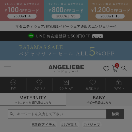
マタニティウェア/授乳服&ベビーウェア通販のエンジェリーベ
2026/NewArrival
送料495円(一部地域を除く) 7,700円以上で送料無料
LINE お友達登録で500円OFF
click
0
新作
カテゴリ
ランキング
お気に入り
ログイン
MATERNITY
BABY
戻る
戻る
戻る
戻る
戻る
戻る
戻る
戻る
戻る
戻る
戻る
戻る
戻る
戻る
戻る
戻る
戻る
戻る
戻る
戻る
戻る
戻る
戻る
戻る
戻る
戻る
戻る
戻る
戻る
戻る
戻る
カートに入れる
マタニティ & 授乳服はこちら
ベビー用品はこちら
マタニティウェア全て
マタニティ 下着・インナー全て
授乳服全て
マタニティ フォーマル全て
授乳用品全て
マタニティレッグウェア全て
マタニティ ボディケア全て
アウトレット全て
特集全て
再入荷全て
送料無料アイテム全て
ブラキャミ おまとめ
【37周年祭セール】
気温差別オススメアイ
マタニティウェア お
こだわりの履き心地！
出産準備応援割全て
春のマタニティワンピ
Gift Selection 
冬の冷え対策インナー
入院準備の持ち物チェ
冬のあったか特集全て
閉じる
マタニティ ワンピース
授乳ワンピース
マタニティ スーツ
妊婦用 抱き枕・授乳クッション
マタニティストッキング・タイツ
妊娠線クリーム
【アウトレット】ワンピース
抗菌防臭加工
再入荷｜インナー
授乳ブラ・マタニティブラ（マタニティインナー・産後用品）
ワンピース
【37周年祭セール】2
【15℃】3月下旬～
動きやすく着回しでき
強撚スムース(コスパ
【おまとめ割】パジャ
カジュアル
ジャケット派
マタニティパジャマ
【オフィスカジュアル
レギンスタイプ
【フォーマル】ワンピ
【ベビー】長袖
ハンカチ
快適ウェア10%OFF
セットアップ・ レイ
〜3,000円（税込）
薄くてあったか
入院してすぐ使うグッ
【冬のあったか特集】
#新作アイテム
#お宮参り
#パジャマ