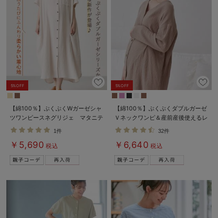
5%OFF
5%OFF
【綿100％】ぷくぷくWガーゼシャ
【綿100％】ぷくぷくダブルガーゼ
ツワンピースネグリジェ マタニテ
Ｖネックワンピ＆産前産後使えるレ
ィ・授乳パジャマ【出産後も長く着
ギンスパジャマ マタニティ・授乳
1件
32件
られる】
パジャマ【親子コーデ可】
￥5,690
￥6,640
税込
税込