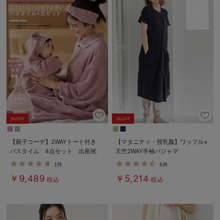
5%OFF
5%OFF
【親子コーデ】2WAYトート付き
【マタニティ・授乳服】ワッフル×
バスタイム 4点セット 出産祝
天竺2WAY半袖パジャマ
い マタニティ・産後
1件
6件
￥9,489
￥5,214
税込
税込