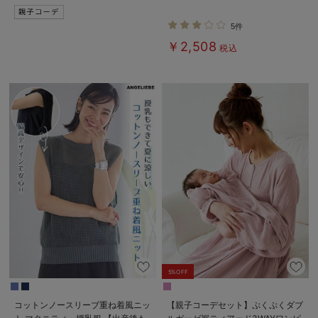
ィ・産後
5件
￥2,508
税込
5%OFF
コットンノースリーブ重ね着風ニッ
【親子コーデセット】ぷくぷくダブ