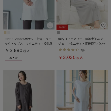
デロンギ
入院準備の持ち物チェック
5%OFF
コットン100%ポケット付きチュニ
fairy（フェアリー）無地半袖ネグリ
ックトップス マタニティ・授乳服
ジェ マタニティ・産後授乳パジャ
【出産後も長く使える】
マ【出産後も長く使える】
￥3,990
3件
税込
￥3,030
税込