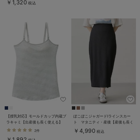
￥1,320
税込
【授乳対応】モールドカップ内蔵ブ
ぽこぽこジャガードIラインスカー
ラキャミ【出産後も長く使える】
ト マタニティ・産後【産後も長く
着られる】
￥4,990
2件
税込
￥1,892