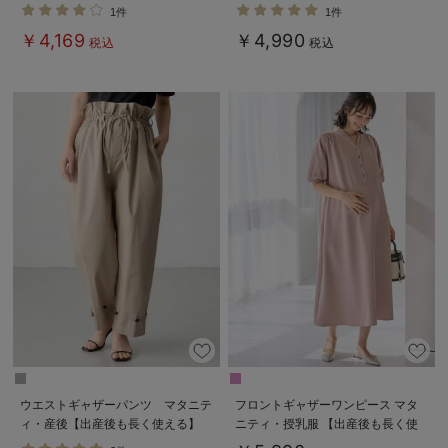
【出産後も長く使える】
長く着られる】
1件
1件
￥4,169
￥4,990
税込
税込
ウエストギャザーパンツ マタニテ
フロントギャザーワンピース マタ
ィ・産後【出産後も長く使える】
ニティ・授乳服 【出産後も長く使
える】