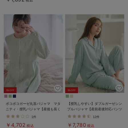
税込
5%OFF
5%OFF
ポコポコガーゼ丸首パジャマ マタ
【授乳しやすい】ダブルガーゼシン
ニティ・授乳パジャマ【産後も長く
プルパジャマ【産前産後対応パンツ
着れる】INUJIRUSHI（イヌジル
付】
1件
12件
シ）
￥4,702
￥7,780
税込
税込