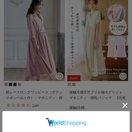
5%OFF
総レースロングワンピース（サテン
接触冷感天竺フリル袖ネグリジェ
リボンベルト付） マタニティ・授
マタニティ・授乳パジャマ 【出産
乳服【出産後も長く使える】
後も長く使える】
22件
接触冷感
Rosemadame（ローズマダム）
￥9,990
税込
2件
￥4,169
税込