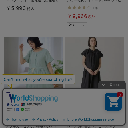
ト マタニティ・授乳服 【出産後も
ルガーゼ裾ティアード3WAYワンピ
長く使える】
ース＆産前産後使えるレギンスパジ
￥5,990
1件
税込
ャマ&2wayオール 出産準備 ギ
￥9,966
フト マタニティ・産後
税込
5%OFF
ダブルガーゼフリル半袖パジャマ
レース切り替えワンピース マタニ