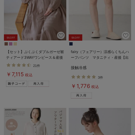
5%OFF
5%OFF
【セット】ぷくぷくダブルガーゼ裾
fairy（フェアリー）涼感らくちんハ
ティアード3WAYワンピース＆産後
ーフパンツ マタニティ・産後【出
も使えるレギンスパジャマ マタニ
産後も長く使える】
21件
接触冷感
ティ・授乳パジャマ
￥7,115
税込
3件
￥1,776
税込