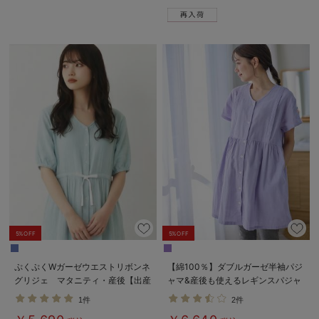
5%OFF
5%OFF
ぷくぷくWガーゼウエストリボンネ
【綿100％】ダブルガーゼ半袖パジ
グリジェ マタニティ・産後【出産
ャマ&産後も使えるレギンスパジャ
後も長く使える】
マ マタニティ・授乳パジャマ【出
1件
2件
産後も長く使える】