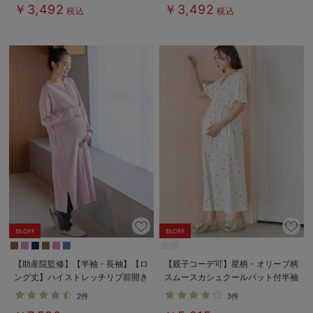
ィ・産後【出産後も長く使える】
ニティ・産後【出産後も長く使え
￥3,492
￥3,492
税込
税込
る】
5%OFF
5%OFF
【助産院監修】【半袖・長袖】【ロ
【親子コーデ可】星柄・オリーブ柄
ング丈】ハイストレッチリブ前開き
スムースカシュクールパット付半袖
パジャマ マタニティ・授乳パジャ
ネグリジェ【出産後も長く使える】
2件
3件
マ【出産後も長く使える】