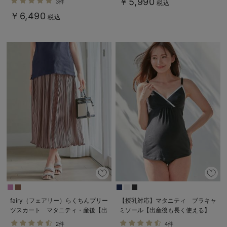
￥5,990
3件
税込
￥6,490
税込
fairy（フェアリー）らくちんプリー
【授乳対応】マタニティ ブラキャ
ツスカート マタニティ・産後【出
ミソール【出産後も長く使える】
産後も長く使える】
2件
4件