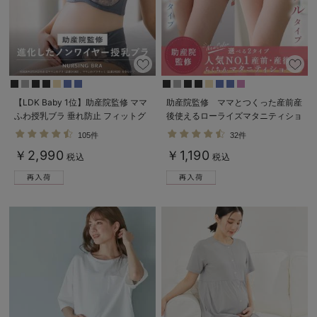
erbaviva（エルバビーバ）
安心の日本製。先輩ママが買ってよかった！本当に必要な出産準備品
ハレの日に着るANGELIEBEのセレモニー
買って正解！高評価レビューアイテム
【LDK Baby 1位】助産院監修 ママ
助産院監修 ママとつくった産前産
ふわ授乳ブラ 垂れ防止 フィットグ
後使えるローライズマタニティショ
冬に可愛いニットがお得！
ミ ノンワイヤー ｜ マタニティ・授
ーツ
105件
32件
乳ブラ
￥2,990
￥1,190
親子コーデ｜ママとベビーにおすすめ！
税込
税込
便利な育児家電
Gift Selection 出産祝い
ロンパースはいつからいつまで使う？選ぶポイントも解説！
保育園・入園準備特集
ファルスカ