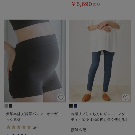
￥5,690
税込
犬印本舗 妊婦帯パンツ オーガニ
冷感リブらくちんレギンス マタニ
ック素材
ティ・産後【出産後も長く使える】
fairy（フェアリー）
3件
接触冷感