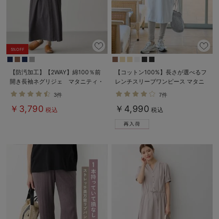
5%OFF
【防汚加工】【2WAY】綿100％前
【コットン100%】長さが選べるフ
開き長袖ネグリジェ マタニティ・
レンチスリーブワンピース マタニ
授乳パジャマ【産後も長く着れる】
ティ・産後授乳服【出産後も長く使
3件
7件
える】
￥3,790
￥4,990
税込
税込