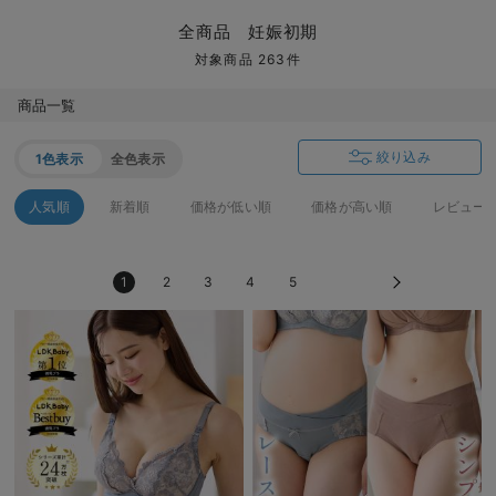
マタニティ パンツ
マタニティ ショーツ
授乳トップス
マタニティ オフィス 通勤服
授乳 ケープ
マタニティレギンス
【アウトレット】トップス・授乳トップス
透け防止
再入荷｜アウター
トップス
【37周年祭セール】4
【〜10℃】3月中旬
涼しくて可愛い「ワン
デニム
きれいめトップス派
マタニティインナー
【オフィスカジュアル
パンツタイプ
【フォーマル】ボトム
【ベビー】半袖
2WAYオール
Aライン ・フレアワ
〜5,000円（税込）
綿混素材
赤ちゃんへ使うもの
【冬のあったか特集】
全商品 妊娠初期
マタニティ スカート
妊婦帯・腹帯・産前ガードル
マタニティ ドレス（結婚式・お呼ばれ）
【アウトレット】ボトムス
見えてもカワイイ
パンツ
レギンス
きれいめスカート派
ベビー
【フォーマル】トップ
【ベビー】グッズ
コンビ肌着
Iライン ・タイトシ
〜10,000円（税込）
腹巻・ひざ上パンツ
産後に使うグッズ
【冬のあったか特集】
対象商品 263件
マタニティ トップス
マタニティ 授乳 キャミソール
マタニティ フォーマル パンツ・ボトムス
【アウトレット】パジャマ
コットン素材
スカート
オフィス
きれいめ美脚パンツ派
短肌着
快適ウェア10%OFF
ジャンパースカート/
10,001円（税込）〜
保温&リカバリー
【冬のあったか特集】
商品一覧
マタニティ アウター（コート）・ママコート
産褥ショーツ
【アウトレット】インナー
冷房対策
パジャマ
ツィード派
セット
ワーク・オフィス
女の子におススメのギ
レギンス・タイツ
絞り込み
1色表示
全色表示
骨盤・マタニティベルト （妊娠中・産後）
【アウトレット】ベビー
接触冷感素材
インナー
MAX55%OFF ブラッ
王道シンプル派
カジュアル
男の子におススメのギ
カップ付きインナー
人気順
新着順
価格が低い順
価格が高い順
レビュー
産後 ガードル インナー
Tシャツブラ
雑貨
セットアップ派
フォーマル / オケー
定番ギフト
あったか度◎
1
2
3
4
5
マタニティ 腹巻き
ブラトップ
ベビー
あったかアイテム｜ベ
もらって嬉しいギフト
裏起毛素材
親子セット
かわいくておもしろい
快適機能ウェア特集 トップス
何枚あっても嬉しいア
快適機能ウェア特集 ボトムス
長く使えるアイテム
快適機能ウェア特集 パジャマ
お部屋映えアイテム