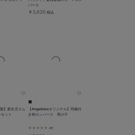
パース
￥3,630
税込
日本製】新生児スム
【Angeliebeオリジナル】羽織付
子セット
き袴ロンパース 男の子
4件