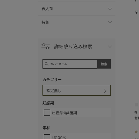
再入荷
￥
特集
詳細絞り込み検索
カテゴリー
妊娠期
春
出産準備&後期
セ
素材
綿100％