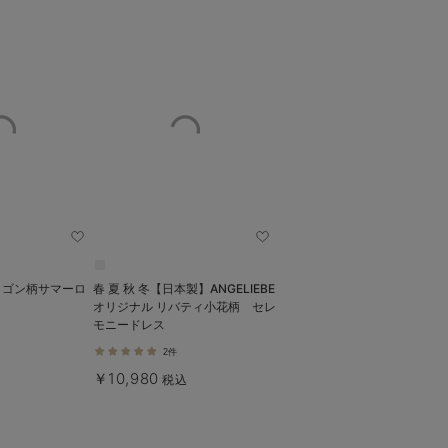
ドラゴン柄サマーロ
春 夏 秋 冬【日本製】ANGELIEBE
オリジナル リバティ小花柄 セレ
モニードレス
2件
￥10,980
税込