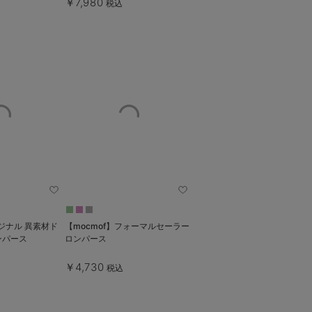
￥7,980
税込
ル 異素材ド
【mocmof】フォーマルセーラー
ンパース
ロンパース
￥4,730
税込