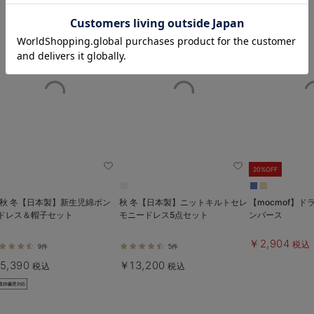
お気に入り商品を確認する
20%OFF
 秋 冬【日本製】新生児綿ポン
秋 冬【日本製】ニットキルトセレ
【mocmof】
ドレス＆帽子セット
モニードレス5点セット
ンパース
￥2,904
税込
9件
5件
5,390
￥13,200
税込
税込