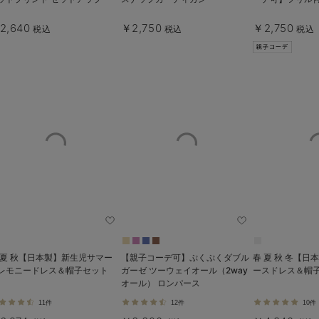
2,640
￥2,750
￥2,750
税込
税込
税込
 夏 秋【日本製】新生児サマー
【親子コーデ可】ぷくぷくダブル
春 夏 秋 冬【
レモニードレス＆帽子セット
ガーゼ ツーウェイオール（2way
ースドレス＆帽
オール） ロンパース
11件
12件
10件