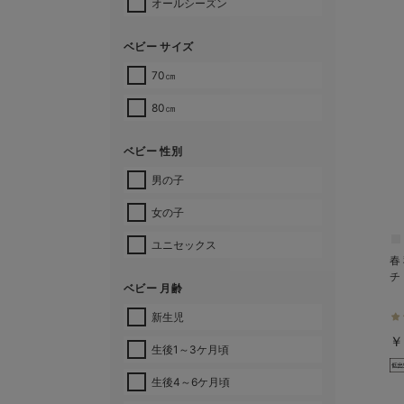
オールシーズン
ベビー サイズ
70㎝
80㎝
ベビー 性別
男の子
女の子
ユニセックス
春
チ
ベビー 月齢
新生児
￥
生後1～3ケ月頃
生後4～6ケ月頃