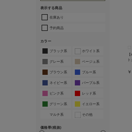
表示する商品
在庫あり
予約商品
カラー
ブラック系
ホワイト系
【
ト
グレー系
ベージュ系
￥
ブラウン系
ブルー系
ネイビー系
パープル系
ピンク系
レッド系
グリーン系
イエロー系
マルチ系
その他
価格帯(税抜)