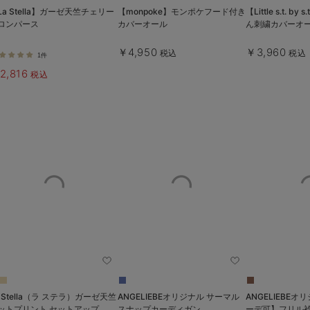
La Stella】ガーゼ天竺チェリー
【monpoke】モンポケフード付き
【Little s.t. by
ロンパース
カバーオール
ん刺繍カバーオ
￥4,950
￥3,960
税込
税込
1件
2,816
税込
a Stella（ラ ステラ）ガーゼ天竺
ANGELIEBEオリジナル サーマル
ANGELIEBEオリジナ
ットプリント セットアップ
スナップカーディガン
ーデ可】フリル