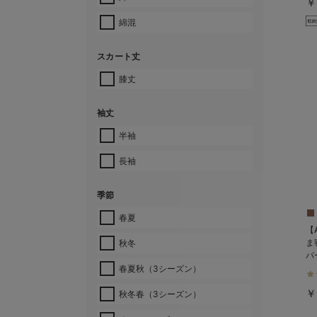
￥
綿混
スカート丈
膝丈
袖丈
半袖
長袖
季節
春夏
【
ま
秋冬
パ
春夏秋（3シーズン）
￥
秋冬春（3シーズン）