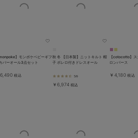
monpoke】モンポケベビーギフ
秋 冬 【日本製】ニットキルト 帽
【cotocotto
カバーオール3点セット
子 ボレロ付きドレスオール
ロンパース
6,490
￥4,180
税込
税込
5件
￥6,974
税込