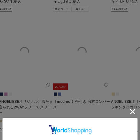
6,974
￥3,390
￥4,840
税込
税込
税込
20%OFF
ANGELIEBEオリジナル】着たま
【mocmof】帯付き 浴衣ロンパー
ANGELIEBEオリジナ
寝られる2WAYフリース スリー
ス
ッキングロゴロ
ー
￥3,784
税込
4件
1件
2,990
￥3,520
税込
税込