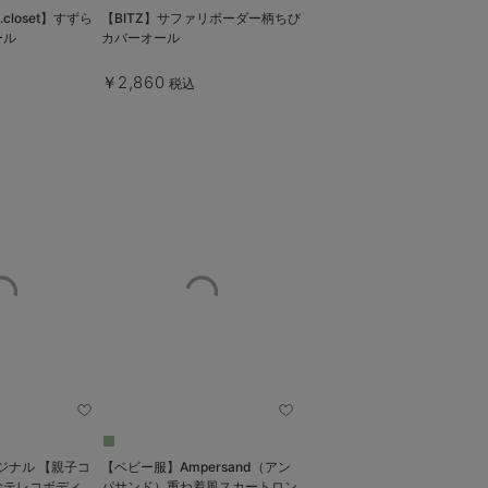
 s.t.closet】すずら
【BITZ】サファリボーダー柄ちび
ール
カバーオール
￥2,860
税込
ル 【親子コ
【ベビー服】Ampersand（アン
衿テレコボディ
パサンド）重ね着風スカートロン