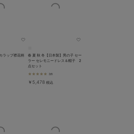
】スカラップ襟花柄
春 夏 秋 冬【日本製】男の子 セー
ラー セレモニードレス＆帽子 2
点セット
3件
￥5,478
税込