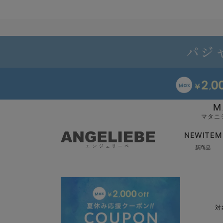
M
マタニ
NEWITEM
新商品
対