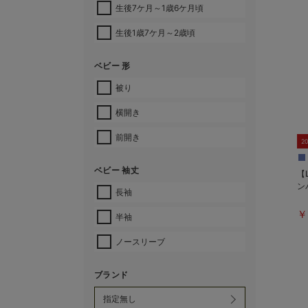
生後7ケ月～1歳6ケ月頃
生後1歳7ケ月～2歳頃
ベビー 形
被り
横開き
前開き
2
ベビー 袖丈
【
ン
長袖
￥
半袖
ノースリーブ
ブランド