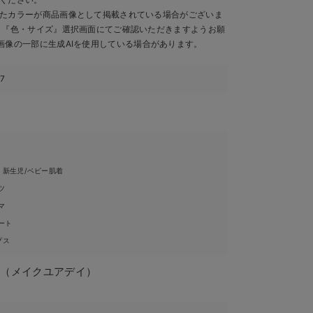
たカラーが商品画像として掲載されている場合がございま
、『色・サイズ』選択画面にてご確認いただきますようお願
画像の一部に生成AIを使用している場合があります。
27
・新生児/ベビー肌着
ツ
マ
ート
プス
DAY（メイクユアデイ）