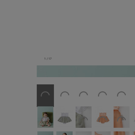
1
/
17
ミント／身長：67cm 体重：7.5kg