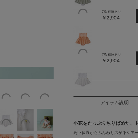
70/在庫あり
￥2,904
ピンク
70/在庫あり
￥2,904
オフホワイ
／着用サイズ：80
ミント
ト
アイテム説明
小花をたっぷりちりばめた、ド
高い位置からふんわり広がるシア