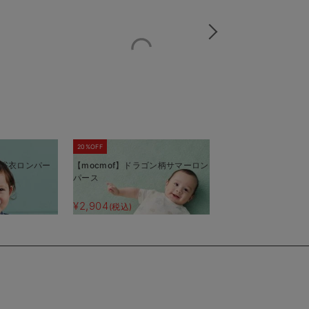
20%OFF
ANGELIEBEオリジナル 異素材
キングロゴロンパー
き 浴衣ロンパー
【mocmof】ドラゴン柄サマーロン
パース
¥3,520
(税込)
¥2,904
(税込)