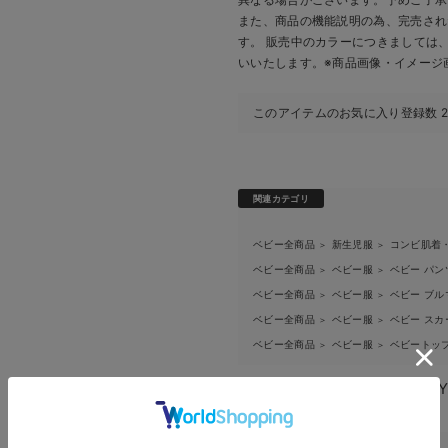
また、商品の機能説明の為、完売され
す。 販売中のカラーにつきましては
いいたします。
※商品画像・イメージ
このアイテムのお気に入り登録数
関連カテゴリ
ベビー全商品
新生児服
コンビ肌着
＞
＞
ベビー全商品
ベビー服
ベビー パン
＞
＞
ベビー全商品
ベビー服
ベビー ブル
＞
＞
ベビー全商品
ベビー服
ベビー スカ
＞
＞
ベビー全商品
ベビー服
ベビートッ
＞
＞
ブランド：
MAKE YOUR 
商品は以下にも掲載されています