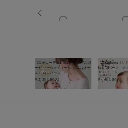
【親子コーデ可】ぷくぷくダブルガ
【Angeliebe
ーゼ ツーウェイオール（2wayオー
袴ロンパース 男
ル） ロンパース
¥3,390
¥7,980
(税込)
(税込)