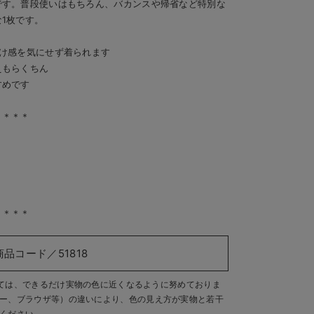
です。普段使いはもちろん、バカンスや帰省など特別な
1枚です。
け感を気にせず着られます
えもらくちん
すめです
＊＊＊＊
＊＊＊＊
商品コード／51818
ては、できるだけ実物の色に近くなるように努めておりま
ー、ブラウザ等）の違いにより、色の見え方が実物と若干
ください。