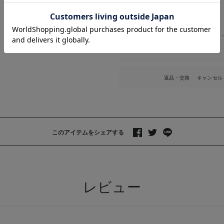
お気に入り商品を確認する
お買い物を続ける
カートへ進む
ベビー全商品
ベビー｜新商品
＞
ベビー全商品
ベビー服
ロンパース
＞
＞
特集
返品・交換
キャンセル
このアイテムをシェアする
>
レビュー