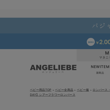
M
マタニ
NEWITEM
新商品
ベビー用品TOP
ベビー全商品
ベビー服
ロンパース
＞
＞
＞
DAY】シアーフラワーロンパース