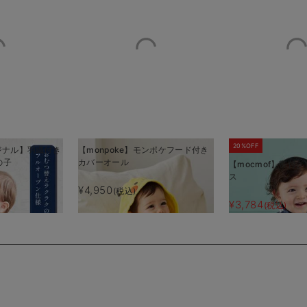
20%OFF
オリジナル】羽織付き
【monpoke】モンポケフード付き
の子
カバーオール
【mocmof】帯付
ス
¥4,950
(税込)
¥3,784
(税込)