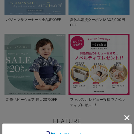
パジャマサマーセール全品5%OFF
夏休み応援クーポン MAX2,000円
OFF
新作ベビーウェア 最大20%OFF
ファルスカ レビュー投稿でノベル
ティプレゼント!
FEATURE
ベビー服/ベビー用品に関する特集