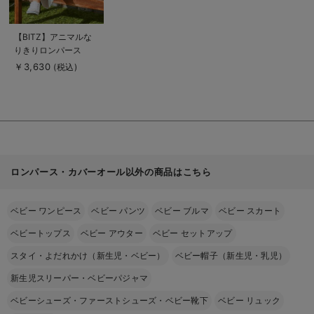
商
【BITZ】アニマルな
品
りきりロンパース
詳
細
￥3,630
(税込)
を
見
る
ロンパース・カバーオール以外の商品はこちら
ベビー ワンピース
ベビー パンツ
ベビー ブルマ
ベビー スカート
ベビートップス
ベビー アウター
ベビー セットアップ
スタイ・よだれかけ（新生児・ベビー）
ベビー帽子（新生児・乳児）
新生児スリーパー・ベビーパジャマ
ベビーシューズ・ファーストシューズ・ベビー靴下
ベビー リュック