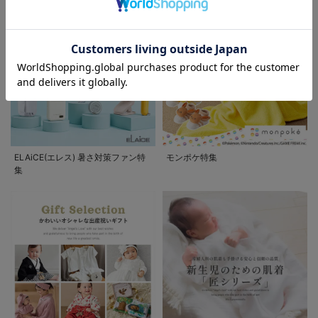
お気に入り商品を確認する
お買い物を続ける
カートへ進む
ELAiCE(エレス) 暑さ対策ファン特
モンポケ特集
集