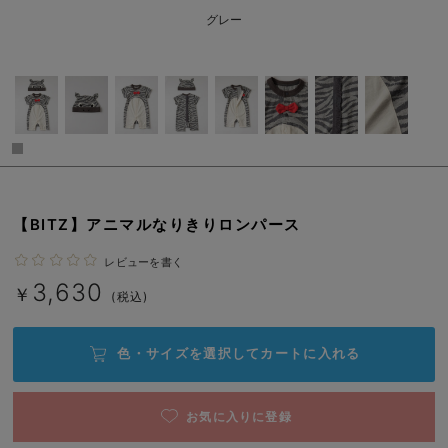
ベビー リュック
erbaviva（エルバビーバ）
グレー
ベビー 小物
安心の日本製。先輩ママが買ってよかった！本当に必要な出産準備品
ハレの日に着るANGELIEBEのセレモニー
買って正解！高評価レビューアイテム
冬に可愛いニットがお得！
親子コーデ｜ママとベビーにおすすめ！
【BITZ】アニマルなりきりロンパース
便利な育児家電
レビューを書く
3,630
￥
(税込)
Gift Selection 出産祝い
ロンパースはいつからいつまで使う？選ぶポイントも解説！
色・サイズを選択して
カートに入れる
保育園・入園準備特集
お気に入りに登録
ファルスカ