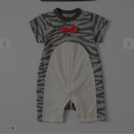
60/在庫なし
コンビ肌着・新生児/ベビー肌着
ベビー ワンピース
ベビー袴
ベビー ブランケット・タオルケット
子育て便利家電
抱っこ紐
夏のお役立ちベビーウェア
【アウトレット】トップス・授乳トップス
透け防止
再入荷｜アウター
トップス
【37周年祭セール】4
【〜10℃】3月中旬
涼しくて可愛い「ワン
デニム
きれいめトップス派
マタニティインナー
【オフィスカジュアル
パンツタイプ
【フォーマル】ボトム
【ベビー】半袖
2WAYオール
Aライン ・フレアワ
〜5,000円（税込）
綿混素材
赤ちゃんへ使うもの
【冬のあったか特集】
60/在庫なし
ツーウェイオール・2WAYオール（新生児）
ベビー パンツ
おくるみ（新生児）
プレイマット・ベビー マット
ベビーケープ
シンカーパイル特集
【アウトレット】ボトムス
見えてもカワイイ
パンツ
レギンス
きれいめスカート派
ベビー
【フォーマル】トップ
【ベビー】グッズ
コンビ肌着
Iライン ・タイトシ
〜10,000円（税込）
腹巻・ひざ上パンツ
産後に使うグッズ
【冬のあったか特集】
￥3,630
ベビー ブルマ
ベビー 雑貨 小物
ベビーの動物なりきり特集
【アウトレット】パジャマ
コットン素材
スカート
オフィス
きれいめ美脚パンツ派
短肌着
快適ウェア10%OFF
ジャンパースカート/
10,001円（税込）〜
保温&リカバリー
【冬のあったか特集】
売り切れ
ベビー スカート
ベビー安全グッズ
ベビー 夏のお役立ちグッズ特集
【アウトレット】インナー
冷房対策
パジャマ
ツィード派
セット
ワーク・オフィス
女の子におススメのギ
レギンス・タイツ
70/在庫なし
グレー
70/在庫なし
ベビートップス
ベビーおもちゃ
【素材別】ベビーロンパース特集
【アウトレット】ベビー
接触冷感素材
インナー
MAX55%OFF ブラッ
王道シンプル派
カジュアル
男の子におススメのギ
カップ付きインナー
￥3,630
ベビー アウター
メモリアルグッズ
袴ロンパース特集
Tシャツブラ
雑貨
セットアップ派
フォーマル / オケー
定番ギフト
あったか度◎
売り切れ
ベビー セットアップ
授乳・調乳・お食事
ブラトップ
ベビー
あったかアイテム｜ベ
もらって嬉しいギフト
裏起毛素材
80/残り1点
80/残り1点
スタイ・よだれかけ（新生児・ベビー）
哺乳瓶
親子セット
かわいくておもしろい
￥3,630
ベビー帽子（新生児・乳児）
赤ちゃん 洗剤・洗濯用品・お掃除
快適機能ウェア特集 トップス
何枚あっても嬉しいア
カートに入れる
新生児スリーパー・ベビーパジャマ
赤ちゃん お風呂・ベビースキンケア
快適機能ウェア特集 ボトムス
長く使えるアイテム
おむつ関連グッズ
快適機能ウェア特集 パジャマ
ベビーシューズ・ファーストシューズ・ベビー靴下
お部屋映えアイテム
1
/
8
閉じる