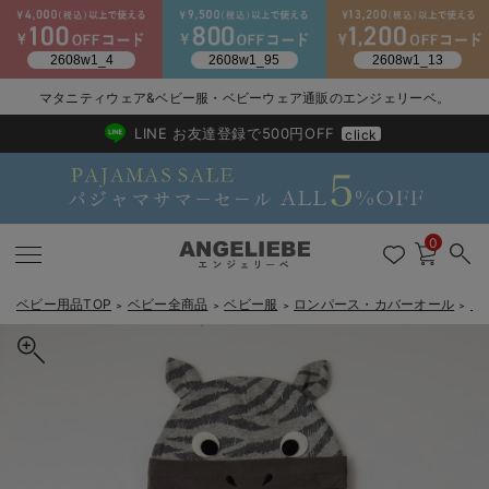
2026/NewArrival
送料495円(一部地域を除く) 7,700円以上で送料無料
マタニティウェア&ベビー服・ベビーウェア通販のエンジェリーベ。
LINE お友達登録で500円OFF
click
0
ベビー用品TOP
ベビー全商品
ベビー服
ロンパース・カバーオール
【
＞
＞
＞
＞
戻る
戻る
戻る
戻る
戻る
戻る
戻る
戻る
戻る
戻る
戻る
戻る
戻る
戻る
戻る
戻る
戻る
戻る
戻る
戻る
戻る
戻る
戻る
戻る
戻る
戻る
戻る
戻る
戻る
戻る
戻る
カートに入れる
新生児服全て
ベビー服全て
シーズンアイテム全て
ベビー・新生児 寝具全て
ベビー 雑貨全て
お出かけグッズ全て
ベビー｜季節の特集全て
アウトレット全て
特集全て
再入荷全て
送料無料アイテム全て
ブラキャミ おまとめ
【37周年祭セール】
気温差別オススメアイ
マタニティウェア お
こだわりの履き心地！
出産準備応援割全て
春のマタニティワンピ
Gift Selection 
冬の冷え対策インナー
入院準備の持ち物チェ
冬のあったか特集全て
【BITZ】アニマルなりきりロンパース
出産準備
ロンパース・カバーオール
甚平・浴衣
ベビーベッド・布団 （ベビー・新生児）
ベビーカー
猛暑からベビーを守るひんやりグッズ
【アウトレット】ワンピース
抗菌防臭加工
再入荷｜インナー
ベビーチェア（ハイローチェア）・ベビーラック
ワンピース
【37周年祭セール】2
【15℃】3月下旬～
動きやすく着回しでき
強撚スムース(コスパ
【おまとめ割】パジャ
カジュアル
ジャケット派
マタニティパジャマ
【オフィスカジュアル
レギンスタイプ
【フォーマル】ワンピ
【ベビー】長袖
ハンカチ
快適ウェア10%OFF
セットアップ・ レイ
〜3,000円（税込）
薄くてあったか
入院してすぐ使うグッ
【冬のあったか特集】