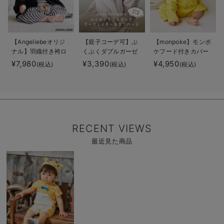
【Angeliebeオリジ
【親子コーデ可】ぷ
【monpoke】モンポ
ナル】羽織付き袴ロ
くぷくダブルガーゼ
ケフード付きカバー
ンパース 男の子
ツーウェイオール
オール
¥7,980
¥3,390
¥4,950
(税込)
(税込)
(税込)
（2wayオール） ロ
ンパース
RECENT VIEWS
最近見た商品
商
品
詳
細
を
見
る