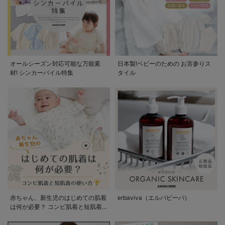
オールシーズン対応可能な万能素
日本製!ベビーのための お宮参りス
材! シンカーパイル特集
タイル
赤ちゃん、新生児のはじめての肌着
erbaviva（エルバビーバ）
は何が必要？ コンビ肌着と短肌着
の使い方