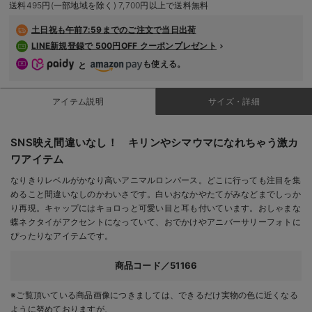
送料495円(一部地域を除く) 7,700円以上で送料無料
デロンギ
土日祝も
午前7:59までのご注文で当日出荷
入院準備の持ち物チェック
LINE新規登録で 500円OFF クーポンプレゼント
も使える。
と
アイテム説明
サイズ・詳細
SNS映え間違いなし！ キリンやシマウマになれちゃう激カ
ワアイテム
なりきりレベルがかなり高いアニマルロンパース。どこに行っても注目を集
めること間違いなしのかわいさです。白いおなかやたてがみなどまでしっか
り再現。キャップにはキョロっと可愛い目と耳も付いています。おしゃまな
蝶ネクタイがアクセントになっていて、おでかけやアニバーサリーフォトに
ぴったりなアイテムです。
商品コード／51166
※ご覧頂いている商品画像につきましては、できるだけ実物の色に近くなる
ように努めておりますが、