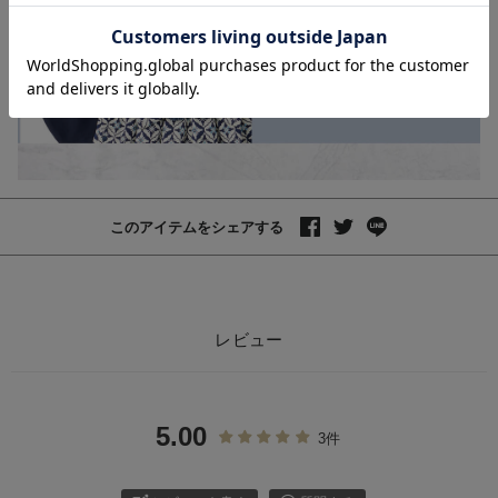
お気に入り商品を確認する
【mocmof】かん
ざし風ヘアバンド
¥2,090
(税込)
このアイテムをシェアする
レビュー
5.00
3件