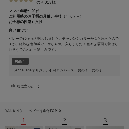
のん013様
ママの年齢:
20代
ご利用時のお子様の月齢:
生後（4~6ヶ月)
お子様の性別:
女性
良い色です
グレーの80ｃｍを購入しました。チャレンジカラーかなと思ったので
すが、絶妙な色加減で、かなり気に入りました！色々な場面で着せら
れそうでこれから楽しみです。
商品：
【Angeliebeオリジナル】袴ロンパース 男の子 女の子
役に立った
0
RANKING
ベビー袴総合TOP10
1
2
3