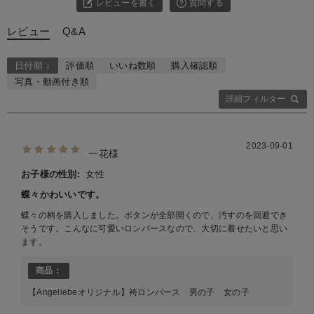
レビューを書く
質問する
レビュー
Q&A
日付順 ↓
評価順
いいね数順
購入確認順
写真・動画付き順
詳細フィルター
2023-09-01
一花様
お子様の性別:
女性
蝶々かわいいです。
蝶々の柄を購入しました。ボタンが全部開くので、汚すのを回避でき
そうです。こんなに可愛いロンパースなので、大切に着せたいと思い
ます。
商品：
【Angeliebeオリジナル】袴ロンパース 男の子 女の子