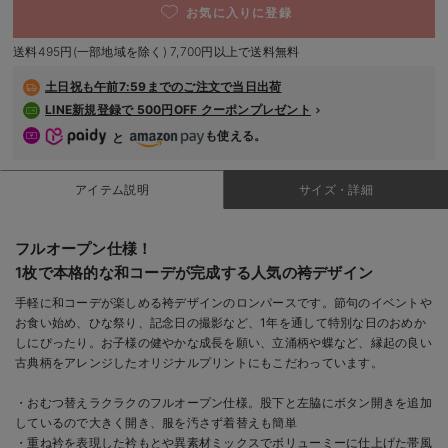
70/在庫あり
お気に入りに登録
デロンギ
70/在庫あり
送料495円(一部地域を除く) 7,700円以上で送料無料
￥6,980
入院準備の持ち物チェック
土日祝も
午前7:59までのご注文で当日出荷
カートに入れる
LINE新規登録で 500円OFF クーポンプレゼント
80/在庫あり
も使える。
と
グレー
80/在庫あり
￥6,980
アイテム説明
サイズ・詳細
カートに入れる
フルオープン仕様！
1枚で本格的な和コーデが完成する人気の袴デザイン
手軽に和コーデが楽しめる袴デザインのロンパースです。節句のイベントや
閉じる
お食い始め、ひな祭り、記念日の撮影など、1年を通して特別な日のおめか
しにぴったり。お子様の健やかな成長を願い、立涌柄や蝶など、縁起の良い
古典柄をアレンジしたオリジナルプリントにもこだわっています。
・おむつ替えラクラクのフルオープン仕様。股下と左脇にボタン開きを追加
しているので大きく開き、服を汚さず着替えも簡単
・重ね衿を表現した衿もとや異素材ミックスでボリューミーに仕上げた帯風