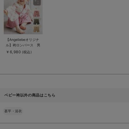
見
る
商
【Angeliebeオリジナ
品
ル】袴ロンパース 男
詳
細
の子 女の子
￥6,980
(税込)
を
見
る
ベビー袴以外の商品はこちら
甚平・浴衣