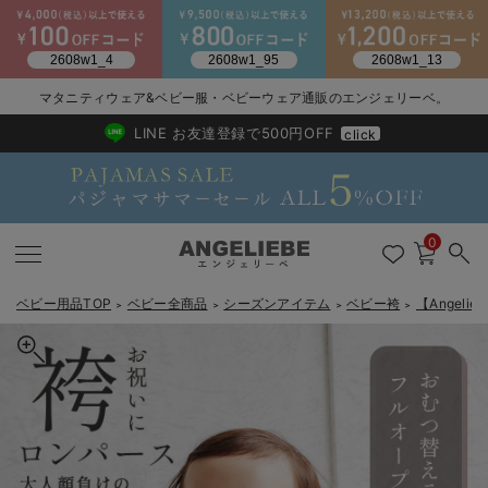
マタニティウェア&ベビー服・ベビーウェア通販のエンジェリーベ。
2026/NewArrival
送料495円(一部地域を除く) 7,700円以上で送料無料
LINE お友達登録で500円OFF
click
0
ベビー用品TOP
ベビー全商品
シーズンアイテム
ベビー袴
【Angel
＞
＞
＞
＞
戻る
戻る
戻る
戻る
戻る
戻る
戻る
戻る
戻る
戻る
戻る
戻る
戻る
戻る
戻る
戻る
戻る
戻る
戻る
戻る
戻る
戻る
戻る
戻る
戻る
戻る
戻る
戻る
戻る
戻る
戻る
カートに入れる
新生児服全て
ベビー服全て
シーズンアイテム全て
ベビー・新生児 寝具全て
ベビー 雑貨全て
お出かけグッズ全て
ベビー｜季節の特集全て
アウトレット全て
特集全て
再入荷全て
送料無料アイテム全て
ブラキャミ おまとめ
【37周年祭セール】
気温差別オススメアイ
マタニティウェア お
こだわりの履き心地！
出産準備応援割全て
春のマタニティワンピ
Gift Selection 
冬の冷え対策インナー
入院準備の持ち物チェ
冬のあったか特集全て
【Angeliebeオリジナル】袴ロンパース 男の子 女の子
出産準備
ロンパース・カバーオール
甚平・浴衣
ベビーベッド・布団 （ベビー・新生児）
ベビーカー
猛暑からベビーを守るひんやりグッズ
【アウトレット】ワンピース
抗菌防臭加工
再入荷｜インナー
ベビーチェア（ハイローチェア）・ベビーラック
ワンピース
【37周年祭セール】2
【15℃】3月下旬～
動きやすく着回しでき
強撚スムース(コスパ
【おまとめ割】パジャ
カジュアル
ジャケット派
マタニティパジャマ
【オフィスカジュアル
レギンスタイプ
【フォーマル】ワンピ
【ベビー】長袖
ハンカチ
快適ウェア10%OFF
セットアップ・ レイ
〜3,000円（税込）
薄くてあったか
入院してすぐ使うグッ
【冬のあったか特集】