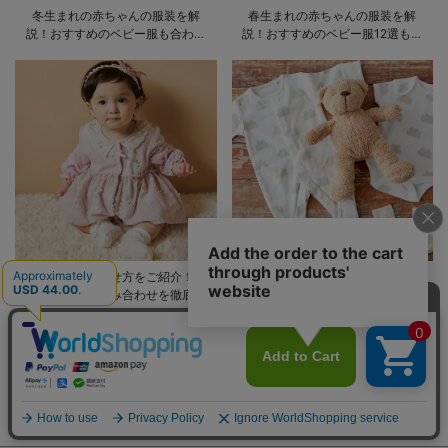
冬生まれの赤ちゃんの服装を解
春生まれの赤ちゃんの服装を解
説！おすすめのベビー服も合わせ
説！おすすめのベビー服12選も合
てご紹介
わせてご紹介！
ロンパースの着せ方をご紹介！手
ロンパースとカバーオールの違い
順や季節別の組み合わせを徹底解
とは？それぞれ特徴やおすすめ商
説
品をご紹介
ベビーに関する
記事一覧はこちら