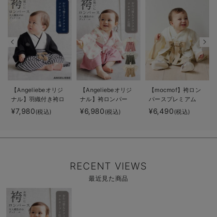
【Angeliebeオリジ
【Angeliebeオリジ
【mocmof】袴ロン
ナル】羽織付き袴ロ
ナル】袴ロンパー
パースプレミアム
ンパース 男の子
ス 男の子 女の子
男の子
¥7,980
¥6,980
¥6,490
(税込)
(税込)
(税込)
RECENT VIEWS
最近見た商品
商
品
詳
細
を