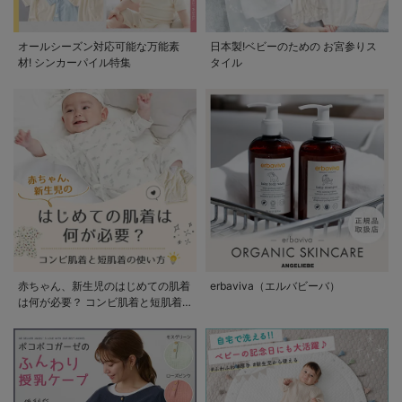
オールシーズン対応可能な万能素
日本製!ベビーのための お宮参りス
材! シンカーパイル特集
タイル
赤ちゃん、新生児のはじめての肌着
erbaviva（エルバビーバ）
は何が必要？ コンビ肌着と短肌着
の使い方