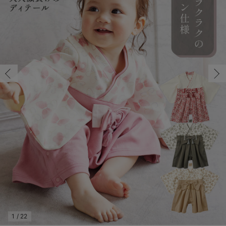
70/在庫なし
コンビ肌着・新生児/ベビー肌着
ベビー ワンピース
ベビー袴
ベビー ブランケット・タオルケット
子育て便利家電
抱っこ紐
夏のお役立ちベビーウェア
【アウトレット】トップス・授乳トップス
透け防止
再入荷｜アウター
トップス
【37周年祭セール】4
【〜10℃】3月中旬
涼しくて可愛い「ワン
デニム
きれいめトップス派
マタニティインナー
【オフィスカジュアル
パンツタイプ
【フォーマル】ボトム
【ベビー】半袖
2WAYオール
Aライン ・フレアワ
〜5,000円（税込）
綿混素材
赤ちゃんへ使うもの
【冬のあったか特集】
70/在庫なし
ツーウェイオール・2WAYオール（新生児）
ベビー パンツ
おくるみ（新生児）
プレイマット・ベビー マット
ベビーケープ
シンカーパイル特集
【アウトレット】ボトムス
見えてもカワイイ
パンツ
レギンス
きれいめスカート派
ベビー
【フォーマル】トップ
【ベビー】グッズ
コンビ肌着
Iライン ・タイトシ
〜10,000円（税込）
腹巻・ひざ上パンツ
産後に使うグッズ
【冬のあったか特集】
￥6,980
ベビー ブルマ
ベビー 雑貨 小物
ベビーの動物なりきり特集
【アウトレット】パジャマ
コットン素材
スカート
オフィス
きれいめ美脚パンツ派
短肌着
快適ウェア10%OFF
ジャンパースカート/
10,001円（税込）〜
保温&リカバリー
【冬のあったか特集】
売り切れ
ベビー スカート
ベビー安全グッズ
ベビー 夏のお役立ちグッズ特集
【アウトレット】インナー
冷房対策
パジャマ
ツィード派
セット
ワーク・オフィス
女の子におススメのギ
レギンス・タイツ
80/在庫あり
レッド
80/在庫あり
ベビートップス
ベビーおもちゃ
【素材別】ベビーロンパース特集
【アウトレット】ベビー
接触冷感素材
インナー
MAX55%OFF ブラッ
王道シンプル派
カジュアル
男の子におススメのギ
カップ付きインナー
￥6,980
ベビー アウター
メモリアルグッズ
袴ロンパース特集
Tシャツブラ
雑貨
セットアップ派
フォーマル / オケー
定番ギフト
あったか度◎
カートに入れる
ベビー セットアップ
授乳・調乳・お食事
ブラトップ
ベビー
あったかアイテム｜ベ
もらって嬉しいギフト
裏起毛素材
スタイ・よだれかけ（新生児・ベビー）
哺乳瓶
親子セット
かわいくておもしろい
70/在庫あり
70/在庫あり
ベビー帽子（新生児・乳児）
赤ちゃん 洗剤・洗濯用品・お掃除
快適機能ウェア特集 トップス
何枚あっても嬉しいア
￥6,980
新生児スリーパー・ベビーパジャマ
赤ちゃん お風呂・ベビースキンケア
快適機能ウェア特集 ボトムス
長く使えるアイテム
カートに入れる
おむつ関連グッズ
快適機能ウェア特集 パジャマ
ベビーシューズ・ファーストシューズ・ベビー靴下
お部屋映えアイテム
1
/
22
80/在庫あり
ベージュ