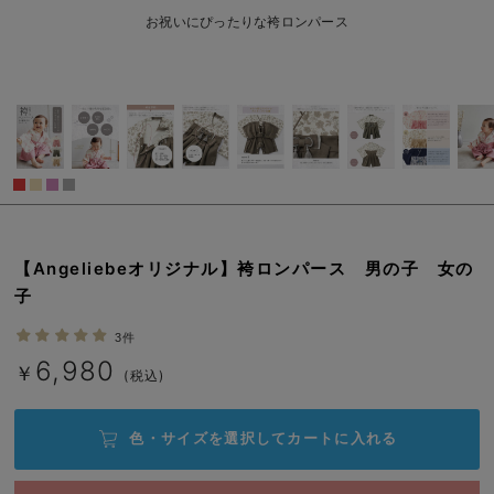
ベビー リュック
erbaviva（エルバビーバ）
80/在庫あり
お祝いにぴったりな袴ロンパース
￥6,980
ベビー 小物
安心の日本製。先輩ママが買ってよかった！本当に必要な出産準備品
カートに入れる
ハレの日に着るANGELIEBEのセレモニー
買って正解！高評価レビューアイテム
70/在庫あり
冬に可愛いニットがお得！
70/在庫あり
￥6,980
親子コーデ｜ママとベビーにおすすめ！
【Angeliebeオリジナル】袴ロンパース 男の子 女の
カートに入れる
便利な育児家電
子
80/在庫あり
ピンク
Gift Selection 出産祝い
3件
80/在庫あり
6,980
￥6,980
￥
(税込)
ロンパースはいつからいつまで使う？選ぶポイントも解説！
カートに入れる
保育園・入園準備特集
色・サイズを選択して
カートに入れる
ファルスカ