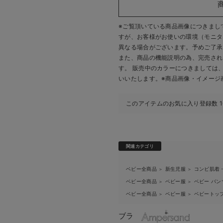
※ご覧頂いている商品画像につきまし
すが、
お客様がお使いの環境（モニタ
異なる場合がございます。予めご了承
また、商品の機能説明の為、完売され
す。 販売中のカラーにつきましては
いいたします。
※商品画像・イメージ
このアイテムのお気に入り登録数
関連カテゴリ
ベビー全商品
新生児服
コンビ肌着
＞
＞
ベビー全商品
ベビー服
ベビー パン
＞
＞
ベビー全商品
ベビー服
ベビートッ
＞
＞
ブラ