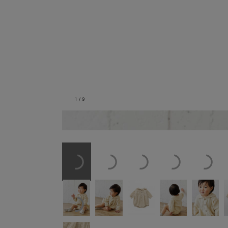
1
/
9
オフホワイト／モデル身長：71cm 体重：8.