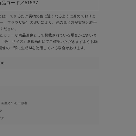
商品コード／51537
ては、できるだけ実物の色に近くなるように努めておりま
ー、ブラウザ等）の違いにより、色の見え方が実物と若干
ください。
たカラーが商品画像として掲載されている場合がございま
、『色・サイズ』選択画面にてご確認いただきますようお願
画像の一部に生成AIを使用している場合があります。
106
・新生児/ベビー肌着
ツ
プス