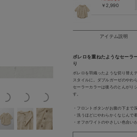
オフホワイ
￥2,990
ト
アイテム説明
ボレロを重ねたようなセーラ
り
ボレロを羽織ったような切り替え
1kg／着用サイズ：70
オフホワ
スタイルに。ダブルガーゼのやわ
セーラーカラーは後ろのとんがり
す。
・フロントボタンがお腹の下まで
・洗うほどにやわらかくなじんで
・オフホワイトのやさしい色合い