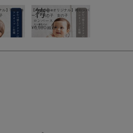
リジナル】羽織付き
【Angeliebeオリジナル】袴ロンパ
【Seraph】お気軽
子
ース 男の子 女の子
パース 男の子 女
¥6,980
¥4,950
(税込)
(税込)