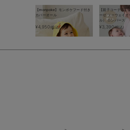
【monpoke】モンポケフード付き
【親子コーデ可】
カバーオール
ーゼ ツーウェイオ
ル） ロンパース
¥4,950
¥3,390
(税込)
(税込)