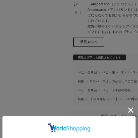
ン
［Ampersand（アンパサンド
Ampersand（アンパサンド
ド：
はならなくても何かと何かをつ
られています。
雑貨小物やオケージョンアイテ
ギフトにもおすすめのブランド
商品は以下にも掲載されています
ベビー全商品
ベビー服
ロンパース
＞
＞
特集
ロンパースはいつからいつまで使
＞
ベビー全商品
ベビー｜季節の特集
＞
特集
【37周年祭セール】
【37周年
＞
＞
返品・交換
キャンセル