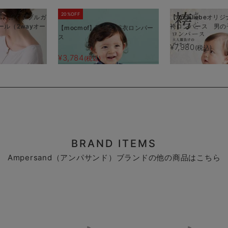
20%OFF
ぷくぷくダブルガ
【Angeliebeオ
ール（2wayオー
袴ロンパース 男の
【mocmof】帯付き 浴衣ロンパー
ス
¥7,980
(税込)
¥3,784
(税込)
BRAND ITEMS
Ampersand（アンパサンド）ブランドの他の商品はこちら