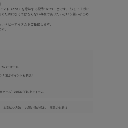
）］
）はアンド（and）を意味する記号“＆”のことです。 決して主役に
なぐためになくてはならない存在でありたいという願いがこめ
ム、ベビーアイテムをご提案します。
です。
・カバーオール
う？選ぶポイントも解説！
祭セール】20%OFF以上アイテム
お支払い方法
お買い物の流れ
商品のお届け