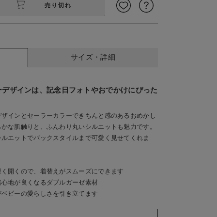
売り切れ
サイズ・詳細
ーデザインは、記念日フォトやおでかけにぴった
デザインとセーラーカラーできちんと感のあるおめかし
イト
オ
らかな肌触りと、ふんわり丸いシルエットも魅力です。
シルエットでバックスタイルまで可愛く見せてくれま
深く開くので、着替えがスムーズにできます
着心地が良くなるダブルガーゼ素材
がベビーの愛らしさを引き立てます