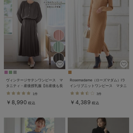
ヴィンテージサテンワンピース マ
Rosemadame（ローズマダム）Iラ
タニティ・産後授乳服【出産後も長
インリブニットワンピース マタニ
く使える】
ティ・産後授乳服【出産後も長く使
1件
3件
える】
￥8,990
￥4,389
税込
税込