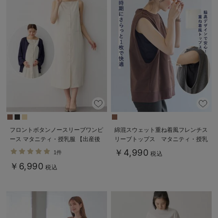
フロントボタンノースリーブワンピ
綿混スウェット重ね着風フレンチス
ース マタニティ・授乳服 【出産後
リーブトップス マタニティ・授乳
も長く使える】
服【出産後も長く着られる】
￥4,990
1件
税込
￥6,990
税込