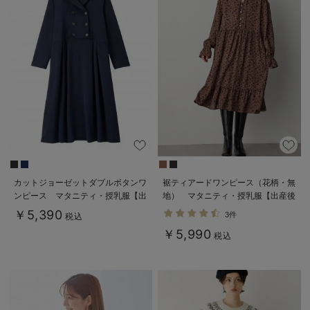
カットジョーゼットダブルボタンワ
裾ティアードワンピース（花柄・無
ンピース マタニティ・授乳服【出
地） マタニティ・授乳服【出産後
産後も長く使える】fairy（フェアリ
も長く使える】
￥5,390
3件
税込
ー）
￥5,990
税込