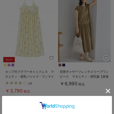
5%OFF
カップ付フラワーキャミドレス マ
切替ギャザーフレンチスリーブワン
タニティ・授乳パジャマ・ワンマイ
ピース マタニティ・授乳服【産後
ル・ホームウェア・大きいサイズ
も長く着られる】
￥6,990
1件
税込
￥3,790
税込