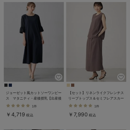
ジョーゼット風カットソーワンピー
【セット】リネンライクフレンチス
ス マタニティ・産後授乳【出産後
リーブトップス＆セミフレアスカー
も長く使える】Rosemadame（ロ
トセットアップ マタニティ・授乳
1件
1件
ーズマダム）
服【出産後も長く着られる】
￥4,719
￥7,990
税込
税込