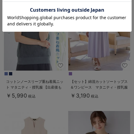
お気に入り商品を確認する
コットンノースリーブ重ね着風ニッ
【セット】綿混カットソートップス
ト マタニティ・授乳服 【出産後も
＆ワンピース マタニティ・授乳服
長く使える】
【出産後も長く使える】fairy（フェ
￥5,990
￥3,190
税込
税込
アリー）