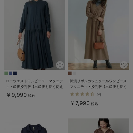
ローウエストワンピース マタニテ
綿混リボンカシュクールワンピース
ィ・産後授乳服【出産後も長く使え
マタニティ・授乳服【出産後も長く
る】
使える】
￥9,990
2件
税込
￥7,990
税込