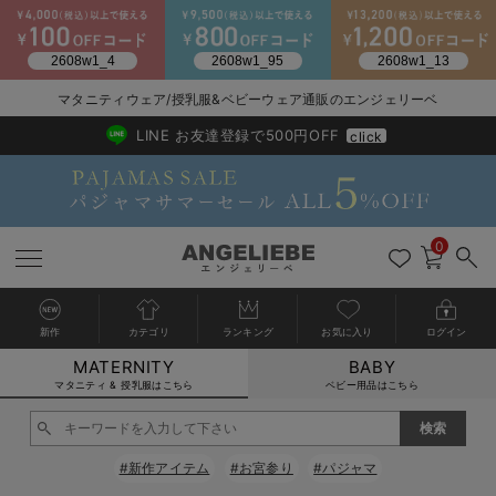
マタニティウェア/授乳服&ベビーウェア通販のエンジェリーベ
2026/NewArrival
送料495円(一部地域を除く) 7,700円以上で送料無料
LINE お友達登録で500円OFF
click
0
新作
カテゴリ
ランキング
お気に入り
ログイン
MATERNITY
BABY
戻る
戻る
戻る
戻る
戻る
戻る
戻る
戻る
戻る
戻る
戻る
戻る
戻る
戻る
戻る
戻る
戻る
戻る
戻る
戻る
戻る
戻る
戻る
戻る
戻る
戻る
戻る
戻る
戻る
戻る
戻る
カートに入れる
マタニティ & 授乳服はこちら
ベビー用品はこちら
マタニティウェア全て
マタニティ 下着・インナー全て
授乳服全て
マタニティ フォーマル全て
授乳用品全て
マタニティレッグウェア全て
マタニティ ボディケア全て
アウトレット全て
特集全て
再入荷全て
送料無料アイテム全て
ブラキャミ おまとめ
【37周年祭セール】
気温差別オススメアイ
マタニティウェア お
こだわりの履き心地！
出産準備応援割全て
春のマタニティワンピ
Gift Selection 
冬の冷え対策インナー
入院準備の持ち物チェ
冬のあったか特集全て
閉じる
マタニティ ワンピース
授乳ワンピース
マタニティ スーツ
妊婦用 抱き枕・授乳クッション
マタニティストッキング・タイツ
妊娠線クリーム
【アウトレット】ワンピース
抗菌防臭加工
再入荷｜インナー
授乳ブラ・マタニティブラ（マタニティインナー・産後用品）
ワンピース
【37周年祭セール】2
【15℃】3月下旬～
動きやすく着回しでき
強撚スムース(コスパ
【おまとめ割】パジャ
カジュアル
ジャケット派
マタニティパジャマ
【オフィスカジュアル
レギンスタイプ
【フォーマル】ワンピ
【ベビー】長袖
ハンカチ
快適ウェア10%OFF
セットアップ・ レイ
〜3,000円（税込）
薄くてあったか
入院してすぐ使うグッ
【冬のあったか特集】
#新作アイテム
#お宮参り
#パジャマ