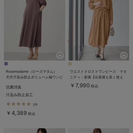
Rosemadame（ローズマダム）
ウエストドロストワンピース マタ
天竺汗染み防止ボリューム袖ワンピ
ニティ・産後【出産後も長く使え
ース マタニティ・産後授乳服【出
る】
￥7,990
税込
抗菌消臭
産後も長く使える】
汗染み防止加工
1件
￥4,389
税込