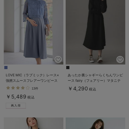
LOVE MIC（ラブミック）レース×
あったか裏シャギーらくちんワンピ
強撚スムースフレアーワンピース
ース fairy（フェアリー）マタニテ
マタニティ・授乳服【出産後も長く
ィ・産後 【出産後も長く使える】
￥4,290
13件
税込
使える】
￥5,489
税込