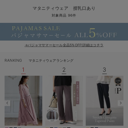
マタニティ パンツ
マタニティ ショーツ
授乳トップス
マタニティ オフィス 通勤服
授乳 ケープ
マタニティレギンス
【アウトレット】トップス・授乳トップス
透け防止
再入荷｜アウター
トップス
【37周年祭セール】4
【〜10℃】3月中旬
涼しくて可愛い「ワン
デニム
きれいめトップス派
マタニティインナー
【オフィスカジュアル
パンツタイプ
【フォーマル】ボトム
【ベビー】半袖
2WAYオール
Aライン ・フレアワ
〜5,000円（税込）
綿混素材
赤ちゃんへ使うもの
【冬のあったか特集】
マタニティウェア 授乳口あり
マタニティ スカート
妊婦帯・腹帯・産前ガードル
マタニティ ドレス（結婚式・お呼ばれ）
【アウトレット】ボトムス
見えてもカワイイ
パンツ
レギンス
きれいめスカート派
ベビー
【フォーマル】トップ
【ベビー】グッズ
コンビ肌着
Iライン ・タイトシ
〜10,000円（税込）
腹巻・ひざ上パンツ
産後に使うグッズ
【冬のあったか特集】
対象商品 96件
マタニティ トップス
マタニティ 授乳 キャミソール
マタニティ フォーマル パンツ・ボトムス
【アウトレット】パジャマ
コットン素材
スカート
オフィス
きれいめ美脚パンツ派
短肌着
快適ウェア10%OFF
ジャンパースカート/
10,001円（税込）〜
保温&リカバリー
【冬のあったか特集】
マタニティ アウター（コート）・ママコート
産褥ショーツ
【アウトレット】インナー
冷房対策
パジャマ
ツィード派
セット
ワーク・オフィス
女の子におススメのギ
レギンス・タイツ
→パジャマサマーセール全品5%OFF!詳細はコチラ
骨盤・マタニティベルト （妊娠中・産後）
【アウトレット】ベビー
接触冷感素材
インナー
MAX55%OFF ブラッ
王道シンプル派
カジュアル
男の子におススメのギ
カップ付きインナー
RANKING
マタニティウェアランキング
産後 ガードル インナー
Tシャツブラ
雑貨
セットアップ派
フォーマル / オケー
定番ギフト
あったか度◎
1
2
3
マタニティ 腹巻き
ブラトップ
ベビー
あったかアイテム｜ベ
もらって嬉しいギフト
裏起毛素材
親子セット
かわいくておもしろい
快適機能ウェア特集 トップス
何枚あっても嬉しいア
快適機能ウェア特集 ボトムス
長く使えるアイテム
快適機能ウェア特集 パジャマ
お部屋映えアイテム