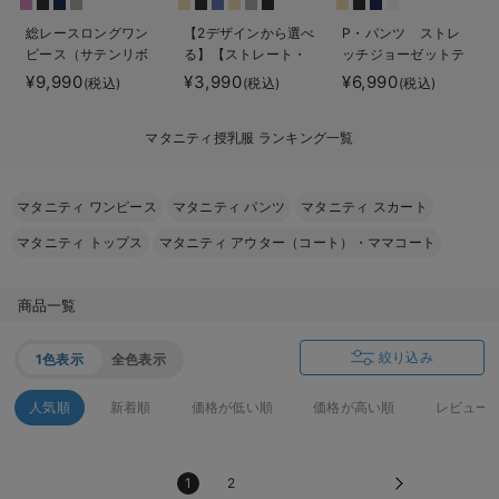
erbaviva（エルバビーバ）
総レースロングワン
【2デザインから選べ
P・パンツ ストレ
ピース（サテンリボ
る】【ストレート・
ッチジョーゼットテ
安心の日本製。先輩ママが買ってよかった！本当に必要な出産準備品
ンベルト付） マタ
ワイド】らくちん綿
ーパード
¥9,990
¥3,990
¥6,990
(税込)
(税込)
(税込)
ニティ・授乳服【出
混ストレッチリブパ
ハレの日に着るANGELIEBEのセレモニー
産後も長く使える】
ンツ マタニティ・
マタニティ授乳服 ランキング一覧
産後【出産後も長く
買って正解！高評価レビューアイテム
使える】
冬に可愛いニットがお得！
マタニティ ワンピース
マタニティ パンツ
マタニティ スカート
マタニティ トップス
マタニティ アウター（コート）・ママコート
親子コーデ｜ママとベビーにおすすめ！
便利な育児家電
商品一覧
Gift Selection 出産祝い
絞り込み
1色表示
全色表示
ロンパースはいつからいつまで使う？選ぶポイントも解説！
人気順
新着順
価格が低い順
価格が高い順
レビュー
保育園・入園準備特集
ファルスカ
1
2