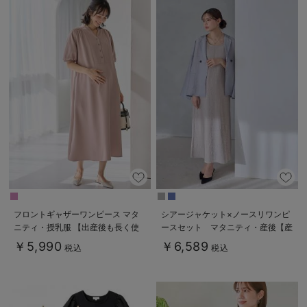
フロントギャザーワンピース マタ
シアージャケット×ノースリワンピ
ニティ・授乳服 【出産後も長く使
ースセット マタニティ・産後【産
える】
後も長く着れる】
￥5,990
￥6,589
税込
税込
Rosemadame（ローズマダム）