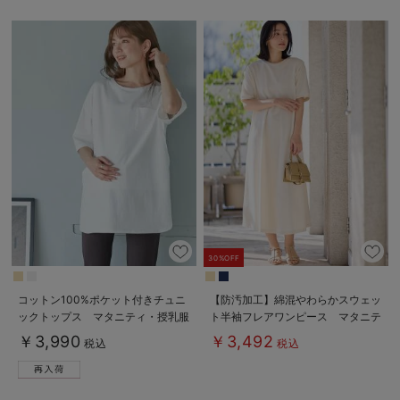
30%OFF
コットン100%ポケット付きチュニ
【防汚加工】綿混やわらかスウェッ
ックトップス マタニティ・授乳服
ト半袖フレアワンピース マタニテ
【出産後も長く使える】
ィ・産後【出産後も長く使える】
￥3,990
￥3,492
税込
税込