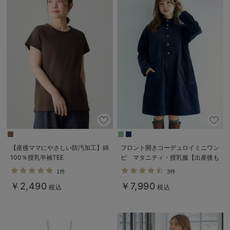
【産後ママにやさしい防汚加工】綿
フロント開きコーデュロイミニワン
100％授乳半袖TEE
ピ マタニティ・授乳服【出産後も
長く使える】
1件
3件
￥2,490
￥7,990
税込
税込