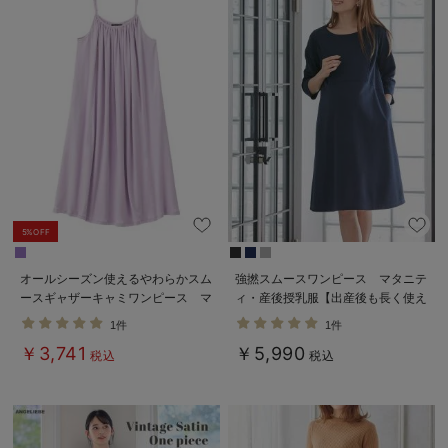
5%OFF
オールシーズン使えるやわらかスム
強撚スムースワンピース マタニテ
ースギャザーキャミワンピース マ
ィ・産後授乳服【出産後も長く使え
タニティ・授乳服【出産後も長く使
る】
1件
1件
える】
￥3,741
￥5,990
税込
税込