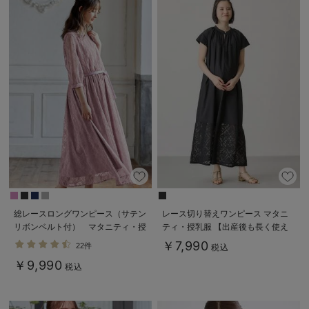
総レースロングワンピース（サテン
レース切り替えワンピース マタニ
リボンベルト付） マタニティ・授
ティ・授乳服 【出産後も長く使え
乳服【出産後も長く使える】
る】
￥7,990
22件
税込
￥9,990
税込