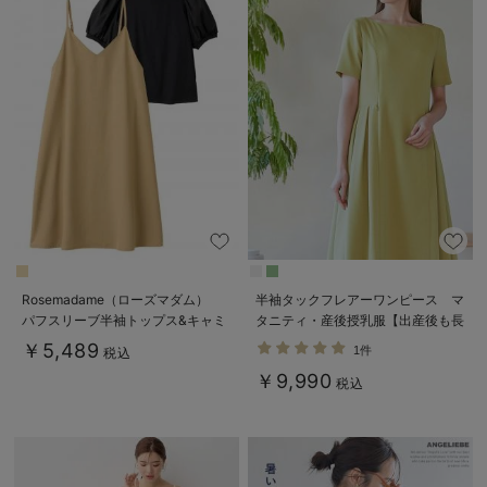
Rosemadame（ローズマダム）
半袖タックフレアーワンピース マ
パフスリーブ半袖トップス&キャミ
タニティ・産後授乳服【出産後も長
ワンピセット マタニティ・産後授
く使える】
￥5,489
1件
税込
乳服【出産後も長く使える】
￥9,990
税込