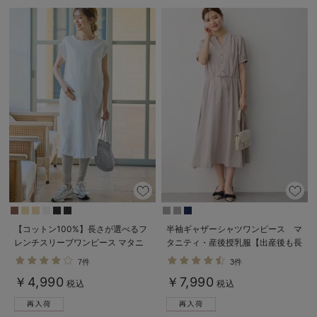
デロンギ
入院準備の持ち物チェック
【コットン100%】長さが選べるフ
半袖ギャザーシャツワンピース マ
レンチスリーブワンピース マタニ
タニティ・産後授乳服【出産後も長
ティ・産後授乳服【出産後も長く使
く使える】
7件
3件
える】
￥4,990
￥7,990
税込
税込