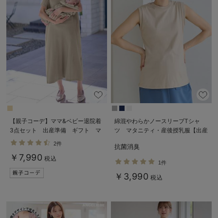
【親子コーデ】ママ&ベビー退院着
綿混やわらかノースリーブTシャ
3点セット 出産準備 ギフト マ
ツ マタニティ・産後授乳服【出産
タニティ・産後【出産後も長く使え
後も長く使える】
2件
抗菌消臭
る】
￥7,990
税込
1件
￥3,990
税込