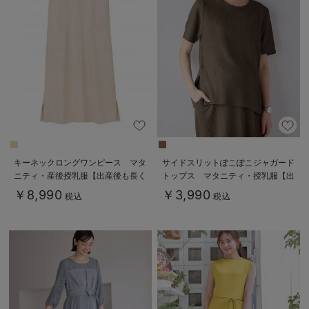
キーネックロングワンピース マタ
サイドスリットぽこぽこジャガード
ニティ・産後授乳服【出産後も長く
トップス マタニティ・授乳服【出
使える】
産後も長く着られる】
￥8,990
￥3,990
税込
税込