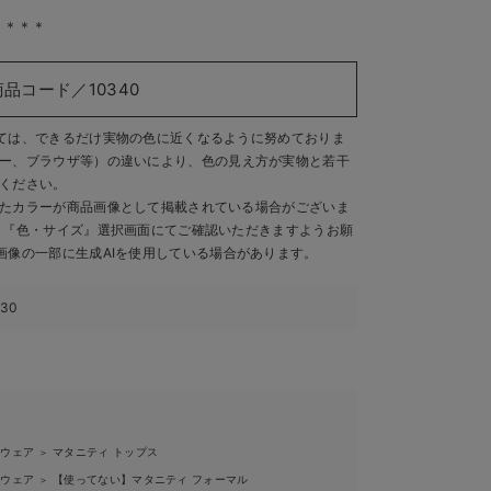
＊＊＊＊
商品コード／10340
ては、できるだけ実物の色に近くなるように努めておりま
ー、ブラウザ等）の違いにより、色の見え方が実物と若干
ください。
たカラーが商品画像として掲載されている場合がございま
、『色・サイズ』選択画面にてご確認いただきますようお願
画像の一部に生成AIを使用している場合があります。
230
ィウェア
マタニティ トップス
＞
ィウェア
【使ってない】マタニティ フォーマル
＞