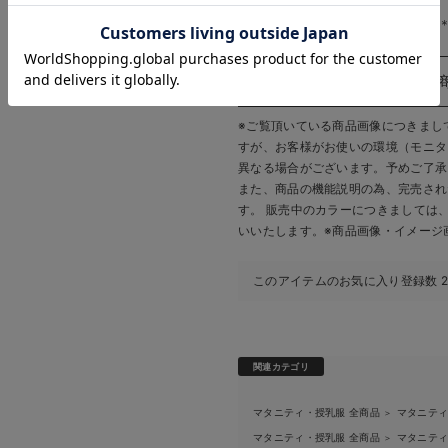
生地の厚さ：やや薄手
お気に入り商品を確認する
お買い物を続ける
カートへ進む
＊＊＊＊＊＊＊＊＊＊＊＊＊＊＊
※ご覧頂いている商品画像につきまし
すが、
お客様がお使いの環境（モニタ
異なる場合がございます。予めご了承
また、商品の機能説明の為、完売され
す。 販売中のカラーにつきましては
いいたします。
※商品画像・イメージ
このアイテムのお気に入り登録数
関連カテゴリ
マタニティ・授乳服 全商品
マタニテ
＞
マタニティ・授乳服 全商品
マタニテ
＞