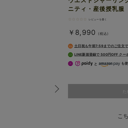
ウエストシャーリン
ニティ・産後授乳服
レビューを書く
￥8,990
(税込)
土日祝も
午前7:59までのご注文
LINE新規登録で 500円OFF ク
も
と
た
こ