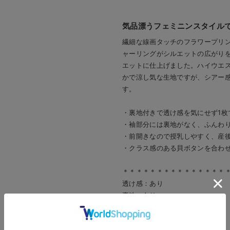
気品漂うフェミニンスタイル
繊細な線画タッチのフラワープリ
ャーリングがシルエットの広がり
エットに仕上げました。ハイウエ
かで涼し気な生地ですが、シアー
す。
・裏地付きで透け感を気にせず1枚
・袖部分には裏地がなく、ふんわ
・前開きなので授乳しやすく、産
・クラス感のある貝ボタンを合わ
＊＊＊＊＊＊＊＊＊＊＊＊＊＊＊
透け感：あり
裏地：あり
伸縮性：なし
光沢感：なし