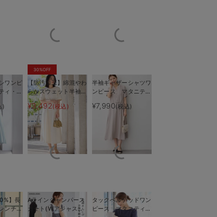
30%OFF
シワンピ
【防汚加工】綿混やわ
半袖ギャザーシャツワ
ティ・授
らかスウェット半袖フ
ンピース マタニテ
も長く使
レアワンピース マタ
ィ・産後授乳服【出産
¥3,492
¥7,990
込)
(税込)
(税込)
感のある生地です
産前産後兼用授
ニティ・産後【出産後
後も長く使える】
も長く使える】
0%】長
Aラインジャンパース
タックベルテッドワン
レンチス
カート(Wアジャスタ
ピース マタニティ・