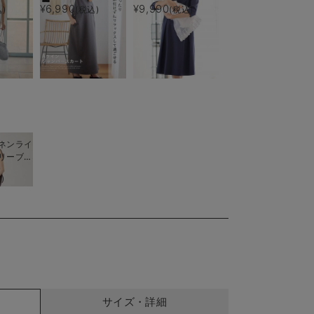
ース マ
ー付) マタニティ・
授乳服【出産後も長く
¥6,990
¥9,990
)
(税込)
(税込)
後授乳服
授乳服【出産後も長く
使える】
く使え
着られる】
ネンライ
リーブト
フレアス
)
トアップ
授乳服
く着られ
サイズ・詳細