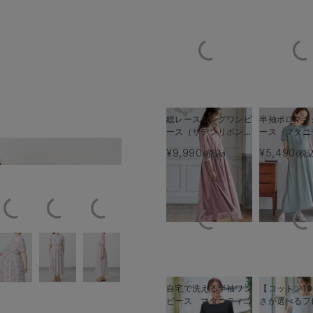
総レースロングワンピ
半袖ポロマキ
ース（サテンリボンベ
ース マタニ
ルト付） マタニテ
乳服【出産後
¥9,990
¥5,490
(税込)
(税
なっても締め付けない
透け感が控えめで、高級
ィ・授乳服【出産後も
える】
長く使える】
自宅で洗える半袖ワン
【コットン10
ピース マタニティ・
さが選べるフ