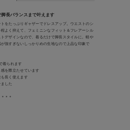
で脚長バランスまで叶えます
ントをたっぷりギャザーでドレスアップ。ウエストのシ
を程よく抑えて、フェミニンなフィット＆フレアーシル
ストデザインなので、着るだけで脚長スタイルに。軽や
感が強すぎないしっかりめの生地なので上品な印象で
で着られます
り感を際立たせています
後も長く使えます
せました
＊＊＊＊