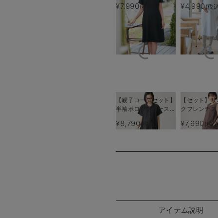
授乳服【出産後も長く
リーブワンピ
¥7,990
¥4,990
(税込)
(税込
使える】
タニティ・産
【出産後も長
る】
【親子コーデセット】
【セット】リ
半袖ポロワンピース
クフレンチス
（ひざ下丈）＆襟付き
ップス＆セミ
¥8,790
¥7,990
(税込)
(税込
ポロロンパース 出産
カートセッ
準備 ギフト マタニ
マタニティ・
ティ・授乳服
【出産後も長
る】
アイテム説明