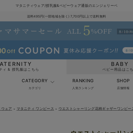
マタニティウェア/授乳服&ベビーウェア通販のエンジェリーベ
送料495円(一部地域を除く) 7,700円以上で送料無料
ATERNITY
BABY
ティ & 授乳服はこちら
ベビー用品はこ
CATEGORY
RANKING
SHOP
カテゴリ
人気ランキング
店舗情報
ィウェア
マタニティ ワンピース
ウエストシャーリング花柄ギャザーワンピー
＞
＞