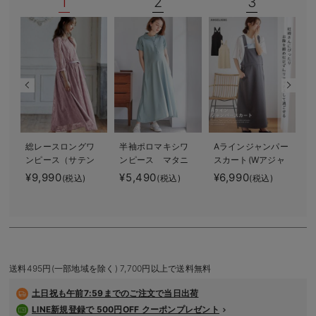
1
2
3
デロンギ
入院準備の持ち物チェック
総レースロングワ
半袖ポロマキシワ
Aラインジャンパー
ンピース（サテン
ンピース マタニ
スカート(Wアジャ
リボンベルト
ティ・授乳服【出
スター付) マタニ
¥9,990
¥5,490
¥6,990
(税込)
(税込)
(税込)
付） マタニテ
産後も長く使え
ティ・授乳服【出
¥
ィ・授乳服【出産
る】
産後も長く着られ
後も長く使える】
る】
送料495円(一部地域を除く) 7,700円以上で送料無料
土日祝も
午前7:59までのご注文で当日出荷
LINE新規登録で 500円OFF クーポンプレゼント