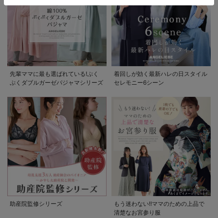
先輩ママに最も選ばれている!ぷく
着回しが効く最新ハレの日スタイル
ぷくダブルガーゼパジャマシリーズ
セレモニー6シーン
助産院監修シリーズ
もう迷わない!!ママのための上品で
清楚なお宮参り服