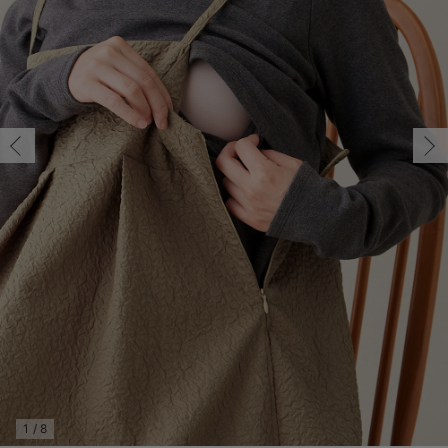
マタニティ パンツ
マタニティ ショーツ
授乳トップス
マタニティ オフィス 通勤服
授乳 ケープ
マタニティレギンス
【アウトレット】トップス・授乳トップス
透け防止
再入荷｜アウター
トップス
【37周年祭セール】4
【〜10℃】3月中旬
涼しくて可愛い「ワン
デニム
きれいめトップス派
マタニティインナー
【オフィスカジュアル
パンツタイプ
【フォーマル】ボトム
【ベビー】半袖
2WAYオール
Aライン ・フレアワ
〜5,000円（税込）
綿混素材
赤ちゃんへ使うもの
【冬のあったか特集】
マタニティ スカート
妊婦帯・腹帯・産前ガードル
マタニティ ドレス（結婚式・お呼ばれ）
【アウトレット】ボトムス
見えてもカワイイ
パンツ
レギンス
きれいめスカート派
ベビー
【フォーマル】トップ
【ベビー】グッズ
コンビ肌着
Iライン ・タイトシ
〜10,000円（税込）
腹巻・ひざ上パンツ
産後に使うグッズ
【冬のあったか特集】
マタニティ トップス
マタニティ 授乳 キャミソール
マタニティ フォーマル パンツ・ボトムス
【アウトレット】パジャマ
コットン素材
スカート
オフィス
きれいめ美脚パンツ派
短肌着
快適ウェア10%OFF
ジャンパースカート/
10,001円（税込）〜
保温&リカバリー
【冬のあったか特集】
マタニティ アウター（コート）・ママコート
産褥ショーツ
【アウトレット】インナー
冷房対策
パジャマ
ツィード派
セット
ワーク・オフィス
女の子におススメのギ
レギンス・タイツ
骨盤・マタニティベルト （妊娠中・産後）
【アウトレット】ベビー
接触冷感素材
インナー
MAX55%OFF ブラッ
王道シンプル派
カジュアル
男の子におススメのギ
カップ付きインナー
産後 ガードル インナー
Tシャツブラ
雑貨
セットアップ派
フォーマル / オケー
定番ギフト
あったか度◎
マタニティ 腹巻き
ブラトップ
ベビー
あったかアイテム｜ベ
もらって嬉しいギフト
裏起毛素材
親子セット
かわいくておもしろい
快適機能ウェア特集 トップス
何枚あっても嬉しいア
快適機能ウェア特集 ボトムス
長く使えるアイテム
快適機能ウェア特集 パジャマ
お部屋映えアイテム
1
/
8