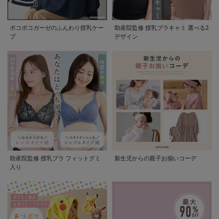
ポコポコガーゼのふんわり授乳ケー
助産院監修 授乳ブラキャミ 選べる2
プ
デザイン
助産院監修 授乳ブラ フィットグミ
新生児からの親子お揃いコーデ
入り