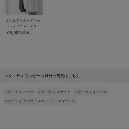
商
ふくれジャガードキャ
品
ミワンピース マタニ
詳
細
ティ・授乳服【出産後
￥5,990
(税込)
を
も長く使える】
見
る
マタニティ ワンピース以外の商品はこちら
マタニティ パンツ
マタニティ スカート
マタニティ トップス
マタニティ アウター（コート）・ママコート