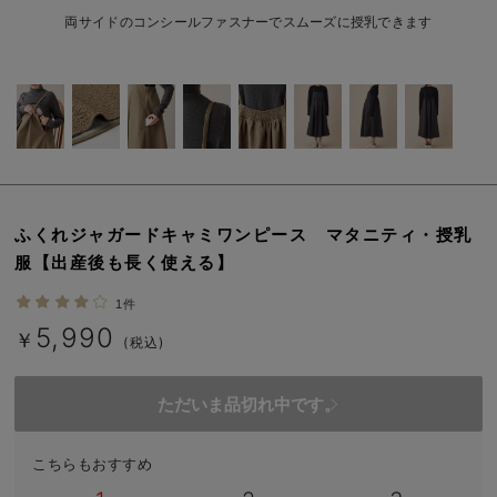
erbaviva（エルバビーバ）
両サイドのコンシールファスナーでスムーズに授乳できます
安心の日本製。先輩ママが買ってよかった！本当に必要な出産準備品
ハレの日に着るANGELIEBEのセレモニー
買って正解！高評価レビューアイテム
冬に可愛いニットがお得！
ふくれジャガードキャミワンピース マタニティ・授乳
親子コーデ｜ママとベビーにおすすめ！
服【出産後も長く使える】
便利な育児家電
1件
5,990
Gift Selection 出産祝い
￥
(税込)
ロンパースはいつからいつまで使う？選ぶポイントも解説！
ただいま品切れ中です。
保育園・入園準備特集
こちらもおすすめ
ファルスカ