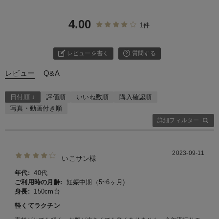
4.00
1件
レビューを書く
質問する
レビュー
Q&A
日付順 ↓
評価順
いいね数順
購入確認順
写真・動画付き順
詳細フィルター
2023-09-11
いこサン様
年代:
40代
ご利用時の月齢:
妊娠中期（5~6ヶ月)
身長:
150cm台
軽くてラクチン