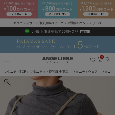
2026/NewArrival
送料495円(一部地域を除く) 7,700円以上で送料無料
マタニティウェア/授乳服&ベビーウェア通販のエンジェリーベ
LINE お友達登録で500円OFF
click
0
マタニティTOP
マタニティ・授乳服 全商品
マタニティウェア
マタニテ
＞
＞
＞
戻る
戻る
戻る
戻る
戻る
戻る
戻る
戻る
戻る
戻る
戻る
戻る
戻る
戻る
戻る
戻る
戻る
戻る
戻る
戻る
戻る
戻る
戻る
戻る
戻る
戻る
戻る
戻る
戻る
戻る
戻る
マタニティウェア全て
マタニティ 下着・インナー全て
授乳服全て
マタニティ フォーマル全て
授乳用品全て
マタニティレッグウェア全て
マタニティ ボディケア全て
アウトレット全て
特集全て
再入荷全て
送料無料アイテム全て
ブラキャミ おまとめ
【37周年祭セール】
気温差別オススメアイ
マタニティウェア お
こだわりの履き心地！
出産準備応援割全て
春のマタニティワンピ
Gift Selection 
冬の冷え対策インナー
入院準備の持ち物チェ
冬のあったか特集全て
マタニティ ワンピース
授乳ワンピース
マタニティ スーツ
妊婦用 抱き枕・授乳クッション
マタニティストッキング・タイツ
妊娠線クリーム
【アウトレット】ワンピース
抗菌防臭加工
再入荷｜インナー
授乳ブラ・マタニティブラ（マタニティインナー・産後用品）
ワンピース
【37周年祭セール】2
【15℃】3月下旬～
動きやすく着回しでき
強撚スムース(コスパ
【おまとめ割】パジャ
カジュアル
ジャケット派
マタニティパジャマ
【オフィスカジュアル
レギンスタイプ
【フォーマル】ワンピ
【ベビー】長袖
ハンカチ
快適ウェア10%OFF
セットアップ・ レイ
〜3,000円（税込）
薄くてあったか
入院してすぐ使うグッ
【冬のあったか特集】