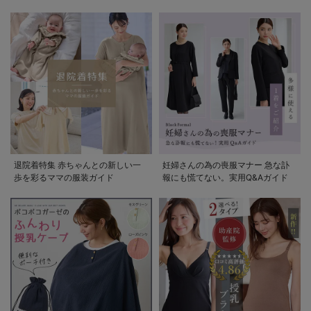
退院着特集 赤ちゃんとの新しい一
妊婦さんの為の喪服マナー 急な訃
歩を彩るママの服装ガイド
報にも慌てない。実用Q&Aガイド