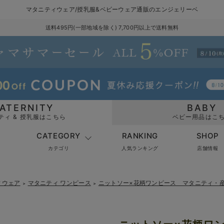
マタニティウェア/授乳服&ベビーウェア通販のエンジェリーベ
送料495円(一部地域を除く) 7,700円以上で送料無料
ATERNITY
BABY
ティ & 授乳服はこちら
ベビー用品はこ
CATEGORY
RANKING
SHOP
カテゴリ
人気ランキング
店舗情報
ィウェア
マタニティ ワンピース
ニットソー×花柄ワンピース マタニティ・
＞
＞