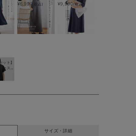
後も長く
ー付) マタニティ・
授乳服【出産後も長く
¥6,990
¥9,990
)
(税込)
(税込)
授乳服【出産後も長く
使える】
着られる】
セット】
ピース
＆襟付き
)
ス 出産
 マタニ
サイズ・詳細