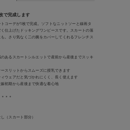
枚で完成します
トコーデが1枚で完成。ソフトなニットソーと線画タ
ぽく仕上げたドッキングワンピースです。スカートの落
にも。さり気なく二の腕をカバーしてくれるフレンチス
感のあるスカートシルエットで産前から産後までスッキ
ナースリットからスムーズに授乳できます
ティウェアだと気づかれにくく、長く使えます
妊娠初期から産後まで快適な着心地
＊＊＊＊
)
なし（スカート部分）