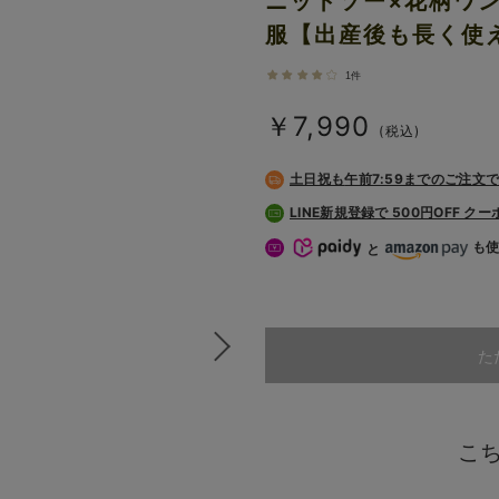
ニットソー×花柄ワ
服【出産後も長く使
1件
￥7,990
(税込)
土日祝も
午前7:59までのご注文
LINE新規登録で 500円OFF ク
も
と
た
こ