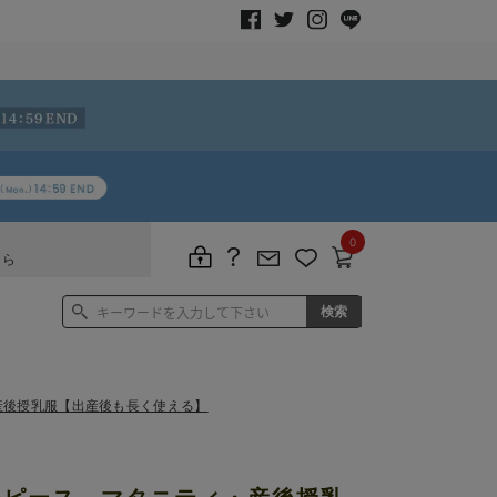
0
ちら
産後授乳服【出産後も長く使える】