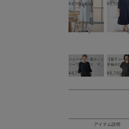
リーブワンピース マ
授乳服【出産
¥4,990
¥6,990
(税込)
(税込
タニティ・産後授乳服
使える】
【出産後も長く使え
る】
ジョーゼット風カット
【親子コーデ
ソーワンピース マタ
半袖ポロワン
ニティ・産後授乳【出
（ひざ下丈）
¥4,719
¥8,790
(税込)
(税込
産後も長く使える】
ポロロンパー
Rosemadame（ロー
準備 ギフト
ズマダム）
ティ・授乳服
アイテム説明