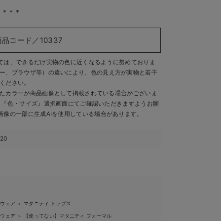
＊＊＊＊
商品コード／10337
ては、できるだけ実物の色に近くなるように努めておりま
ー、ブラウザ等）の違いにより、色の見え方が実物と若干
ください。
たカラーが商品画像として掲載されている場合がございま
、『色・サイズ』選択画面にてご確認いただきますようお願
画像の一部に生成AIを使用している場合があります。
220
ィウェア
マタニティ トップス
＞
ィウェア
【使ってない】マタニティ フォーマル
＞