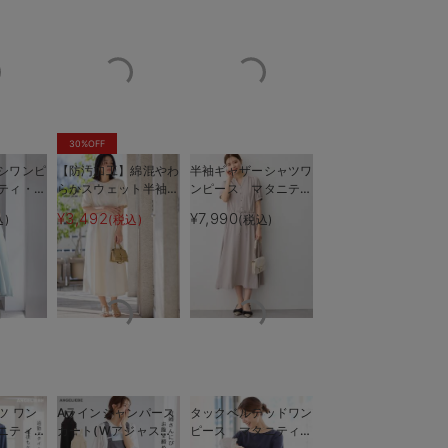
30%OFF
シワンピ
【防汚加工】綿混やわ
半袖ギャザーシャツワ
ティ・授
らかスウェット半袖フ
ンピース マタニテ
も長く使
レアワンピース マタ
ィ・産後授乳服【出産
¥3,492
¥7,990
込)
(税込)
(税込)
ニティウェアに見えない
外出が多い方や授乳
ニティ・産後【出産後
後も長く使える】
も長く使える】
ツ ワン
Aラインジャンパース
タックベルテッドワン
ニティ・
カート(Wアジャスタ
ピース マタニティ・