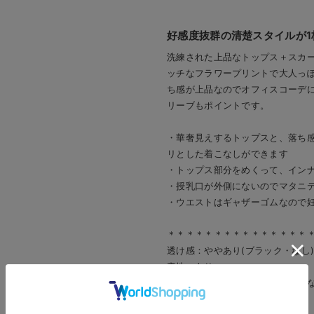
好感度抜群の清楚スタイルが1
洗練された上品なトップス＋スカー
ッチなフラワープリントで大人っ
ち感が上品なのでオフィスコーデ
リーブもポイントです。
・華奢見えするトップスと、落ち
リとした着こなしができます
・トップス部分をめくって、イン
・授乳口が外側にないのでマタニ
・ウエストはギャザーゴムなので
＊＊＊＊＊＊＊＊＊＊＊＊＊＊＊
透け感：ややあり(ブラック・なし
裏地：あり
伸縮性：あり（トップス部分）・
光沢感：なし