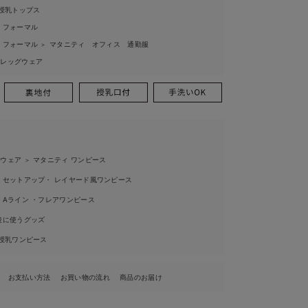
授乳トップス
 フォーマル
 フォーマル
マタニティ オフィス 通勤服
＞
ィレッグウェア
ィウェア
マタニティ ワンピース
＞
セットアップ・ レイヤード風ワンピース
Aライン ・フレアワンピース
後に使うグッズ
授乳ワンピース
お支払い方法
お買い物の流れ
商品のお届け