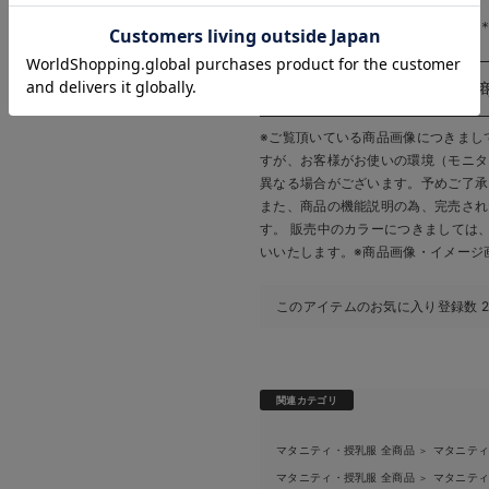
生地の厚さ：普通
お気に入り商品を確認する
お買い物を続ける
カートへ進む
＊＊＊＊＊＊＊＊＊＊＊＊＊＊＊
※ご覧頂いている商品画像につきまし
すが、
お客様がお使いの環境（モニタ
異なる場合がございます。予めご了承
また、商品の機能説明の為、完売され
す。 販売中のカラーにつきましては
いいたします。
※商品画像・イメージ
このアイテムのお気に入り登録数
関連カテゴリ
マタニティ・授乳服 全商品
マタニテ
＞
マタニティ・授乳服 全商品
マタニテ
＞