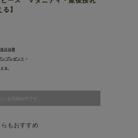
ンピース マタニティ・産後授乳
える】
で当日出荷
ーポンプレゼント
使える。
だいま品切れ中です。
ちらもおすすめ