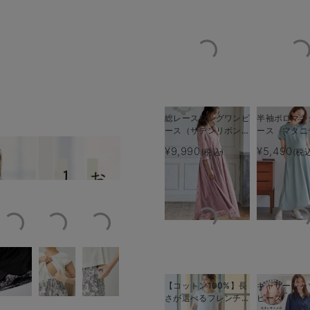
総レースロングワンピ
半袖ポロマキ
ース（サテンリボンベ
ース マタニ
ルト付） マタニテ
乳服【出産後
¥9,990
¥5,490
(税込)
(税
ルが完成するワンピ
授乳口が外側にないのでマタ
ィ・授乳服【出産後も
える】
長く使える】
【コットン100%】長
ギャザーシャ
さが選べるフレンチス
ピース マタ