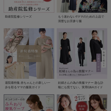
助産院監修シリーズ
もう迷わない!!ママのための上品で
清楚なお宮参り服
退院着特集 赤ちゃんとの新しい一
妊婦さんの為の喪服マナー 急な訃
歩を彩るママの服装ガイド
報にも慌てない。実用Q&Aガイド