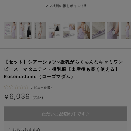
erbaviva（エルバビーバ）
ママ社員の推しポイント!!
安心の日本製。先輩ママが買ってよかった！本当に必要な出産準備品
ハレの日に着るANGELIEBEのセレモニー
買って正解！高評価レビューアイテム
冬に可愛いニットがお得！
【セット】シアーシャツ×授乳がらくちんなキャミワン
親子コーデ｜ママとベビーにおすすめ！
ピース マタニティ・授乳服【出産後も長く使える】
Rosemadame（ローズマダム）
便利な育児家電
レビューを書く
Gift Selection 出産祝い
6,039
￥
(税込)
ロンパースはいつからいつまで使う？選ぶポイントも解説！
保育園・入園準備特集
ただいま品切れ中です。
ファルスカ
こちらもおすすめ