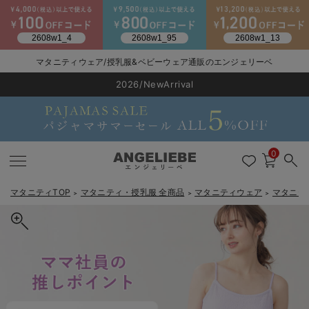
マタニティウェア/授乳服&ベビーウェア通販のエンジェリーベ
2026/NewArrival
送料495円(一部地域を除く) 7,700円以上で送料無料
LINE お友達登録で500円OFF
click
0
マタニティTOP
マタニティ・授乳服 全商品
マタニティウェア
マタニテ
＞
＞
＞
戻る
戻る
戻る
戻る
戻る
戻る
戻る
戻る
戻る
戻る
戻る
戻る
戻る
戻る
戻る
戻る
戻る
戻る
戻る
戻る
戻る
戻る
戻る
戻る
戻る
戻る
戻る
戻る
戻る
戻る
戻る
マタニティウェア全て
マタニティ 下着・インナー全て
授乳服全て
マタニティ フォーマル全て
授乳用品全て
マタニティレッグウェア全て
マタニティ ボディケア全て
アウトレット全て
特集全て
再入荷全て
送料無料アイテム全て
ブラキャミ おまとめ
【37周年祭セール】
気温差別オススメアイ
マタニティウェア お
こだわりの履き心地！
出産準備応援割全て
春のマタニティワンピ
Gift Selection 
冬の冷え対策インナー
入院準備の持ち物チェ
冬のあったか特集全て
マタニティ ワンピース
授乳ワンピース
マタニティ スーツ
妊婦用 抱き枕・授乳クッション
マタニティストッキング・タイツ
妊娠線クリーム
【アウトレット】ワンピース
抗菌防臭加工
再入荷｜インナー
授乳ブラ・マタニティブラ（マタニティインナー・産後用品）
ワンピース
【37周年祭セール】2
【15℃】3月下旬～
動きやすく着回しでき
強撚スムース(コスパ
【おまとめ割】パジャ
カジュアル
ジャケット派
マタニティパジャマ
【オフィスカジュアル
レギンスタイプ
【フォーマル】ワンピ
【ベビー】長袖
ハンカチ
快適ウェア10%OFF
セットアップ・ レイ
〜3,000円（税込）
薄くてあったか
入院してすぐ使うグッ
【冬のあったか特集】