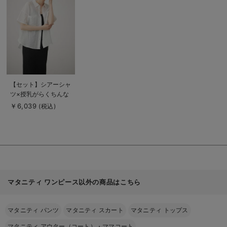
細
を
見
る
商
【セット】シアーシャ
品
ツ×授乳がらくちんな
詳
細
キャミワンピース マ
￥6,039
(税込)
を
タニティ・授乳服【出
見
る
産後も長く使える】
Rosemadame（ロー
ズマダム）
マタニティ ワンピース以外の商品はこちら
マタニティ パンツ
マタニティ スカート
マタニティ トップス
マタニティ アウター（コート）・ママコート