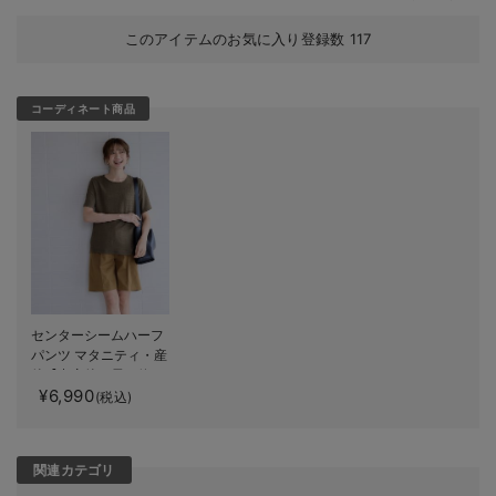
このアイテムのお気に入り登録数
117
コーディネート商品
センターシームハーフ
パンツ マタニティ・産
後【出産後も長く使え
¥6,990
る】
(税込)
関連カテゴリ