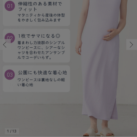
マタニティ パンツ
マタニティ ショーツ
授乳トップス
マタニティ オフィス 通勤服
授乳 ケープ
マタニティレギンス
【アウトレット】トップス・授乳トップス
透け防止
再入荷｜アウター
トップス
【37周年祭セール】4
【〜10℃】3月中旬
涼しくて可愛い「ワン
デニム
きれいめトップス派
マタニティインナー
【オフィスカジュアル
パンツタイプ
【フォーマル】ボトム
【ベビー】半袖
2WAYオール
Aライン ・フレアワ
〜5,000円（税込）
綿混素材
赤ちゃんへ使うもの
【冬のあったか特集】
マタニティ スカート
妊婦帯・腹帯・産前ガードル
マタニティ ドレス（結婚式・お呼ばれ）
【アウトレット】ボトムス
見えてもカワイイ
パンツ
レギンス
きれいめスカート派
ベビー
【フォーマル】トップ
【ベビー】グッズ
コンビ肌着
Iライン ・タイトシ
〜10,000円（税込）
腹巻・ひざ上パンツ
産後に使うグッズ
【冬のあったか特集】
マタニティ トップス
マタニティ 授乳 キャミソール
マタニティ フォーマル パンツ・ボトムス
【アウトレット】パジャマ
コットン素材
スカート
オフィス
きれいめ美脚パンツ派
短肌着
快適ウェア10%OFF
ジャンパースカート/
10,001円（税込）〜
保温&リカバリー
【冬のあったか特集】
マタニティ アウター（コート）・ママコート
産褥ショーツ
【アウトレット】インナー
冷房対策
パジャマ
ツィード派
セット
ワーク・オフィス
女の子におススメのギ
レギンス・タイツ
骨盤・マタニティベルト （妊娠中・産後）
【アウトレット】ベビー
接触冷感素材
インナー
MAX55%OFF ブラッ
王道シンプル派
カジュアル
男の子におススメのギ
カップ付きインナー
産後 ガードル インナー
Tシャツブラ
雑貨
セットアップ派
フォーマル / オケー
定番ギフト
あったか度◎
マタニティ 腹巻き
ブラトップ
ベビー
あったかアイテム｜ベ
もらって嬉しいギフト
裏起毛素材
親子セット
かわいくておもしろい
快適機能ウェア特集 トップス
何枚あっても嬉しいア
快適機能ウェア特集 ボトムス
長く使えるアイテム
快適機能ウェア特集 パジャマ
お部屋映えアイテム
1
/
13