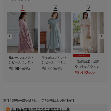
デロンギ
1
2
3
入院準備の持ち物チェック
30%OFF
総レースロングワ
半袖ポロマキシワ
【防汚加工】綿混
ンピース（サテン
ンピース マタニ
やわらかスウェッ
リボンベルト
ティ・授乳服【出
¥9,990
¥5,490
¥
(税込)
(税込)
ト半袖フレアワン
付） マタニテ
産後も長く使え
¥3,492
(税込)
ピース マタニテ
ィ・授乳服【出産
る】
ィ・産後【出産後
後も長く使える】
も長く使える】
送料495円(一部地域を除く) 7,700円以上で送料無料
土日祝も
午前7:59までのご注文で当日出荷