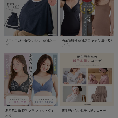
ポコポコガーゼのふんわり授乳ケー
助産院監修 授乳ブラキャミ 選べる2
プ
デザイン
助産院監修 授乳ブラ フィットグミ
新生児からの親子お揃いコーデ
入り