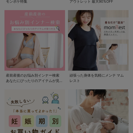
モンポケ特集
アウトレット 最大90%OFF
産前産後のお悩み別インナー検索
頑張った身体を気軽にメンテ マム
あなたにぴったりのアイテムが見つ
レスト
かる