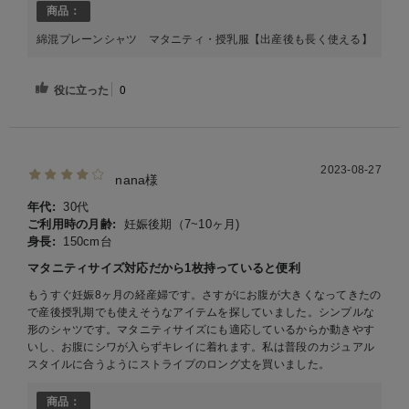
商品：
綿混プレーンシャツ マタニティ・授乳服【出産後も長く使える】
役に立った
0
2023-08-27
nana様
年代:
30代
ご利用時の月齢:
妊娠後期（7~10ヶ月)
身長:
150cm台
マタニティサイズ対応だから1枚持っていると便利
もうすぐ妊娠8ヶ月の経産婦です。さすがにお腹が大きくなってきたの
で産後授乳期でも使えそうなアイテムを探していました。シンプルな
形のシャツです。マタニティサイズにも適応しているからか動きやす
いし、お腹にシワが入らずキレイに着れます。私は普段のカジュアル
スタイルに合うようにストライプのロング丈を買いました。
商品：