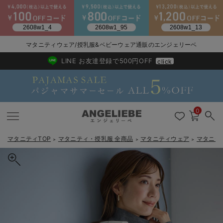
マタニティウェア/授乳服&ベビーウェア通販のエンジェリーベ
2026/NewArrival
送料495円(一部地域を除く) 7,700円以上で送料無料
LINE お友達登録で500円OFF
click
0
マタニティTOP
マタニティ・授乳服 全商品
マタニティウェア
マタニテ
＞
＞
＞
戻る
戻る
戻る
戻る
戻る
戻る
戻る
戻る
戻る
戻る
戻る
戻る
戻る
戻る
戻る
戻る
戻る
戻る
戻る
戻る
戻る
戻る
戻る
戻る
戻る
戻る
戻る
戻る
戻る
戻る
戻る
カートに入れる
マタニティウェア全て
マタニティ 下着・インナー全て
授乳服全て
マタニティ フォーマル全て
授乳用品全て
マタニティレッグウェア全て
マタニティ ボディケア全て
アウトレット全て
特集全て
再入荷全て
送料無料アイテム全て
ブラキャミ おまとめ
【37周年祭セール】
気温差別オススメアイ
マタニティウェア お
こだわりの履き心地！
出産準備応援割全て
春のマタニティワンピ
Gift Selection 
冬の冷え対策インナー
入院準備の持ち物チェ
冬のあったか特集全て
綿混プレーンシャツ マタニティ・授乳服【出産後も長く使える】
マタニティ ワンピース
授乳ワンピース
マタニティ スーツ
妊婦用 抱き枕・授乳クッション
マタニティストッキング・タイツ
妊娠線クリーム
【アウトレット】ワンピース
抗菌防臭加工
再入荷｜インナー
授乳ブラ・マタニティブラ（マタニティインナー・産後用品）
ワンピース
【37周年祭セール】2
【15℃】3月下旬～
動きやすく着回しでき
強撚スムース(コスパ
【おまとめ割】パジャ
カジュアル
ジャケット派
マタニティパジャマ
【オフィスカジュアル
レギンスタイプ
【フォーマル】ワンピ
【ベビー】長袖
ハンカチ
快適ウェア10%OFF
セットアップ・ レイ
〜3,000円（税込）
薄くてあったか
入院してすぐ使うグッ
【冬のあったか特集】