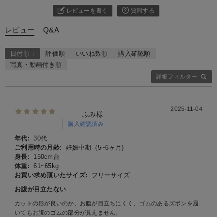
レビューを書く
質問する
レビュー
Q&A
日付順 ↓
評価順
いいね数順
購入確認順
写真・動画付き順
詳細フィルター
2025-11-04
ふみ様
購入確認済み
年代:
30代
ご利用時の月齢:
妊娠中期（5~6ヶ月)
身長:
150cm台
体重:
61~65kg
お買い求め頂いたサイズ:
フリーサイズ
お腹が目立たない
カットの形が良いのか、お腹が目立ちにくく、ゴムのあるズボンを履
いてもお腹のゴムの部分が見えません。