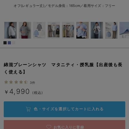
フリー/在庫あり
erbaviva（エルバビーバ）
オフ(レギュラー丈)／モデル身長：165cm／着用サイズ：フリー
￥4,990
安心の日本製。先輩ママが買ってよかった！本当に必要な出産準備品
カートに入れる
ハレの日に着るANGELIEBEのセレモニー
オフ（レギュラー
丈）
買って正解！高評価レビューアイテム
冬に可愛いニットがお得！
閉じる
親子コーデ｜ママとベビーにおすすめ！
綿混プレーンシャツ マタニティ・授乳服【出産後も長
く使える】
便利な育児家電
3件
Gift Selection 出産祝い
4,990
￥
(税込)
ロンパースはいつからいつまで使う？選ぶポイントも解説！
色・サイズを選択して
カートに入れる
保育園・入園準備特集
ファルスカ
お気に入りに登録