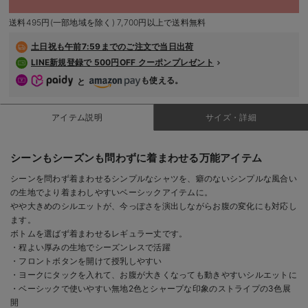
デロンギ
送料495円(一部地域を除く) 7,700円以上で送料無料
入院準備の持ち物チェック
土日祝も
午前7:59までのご注文で当日出荷
LINE新規登録で 500円OFF クーポンプレゼント
も使える。
と
アイテム説明
サイズ・詳細
シーンもシーズンも問わずに着まわせる万能アイテム
シーンを問わず着まわせるシンプルなシャツを、癖のないシンプルな風合い
の生地でより着まわしやすいベーシックアイテムに。
やや大きめのシルエットが、今っぽさを演出しながらお腹の変化にも対応し
ます。
ボトムを選ばず着まわせるレギュラー丈です。
・程よい厚みの生地でシーズンレスで活躍
・フロントボタンを開けて授乳しやすい
・ヨークにタックを入れて、お腹が大きくなっても動きやすいシルエットに
・ベーシックで使いやすい無地2色とシャープな印象のストライプの3色展
開