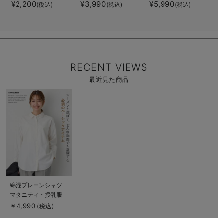
トップ 抗菌防臭
トップス マタニテ
策 保温＆リカバリ
¥2,200
¥3,990
¥5,990
(税込)
(税込)
(税込)
綿混モダール
ィ・授乳服【出産後
ーサポート
も長く使える】
momRest 半袖Tシ
ャツ
efe×ANGELIEBEコ
ラボ 光電子 日本
製
RECENT VIEWS
最近見た商品
商
品
詳
細
を
見
る
商
綿混プレーンシャツ
品
マタニティ・授乳服
詳
細
【出産後も長く使え
￥4,990
(税込)
を
る】
見