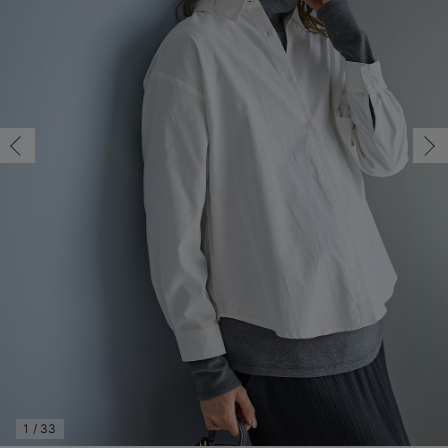
フリー/在庫あり
マタニティ パンツ
マタニティ ショーツ
授乳トップス
マタニティ オフィス 通勤服
授乳 ケープ
マタニティレギンス
【アウトレット】トップス・授乳トップス
透け防止
再入荷｜アウター
トップス
【37周年祭セール】4
【〜10℃】3月中旬
涼しくて可愛い「ワン
デニム
きれいめトップス派
マタニティインナー
【オフィスカジュアル
パンツタイプ
【フォーマル】ボトム
【ベビー】半袖
2WAYオール
Aライン ・フレアワ
〜5,000円（税込）
綿混素材
赤ちゃんへ使うもの
【冬のあったか特集】
フリー/在庫あり
マタニティ スカート
妊婦帯・腹帯・産前ガードル
マタニティ ドレス（結婚式・お呼ばれ）
【アウトレット】ボトムス
見えてもカワイイ
パンツ
レギンス
きれいめスカート派
ベビー
【フォーマル】トップ
【ベビー】グッズ
コンビ肌着
Iライン ・タイトシ
〜10,000円（税込）
腹巻・ひざ上パンツ
産後に使うグッズ
【冬のあったか特集】
￥4,990
マタニティ トップス
マタニティ 授乳 キャミソール
マタニティ フォーマル パンツ・ボトムス
【アウトレット】パジャマ
コットン素材
スカート
オフィス
きれいめ美脚パンツ派
短肌着
快適ウェア10%OFF
ジャンパースカート/
10,001円（税込）〜
保温&リカバリー
【冬のあったか特集】
カートに入れる
マタニティ アウター（コート）・ママコート
産褥ショーツ
【アウトレット】インナー
冷房対策
パジャマ
ツィード派
セット
ワーク・オフィス
女の子におススメのギ
レギンス・タイツ
ストライプ（レギ
ュラー丈）
骨盤・マタニティベルト （妊娠中・産後）
【アウトレット】ベビー
接触冷感素材
インナー
MAX55%OFF ブラッ
王道シンプル派
カジュアル
男の子におススメのギ
カップ付きインナー
産後 ガードル インナー
Tシャツブラ
雑貨
セットアップ派
フォーマル / オケー
定番ギフト
あったか度◎
フリー/在庫あり
フリー/在庫あり
マタニティ 腹巻き
ブラトップ
ベビー
あったかアイテム｜ベ
もらって嬉しいギフト
裏起毛素材
￥4,990
親子セット
かわいくておもしろい
カートに入れる
快適機能ウェア特集 トップス
何枚あっても嬉しいア
ブルー（レギュラ
ー丈）
快適機能ウェア特集 ボトムス
長く使えるアイテム
快適機能ウェア特集 パジャマ
お部屋映えアイテム
フリー/在庫あり
1
/
33