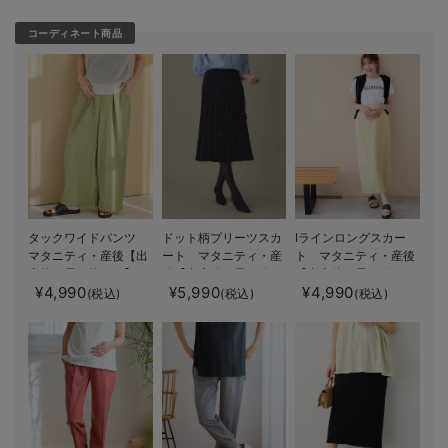
コーディネート商品
タックワイドパンツ
ドット柄プリーツスカ
Iラインロングスカー
マタニティ・産後【出
ート マタニティ・産
ト マタニティ・産後
産後も長く使える】
後【出産後も長く使え
【出産後も長く使え
¥4,990
¥5,990
¥4,990
る】
る】
(税込)
(税込)
(税込)