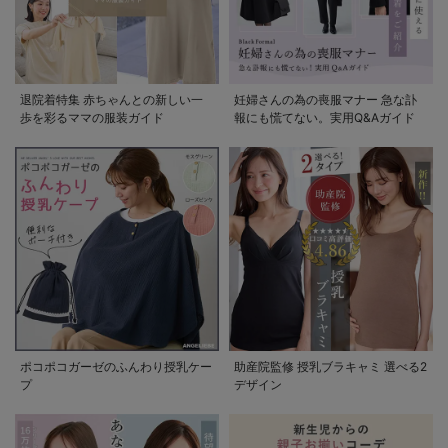
退院着特集 赤ちゃんとの新しい一
妊婦さんの為の喪服マナー 急な訃
歩を彩るママの服装ガイド
報にも慌てない。実用Q&Aガイド
ポコポコガーゼのふんわり授乳ケー
助産院監修 授乳ブラキャミ 選べる2
プ
デザイン