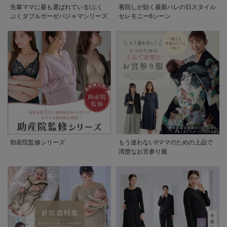
先輩ママに最も選ばれている!ぷく
着回しが効く最新ハレの日スタイル
ぷくダブルガーゼパジャマシリーズ
セレモニー6シーン
助産院監修シリーズ
もう迷わない!!ママのための上品で
清楚なお宮参り服