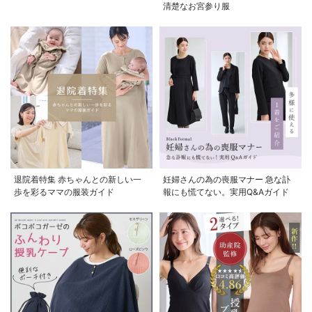
清楚なお宮参り服
お気に入り商品を確認する
お買い物を続ける
カートへ進む
退院着特集 赤ちゃんとの新しい一
妊婦さんの為の喪服マナー 急な訃
歩を彩るママの服装ガイド
報にも慌てない。実用Q&Aガイド