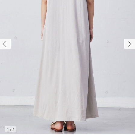
マタニティ パンツ
マタニティ ショーツ
授乳トップス
マタニティ オフィス 通勤服
授乳 ケープ
マタニティレギンス
【アウトレット】トップス・授乳トップス
透け防止
再入荷｜アウター
トップス
【37周年祭セール】4
【〜10℃】3月中旬
涼しくて可愛い「ワン
デニム
きれいめトップス派
マタニティインナー
【オフィスカジュアル
パンツタイプ
【フォーマル】ボトム
【ベビー】半袖
2WAYオール
Aライン ・フレアワ
〜5,000円（税込）
綿混素材
赤ちゃんへ使うもの
【冬のあったか特集】
マタニティ スカート
妊婦帯・腹帯・産前ガードル
マタニティ ドレス（結婚式・お呼ばれ）
【アウトレット】ボトムス
見えてもカワイイ
パンツ
レギンス
きれいめスカート派
ベビー
【フォーマル】トップ
【ベビー】グッズ
コンビ肌着
Iライン ・タイトシ
〜10,000円（税込）
腹巻・ひざ上パンツ
産後に使うグッズ
【冬のあったか特集】
マタニティ トップス
マタニティ 授乳 キャミソール
マタニティ フォーマル パンツ・ボトムス
【アウトレット】パジャマ
コットン素材
スカート
オフィス
きれいめ美脚パンツ派
短肌着
快適ウェア10%OFF
ジャンパースカート/
10,001円（税込）〜
保温&リカバリー
【冬のあったか特集】
マタニティ アウター（コート）・ママコート
産褥ショーツ
【アウトレット】インナー
冷房対策
パジャマ
ツィード派
セット
ワーク・オフィス
女の子におススメのギ
レギンス・タイツ
骨盤・マタニティベルト （妊娠中・産後）
【アウトレット】ベビー
接触冷感素材
インナー
MAX55%OFF ブラッ
王道シンプル派
カジュアル
男の子におススメのギ
カップ付きインナー
産後 ガードル インナー
Tシャツブラ
雑貨
セットアップ派
フォーマル / オケー
定番ギフト
あったか度◎
マタニティ 腹巻き
ブラトップ
ベビー
あったかアイテム｜ベ
もらって嬉しいギフト
裏起毛素材
親子セット
かわいくておもしろい
快適機能ウェア特集 トップス
何枚あっても嬉しいア
快適機能ウェア特集 ボトムス
長く使えるアイテム
快適機能ウェア特集 パジャマ
お部屋映えアイテム
1
/
7