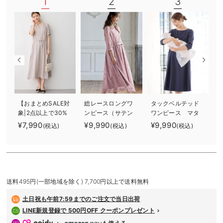
1
2
3
デロンギ
入院準備の持ち物チェック
【おまとめSALE対
総レースロングワ
タックベルテッド
象|2点以上で30%
ンピース（サテン
ワンピース マタ
オフ】半袖ギャザ
リボンベルト
ニティ・授乳服
¥7,990
¥9,990
¥9,990
¥
(税込)
(税込)
(税込)
ーシャツワンピー
付） マタニテ
【出産後も長く使
ス マタニティ・
ィ・授乳服【出産
える】
産後授乳服【出産
後も長く使える】
後も長く使える】
送料495円(一部地域を除く) 7,700円以上で送料無料
土日祝も
午前7:59までのご注文で当日出荷
LINE新規登録で 500円OFF クーポンプレゼント