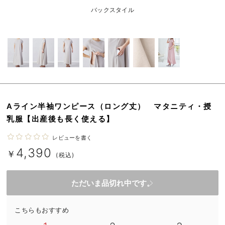
erbaviva（エルバビーバ）
バックスタイル
安心の日本製。先輩ママが買ってよかった！本当に必要な出産準備品
ハレの日に着るANGELIEBEのセレモニー
買って正解！高評価レビューアイテム
冬に可愛いニットがお得！
Aライン半袖ワンピース（ロング丈） マタニティ・授
親子コーデ｜ママとベビーにおすすめ！
乳服【出産後も長く使える】
便利な育児家電
レビューを書く
4,390
Gift Selection 出産祝い
￥
(税込)
ロンパースはいつからいつまで使う？選ぶポイントも解説！
ただいま品切れ中です。
保育園・入園準備特集
こちらもおすすめ
ファルスカ