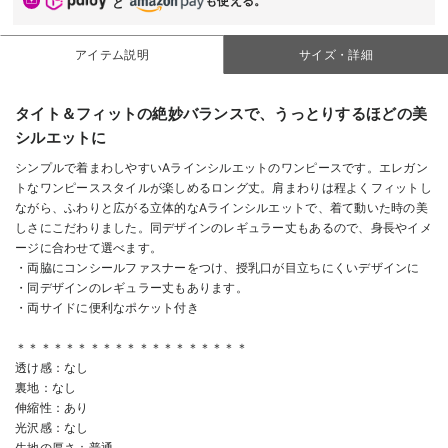
も使える。
と
アイテム説明
サイズ・詳細
タイト＆フィットの絶妙バランスで、うっとりするほどの美
シルエットに
シンプルで着まわしやすいAラインシルエットのワンピースです。エレガン
トなワンピーススタイルが楽しめるロング丈。肩まわりは程よくフィットし
ながら、ふわりと広がる立体的なAラインシルエットで、着て動いた時の美
しさにこだわりました。同デザインのレギュラー丈もあるので、身長やイメ
ージに合わせて選べます。
・両脇にコンシールファスナーをつけ、授乳口が目立ちにくいデザインに
・同デザインのレギュラー丈もあります。
・両サイドに便利なポケット付き
＊＊＊＊＊＊＊＊＊＊＊＊＊＊＊＊＊＊＊
透け感：なし
裏地：なし
伸縮性：あり
光沢感：なし
生地の厚さ：普通