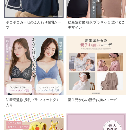
ポコポコガーゼのふんわり授乳ケー
助産院監修 授乳ブラキャミ 選べる2
プ
デザイン
助産院監修 授乳ブラ フィットグミ
新生児からの親子お揃いコーデ
入り