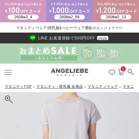
マタニティウェア/授乳服&ベビーウェア通販のエンジェリーベ
2026/NewArrival
送料495円(一部地域を除く) 7,700円以上で送料無料
LINE お友達登録で500円OFF
click
0
マタニティTOP
マタニティ・授乳服 全商品
マタニティウェア
マタニテ
＞
＞
＞
戻る
戻る
戻る
戻る
戻る
戻る
戻る
戻る
戻る
戻る
戻る
戻る
戻る
戻る
戻る
戻る
戻る
戻る
戻る
戻る
戻る
戻る
戻る
戻る
戻る
戻る
戻る
戻る
戻る
戻る
戻る
マタニティウェア全て
マタニティ 下着・インナー全て
授乳服全て
マタニティ フォーマル全て
授乳用品全て
マタニティレッグウェア全て
マタニティ ボディケア全て
アウトレット全て
特集全て
再入荷全て
送料無料アイテム全て
ブラキャミ おまとめ
【37周年祭セール】
気温差別オススメアイ
マタニティウェア お
こだわりの履き心地！
出産準備応援割全て
春のマタニティワンピ
Gift Selection 
冬の冷え対策インナー
入院準備の持ち物チェ
冬のあったか特集全て
マタニティ ワンピース
授乳ワンピース
マタニティ スーツ
妊婦用 抱き枕・授乳クッション
マタニティストッキング・タイツ
妊娠線クリーム
【アウトレット】ワンピース
抗菌防臭加工
再入荷｜インナー
授乳ブラ・マタニティブラ（マタニティインナー・産後用品）
ワンピース
【37周年祭セール】2
【15℃】3月下旬～
動きやすく着回しでき
強撚スムース(コスパ
【おまとめ割】パジャ
カジュアル
ジャケット派
マタニティパジャマ
【オフィスカジュアル
レギンスタイプ
【フォーマル】ワンピ
【ベビー】長袖
ハンカチ
快適ウェア10%OFF
セットアップ・ レイ
〜3,000円（税込）
薄くてあったか
入院してすぐ使うグッ
【冬のあったか特集】