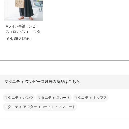
商
Aライン半袖ワンピー
品
ス（ロング丈） マタ
詳
細
ニティ・授乳服【出産
￥4,390
(税込)
を
後も長く使える】
見
る
マタニティ ワンピース以外の商品はこちら
マタニティ パンツ
マタニティ スカート
マタニティ トップス
マタニティ アウター（コート）・ママコート